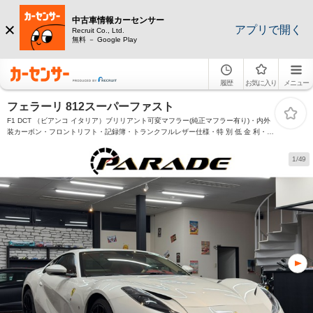
中古車情報カーセンサー
アプリで開く
Recruit Co., Ltd.
無料 － Google Play
履歴
お気に入り
メニュー
フェラーリ 812スーパーファスト
F1 DCT （ビアンコ イタリア）ブリリアント可変マフラー(純正マフラー有り)・内外
装カーボン・フロントリフト・記録簿・トランクフルレザー仕様・特 別 低 金 利・ビ
アンコイタリア・Digi-Tec(デジテック)ECUチューニング 825ps
1/49