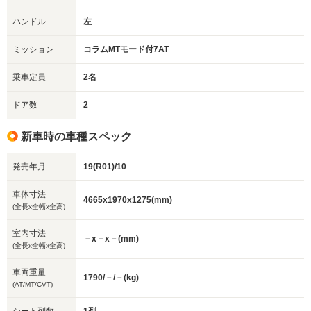
ハンドル
左
ミッション
コラムMTモード付7AT
乗車定員
2名
ドア数
2
新車時の車種スペック
発売年月
19(R01)/10
車体寸法
4665x1970x1275(mm)
(全長x全幅x全高)
室内寸法
－x－x－(mm)
(全長x全幅x全高)
車両重量
1790/－/－(kg)
(AT/MT/CVT)