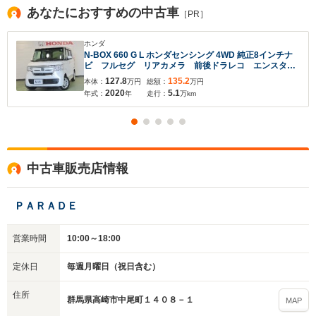
あなたにおすすめの中古車
［PR］
ホンダ
N-BOX 660 G L ホンダセンシング 4WD 純正8インチナ
ビ フルセグ リアカメラ 前後ドラレコ エンスタ
左側電動スライド ETC
127.8
135.2
本体：
万円
総額：
万円
2020
5.1
年式：
年
走行：
万km
中古車販売店情報
ＰＡＲＡＤＥ
営業時間
10:00～18:00
定休日
毎週月曜日（祝日含む）
住所
群馬県高崎市中尾町１４０８－１
MAP