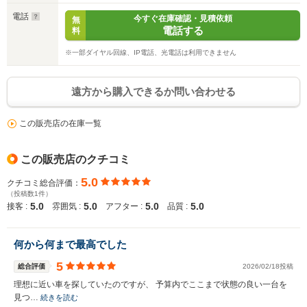
電話
今すぐ在庫確認・見積依頼
無
電話する
料
※一部ダイヤル回線、IP電話、光電話は利用できません
遠方から購入できるか問い合わせる
この販売店の在庫一覧
この販売店のクチコミ
5.0
クチコミ総合評価：
（投稿数1件）
5.0
5.0
5.0
5.0
接客 :
雰囲気 :
アフター :
品質 :
何から何まで最高でした
5
総合評価
2026/02/18投稿
理想に近い車を探していたのですが、 予算内でここまで状態の良い一台を
見つ…
続きを読む