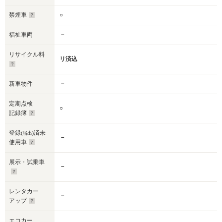
禁煙車
○
福祉車両
－
リサイクル料
リ済込
新車物件
－
定期点検
○
記録簿
登録
済未
(届出)
－
使用車
展示・試乗車
－
レンタカー
－
アップ
エコカー