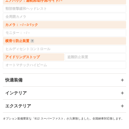
エアバッグ：運転席/助手席/サイド/－
頸部衝撃緩和ヘッドレスト
全周囲カメラ
カメラ：－/－/バック
モニター：－/－
横滑り防止装置
ヒルディセントコントロール
アイドリングストップ
盗難防止装置
オートマチックハイビーム
入力途中の情報を保存しますか？
快適装備
※次回問い合わせをする際に自動入力されます
※保存された情報は
90
日で破棄されます
インテリア
エクステリア
いいえ
はい
オプション装備豊富な「812 スーパーファスト」が入庫致しました。全国納車対応致します。