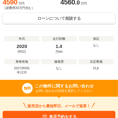
4590
4560
.0
万円
万円
（諸費用
30
万円含む）
ローンについて相談する
年式
走行距離
保証
なし
2020
1.4
(R02)
万
km
車検有無
修復歴
法定整備
2027(R09)
なし
付き
年
12
月
この物件に関するお問い合わせ
無料
お問い合わせの内容を選択してください
販売店から最短即日、メールで返答！
来店予約をする