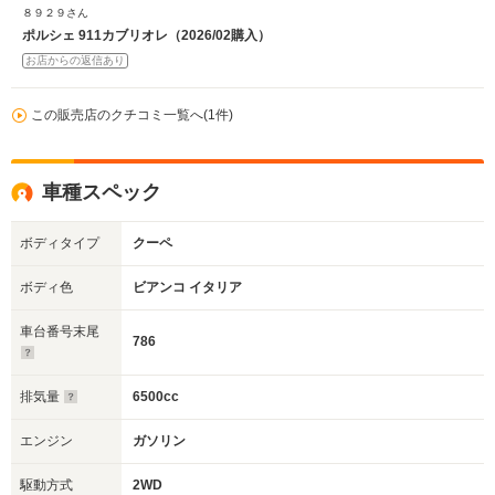
８９２９さん
ポルシェ 911カブリオレ（2026/02購入）
お店からの返信あり
この販売店のクチコミ一覧へ(1件)
車種スペック
ボディタイプ
クーペ
ボディ色
ビアンコ イタリア
車台番号末尾
786
排気量
6500cc
エンジン
ガソリン
駆動方式
2WD