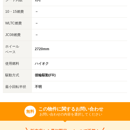
シート列数
1列
10・15燃費
－
WLTC燃費
－
JC08燃費
－
ホイール
2720mm
ベース
使用燃料
ハイオク
駆動方式
後輪駆動(FR)
最小回転半径
不明
この物件に関するお問い合わせ
無料
お問い合わせの内容を選択してください