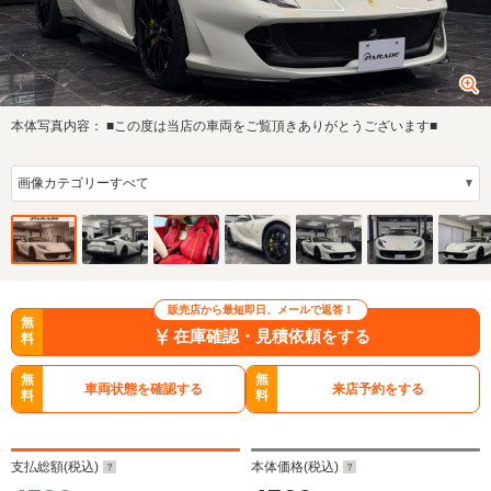
本体写真内容：
■この度は当店の車両をご覧頂きありがとうございます■
販売店から最短即日、メールで返答！
無
在庫確認・見積依頼をする
料
無
無
車両状態を確認する
来店予約をする
料
料
支払総額(税込)
本体価格(税込)