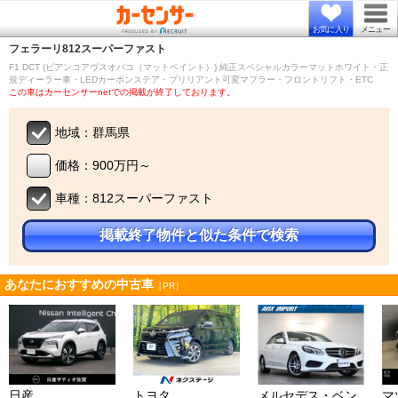
お気に入り
メニュー
フェラーリ
812スーパーファスト
F1 DCT (ビアンコアヴスオパコ（マットペイント）) 純正スペシャルカラーマットホワイト・正
規ディーラー車・LEDカーボンステア・ブリリアント可変マフラー・フロントリフト・ETC
この車はカーセンサーnetでの掲載が終了しております。
地域：群馬県
価格：900万円～
車種：812スーパーファスト
掲載終了物件と似た条件で検索
あなたにおすすめの中古車
［PR］
日産
トヨタ
メルセデス・ベン
マ