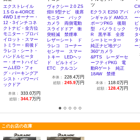
ツ
エクストレイル
ヴォクシー 2.0 ZS
CX
1.5 G e-4ORCE
煌II 9型ナビ 後席
Eクラス E250 アバ
パ
4WD 1オーナー・
モニター バック
ンギャルド AMGス
ー
12・3インチコネ
カメラ 両側電動
ポーツPKG 後期
ビ
クトナビ・全方位
スライドドア 衝
型 パノラミック
ラ
モニター・プロパ
突軽減 禁煙車
R 黒半革 全席
タ
イロット・スマー
レザーシート ド
シートヒーター
タ
トミラー・前後ド
ラレコ コーナー
純正ナビ地デジ
ー
ラレコ・シート・
センサー スマー
360°カメラ
ハンドルヒータ
トキー LEDヘッ
&PTS レーダーセ
ー・オートハイビ
ド ビルトイン
ーフティPKG 電
ームLED・フォ
ETC クルコン
動Rゲート 純正
グ・パーキングア
18AW 禁煙
228.4
万円
本体：
シスト・パワーバ
245.9
万円
118.0
万円
総額：
本体：
ックドア
128.4
万円
総額：
333.0
万円
本体：
344.7
万円
総額：
このお店の在庫