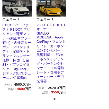
フェラーリ
フェラーリ
812スーパーファ
296GTB F1 DCT 1
オーナー・
スト F1 DCT ブリ
GIALLO
リアント可変マフ
MODENA・Apple
ラー(純正マフラー
CarPlay・フロント
有り)・内外装カー
リフト・カーボン
ボン・フロントリ
エンジンカバー・
フト・記録簿・ト
跳馬刺繍・LEDカ
ランクフルレザー
ーボンステアリン
仕様・特 別 低 金
グ・パーキングセ
利・ビアンコイタ
ンサー・フル電動
リア・Digi-Tec(デ
シート・専用ボデ
ジテック)ECUチュ
ィーカバー・専用
ーニング 825ps
充電器
4560.0
万円
本体：
3520.0
万円
本体：
4590
万円
総額：
3550
万円
総額：