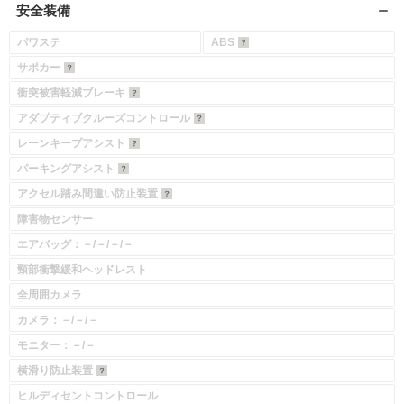
安全装備
パワステ
ABS
サポカー
衝突被害軽減ブレーキ
アダプティブクルーズコントロール
レーンキープアシスト
パーキングアシスト
アクセル踏み間違い防止装置
障害物センサー
エアバッグ：－/－/－/－
頸部衝撃緩和ヘッドレスト
全周囲カメラ
カメラ：－/－/－
モニター：－/－
横滑り防止装置
ヒルディセントコントロール