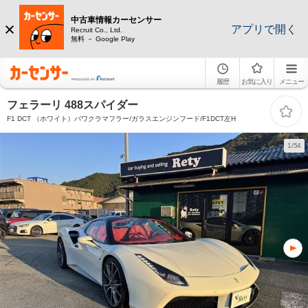
中古車情報カーセンサー
アプリで開く
Recruit Co., Ltd.
無料 － Google Play
履歴
お気に入り
メニュー
フェラーリ 488スパイダー
F1 DCT （ホワイト）パワクラマフラー/ガラスエンジンフード/F1DCT左H
1/54