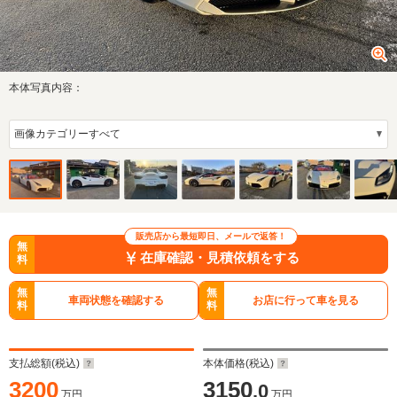
本体写真内容：
販売店から最短即日、メールで返答！
無
在庫確認・見積依頼をする
料
無
無
車両状態を確認する
お店に行って車を見る
料
料
支払総額(税込)
本体価格(税込)
3200
3150
.0
万円
万円