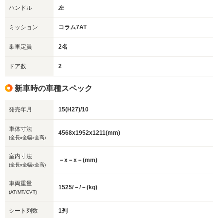
ハンドル
左
ミッション
コラム7AT
乗車定員
2名
ドア数
2
新車時の車種スペック
発売年月
15(H27)/10
車体寸法
4568x1952x1211(mm)
(全長x全幅x全高)
室内寸法
－x－x－(mm)
(全長x全幅x全高)
車両重量
1525/－/－(kg)
(AT/MT/CVT)
シート列数
1列