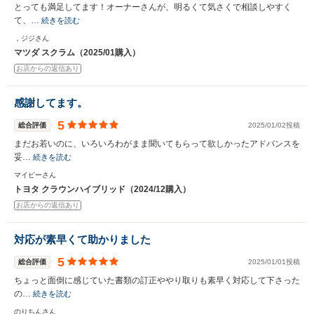
とっても満足してます！オーナーさんが、明るくて気さくで相談しやすく
て、…
続きを読む
，ジジさん
マツダ スクラム（2025/01購入）
お店からの返信あり
感謝してます。
5
総合評価
2025/01/02投稿
まだお若いのに、いろいろわがまま聞いてもらって欲しかったアドバンスを
妥…
続きを読む
マイピーさん
トヨタ クラウンハイブリッド（2024/12購入）
お店からの返信あり
対応が素早くて助かりました
5
総合評価
2025/01/01投稿
ちょっと面倒に感じていた書類の訂正ややり取りも素早く対応して下さった
の…
続きを読む
のりちんさん