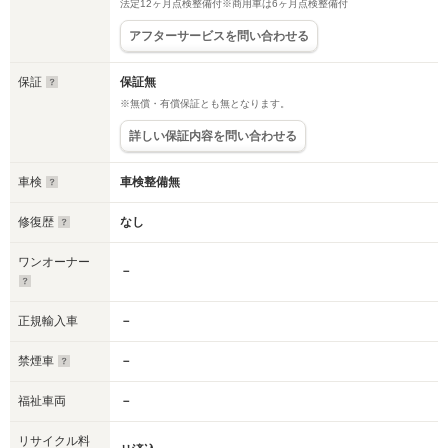
法定12ヶ月点検整備付※商用車は6ヶ月点検整備付
アフターサービスを問い合わせる
保証
保証無
※無償・有償保証とも無となります。
詳しい保証内容を問い合わせる
車検
車検整備無
修復歴
なし
ワンオーナー
－
正規輸入車
－
禁煙車
－
福祉車両
－
リサイクル料