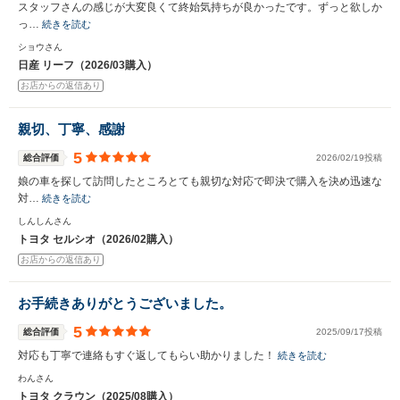
スタッフさんの感じが大変良くて終始気持ちが良かったです。ずっと欲しか
っ…
続きを読む
ショウさん
日産 リーフ（2026/03購入）
お店からの返信あり
親切、丁寧、感謝
5
総合評価
2026/02/19投稿
娘の車を探して訪問したところとても親切な対応で即決で購入を決め迅速な
対…
続きを読む
しんしんさん
トヨタ セルシオ（2026/02購入）
お店からの返信あり
お手続きありがとうございました。
5
総合評価
2025/09/17投稿
対応も丁寧で連絡もすぐ返してもらい助かりました！
続きを読む
わんさん
トヨタ クラウン（2025/08購入）