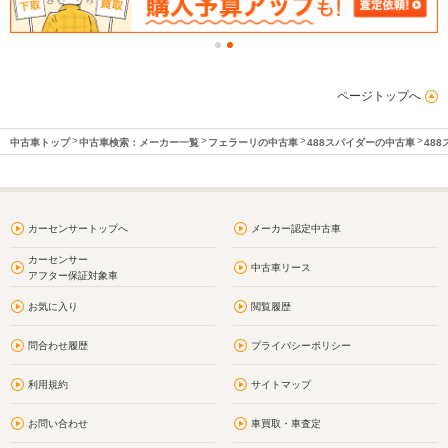
ページトップへ
中古車トップ
中古車検索：メーカー一覧
フェラーリの中古車
488スパイダーの中古車
48
カーセンサートップへ
メーカー認定中古車
カーセンサー
中古車リース
アフター保証対象車
お気に入り
閲覧履歴
問合わせ履歴
プライバシーポリシー
利用規約
サイトマップ
お問い合わせ
車買取・車査定