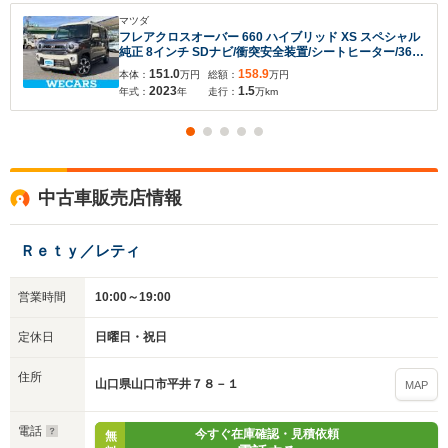
マツダ
フレアクロスオーバー 660 ハイブリッド XS スペシャル
純正 8インチ SDナビ/衝突安全装置/シートヒーター/360°
ビューモニター/車線逸脱防止支援システム/ドライブレコ
151.0
158.9
本体：
万円
総額：
万円
ーダー 前後/ヘッドランプ LED/USBジャック/Bluetooth
2023
1.5
年式：
年
走行：
万km
接続
中古車販売店情報
入力途中の情報を保存しますか？
Ｒｅｔｙ／レティ
※次回問い合わせをする際に自動入力されます
営業時間
10:00～19:00
※保存された情報は
90
日で破棄されます
定休日
日曜日・祝日
いいえ
はい
住所
山口県山口市平井７８－１
MAP
電話
今すぐ在庫確認・見積依頼
無