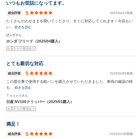
いつもお世話になってます。
5
総合評価
2025/04/11投稿
たくさんのわがままを聞いてくださり、すぐに対応してくれます！今回もい
い…
続きを読む
ぽんずさん
ホンダ フリード（2025/04購入）
お店からの返信あり
とても親切な対応
5
総合評価
2025/02/05投稿
この度仕事で使用する軽バンを購入させていただきました。車両の確認の時
も…
続きを読む
Ｔｓｕｙｏさん
日産 NV100クリッパー（2025/01購入）
お店からの返信あり
満足！
5
総合評価
2025/01/30投稿