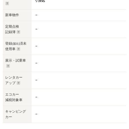
リ済込
新車物件
－
定期点検
－
記録簿
登録
済未
(届出)
－
使用車
展示・試乗車
－
レンタカー
－
アップ
エコカー
－
減税対象車
キャンピング
－
カー