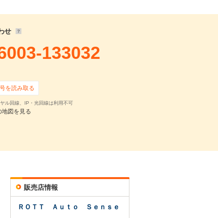
86,425
円
,300
円 ×
59
回
0
円 ×
0
回
わせ
6003-133032
号を読み取る
ヤル回線、IP・光回線は利用不可
の地図を見る
確認・見積依頼
販売店情報
ＲＯＴＴ Ａｕｔｏ Ｓｅｎｓｅ