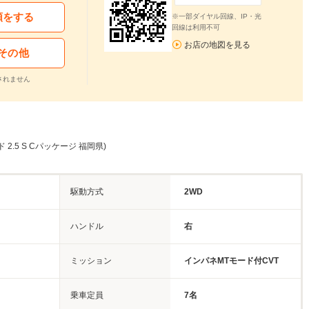
頼をする
※一部ダイヤル回線、IP・光
回線は利用不可
お店の地図を見る
その他
されません
 2.5 S Cパッケージ 福岡県)
駆動方式
2WD
ト
ハンドル
右
ミッション
インパネMTモード付CVT
乗車定員
7名