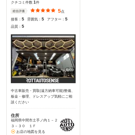
1
クチコミ件数
件
5
総合評価
点
5
5
5
接客：
雰囲気：
アフター：
5
品質：
中古車販売・買取(遠方納車可能)整備、
板金・修理、ドレスアップ気軽にご相
談ください
住所
福岡県中間市土手ノ内１－２
３－３０ １Ｆ
お店の地図を見る