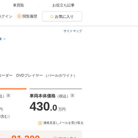
車買取
お役立ち記事
ログイン
閲覧履歴
お気に入り
サイトマップ
車
レコーダー DVDプレイヤー （パールホワイト）
車両本体価格
込）
（税込）
430
.0
円
万円
円含む）
価格見直しメールを受け取る