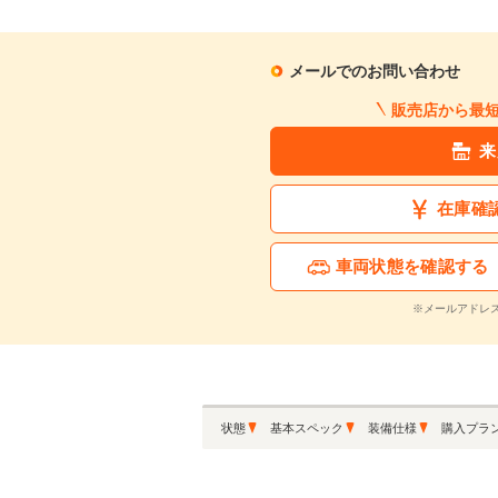
月々の支払額
8
.1
万円
メールでのお問い合わせ
販売店から最
※シミュレーション結果は
※シミュレーションしたロ
来
在庫確
この中古車に関
車両状態を確認する
※メールアドレ
状態
基本スペック
装備仕様
購入プラ