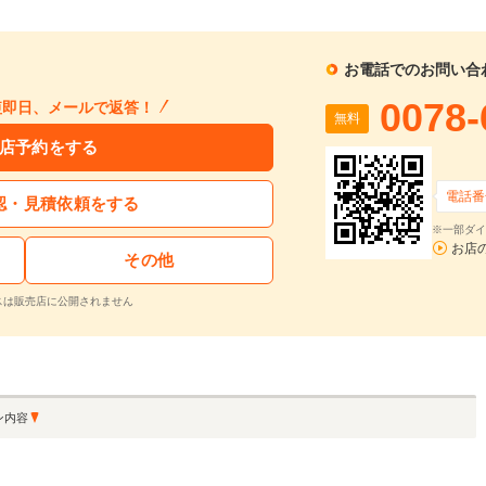
1回目
割賦販売価格：
488.3
万円
2回目以降
81
利息分：
45.3
万円
ボーナス月
支払回数：
60
回
お電話でのお問い合
0078-
短即日、メールで返答！
無料
入力された条件で算出した概算金額となります。お支払い金額の目安としてご利用ください。
ーン金利は参考値です。実店舗での金利は異なる場合があります。
店予約をする
電話番
認・見積依頼をする
するお問い合わせ
※一部ダイ
お店
その他
アルファード 2.5 S Cパッケージ サンルーフ 10.5型SDナビ JBLサウンド パノラミックビューモニター 後席モニター 純正OPドライブレコーダー DVDプレイヤー
支払総額
車両本体価格
年式
走行距離
2020
5.8
スは販売店に公開されません
無
443
430.0
在庫
万円
万円
(R02)
万km
料
再シミュレーションする
ン内容