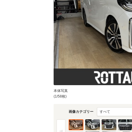
物件価格
頭金
通常ローン・支払総
8
.1
月々の
支払額
万円
支払回数
本体写真
(1/58枚)
支払回数
画像カテゴリー