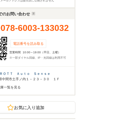
※メールアドレスは販売店に公開されません
でのお問い合わせ
0078-6003-133032
電話番号を読み取る
営業時間
10:00～19:00（平日、土曜）
※一部ダイヤル回線、IP・光回線は利用不可
ＲＯＴＴ Ａｕｔｏ Ｓｅｎｓｅ
県中間市土手ノ内１－２３－３０ １Ｆ
在庫一覧を見る
お気に入り追加