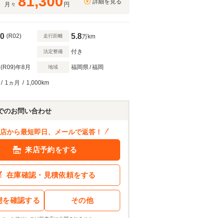
81,300
詳細を見る
月々
円
0
5.8
(R02)
走行距離
万km
付き
法定整備
(R09)
年8月
福岡県
/
福岡
地域
/
1ヵ月
/
1,000km
443
.0
万円
ン結果を見る
でのお問い合わせ
店から最短即日、メールで返答！
来店予約をする
在庫確認・見積依頼をする
態を確認する
その他