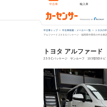
中古車
輸入車
中古車トップ
中古車検索：メーカー一覧
トヨタの中
ローンシ
アルファード 2.5 S Cパッケージ・福岡県中間市の中古車
トヨタ アルファード
ローン種
2.5 S Cパッケージ サンルーフ 10.5型
通常ローン
借入額
支払総額