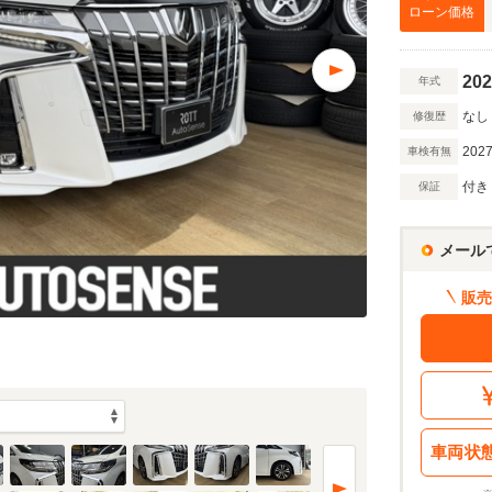
万円
ローン価格
202
年式
万円
なし
修復歴
2027
車検有無
額 で計算
付き
保証
借入額
割賦販売価格：
488.3
万円
シミュレーショ
利息分：
45.3
万円
メール
・金利・ボーナス払い
販売
回
5
返済期間
年
車両状