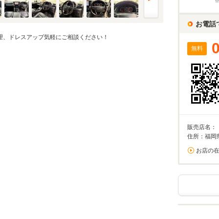
%
お電話
実店舗での金利は異なる場合がありますのでご注意ください。
修理、ドレスアップ気軽にご相談ください！
無料
万円
算額
/回
0%が上限です。
回数
回
販売店名：
住所：福岡
お店の
ーション結果
割賦販売価格内訳
支払総額 で計算