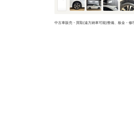
金利
※金利は参考値です。
中古車販売・買取(遠方納車可能)整備、板金・
ボーナス月加
※ボーナスは支払額の5
ボーナス支払
シミュレ
通常ローン・