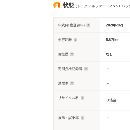
状態
(トヨタ アルファード 2.5 S Cパ
年式(初度登録年)
2020(R02)
走行距離
5.8万km
修復歴
なし
定期点検記録簿
－
禁煙車
－
リサイクル料
リ済込
展示・試乗車
－