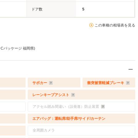
ドア数
5
この車種の相場表を見る
S Cパッケージ 福岡県)
サポカー
衝突被害軽減ブレーキ
レーンキープアシスト
アクセル踏み間違い（誤発進）防止装置
エアバッグ：運転席/助手席/サイド/カーテン
全周囲カメラ