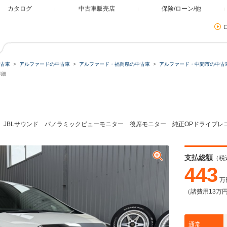
カタログ
中古車販売店
保険/ローン/他
古車
アルファードの中古車
アルファード・福岡県の中古車
アルファード・中間市の中古
ミュレーター
詳細
類
SDナビ JBLサウンド パノラミックビューモニター 後席モニター 純正OPドライブ
残価・据置ローン
支払総額
（税
443
万
（諸費用13万
本体価格
自由に設定
通常