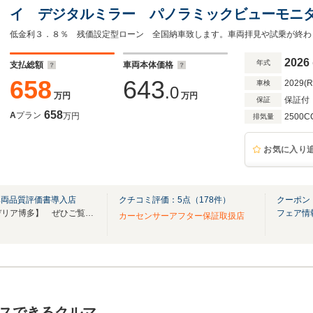
イ デジタルミラー パノラミックビューモニタ
2026
年式
支払総額
車両本体価格
658
643
2029(
車検
.0
万円
万円
保証付
保証
658
A
プラン
万円
2500C
排気量
お気に入り
車両品質評価書導入店
クチコミ評価：
5
点（
178
件）
クーポン
YouTubeチャンネル【スクーデリア博多】 ぜひご覧ください！直通電話TEL：0925881133
フェア情
カーセンサーアフター保証取扱店
スできるクルマ