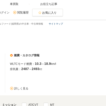
車買取
お役立ち記事
ログイン
閲覧履歴
お気に入り
ルファード(福岡県)の中古車・中古車情報
サイトマップ
燃費・カタログ情報
10.3
18.9
WLTCモード燃費：
～
km/l
2487
2493
排気量：
～
cc
詳しく見る
ミッション
AT/CVT
MT