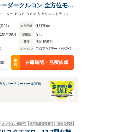
KA レーダークルコン 全方位モニ
ート パーキングサポートブレ
禁煙車 純正メモリナビ フリップダウンモニター レーダークルコンＬＫＡ 全方位モニター ＰＣＳ ＢＳＭ リアクロストラフィックアラート パーキングサポートブレーキ
0.9
(R07)
万km
走行距離
R10)年08月
なし
修復歴
法定整備付
整備
C
フロアMTモード付CVT
ミッション
無
在庫確認・見積依頼
追加
料
ガリバーサマーセール実施
オンライン相談可
車両品質評価書付
販売店保証
デリスタエアロ 13.2型有機