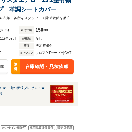
プ 革調シートカバー デ
低金利３．８％ 残価設定型ローン 全国納車致します。車両拝見や試乗が終わり次第、各所をスタッフにて除菌殺菌を徹底して行っております。
150
(R08)
km
走行距離
R11)年03月
なし
修復歴
法定整備付
整備
C
フロアMTモード付CVT
ミッション
無
在庫確認・見積依頼
追加
料
：★ご成約者様プレゼント★
報
オンライン相談可
車両品質評価書付
販売店保証