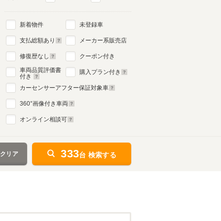
新着物件
未登録車
支払総額あり
メーカー系販売店
修復歴なし
クーポン付き
車両品質評価書
購入プラン付き
付き
カーセンサーアフター保証対象車
360
°画像付き車両
オンライン相談可
333
をクリア
台 検索する