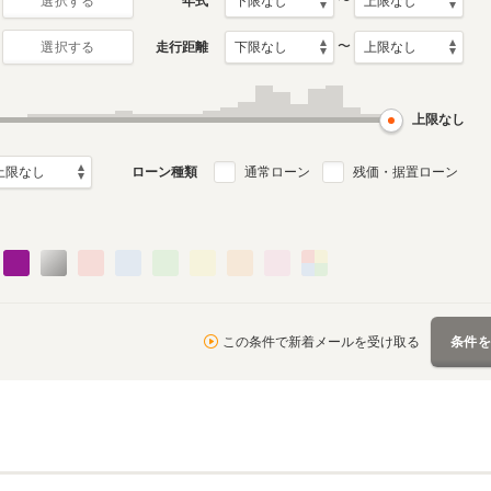
〜
年式
選択する
〜
走行距離
選択する
2代目
初代
月～2023年5月
2008年5月～2014年12月
2002年5月～2008年4月
ル
生産モデル
生産モデル
上限なし
ローン種類
通常ローン
残価・据置ローン
この条件で新着メールを受け取る
条件