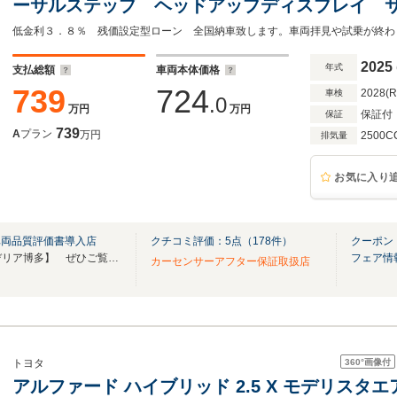
ーサルステップ ヘッドアップディスプレイ 
ー シグネチャーイルミブレード ワンオーナ
2025
年式
支払総額
車両本体価格
739
724
2028(
車検
.0
万円
万円
保証付
保証
739
A
プラン
万円
2500C
排気量
お気に入り
車両品質評価書導入店
クチコミ評価：
5
点（
178
件）
クーポン
YouTubeチャンネル【スクーデリア博多】 ぜひご覧ください！直通電話TEL：0925881133
フェア情
カーセンサーアフター保証取扱店
360°
画像付
トヨタ
アルファード ハイブリッド 2.5 X モデリスタエ