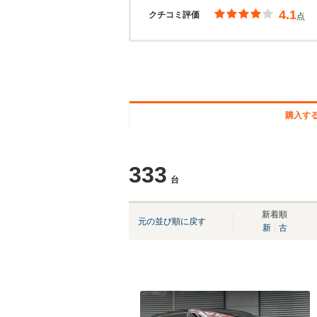
4.1
クチコミ評価
点
購入す
333
台
新着順
元の並び順に戻す
新
古