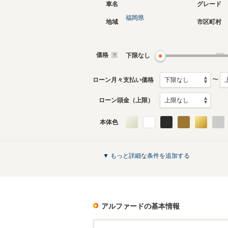
車名
グレード
福岡県
地域
市区町村
現行
3代目
2023年6月～生産中
2015年1
生産モデ
価格
下限なし
アルファードのカタログを見る
〜
ローン月々支払い価格
ローン頭金（上限）
本体色
▼ もっと詳細な条件を追加する
アルファード
の基本情報