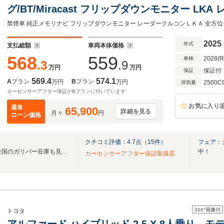
グ/BT/Miracast フリップダウンモニター L
ター PCS BSM リアクロストラフィックアラ
ーキ
2025
年式
支払総額
車両本体価格
568
559
2028(
車検
.3
.9
万円
万円
保証付
保証
569.4
574.1
A
プラン
B
プラン
万円
万円
2500C
排気量
カーセンサーアフター保証がBプランに付いています
お気に入り
通常
65,900
詳細を見る
月々
円
ローン価格
クチコミ評価：
4.7
点（
15
件）
フェア：
無料電話は24時間ご案内！！全国のガリバー在庫も見たい方は一括照会が可能です！
中！
カーセンサーアフター保証取扱店
360°
画像付
トヨタ
アルファード ハイブリッド 2.5 X 8人乗り モ