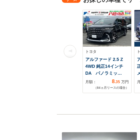
トヨタ
アルファード 2.5 Z
ア
4WD 純正14インチ
DA パノラミッ…
メ
8
月額：
.35
万円
（
84
ヵ月リースの場合）