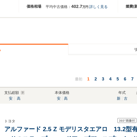
402.7
価格相場
燃費(
平均中古価格：
詳しく見る
万円
る
1
2
3
4
5
6
7
最初
支払総額
本体価格
年式
安
高
安
高
新
古
360°
画像付
トヨタ
アルファード 2.5 Z モデリスタエアロ 13.2