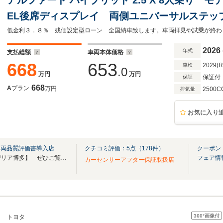
EL後席ディスプレイ 両側ユニバーサルステッ
ジタルインナーミラー 8人乗り
2026
年式
支払総額
車両本体価格
668
653
2029(
車検
.0
万円
万円
保証付
保証
668
A
プラン
万円
2500C
排気量
お気に入り
車両品質評価書導入店
クチコミ評価：
5
点（
178
件）
クーポン
YouTubeチャンネル【スクーデリア博多】 ぜひご覧ください！直通電話TEL：0925881133
フェア情
カーセンサーアフター保証取扱店
360°
画像付
トヨタ