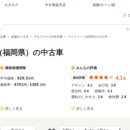
カタログ
中古車販売店
保険/ローン/他
ア
古車
全国のトヨタ
アルファードの中古車
アルファード(福岡県)の中古車
（福岡県）の中古車
価格相場情報
みんなの評価
4.1
629.3
総合評価
平均価格：
点
万円
478
1365
価格帯：
万円～
万円
デザイン:
4.1
走行性:
3.8
居住性:
4.4
積載性:
4.3
運転のしやすさ:
3.8
維持費:
2.9
詳しく見る
詳しく見る