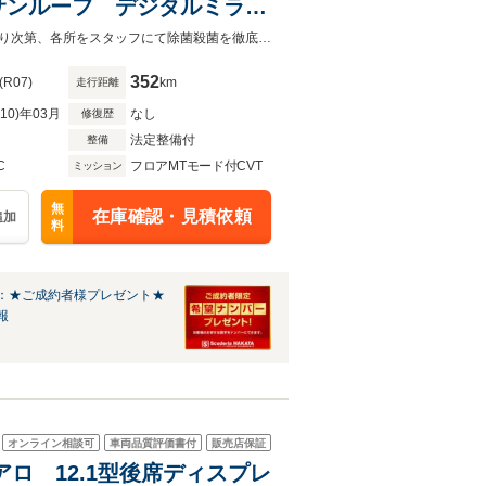
サンルーフ デジタルミラ
ー
低金利３．８％ 残価設定型ローン 全国納車致します。車両拝見や試乗が終わり次第、各所をスタッフにて除菌殺菌を徹底して行っております。
352
(R07)
km
走行距離
R10)年03月
なし
修復歴
法定整備付
整備
C
フロアMTモード付CVT
ミッション
無
在庫確認・見積依頼
追加
料
：★ご成約者様プレゼント★
報
オンライン相談可
車両品質評価書付
販売店保証
アロ 12.1型後席ディスプレ