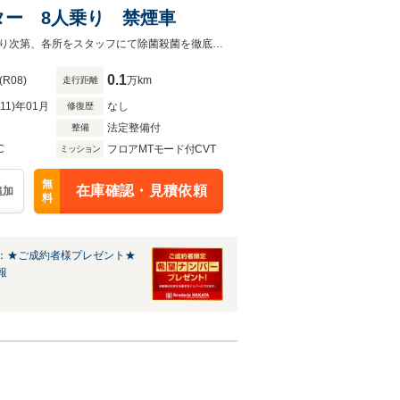
ー 8人乗り 禁煙車
低金利３．８％ 残価設定型ローン 全国納車致します。車両拝見や試乗が終わり次第、各所をスタッフにて除菌殺菌を徹底して行っております。
0.1
(R08)
万km
走行距離
R11)年01月
なし
修復歴
法定整備付
整備
C
フロアMTモード付CVT
ミッション
無
在庫確認・見積依頼
追加
料
：★ご成約者様プレゼント★
報