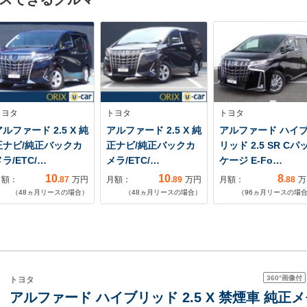
トヨタ
トヨタ
トヨタ
ルファード 2.5 X 純
アルファード 2.5 X 純
アルファード ハイ
正ナビ/純正バックカ
正ナビ/純正バックカ
リッド 2.5 SR Cパ
ラ/ETC/…
メラ/ETC/…
ケージ E-Fo…
10
10
8
月額：
.87
万円
月額：
.89
万円
月額：
.88
万
（
48
ヵ月リースの場合）
（
48
ヵ月リースの場合）
（
96
ヵ月リースの場
360°
画像付
トヨタ
アルファード ハイブリッド 2.5 X 禁煙車 純正