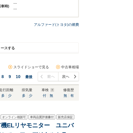
---
新車時)
---
アルファード(トヨタ)の燃費
リースする
スライドショーで見る
中古車相場
8
9
10
前へ
次へ
最後
走行距離
排気量
車検
修復歴
多
少
多
少
付
無
無
有
オンライン相談可
車両品質評価書付
販売店保証
型有機ELリヤモニター ユニバ