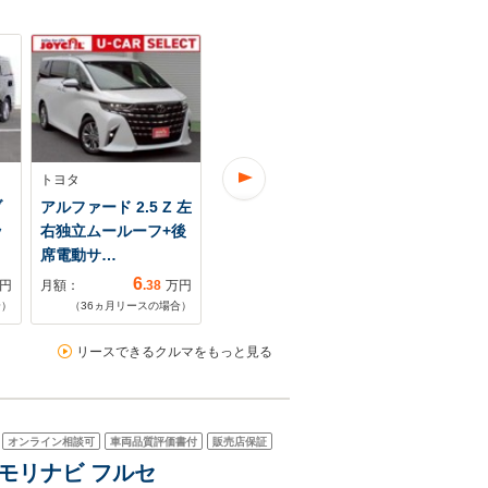
トヨタ
トヨタ
トヨタ
ブ
アルファード 2.5 Z 左
アルファード ハイブ
アルファード 2
ッ
右独立ムールーフ+後
リッド 2.5 X E-Four
パッケージ 
席電動サ…
4WD 4WD E…
6
8
円
月額：
.38
万円
月額：
.35
万円
月額：
合）
（
36
ヵ月リースの場合）
（
48
ヵ月リースの場合）
（
48
ヵ月リ
リースできるクルマをもっと見る
オンライン相談可
車両品質評価書付
販売店保証
メモリナビ フルセ