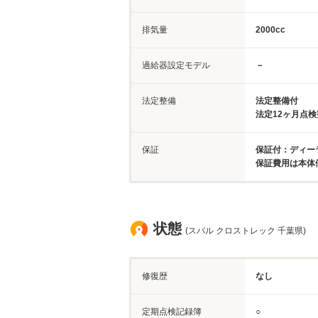
排気量
2000cc
過給器設定モデル
－
法定整備
法定整備付
法定12ヶ月点
保証
保証付：ディー
保証費用は本体
状態
(スバル クロストレック 千葉県)
修復歴
なし
定期点検記録簿
○