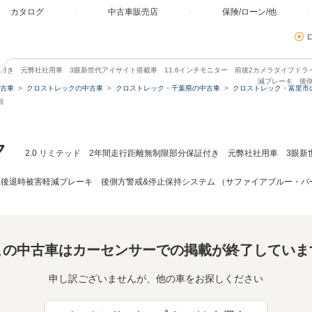
カタログ
中古車販売店
保険/ローン/他
保証付き 元弊社社用車 3眼新世代アイサイト搭載車 11.6インチモニター 前後2カメラタイプド
減ブレーキ 後側
古車
クロストレックの中古車
クロストレック・千葉県の中古車
クロストレック・富里市
細
ク
2.0 リミテッド 2年間走行距離無制限部分保証付き 元弊社社用車 3眼新
&後退時被害軽減ブレーキ 後側方警戒&停止保持システム （サファイアブルー・パ
この中古車はカーセンサーでの掲載が終了していま
申し訳ございませんが、他の車をお探しください