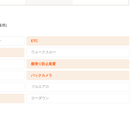
葉県)
－
ETC
ウォークスルー
横滑り防止装置
バックカメラ
フルエアロ
ローダウン