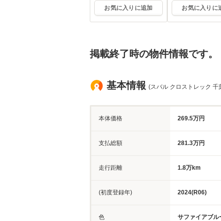
お気に入りに追加
お気に入りに
掲載終了時の物件情報です。
基本情報
(スバル クロストレック 千
本体価格
269.5万円
支払総額
281.3万円
走行距離
1.8万km
(初度登録年)
2024(R06)
色
サファイアブル