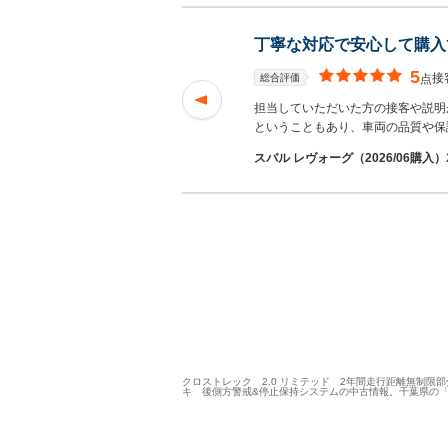
丁寧な対応で安心して購入
5
接
総合評価
点
、２／１６に現地へ
担当していただいた方の接客や説明
む
ということもあり、車両の品質や保
ん
スバル レヴォーグ（2026/06購入）
クロストレック 2.0 リミテッド 2年間走行距離無制限
キ 後側方警戒&停止保持システムの中古情報。千葉県の「