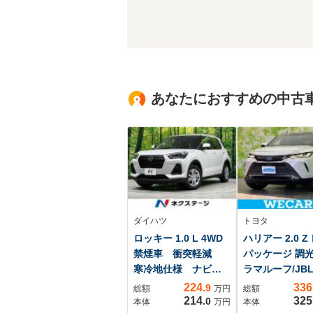
あなたにおすすめの中古
ダイハツ
トヨタ
ロッキー 1.0 L 4WD
ハリアー 2.0 Z
禁煙車 衝突軽減
パッケージ 調
寒冷地仕様 ナビ
ラマルーフ/JBL
バックカメラ
12.3インチ メ
224
336
.9
総額
万円
総額
ETC コーナーセン
ナビ/デジタル
214
325
.0
本体
万円
本体