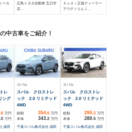
タセー
害軽減ブレーキ
ーフティPKG プラ
ィーカ
広島トヨタ自動車 五日市
Ａｕｄｉ正規ディーラー
シート
イバシーガラス 本
店…
アウディりんく…
ラミッ
革 エントリーライ
ー/車
ト TV アンビエン
シス
トライティング サ
 の中古車をご紹介！
ラウンドビューカメ
ラ ACC 認中車
スバル
スバル
トレ
スバル クロストレ
スバル クロストレ
ーリング
ック 2.0 リミテッド
ック 2.0 リミテッド
4WD
4WD
354
295
.6
.6
.2
万円
総額
万円
総額
万円
343
280
.5
.2
.5
万円
本体
万円
本体
万円
社 成田
千葉スバル株式会社 成田
千葉スバル株式会社 成田