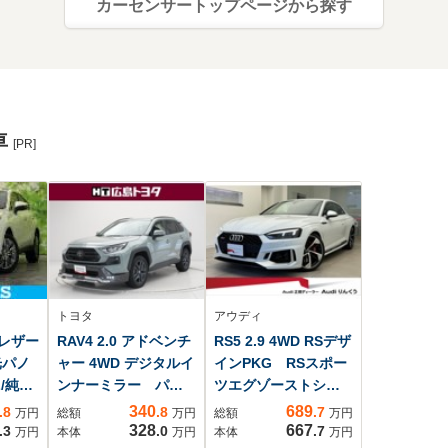
カーセンサートップページから探す
車
[PR]
トヨタ
アウディ
 レザー
RAV4 2.0 アドベンチ
RS5 2.9 4WD RSデザ
光パノ
ャー 4WD デジタルイ
インPKG RSスポー
/純正
ンナーミラー パワ
ツエグゾーストシス
モリー
ーバックドア DAナ
テム デコラティブ
340
689
.8
.8
.7
万円
総額
万円
総額
万円
インナ
ビ Bカメラ 衝突被
パネルカーボン セ
328
667
.3
.0
.7
万円
本体
万円
本体
万円