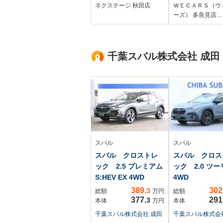
サー 前席シートヒ
ーミラー/トヨ
ネクステージ 秋田店
ＷＥＣＡＲＳ（ウ
ーター LEDヘッド
フティセンス/
ーズ） 多良見店…
ライト オートマチ
エアコン/パノ
ックハイビーム ス
クビューモニタ
マートキー USB入
線逸脱防止支援
千葉スバル株式会社 成田
力端子 横滑り防止
テム
装置
スバル
スバル
スバル クロストレ
スバル クロス
ック 2.5 プレミアム
ック 2.0 ツ
S:HEV EX 4WD
4WD
389
302
.3
総額
万円
総額
377
291
.3
本体
万円
本体
千葉スバル株式会社 成田
千葉スバル株式会