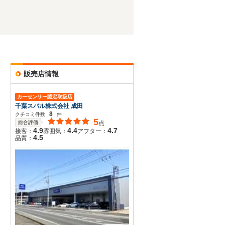
販売店情報
カーセンサー認定取扱店
千葉スバル株式会社 成田
8
クチコミ件数
件
5
総合評価
点
4.9
4.4
4.7
接客：
雰囲気：
アフター：
4.5
品質：