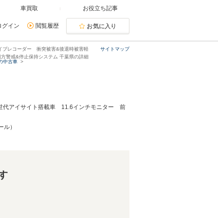
車買取
お役立ち記事
ログイン
閲覧履歴
お気に入り
ライブレコーダー 衝突被害&後退時被害軽
サイトマップ
方警戒&停止保持システム 千葉県の詳細
の中古車
世代アイサイト搭載車 11.6インチモニター 前
ール）
す