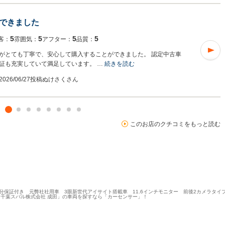
できました
5
5
5
5
客：
雰囲気：
アフター：
品質：
がとても丁寧で、安心して購入することができました。 認定中古車
証も充実していて満足しています。 …
続きを読む
2026/06/27投稿
ぬけさくさん
このお店のクチコミをもっと読む
部分保証付き 元弊社社用車 3眼新世代アイサイト搭載車 11.6インチモニター 前後2カメラタ
千葉スバル株式会社 成田」の車両を探すなら「カーセンサー」！