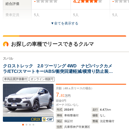
-
4.2
-
総合評価
乗車定員
5人
5人
5人
▼
全てを表示する
ドア数
5ドア
5ドア
5ドア
全高
全高
全高
お探しの車種でリースできるクルマ
1.55m～1.57m
1.55m～1.58m
1.45m
スバル
クロストレック 2.0 ツーリング 4WD ナビ/バックカメ
全幅
全幅
全
サイズ
ラ/ETC/スマートキー/ABS/衝突回避軽減/横滑り防止装
1.82m
1.8m
1.
全長
全長
(全長x全幅x全高)
置/PS/PW
4.74m～4.77m
4.47m～4.49m
4.
車両品質評価書付
オンライン相談可
月額（
48
ヵ月リースの場合）
7.
81
万円
ホイールベース
ホイールベース
ホイー
頭金
0
円
-m
-m
ボーナス払いなし
年式
2024
年
走行
4.4
万km
車検
車検整備付
修復
なし
13.6～19.0km/L
13.3～15.0km/L
13.6～16.
保証
保証付
整備
法定整備付
└市街地:10.0～
└市街地:9.6～
└市街地:9
住所
兵庫県神戸市東灘区