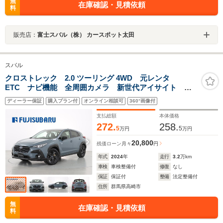
無
在庫確認・見積依頼
料
販売店：
富士スバル（株） カースポット太田
スバル
クロストレック 2.0 ツーリング 4WD 元レンタ
ETC ナビ機能 全周囲カメラ 新世代アイサイト 後
側方センサー LEDヘッドランプ 運転席&助手席パワー
ディーラー保証
購入プラン付
オンライン相談可
360°画像付
シート ステアリング&フロントシートヒーター ナビ機
能 カーゴステップパネル(樹脂)
支払総額
本体価格
272.
258.
5
5
万円
万円
20,800
残価ローン
月々
円
年式
2024
年
走行
3.2
万km
車検
車検整備付
修復
なし
保証
保証付
整備
法定整備付
住所
群馬県高崎市
無
在庫確認・見積依頼
料