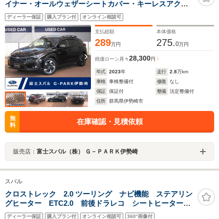
イナー・オールウェザーシートカバー・キーレスアクセ
ス&プッシュスタート・運転席&助手席パワーシート・ス
ディーラー保証
購入プラン付
オンライン相談可
テアリングヒーター・フロントシートヒータールーフレ
ール・フルLEDヘッドランプ
支払総額
本体価格
289
275.
0
万円
万円
28,300
残価ローン
月々
円
年式
2023
年
走行
2.8
万km
車検
車検整備付
修復
なし
保証
保証付
整備
法定整備付
住所
群馬県伊勢崎市
無
在庫確認・見積依頼
料
販売店：
富士スバル（株） Ｇ－ＰＡＲＫ伊勢崎
スバル
クロストレック 2.0 ツーリング ナビ機能 ステアリン
グヒーター ETC2.0 前後ドラレコ シートヒーター
ナビ機能付11.6インチインフォメーションディスプレイ
ディーラー保証
購入プラン付
オンライン相談可
360°画像付