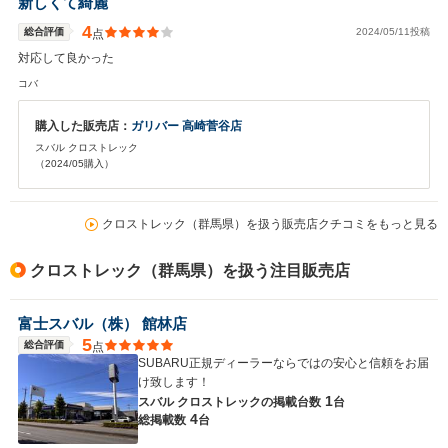
新しくて綺麗
4
総合評価
2024/05/11投稿
点
対応して良かった
コバ
購入した販売店：
ガリバー 高崎菅谷店
スバル クロストレック
（2024/05購入）
クロストレック（群馬県）を扱う販売店クチコミをもっと見る
クロストレック（群馬県）を扱う注目販売店
富士スバル（株） 館林店
5
総合評価
点
SUBARU正規ディーラーならではの安心と信頼をお届
け致します！
1
スバル クロストレックの
掲載台数
台
4
総掲載数
台