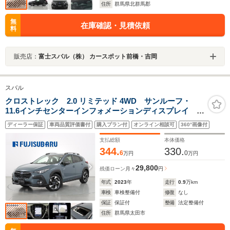
住所
群馬県北群馬郡
無
在庫確認・見積依頼
料
販売店：
富士スバル（株） カースポット前橋・吉岡
スバル
クロストレック 2.0 リミテッド 4WD サンルーフ・
11.6インチセンターインフォメーションディスプレイ ナ
ビ機能 フルセグTV バックカメラ ETC2.0 LEDライ
ディーラー保証
車両品質評価書付
購入プラン付
オンライン相談可
360°画像付
ト シート&ステアリングヒーター アダプティブクール
ズコントロール
支払総額
本体価格
344.
330.
6
0
万円
万円
29,800
残価ローン
月々
円
年式
2023
年
走行
0.9
万km
車検
車検整備付
修復
なし
保証
保証付
整備
法定整備付
住所
群馬県太田市