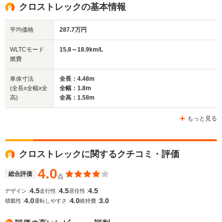
クロストレックの基本情報
平均価格
287.7万円
WLTCモード
15.8～18.9km/L
燃費
車体寸法
全長：4.48m
(全長x全幅x全
全幅：1.8m
高)
全高：1.58m
もっと見る
クロストレックに関するクチコミ・評価
4.0
総合評価
点
4.5
4.5
4.5
デザイン :
走行性 :
居住性 :
4.0
4.0
3.0
積載性 :
運転しやすさ :
維持費 :