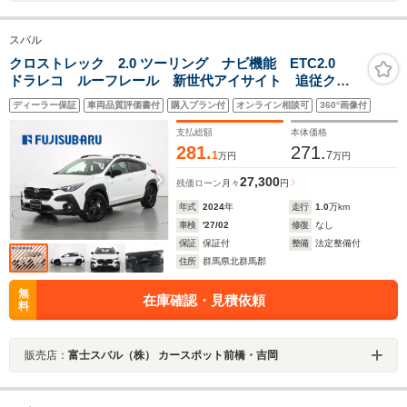
スバル
クロストレック 2.0 ツーリング ナビ機能 ETC2.0
ドラレコ ルーフレール 新世代アイサイト 追従クル
コン ツーリングアシスト LEDヘッドランプ 禁煙
ディーラー保証
車両品質評価書付
購入プラン付
オンライン相談可
360°画像付
車 ワンオーナー マルチビューモニター パワーシー
ト ステアリングヒーター
支払総額
本体価格
281.
271.
1
7
万円
万円
27,300
残価ローン
月々
円
年式
2024
年
走行
1.0
万km
車検
'27/02
修復
なし
保証
保証付
整備
法定整備付
住所
群馬県北群馬郡
無
在庫確認・見積依頼
料
販売店：
富士スバル（株） カースポット前橋・吉岡