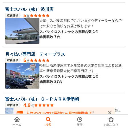
富士スバル（株） 渋川店
5
総合評価
点
☆富士スバル渋川店でございます☆ディーラーならで
はの安心と信頼をお届け致します！
1
スバル クロストレックの
掲載台数
台
7
総掲載数
台
月々払い専門店 ティープラス
5
総合評価
点
軽届出済未使用車でお馴染みの太陽自動車による普通
車の新車登録済未使用車専門店です
1
スバル クロストレックの
掲載台数
台
27
総掲載数
台
富士スバル（株） Ｇ－ＰＡＲＫ伊勢崎
4.9
総合評価
点
☆☆☆伊勢崎ICより車で１0分！！是非当店へお越し
※
人気のクルマは平均1ヶ月で掲載終了
ください！！☆☆☆
在庫が無くなる前にお問い合わせください
6
スバル クロストレックの
掲載台数
台
ホーム
検索
履歴
お気に入り
49
総掲載数
台