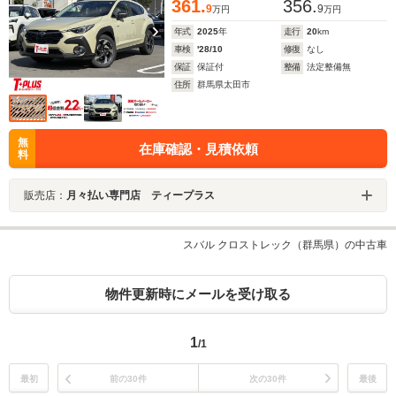
361.
356.
9
9
万円
万円
年式
2025
年
走行
20
km
車検
'28/10
修復
なし
保証
保証付
整備
法定整備無
住所
群馬県太田市
無
在庫確認・見積依頼
料
販売店：
月々払い専門店 ティープラス
スバル クロストレック（群馬県）の中古車
物件更新時にメールを受け取る
1
/1
最初
前の30件
次の30件
最後