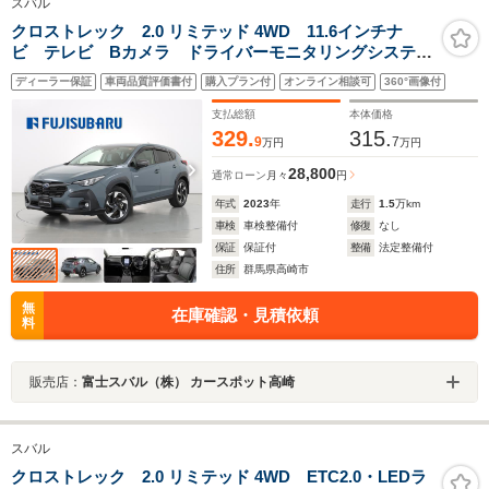
スバル
クロストレック 2.0 リミテッド 4WD 11.6インチナ
ビ テレビ Bカメラ ドライバーモニタリングシステ
ム オートビークルホールド アイサイトセイフティプ
ディーラー保証
車両品質評価書付
購入プラン付
オンライン相談可
360°画像付
ラス サイドビューモニター 後側方警戒支援システ
ム アダプティブドライビングビーム
支払総額
本体価格
329.
315.
9
7
万円
万円
28,800
通常ローン
月々
円
年式
2023
年
走行
1.5
万km
車検
車検整備付
修復
なし
保証
保証付
整備
法定整備付
住所
群馬県高崎市
無
在庫確認・見積依頼
料
販売店：
富士スバル（株） カースポット高崎
スバル
クロストレック 2.0 リミテッド 4WD ETC2.0・LEDラ