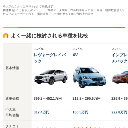
※人気のクルマは平均1ヶ月で掲載終了
物件数合計1万台以上のメーカー｜算出データ期間：2024年9月～11月｜内容：物件数合計1万
台以上のメーカーのうち、掲載が終了した物件数が1,000台以上の場合
よく一緒に検討される車種を比較
スバル
スバル
スバル
レヴォーグレイバ
XV
インプレ
ック
チバック
基本情報
新車価格
399.3～452.1万円
213.8～295.9万円
229.9～3
中古車
317.4万円
160.5万円
222.8万円
平均価格
クチコミ