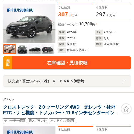
ビークルディテクション アダプティブドライビングビ
ーム 全車速追従クルコン 4WD
支払総額
本体価格
307.
297.
3
0
万円
万円
30,700
残価ローン
月々
円
年式
2024
年
走行
2.2
万km
車検
'27/09
修復
なし
保証
保証付
整備
法定整備付
住所
群馬県伊勢崎市
無
在庫確認・見積依頼
料
販売店：
富士スバル（株） Ｇ－ＰＡＲＫ伊勢崎
スバル
クロストレック 2.0 ツーリング 4WD 元レンタ・社外
ETC・ナビ機能・トノカバー・11.6インチセンターインフ
ォメーションディスプレイ・プッシュスタート・フル
ディーラー保証
購入プラン付
オンライン相談可
LED&コーナリングランプ・ステアリングヒーター・シー
トヒーター・パワーシート
支払総額
本体価格