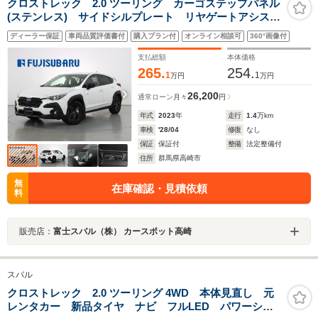
クロストレック 2.0 ツーリング カーゴステップパネル
(ステンレス) サイドシルプレート リヤゲートアシス
ト テレビコントロールスイッチ オートライト ワン
ディーラー保証
車両品質評価書付
購入プラン付
オンライン相談可
360°画像付
オーナー 17インチアルミホイール シートヒーター
パワーシート ETC2.0
支払総額
本体価格
265.
254.
1
1
万円
万円
26,200
通常ローン
月々
円
年式
2023
年
走行
1.4
万km
車検
'28/04
修復
なし
保証
保証付
整備
法定整備付
住所
群馬県高崎市
無
在庫確認・見積依頼
料
販売店：
富士スバル（株） カースポット高崎
スバル
クロストレック 2.0 ツーリング 4WD 本体見直し 元
レンタカー 新品タイヤ ナビ フルLED パワーシー