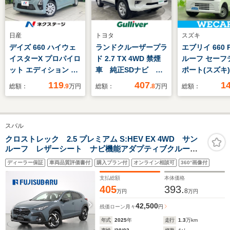
日産
トヨタ
スズキ
デイズ 660 ハイウェ
ランドクルーザープラ
エブリイ 660 
イスターX プロパイロ
ド 2.7 TX 4WD 禁煙
ルーフ セーフ
ット エディション 全
車 純正SDナビ バ
ポート(スズキ)
周囲カメラ 衝突被害
ックモニター ドラレ
脱防止支援シス
119
407
1
総額：
.9
万円
総額：
.8
万円
総額：
軽減システム プロパ
コ オートハイビー
届出済未使用車
イロット 禁煙車 コ
ム クルコン レーン
ドランプ LED/
ーナーセンサー スマ
アシスト コーナーセ
ABS/横滑り防
スバル
ートキー LEDヘッ
ンサー カーテンエア
アイドリング
ド ETC 純正14イ
バッグ 4WD ビル
プ/パワーウイ
クロストレック 2.5 プレミアム S:HEV EX 4WD サン
ルーフ レザーシート ナビ機能アダプティブクルー
ンチアルミ オートラ
トインETC 衝突軽
キーレス
ズ LEDライト ナビ 障害物センサー ワンオーナ
イト ディスプレイオ
減 盗難防止
ディーラー保証
車両品質評価書付
購入プラン付
オンライン相談可
360°画像付
盗難防止システム レーンアシスト 社外ドラレコ
ーディオ Bluetooth
Bluetooth接続可
ETC2.0 全周囲カメラ 左右温度調節機能付きエアコン
支払総額
本体価格
405
393.
8
万円
万円
42,500
残価ローン
月々
円
年式
2025
年
走行
1.3
万km