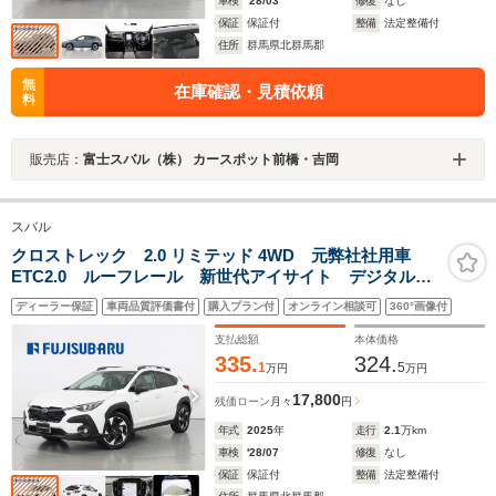
車検
'28/03
修復
なし
保証
保証付
整備
法定整備付
住所
群馬県北群馬郡
無
在庫確認・見積依頼
料
販売店：
富士スバル（株） カースポット前橋・吉岡
スバル
クロストレック 2.0 リミテッド 4WD 元弊社社用車
ETC2.0 ルーフレール 新世代アイサイト デジタルマ
ルチビューモニター ナビ機能付11.6インチセンターイン
ディーラー保証
車両品質評価書付
購入プラン付
オンライン相談可
360°画像付
フォメーションディスプレイ ワンオーナー 記録簿
フルセグTV
支払総額
本体価格
335.
324.
1
5
万円
万円
17,800
残価ローン
月々
円
年式
2025
年
走行
2.1
万km
車検
'28/07
修復
なし
保証
保証付
整備
法定整備付