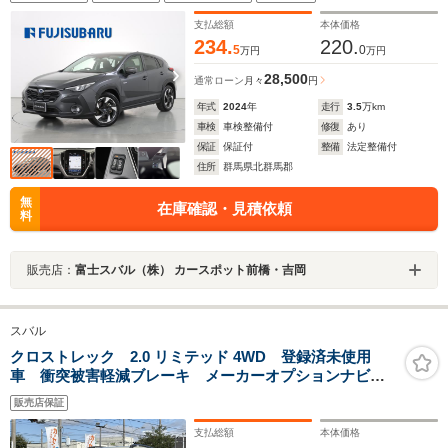
デジタルマルチビューモニター フルセグTV ステアリ
ングヒーター
支払総額
本体価格
234.
220.
5
0
万円
万円
28,500
通常ローン
月々
円
年式
2024
年
走行
3.5
万km
車検
車検整備付
修復
あり
保証
保証付
整備
法定整備付
住所
群馬県北群馬郡
無
在庫確認・見積依頼
料
販売店：
富士スバル（株） カースポット前橋・吉岡
スバル
クロストレック 2.0 リミテッド 4WD 登録済未使用
車 衝突被害軽減ブレーキ メーカーオプションナビ機
能搭載 ルーフレール
販売店保証
支払総額
本体価格