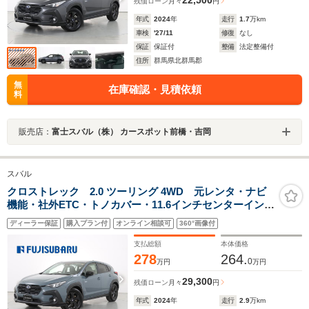
残価ローン
月々
円
年式
2024
年
走行
1.7
万km
車検
'27/11
修復
なし
保証
保証付
整備
法定整備付
住所
群馬県北群馬郡
無
在庫確認・見積依頼
料
販売店：
富士スバル（株） カースポット前橋・吉岡
スバル
クロストレック 2.0 ツーリング 4WD 元レンタ・ナビ
機能・社外ETC・トノカバー・11.6インチセンターインフ
ォメーションディスプレイ&インフォテイメントシステ
ディーラー保証
購入プラン付
オンライン相談可
360°画像付
ム・プッシュスタート・LEDリヤフォグ・ステアリング
ヒーター・シートヒーター
支払総額
本体価格
278
264.
0
万円
万円
29,300
残価ローン
月々
円
年式
2024
年
走行
2.9
万km