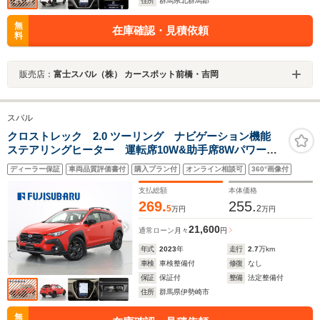
住所
群馬県北群馬郡
無
在庫確認・見積依頼
料
販売店：
富士スバル（株） カースポット前橋・吉岡
スバル
クロストレック 2.0 ツーリング ナビゲーション機能
ステアリングヒーター 運転席10W&助手席8Wパワーシ
ート 11.6インチセンターインフォメーションディスプレ
ディーラー保証
車両品質評価書付
購入プラン付
オンライン相談可
360°画像付
イ デジタルマルチビューモニタ- フロントシートヒ
ーター
支払総額
本体価格
269.
255.
5
2
万円
万円
21,600
通常ローン
月々
円
年式
2023
年
走行
2.7
万km
車検
車検整備付
修復
なし
保証
保証付
整備
法定整備付
住所
群馬県伊勢崎市
無