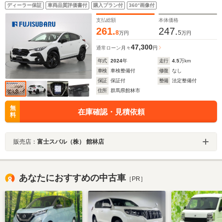
ト ステアリングヒーター シートヒーター デジタル
ディーラー保証
車両品質評価書付
購入プラン付
360°画像付
マルチビューモニター ETC 11.6インチディスプレイ
アダプティブドライビングビーム
支払総額
本体価格
261.
247.
8
5
万円
万円
47,300
通常ローン
月々
円
年式
2024
年
走行
4.5
万km
車検
車検整備付
修復
なし
保証
保証付
整備
法定整備付
住所
群馬県館林市
無
在庫確認・見積依頼
料
販売店：
富士スバル（株） 館林店
あなたにおすすめの中古車
［PR］