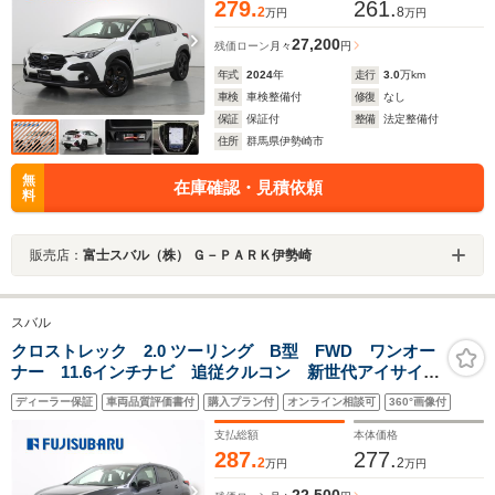
279.
261.
2
8
万円
万円
27,200
残価ローン
月々
円
年式
2024
年
走行
3.0
万km
車検
車検整備付
修復
なし
保証
保証付
整備
法定整備付
住所
群馬県伊勢崎市
無
在庫確認・見積依頼
料
販売店：
富士スバル（株） Ｇ－ＰＡＲＫ伊勢崎
スバル
クロストレック 2.0 ツーリング B型 FWD ワンオー
ナー 11.6インチナビ 追従クルコン 新世代アイサイ
ト 全周囲カメラ LEDヘッドランプ 障害物センサ
ディーラー保証
車両品質評価書付
購入プラン付
オンライン相談可
360°画像付
ー USB入力端子 衝突安全ボディ レーンアシスト
禁煙車
支払総額
本体価格
287.
277.
2
2
万円
万円
22,500