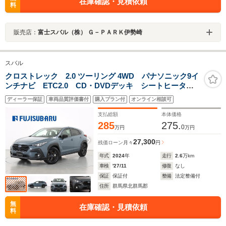
在庫確認・見積依頼
料
販売店：
富士スバル（株） Ｇ－ＰＡＲＫ伊勢崎
スバル
クロストレック 2.0 ツーリング 4WD パナソニック9イ
ンチナビ ETC2.0 CD・DVDデッキ シートヒータ
ー 新世代アイサイト ツーリングアシスト バックカ
ディーラー保証
車両品質評価書付
購入プラン付
オンライン相談可
メラ 障害物センサー X-MODE 電動パワーシート
HDMI入力端子
支払総額
本体価格
285
275.
0
万円
万円
27,300
残価ローン
月々
円
年式
2024
年
走行
2.6
万km
車検
'27/11
修復
なし
保証
保証付
整備
法定整備付
住所
群馬県北群馬郡
無
在庫確認・見積依頼
料