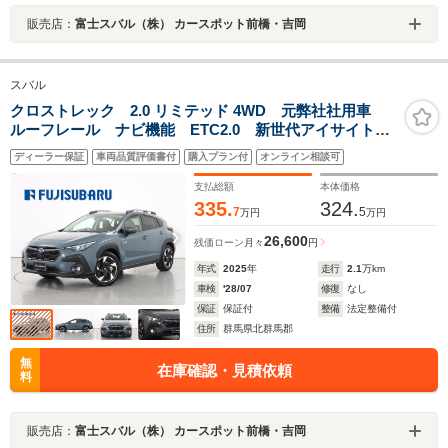
販売店：
富士スバル（株） カースポット前橋・吉岡
スバル
クロストレック 2.0 リミテッド 4WD 元弊社社用車
ルーフレール ナビ機能 ETC2.0 新世代アイサイト
追従クルコン ツーリングアシスト X-MODE シート
ディーラー保証
車両品質評価書付
購入プラン付
オンライン相談可
ヒーター パワーシート ワンオーナー 禁煙車 LED
ヘッドランプ
支払総額
本体価格
335.
324.
7
5
万円
万円
26,600
残価ローン
月々
円
年式
2025
年
走行
2.1
万km
車検
'28/07
修復
なし
保証
保証付
整備
法定整備付
住所
群馬県北群馬郡
無
在庫確認・見積依頼
料
販売店：
富士スバル（株） カースポット前橋・吉岡