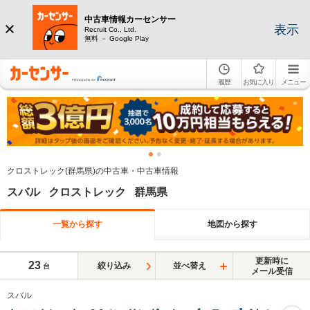
中古車情報カーセンサー
表示
Recruit Co., Ltd.
無料 － Google Play
履歴
お気に入り
メニュー
クロストレック(群馬県)の中古車・中古車情報
スバル クロストレック 群馬県
一覧から探す
地図から探す
更新時に
23
絞り込み
並べ替え
台
メール受信
スバル