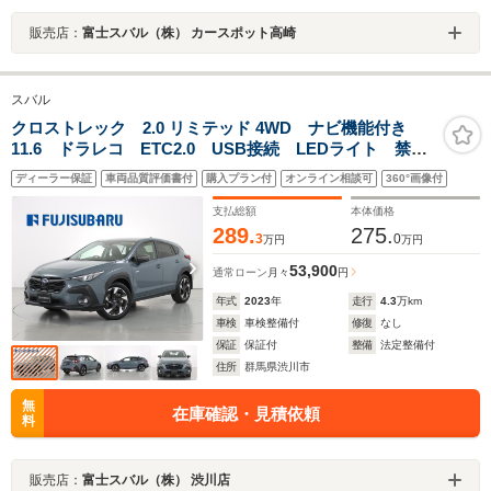
販売店：
富士スバル（株） カースポット高崎
スバル
クロストレック 2.0 リミテッド 4WD ナビ機能付き
11.6 ドラレコ ETC2.0 USB接続 LEDライト 禁
煙 電動格納ミラー 衝突安全ボディ パワーシート
ディーラー保証
車両品質評価書付
購入プラン付
オンライン相談可
360°画像付
VDC オートライト 4WD ETC2.0 寒冷地仕様 シ-
トヒ-タ-
支払総額
本体価格
289.
275.
3
0
万円
万円
53,900
通常ローン
月々
円
年式
2023
年
走行
4.3
万km
車検
車検整備付
修復
なし
保証
保証付
整備
法定整備付
住所
群馬県渋川市
無
在庫確認・見積依頼
料
販売店：
富士スバル（株） 渋川店