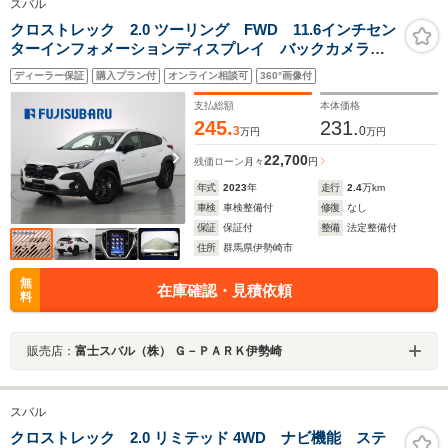
スバル
クロストレック 2.0 ツーリング FWD 11.6インチセン
ターインフォメーションディスプレイ バックカメラ
新世代アイサイト ワンオーナー
ディーラー保証
購入プラン付
オンライン相談可
360°画像付
支払総額
本体価格
245.
231.
3
0
万円
万円
22,700
残価ローン
月々
円
年式
2023
年
走行
2.4
万km
車検
車検整備付
修復
なし
保証
保証付
整備
法定整備付
住所
群馬県伊勢崎市
無
在庫確認・見積依頼
料
販売店：
富士スバル（株） Ｇ－ＰＡＲＫ伊勢崎
スバル
クロストレック 2.0 リミテッド 4WD ナビ機能 ステ