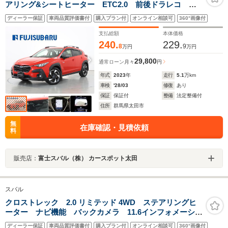
アリング&シートヒーター ETC2.0 前後ドラレコ
11.6インチインフォメーションディスプレイ ステアリン
ディーラー保証
車両品質評価書付
購入プラン付
オンライン相談可
360°画像付
グヒーター シートヒーター パワーシート アダプテ
ィブドライビングビーム
支払総額
本体価格
240.
229.
8
9
万円
万円
29,800
通常ローン
月々
円
年式
2023
年
走行
5.1
万km
車検
'28/03
修復
あり
保証
保証付
整備
法定整備付
住所
群馬県太田市
無
在庫確認・見積依頼
料
販売店：
富士スバル（株） カースポット太田
スバル
クロストレック 2.0 リミテッド 4WD ステアリングヒ
ーター ナビ機能 バックカメラ 11.6インフォメーショ
ンディスプレイ パワーシート シートヒーター リヤ
ディーラー保証
車両品質評価書付
購入プラン付
オンライン相談可
360°画像付