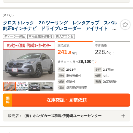
スバル
クロストレック 2.0 ツーリング レンタアップ スバル
純正9インチナビ ドライブレコーダー アイサイト リ
ヤビークルディテクション アダプティブクルーズコン
ディーラー保証
車両品質評価書付
購入プラン付
トロール ビークルダイナミクスコントロール LEDオ
ートライト
支払総額
本体価格
241.
228.
5
0
万円
万円
29,100
通常ローン
月々
円
年式
2023
年
走行
2.8
万km
車検
車検整備付
修復
なし
保証
保証付
整備
法定整備付
住所
群馬県伊勢崎市
無
在庫確認・見積依頼
料
販売店：
（株）ホンダカーズ群馬 伊勢崎ユーカーセンター