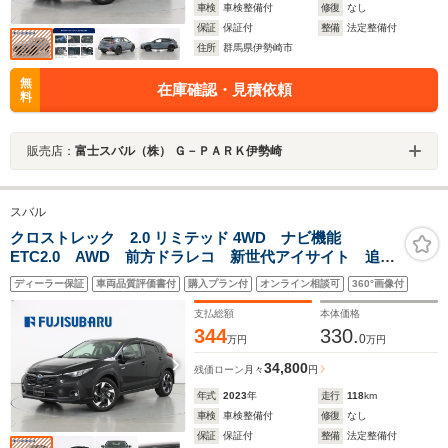
車検
車検整備付
修復
なし
保証
保証付
整備
法定整備付
住所
群馬県伊勢崎市
無
在庫確認・見積依頼
料
販売店：
富士スバル（株） Ｇ－ＰＡＲＫ伊勢崎
スバル
クロストレック 2.0 リミテッド 4WD ナビ機能
ETC2.0 AWD 前方ドラレコ 新世代アイサイト 追従
クルコン ステアリングヒーター シートヒーター X-
ディーラー保証
車両品質評価書付
購入プラン付
オンライン相談可
360°画像付
MODE マルチビューカメラ パワーシート カーゴス
テップパネル 禁煙車
支払総額
本体価格
344
330.
0
万円
万円
34,800
残価ローン
月々
円
年式
2023
年
走行
118
km
車検
車検整備付
修復
なし
保証
保証付
整備
法定整備付