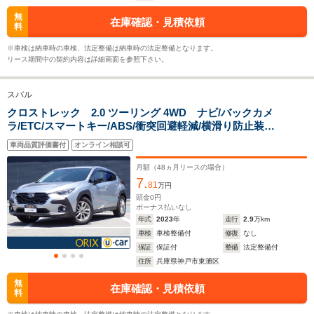
15.8km/L
11.5km/L
13.4km/L
WLTCモード
└郊外:14.5～
└郊外:13.9～
└郊外:14.
無
在庫確認・見積依頼
燃費
料
20.6km/L
15.5km/L
17.0km/L
└高速道路:15.3～
└高速道路:15.4～
└高速道路:
※車検は納車時の車検、法定整備は納車時の法定整備となります。
19.7km/L
16.8km/L
18.2km/L
リース期間中の契約内容は詳細画面を参照下さい。
排気量
1795～2498cc
1599～1995cc
1995cc
スバル
駆動方式
4WD
4WD
FF、4WD
クロストレック 2.0 ツーリング 4WD ナビ/バックカメ
ラ/ETC/スマートキー/ABS/衝突回避軽減/横滑り防止装
置/PS/PW
車両品質評価書付
オンライン相談可
月額（
48
ヵ月リースの場合）
7.
81
万円
頭金
0
円
ボーナス払いなし
年式
2023
年
走行
2.9
万km
車検
車検整備付
修復
なし
保証
保証付
整備
法定整備付
住所
兵庫県神戸市東灘区
無
在庫確認・見積依頼
料