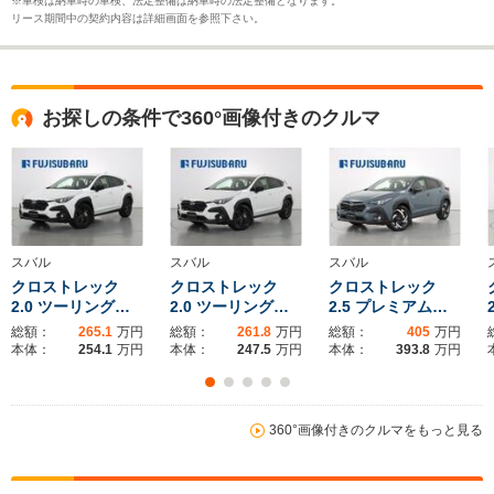
※車検は納車時の車検、法定整備は納車時の法定整備となります。
リース期間中の契約内容は詳細画面を参照下さい。
お探しの条件で360°画像付きのクルマ
スバル
スバル
スバル
クロストレック
クロストレック
クロストレック
2.0 ツーリング…
2.0 ツーリング…
2.5 プレミアム…
総額：
265.1
万円
総額：
261.8
万円
総額：
405
万円
本体：
254.1
万円
本体：
247.5
万円
本体：
393.8
万円
360°画像付きのクルマをもっと見る