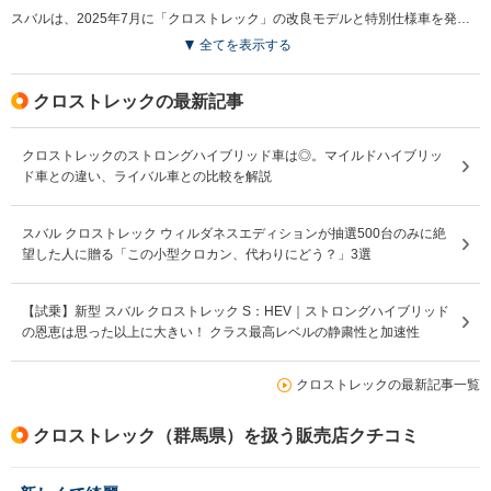
スバルは、2025年7月に「クロストレック」の改良モデルと特別仕様車を発表した。この一部改良では、ボディカラーの見直しが行われ、「サンドデューン・パール」と「シトロンイエロー・パール」が新たに追加された。運転支援機能では、「ドライバー異常時対応システム」と「ドライバーモニタリングシステム」が連携を強化し、ドライバーの長時間のわき見や居眠りに対応する機能が導入された。さらに、特別仕様車「リミテッド スタイル エディション」が新たに設定された。ブラック基調のデザインにイエローのアクセントが施され、落ち着きの中にも遊び心を感じさせる仕上がりとなっている。（2025.7）
全てを表示する
クロストレックの最新記事
クロストレックのストロングハイブリッド車は◎。マイルドハイブリッ
ド車との違い、ライバル車との比較を解説
スバル クロストレック ウィルダネスエディションが抽選500台のみに絶
望した人に贈る「この小型クロカン、代わりにどう？」3選
【試乗】新型 スバル クロストレック S：HEV｜ストロングハイブリッド
の恩恵は思った以上に大きい！ クラス最高レベルの静粛性と加速性
クロストレックの最新記事一覧
クロストレック（群馬県）を扱う販売店クチコミ