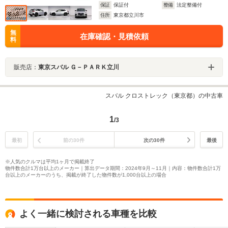
保証
保証付
整備
法定整備付
住所
東京都立川市
無
在庫確認・見積依頼
料
販売店：
東京スバル Ｇ－ＰＡＲＫ立川
スバル クロストレック（東京都）の中古車
1
/3
最初
前の30件
次の30件
最後
※人気のクルマは平均1ヶ月で掲載終了
物件数合計1万台以上のメーカー｜算出データ期間：2024年9月～11月｜内容：物件数合計1万
台以上のメーカーのうち、掲載が終了した物件数が1,000台以上の場合
よく一緒に検討される車種を比較