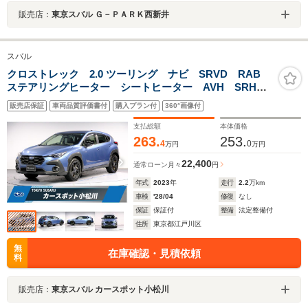
販売店：
東京スバル Ｇ－ＰＡＲＫ西新井
スバル
クロストレック 2.0 ツーリング ナビ SRVD RAB
ステアリングヒーター シートヒーター AVH SRH
ドアバイザー ツーリングアシスト シートメモリー
販売店保証
車両品質評価書付
購入プラン付
360°画像付
ドライバーモニタリングシステム
支払総額
本体価格
263.
253.
4
0
万円
万円
22,400
通常ローン
月々
円
年式
2023
年
走行
2.2
万km
車検
'28/04
修復
なし
保証
保証付
整備
法定整備付
住所
東京都江戸川区
無
在庫確認・見積依頼
料
販売店：
東京スバル カースポット小松川