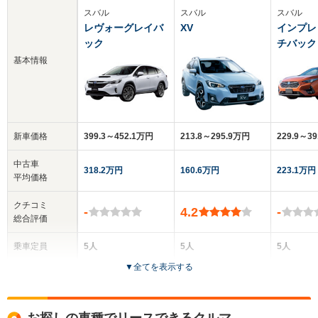
スバル
スバル
スバル
レヴォーグレイバ
XV
インプレ
ック
チバック
基本情報
新車価格
399.3～452.1万円
213.8～295.9万円
229.9～3
中古車
318.2万円
160.6万円
223.1万円
平均価格
クチコミ
-
4.2
-
総合評価
乗車定員
5人
5人
5人
▼
全てを表示する
ドア数
5ドア
5ドア
5ドア
全高
全高
全高