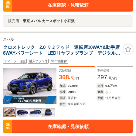
無
在庫確認・見積依頼
料
販売店：
東京スバル カースポット小豆沢
スバル
クロストレック 2.0 リミテッド 運転席10WAY&助手席
8WAYパワーシート LEDリヤフォグランプ デジタルマ
ルチビューモニター ナビゲーション機能 ステアリン
ディーラー保証
購入プラン付
360°画像付
グヒーター Fシートヒーター ドライバーモニタリング
システム
支払総額
本体価格
308.
297.
5
0
万円
万円
年式
2025
年
走行
0.6
万km
車検
'28/08
修復
なし
保証
保証付
整備
法定整備付
住所
東京都足立区
無
在庫確認・見積依頼
料