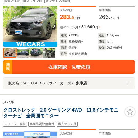
販売店保証
購入プラン付
オンライン相談可
純正/ヘッドランプ LED/ETC/EBD付ABS
支払総額
本体価格
283.
266.
9
4
万円
万円
31,600
通常ローン
月々
円
年式
2023
年
走行
2.6
万km
車検
車検整備付
修復
なし
保証
保証付
整備
法定整備付
住所
東京都多摩市
無
在庫確認・見積依頼
料
販売店：
ＷＥＣＡＲＳ（ウィーカーズ） 多摩店
スバル
クロストレック 2.0 ツーリング 4WD 11.6インチモニ
ターナビ 全周囲モニター
ディーラー保証
車両品質評価書付
購入プラン付
支払総額
本体価格