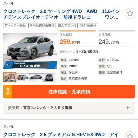
スバル
クロストレック 2.0 ツーリング 4WD AWD 11.6イン
チディスプレイオーディオ 前後ドラレコ ワンオ
ーナー
ディーラー保証
車両品質評価書付
購入プラン付
360°画像付
支払総額
本体価格
259.
249.
9
7
万円
万円
25,600
通常ローン
月々
円
年式
2023
年
走行
3.0
万km
車検
'28/03
修復
なし
保証
保証付
整備
法定整備付
住所
東京都青梅市
無
在庫確認・見積依頼
料
販売店：
東京スバル Ｇ－ＰＡＲＫ青梅
スバル
クロストレック 2.5 プレミアム S:HEV EX 4WD アイ