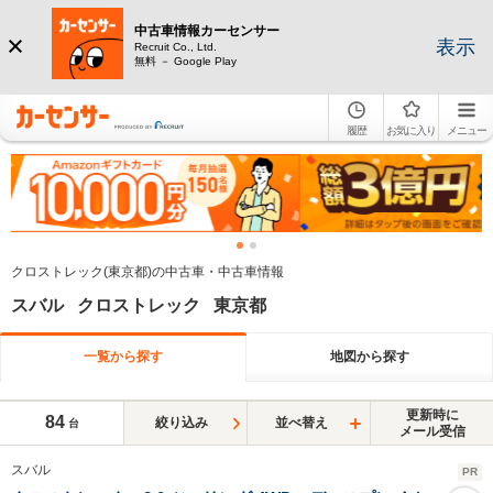
中古車情報カーセンサー
表示
Recruit Co., Ltd.
無料 － Google Play
履歴
お気に入り
メニュー
クロストレック(東京都)の中古車・中古車情報
スバル クロストレック 東京都
一覧から探す
地図から探す
更新時に
84
絞り込み
並べ替え
台
メール受信
スバル
PR