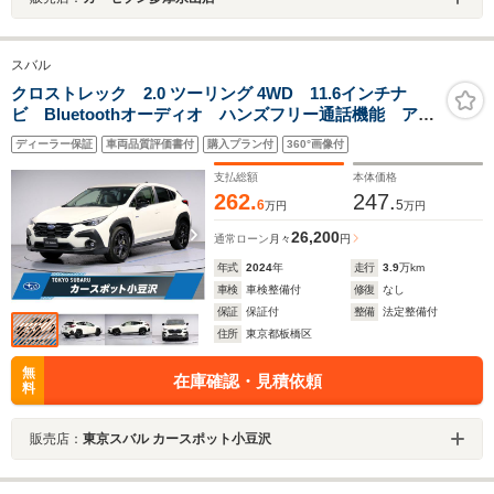
スバル
クロストレック 2.0 ツーリング 4WD 11.6インチナ
ビ Bluetoothオーディオ ハンズフリー通話機能 アッ
プルカープレイ フルセグTV ETC バックカメラ オ
ディーラー保証
車両品質評価書付
購入プラン付
360°画像付
ートビークルホールド リヤビークルディテクション
ドライバーモニタリングシステム
支払総額
本体価格
262.
247.
6
5
万円
万円
26,200
通常ローン
月々
円
年式
2024
年
走行
3.9
万km
車検
車検整備付
修復
なし
保証
保証付
整備
法定整備付
住所
東京都板橋区
無
在庫確認・見積依頼
料
販売店：
東京スバル カースポット小豆沢