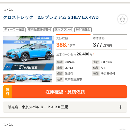
スバル
クロストレック 2.5 プレミアム S:HEV EX 4WD
ディーラー保証
車両品質評価書付
購入プラン付
360°画像付
支払総額
本体価格
388.
377.
4
3
万円
万円
26,400
通常ローン
月々
円
年式
2024
年
走行
0.8
万km
車検
'27/12
修復
なし
保証
保証付
整備
法定整備付
住所
東京都三鷹市
無
在庫確認・見積依頼
料
販売店：
東京スバル Ｇ－ＰＡＲＫ三鷹
スバル