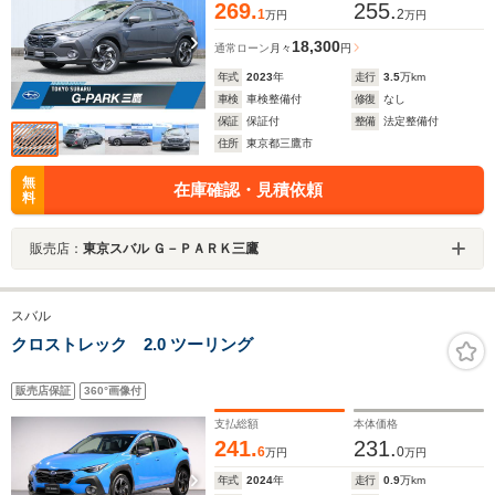
269.
255.
1
2
万円
万円
18,300
通常ローン
月々
円
年式
2023
年
走行
3.5
万km
車検
車検整備付
修復
なし
保証
保証付
整備
法定整備付
住所
東京都三鷹市
無
在庫確認・見積依頼
料
販売店：
東京スバル Ｇ－ＰＡＲＫ三鷹
スバル
クロストレック 2.0 ツーリング
販売店保証
360°画像付
支払総額
本体価格
241.
231.
6
0
万円
万円
年式
2024
年
走行
0.9
万km