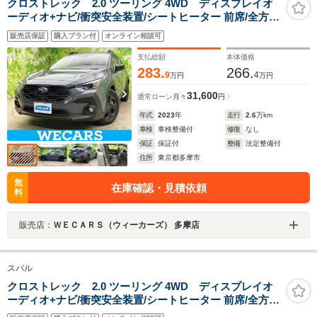
クロストレック 2.0 ツーリング 4WD ディスプレイオ
ーディオ+ナビ/衝突安全装置/シートヒーター 前席/全方位
モニター/車線逸脱防止支援システム/ドライブレコーダー
販売店保証
購入プラン付
オンライン相談可
純正/ヘッドランプ LED/ETC/EBD付ABS
支払総額
本体価格
283.
266.
9
4
万円
万円
31,600
通常ローン
月々
円
年式
2023
年
走行
2.6
万km
車検
車検整備付
修復
なし
保証
保証付
整備
法定整備付
住所
東京都多摩市
無
在庫確認・見積依頼
料
販売店：
ＷＥＣＡＲＳ（ウィーカーズ） 多摩店
スバル
クロストレック 2.0 ツーリング 4WD ディスプレイオ
ーディオ+ナビ/衝突安全装置/シートヒーター 前席/全方位
モニター/車線逸脱防止支援システム/ドライブレコーダー