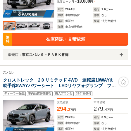
18,000
残価ローン
月々
円
年式
2024
年
走行
1.0
万km
車検
車検整備付
修復
なし
保証
保証付
整備
法定整備付
住所
東京都青梅市
無
在庫確認・見積依頼
料
販売店：
東京スバル Ｇ－ＰＡＲＫ青梅
スバル
クロストレック 2.0 リミテッド 4WD 運転席10WAY&
助手席8WAYパワーシート LEDリヤフォグランプ フル
LED&コーナリングランプ/ステアリング連動ヘッドラン
ディーラー保証
車両品質評価書付
購入プラン付
360°画像付
プ/アダプティブドライビングビーム LEDリヤフォグラ
ンプ
支払総額
本体価格
294.
279.
2
4
万円
万円
年式
2023
年
走行
0.9
万km
車検
車検整備付
修復
なし
保証
保証付
整備
法定整備付