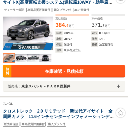
サイトX(高度運転支援システム)運転席10WAY・助手席
8WAYパワーシート デジタルマルチビューモニター ド
ディーラー保証
車両品質評価書付
購入プラン付
360°画像付
ライバーモニタリングシステム ナビゲーション機能 F
シートヒーター ETC2.0
支払総額
本体価格
384.
371.
6
8
万円
万円
年式
2025
年
走行
0.8
万km
車検
'28/07
修復
なし
保証
保証付
整備
法定整備付
住所
東京都足立区
無
在庫確認・見積依頼
料
販売店：
東京スバル Ｇ－ＰＡＲＫ西新井
スバル
クロストレック 2.0 リミテッド 新世代アイサイト 全
周囲カメラ 11.6インチセンターインフォメーションディ
スプレイ Apple CarPlay Android Auto シートメ
販売店保証
車両品質評価書付
購入プラン付
モリー シーヒーター ハンドルヒーター