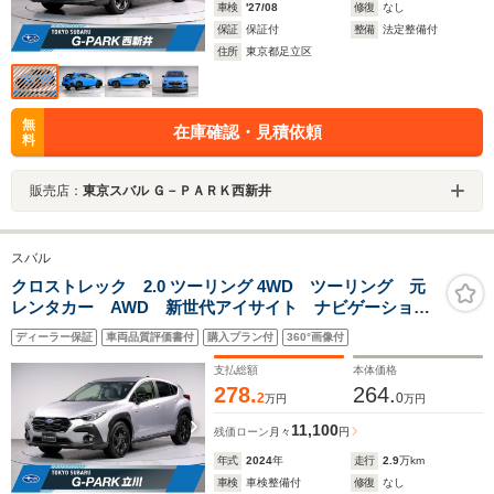
車検
'27/08
修復
なし
保証
保証付
整備
法定整備付
住所
東京都足立区
無
在庫確認・見積依頼
料
販売店：
東京スバル Ｇ－ＰＡＲＫ西新井
スバル
クロストレック 2.0 ツーリング 4WD ツーリング 元
レンタカー AWD 新世代アイサイト ナビゲーション
機能 11.6インチセンターインフォメーションディスプレ
ディーラー保証
車両品質評価書付
購入プラン付
360°画像付
イ 全周囲カメラ ステアリングヒーター&Fシートヒー
ター EТC
支払総額
本体価格
278.
264.
2
0
万円
万円
11,100
残価ローン
月々
円
年式
2024
年
走行
2.9
万km
車検
車検整備付
修復
なし