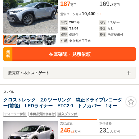
187
169.
8
万円
万円
10,400
通常ローン
月々
円
年式
2023
年
走行
3.2
万km
車検
'28/04
修復
なし
保証
保証付
整備
法定整備付
住所
東京都八王子市
無
在庫確認・見積依頼
料
販売店：
ネクストゲート
スバル
クロストレック 2.0 ツーリング 純正ドライブレコーダ
ー(前後) LEDライナー ETC2.0 トノカバー 1オーナ
ー
ディーラー保証
車両品質評価書付
購入プラン付
支払総額
本体価格
245.
231.
2
0
万円
万円