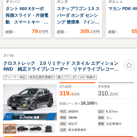
ダイハツ
ホンダ
ポルシェ
タント 660 Xターボ
ステップワゴン 1.5 ス
マカン PDK 4
両側スライド・片側電
パーダ ホンダ センシ
動 スマートキー ア
ング 禁煙車 7インチ
イドリングストップ
ナビ バックカメラ
79
305
5
総額：
.9
万円
総額：
.3
万円
総額：
電動格納ミラー ベン
ETC2.0 両側電動ス
チシート ターボ
ライドドア アダプテ
CVT 盗難防止システ
ィブクルーズコントロ
スバル
ム ABS CD
ール Bluetooth
USB ミュージック
LEDヘッドライト 衝
クロストレック 2.0 リミテッド スタイル エディション
4WD 純正ドライブレコーダー リヤドライブレコーダ
プレイヤー接続可
突被害軽減ブレーキ
ー ETC2.0
エアコン 衝突安全ボ
純正アルミホイール
ディーラー保証
車両品質評価書付
購入プラン付
360°画像付
ディ
スマートキー
支払総額
本体価格
319.
310.
9
2
万円
万円
16,100
残価ローン
月々
円
年式
2025
年
走行
0.3
万km
車検
'28/08
修復
なし
保証
保証付
整備
法定整備付
住所
東京都青梅市