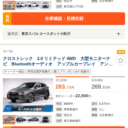
保証
保証付
整備
法定整備付
住所
東京都江戸川区
無
在庫確認・見積依頼
料
販売店：
東京スバル カースポット小松川
スバル
NEW
クロストレック 2.0 リミテッド 4WD 大型モニターナ
ビ Bluetoothオーディオ アップルカープレイ アンド
ロイドオート ハンズフリー通話機能 フルセグTV
ディーラー保証
車両品質評価書付
購入プラン付
360°画像付
USB端子 バックカメラ バックカメラ ETC ドライ
ブレコーダー
支払総額
本体価格
283.
269.
7
5
万円
万円
22,000
通常ローン
月々
円
年式
2023
年
走行
2.2
万km
車検
車検整備付
修復
なし
保証
保証付
整備
法定整備付
住所
東京都板橋区