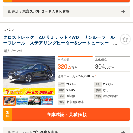
販売店：
東京スバル Ｇ－ＰＡＲＫ青梅
スバル
クロストレック 2.0 リミテッド 4WD サンルーフ ル
ーフレール ステアリングヒーター&シートヒーター 全
周囲カメラ 11.6型ナビ レーダークルーズコントロー
購入プラン付
ル 禁煙車ワンオーナー コーナーセンサー LEDヘッ
ドライト ETC
支払総額
本体価格
320.
304.
5
0
万円
万円
56,800
通常ローン
月々
円
年式
2023
年
走行
2.7
万km
車検
'28/05
修復
なし
保証
保証無
整備
法定整備付
住所
東京都多摩市
無
在庫確認・見積依頼
料
販売店：
カーセブン多摩永山店