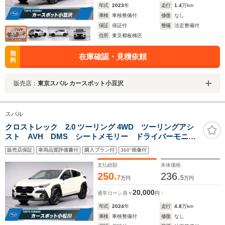
年式
2023
年
走行
1.4
万km
車検
車検整備付
修復
なし
保証
保証付
整備
法定整備付
住所
東京都板橋区
無
在庫確認・見積依頼
料
販売店：
東京スバル カースポット小豆沢
スバル
クロストレック 2.0 ツーリング 4WD ツーリングアシ
スト AVH DMS シートメモリー ドライバーモニタ
リングシステム ステアリングヒーター シートヒータ
販売店保証
車両品質評価書付
購入プラン付
360°画像付
ー シートメモリー
支払総額
本体価格
250.
236.
7
5
万円
万円
20,000
通常ローン
月々
円
年式
2024
年
走行
4.8
万km
車検
車検整備付
修復
なし