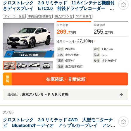
クロストレック 2.0 リミテッド 11.6インチナビ機能付
きディスプレイ ETC2.0 前後ドライブレコーダー
2WD ワンオーナー
ディーラー保証
車両品質評価書付
購入プラン付
360°画像付
支払総額
本体価格
269.
255.
7
2
万円
万円
27,100
通常ローン
月々
円
年式
2023
年
走行
1.0
万km
車検
車検整備付
修復
なし
保証
保証付
整備
法定整備付
住所
東京都青梅市
無
在庫確認・見積依頼
料
販売店：
東京スバル Ｇ－ＰＡＲＫ青梅
スバル
クロストレック 2.0 リミテッド 4WD 大型モニターナ
ビ Bluetoothオーディオ アップルカープレイ アンド
ロイドオート フルセグTV バックカメラ ETC ドラ