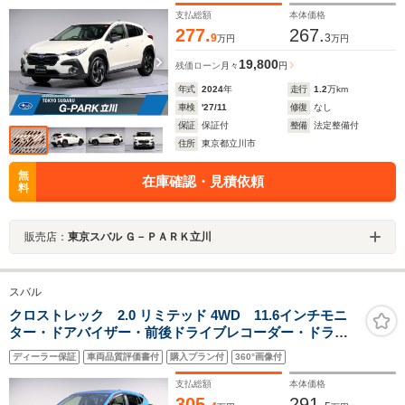
支払総額
本体価格
277.
267.
9
3
万円
万円
19,800
残価ローン
月々
円
年式
2024
年
走行
1.2
万km
車検
'27/11
修復
なし
保証
保証付
整備
法定整備付
住所
東京都立川市
無
在庫確認・見積依頼
料
販売店：
東京スバル Ｇ－ＰＡＲＫ立川
スバル
クロストレック 2.0 リミテッド 4WD 11.6インチモニ
ター・ドアバイザー・前後ドライブレコーダー・ドライ
バーモニタリングシステム・オートビークルホールド・
ディーラー保証
車両品質評価書付
購入プラン付
360°画像付
リヤビークルディテクション・後退時ブレーキ・パノラ
ミックビューモニター
支払総額
本体価格
305.
291.