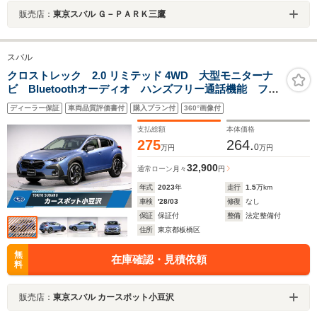
販売店：
東京スバル Ｇ－ＰＡＲＫ三鷹
スバル
クロストレック 2.0 リミテッド 4WD 大型モニターナ
ビ Bluetoothオーディオ ハンズフリー通話機能 フル
セグTV アップルカープレイ バックカメラ ETC ド
ディーラー保証
車両品質評価書付
購入プラン付
360°画像付
ライブレコーダー
支払総額
本体価格
275
264.
0
万円
万円
32,900
通常ローン
月々
円
年式
2023
年
走行
1.5
万km
車検
'28/03
修復
なし
保証
保証付
整備
法定整備付
住所
東京都板橋区
無
在庫確認・見積依頼
料
販売店：
東京スバル カースポット小豆沢