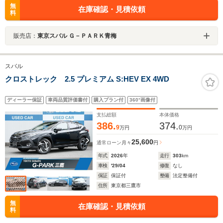
無
在庫確認・見積依頼
料
販売店：
東京スバル Ｇ－ＰＡＲＫ青梅
スバル
クロストレック 2.5 プレミアム S:HEV EX 4WD
ディーラー保証
車両品質評価書付
購入プラン付
360°画像付
支払総額
本体価格
386.
374.
9
0
万円
万円
25,600
通常ローン
月々
円
年式
2026
年
走行
303
km
車検
'29/04
修復
なし
保証
保証付
整備
法定整備付
住所
東京都三鷹市
無
在庫確認・見積依頼
料