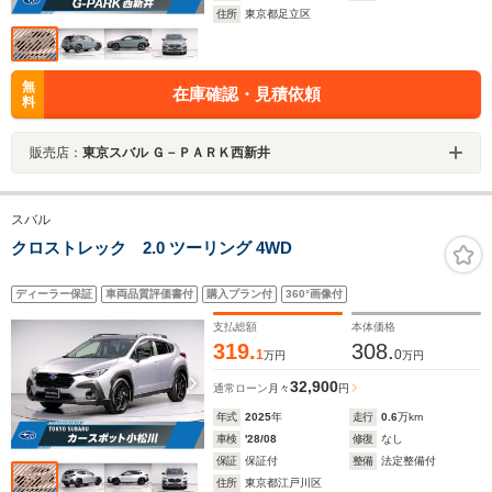
住所
東京都足立区
無
在庫確認・見積依頼
料
販売店：
東京スバル Ｇ－ＰＡＲＫ西新井
スバル
クロストレック 2.0 ツーリング 4WD
ディーラー保証
車両品質評価書付
購入プラン付
360°画像付
支払総額
本体価格
319.
308.
1
0
万円
万円
32,900
通常ローン
月々
円
年式
2025
年
走行
0.6
万km
車検
'28/08
修復
なし
保証
保証付
整備
法定整備付
住所
東京都江戸川区