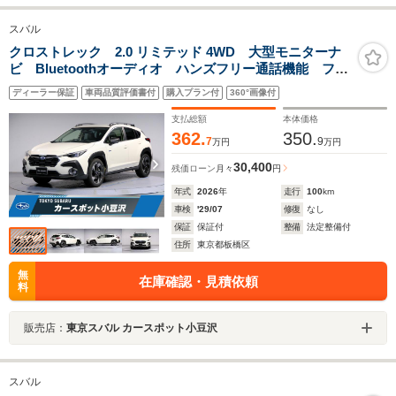
スバル
クロストレック 2.0 リミテッド 4WD 大型モニターナ
ビ Bluetoothオーディオ ハンズフリー通話機能 フル
セグTV アップルカープレイ アンドロイドオート バ
ディーラー保証
車両品質評価書付
購入プラン付
360°画像付
ックカメラ
支払総額
本体価格
362.
350.
7
9
万円
万円
30,400
残価ローン
月々
円
年式
2026
年
走行
100
km
車検
'29/07
修復
なし
保証
保証付
整備
法定整備付
住所
東京都板橋区
無
在庫確認・見積依頼
料
販売店：
東京スバル カースポット小豆沢
スバル