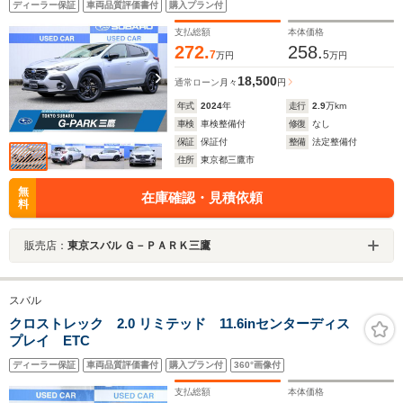
ディーラー保証
車両品質評価書付
購入プラン付
支払総額
本体価格
272.
258.
7
5
万円
万円
18,500
通常ローン
月々
円
年式
2024
年
走行
2.9
万km
車検
車検整備付
修復
なし
保証
保証付
整備
法定整備付
住所
東京都三鷹市
無
在庫確認・見積依頼
料
販売店：
東京スバル Ｇ－ＰＡＲＫ三鷹
スバル
クロストレック 2.0 リミテッド 11.6inセンターディス
プレイ ETC
ディーラー保証
車両品質評価書付
購入プラン付
360°画像付
支払総額
本体価格