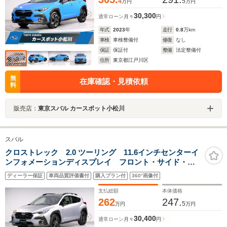
4
5
万円
万円
30,300
通常ローン
月々
円
年式
2023
年
走行
0.8
万km
車検
車検整備付
修復
なし
保証
保証付
整備
法定整備付
住所
東京都江戸川区
無
在庫確認・見積依頼
料
販売店：
東京スバル カースポット小松川
スバル
クロストレック 2.0 ツーリング 11.6インチセンターイ
ンフォメーションディスプレイ フロント・サイド・バ
ックカメラ ドライバーズモニタリングシステム
ディーラー保証
車両品質評価書付
購入プラン付
360°画像付
SRVD RAB AVH SRH ADB シートヒーター ス
テアリングヒーター
支払総額
本体価格
262
247.
5
万円
万円
30,400
通常ローン
月々
円