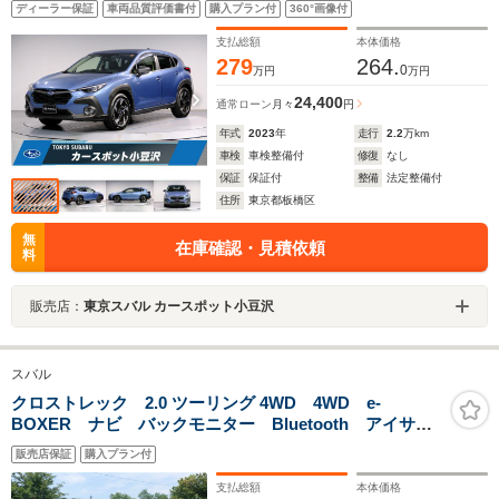
ディーラー保証
車両品質評価書付
購入プラン付
360°画像付
イブレコーダー 前後コーナーセンサー ワイヤレスチ
ャージ
支払総額
本体価格
279
264.
0
万円
万円
24,400
通常ローン
月々
円
年式
2023
年
走行
2.2
万km
車検
車検整備付
修復
なし
保証
保証付
整備
法定整備付
住所
東京都板橋区
無
在庫確認・見積依頼
料
販売店：
東京スバル カースポット小豆沢
スバル
クロストレック 2.0 ツーリング 4WD 4WD e-
BOXER ナビ バックモニター Bluetooth アイサイ
ト ETC アダプティブオートクルーズ ブラインドス
販売店保証
購入プラン付
ポットモニター 禁煙車 車検10年4月 パワーシート
走行32400キロ スマートキー
支払総額
本体価格