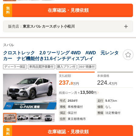
無
在庫確認・見積依頼
料
販売店：
東京スバル カースポット小松川
スバル
クロストレック 2.0 ツーリング 4WD AWD 元レンタ
カー ナビ機能付き11.6インチディスプレイ
ディーラー保証
車両品質評価書付
購入プラン付
360°画像付
支払総額
本体価格
237.
224.
9
4
万円
万円
13,500
残価ローン
月々
円
年式
2024
年
走行
5.0
万km
車検
車検整備付
修復
なし
保証
保証付
整備
法定整備付
住所
東京都青梅市
無
在庫確認・見積依頼
料