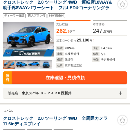
クロストレック 2.0 ツーリング 4WD 運転席10WAY&
助手席8WAYパワーシート フルLED&コーナリングラン
プ/ADB/SRH 11.6インチCID&インフォテイメントシス
ディーラー保証
購入プラン付
360°画像付
テム デジタルマルチビューモニター 全周囲カメラ
ETC
支払総額
本体価格
262.
247.
9
5
万円
万円
25,100
通常ローン
月々
円
年式
2024
年
走行
3.4
万km
車検
車検整備付
修復
なし
保証
保証付
整備
法定整備付
住所
東京都足立区
無
在庫確認・見積依頼
料
販売店：
東京スバル Ｇ－ＰＡＲＫ西新井
スバル
クロストレック 2.0 ツーリング 4WD 全周囲カメラ
11.6inディスプレイ