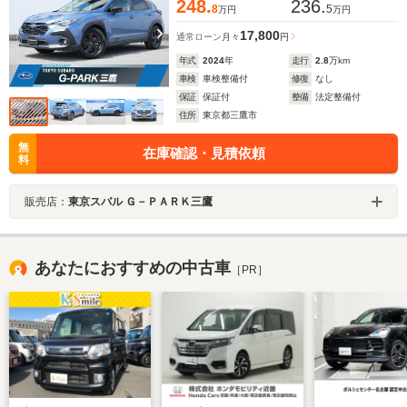
248.
236.
8
5
万円
万円
17,800
通常ローン
月々
円
年式
2024
年
走行
2.8
万km
車検
車検整備付
修復
なし
保証
保証付
整備
法定整備付
住所
東京都三鷹市
無
在庫確認・見積依頼
料
販売店：
東京スバル Ｇ－ＰＡＲＫ三鷹
あなたにおすすめの中古車
［PR］