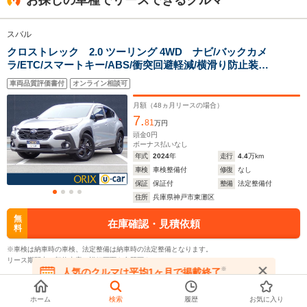
お探しの車種でリースできるクルマ
1.55m～1.57m
1.55m～1.58m
1.45m
スバル
クロストレック 2.0 ツーリング 4WD ナビ/バックカメ
全幅
全幅
全
サイズ
ラ/ETC/スマートキー/ABS/衝突回避軽減/横滑り防止装
1.82m
1.8m
1.
全長
全長
(全長x全幅x全高)
置/PS/PW
4.74m～4.77m
4.47m～4.49m
4.
車両品質評価書付
オンライン相談可
月額（
48
ヵ月リースの場合）
7.
81
万円
ホイールベース
ホイールベース
ホイー
頭金
0
円
-m
-m
ボーナス払いなし
年式
2024
年
走行
4.4
万km
車検
車検整備付
修復
なし
13.6～19.0km/L
13.3～15.0km/L
13.6～16.
保証
保証付
整備
法定整備付
└市街地:10.0～
└市街地:9.6～
└市街地:9
住所
兵庫県神戸市東灘区
15.8km/L
11.5km/L
13.4km/L
WLTCモード
└郊外:14.5～
└郊外:13.9～
└郊外:14.
無
在庫確認・見積依頼
燃費
料
20.6km/L
15.5km/L
17.0km/L
└高速道路:15.3～
└高速道路:15.4～
└高速道路:
※車検は納車時の車検、法定整備は納車時の法定整備となります。
19.7km/L
16.8km/L
18.2km/L
リース期間中の契約内容は詳細画面を参照下さい。
※
人気のクルマは平均1ヶ月で掲載終了
在庫が無くなる前にお問い合わせください
排気量
1795～2498cc
1599～1995cc
1995cc
スバル
ホーム
検索
履歴
お気に入り