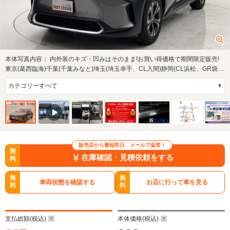
本体写真内容：
内外装のキズ・凹みはそのまま!お買い得価格で期間限定販売!
東京(葛西臨海)千葉(千葉みなと)埼玉(埼玉幸手、CL入間)静岡(CL浜松、GR袋
井)愛知(東海…
販売店から最短即日、メールで返答！
無
在庫確認・見積依頼をする
料
無
無
車両状態を確認する
お店に行って車を見る
料
料
支払総額(税込)
本体価格(税込)