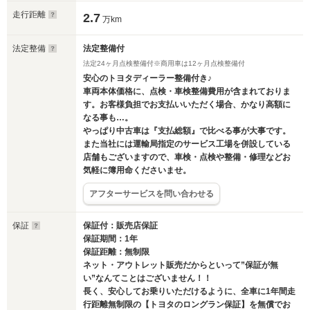
走行距離
2.7
万km
法定整備
法定整備付
法定24ヶ月点検整備付※商用車は12ヶ月点検整備付
安心のトヨタディーラー整備付き♪
車両本体価格に、点検・車検整備費用が含まれておりま
す。お客様負担でお支払いいただく場合、かなり高額に
なる事も…。
やっぱり中古車は『支払総額』で比べる事が大事です。
また当社には運輸局指定のサービス工場を併設している
店舗もございますので、車検・点検や整備・修理などお
気軽に簿用命くださいませ。
アフターサービスを問い合わせる
保証
保証付：販売店保証
保証期間：1年
保証距離：無制限
ネット・アウトレット販売だからといって”保証が無
い”なんてことはございません！！
長く、安心してお乗りいただけるように、全車に1年間走
行距離無制限の【トヨタのロングラン保証】を無償でお