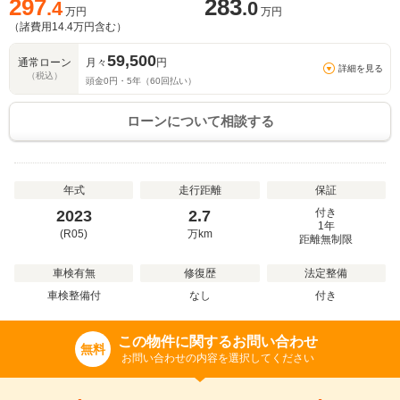
297
283
.4
.0
万円
万円
（諸費用
14.4
万円含む）
59,500
通常ローン
月々
円
詳細を見る
（税込）
頭金
0
円・
5
年（
60
回払い）
ローンについて相談する
年式
走行距離
保証
付き
2023
2.7
1年
(R05)
万
km
距離無制限
車検有無
修復歴
法定整備
車検整備付
なし
付き
この物件に関するお問い合わせ
無料
お問い合わせの内容を選択してください