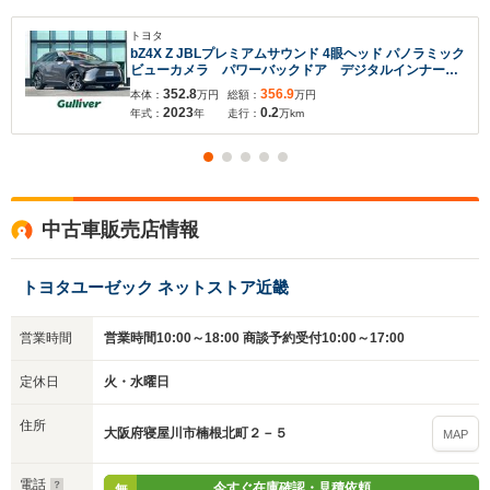
トヨタ
bZ4X Z JBLプレミアムサウンド 4眼ヘッド パノラミック
ビューカメラ パワーバックドア デジタルインナーミ
ラー 革シート シート トヨタセーフティセンス
352.8
356.9
本体：
万円
総額：
万円
BSM アドバンストパーク エアシート
2023
0.2
年式：
年
走行：
万km
中古車販売店情報
トヨタユーゼック ネットストア近畿
営業時間
営業時間10:00～18:00 商談予約受付10:00～17:00
定休日
火・水曜日
住所
大阪府寝屋川市楠根北町２－５
MAP
電話
今すぐ在庫確認・見積依頼