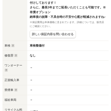
付けしております！
さらに、最長3年までご延長いただくことも可能です。※
有償オプション
納車後の故障・不具合時の不安や心配が軽減されますね♪
※保証費用は本体価格に含まれています。詳細については、販売店
にご確認ください。
詳しい保証内容を問い合わせる
車検
車検整備付
修復歴
なし
ワンオーナー
－
正規輸入車
－
禁煙車
－
福祉車両
－
リサイクル料