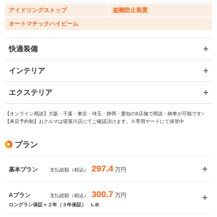
アイドリングストップ
盗難防止装置
オートマチックハイビーム
快適装備
インテリア
エクステリア
【オンライン商談】大阪・千葉・東京・埼玉・静岡・愛知の8店舗で商談・納車が可能です♪
【来店予約制】おクルマは寝屋川店にてご確認頂けます。※専用ヤードにて保管中
プラン
297.4
万円
基本プラン
支払総額（税込）
300.7
万円
Aプラン
支払総額（税込）
ロングラン保証＋２年（３年保証） L-B