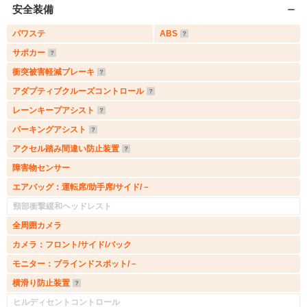
安全装備
パワステ
ABS
サポカー
衝突被害軽減ブレーキ
アダプティブクルーズコントロール
レーンキープアシスト
パーキングアシスト
アクセル踏み間違い防止装置
障害物センサー
エアバッグ：運転席/助手席/サイド/－
頸部衝撃緩和ヘッドレスト
全周囲カメラ
カメラ：フロント/サイド/バック
モニター：ブラインドスポット/－
横滑り防止装置
ヒルディセントコントロール