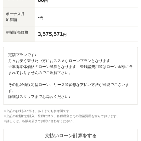
60
回
ボーナス月
-
円
加算額
割賦販売価格
3,575,571
円
定額プランです♪
月々お安く乗りたい方におススメなローンプランとなります。
※車両本体価格のローン試算となります。登録諸費用等はローン金額に含
まれておりませんのでご理解下さい。
その他残価設定型ローン、リース等多彩な支払い方法が可能でございま
す。
詳細はスタッフまでお尋ねください♪
※上記のお支払い例は、あくまでも参考例です。
※上記の金額には購入・登録に伴う、各種税金とその他諸費用を含んでおります。
※詳しくは、各販売店までお問い合わせください。
入力途中の情報を保存しますか？
支払いローン計算をする