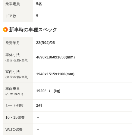
乗車定員
5名
ドア数
5
新車時の車種スペック
発売年月
22(R04)/05
車体寸法
4690x1860x1650(mm)
(全長x全幅x全高)
室内寸法
1940x1515x1160(mm)
(全長x全幅x全高)
車両重量
1920/－/－(kg)
(AT/MT/CVT)
シート列数
2列
10・15燃費
－
WLTC燃費
－