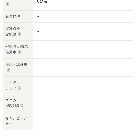
リ済込
新車物件
－
定期点検
－
記録簿
登録
済未
(届出)
－
使用車
展示・試乗車
－
レンタカー
－
アップ
エコカー
－
減税対象車
キャンピング
－
カー