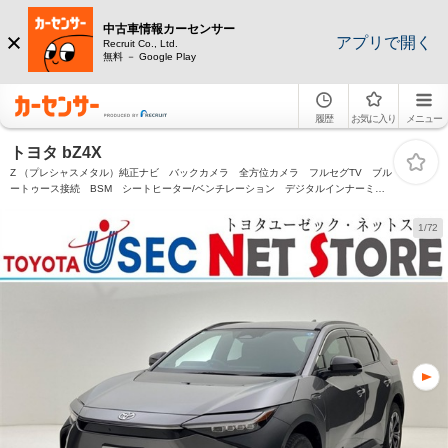
中古車情報カーセンサー
アプリで開く
Recruit Co., Ltd.
無料 － Google Play
履歴
お気に入り
メニュー
トヨタ bZ4X
Z （プレシャスメタル）純正ナビ バックカメラ 全方位カメラ フルセグTV ブル
ートゥース接続 BSM シートヒーター/ベンチレーション デジタルインナーミラ
ー ルーフレール ナノイーXエアコン スマートキー JBLサウンド ETC2.0
1/72