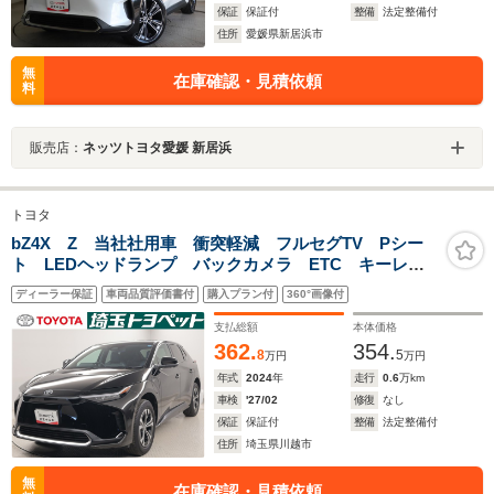
保証
保証付
整備
法定整備付
住所
愛媛県新居浜市
無
在庫確認・見積依頼
料
販売店：
ネッツトヨタ愛媛 新居浜
トヨタ
bZ4X Z 当社社用車 衝突軽減 フルセグTV Pシー
ト LEDヘッドランプ バックカメラ ETC キーレ
ス オートクルーズコントロール スマートキー ナビ
ディーラー保証
車両品質評価書付
購入プラン付
360°画像付
&TV 試乗車 メモリーナビ 記録簿
支払総額
本体価格
362.
354.
8
5
万円
万円
年式
2024
年
走行
0.6
万km
車検
'27/02
修復
なし
保証
保証付
整備
法定整備付
住所
埼玉県川越市
無
在庫確認・見積依頼