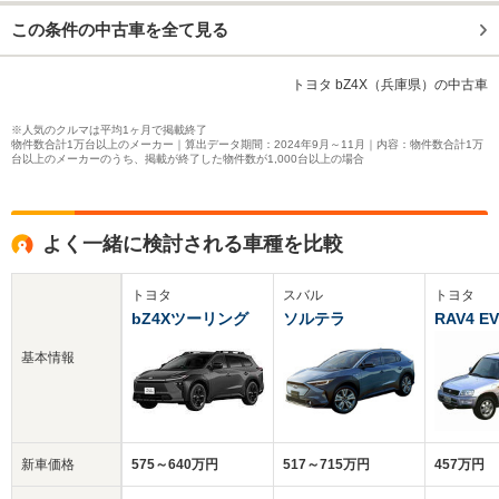
この条件の中古車を全て見る
トヨタ bZ4X（兵庫県）の中古車
※人気のクルマは平均1ヶ月で掲載終了
物件数合計1万台以上のメーカー｜算出データ期間：2024年9月～11月｜内容：物件数合計1万
台以上のメーカーのうち、掲載が終了した物件数が1,000台以上の場合
よく一緒に検討される車種を比較
トヨタ
スバル
トヨタ
bZ4Xツーリング
ソルテラ
RAV4 EV
基本情報
新車価格
575～640万円
517～715万円
457万円