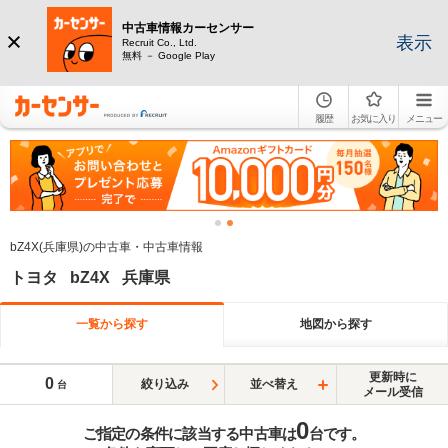
中古車情報カーセンサー
表示
Recruit Co., Ltd.
無料 － Google Play
履歴
お気に入り
メニュー
bZ4X(兵庫県)の中古車・中古車情報
トヨタ bZ4X 兵庫県
一覧から探す
地図から探す
更新時に
0
絞り込み
並べ替え
台
メール受信
0
ご指定の条件に該当する中古車は
台です。