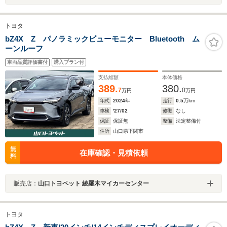
トヨタ
bZ4X Z パノラミックビューモニター Bluetooth ム
ーンルーフ
車両品質評価書付
購入プラン付
支払総額
本体価格
389.
380.
7
0
万円
万円
年式
2024
年
走行
0.5
万km
車検
'27/02
修復
なし
保証
保証無
整備
法定整備付
住所
山口県下関市
無
在庫確認・見積依頼
料
販売店：
山口トヨペット 綾羅木マイカーセンター
トヨタ