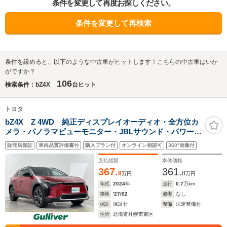
条件を変更して再度お探しください。
条件を変更して再検索
条件を緩めると、以下のような中古車がヒットします！こちらの中古車はいか
がですか？
106
検索条件：bZ4X
台ヒット
トヨタ
bZ4X Z 4WD 純正ディスプレイオーディオ・全方位カ
メラ・パノラマビューモニター・JBLサウンド・パワーバ
ックドア・パワーシート(D+N)・シートヒーター(全席)・
販売店保証
車両品質評価書付
購入プラン付
オンライン相談可
360°画像付
シートベンチレーション(D+N)・ステアリングヒーター
支払総額
本体価格
367.
361.
9
8
万円
万円
年式
2024
年
走行
0.7
万km
車検
'27/02
修復
なし
保証
保証付
整備
法定整備付
住所
北海道札幌市東区