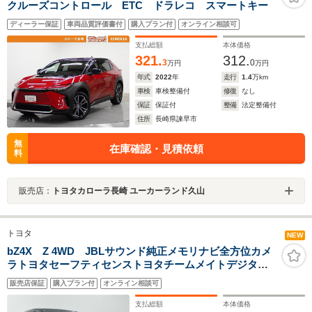
クルーズコントロール ETC ドラレコ スマートキー
ディーラー保証
車両品質評価書付
購入プラン付
オンライン相談可
支払総額
本体価格
321.
312.
3
0
万円
万円
年式
2022
年
走行
1.4
万km
車検
車検整備付
修復
なし
保証
保証付
整備
法定整備付
住所
長崎県諫早市
無
在庫確認・見積依頼
料
販売店：
トヨタカローラ長崎 ユーカーランド久山
トヨタ
NEW
bZ4X Z 4WD JBLサウンド純正メモリナビ全方位カメ
ラトヨタセーフティセンストヨタチームメイトデジタル
インナーミラー前後ドライブレコーダービルトイン
販売店保証
購入プラン付
オンライン相談可
ETC2.0パワーバックドア黒革シートステアリングヒータ
ー
支払総額
本体価格