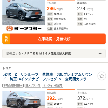
支払総額
本体価格
296.
278.
7
2
万円
万円
年式
2023
年
走行
1.7
万km
車検
車検整備無
修復
なし
保証
保証無
整備
法定整備無
住所
栃木県佐野市
無
在庫確認・見積依頼
料
販売店：
Ｇ－ＡＦＴＥＲ ＭＥＧＡ佐野厄除大師店
トヨタ
bZ4X Z サンルーフ 禁煙車 JBLプレミアムサウン
ド 純正14インチナビ フルセグTV 全周囲カメラ 電
動リアゲート 黒革シート シートエアコン デジタル
車両品質評価書付
購入プラン付
オンライン相談可
インナーミラー レーダークルーズコントロール
支払総額
本体価格
392.
372.
7
9
万円
万円
年式
2025
年
走行
0.8
万km