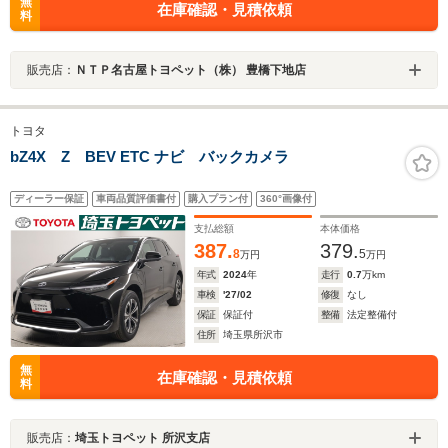
無
在庫確認・見積依頼
料
販売店：
ＮＴＰ名古屋トヨペット（株） 豊橋下地店
トヨタ
bZ4X Z BEV ETC ナビ バックカメラ
ディーラー保証
車両品質評価書付
購入プラン付
360°画像付
支払総額
本体価格
387.
379.
8
5
万円
万円
年式
2024
年
走行
0.7
万km
車検
'27/02
修復
なし
保証
保証付
整備
法定整備付
住所
埼玉県所沢市
無
在庫確認・見積依頼
料
販売店：
埼玉トヨペット 所沢支店