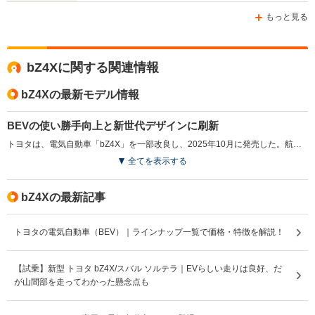
もっと見る
WLTCモード
bZ4Xに関する関連情報
-
-
-
燃費
bZ4Xの最新モデル情報
BEVの使い勝手向上と新世代デザインに刷新
排気量
-
-
-
トヨタは、電気自動車「bZ4X」を一部改良し、2025年10月に発売した。航続距離は最大746kmに延長され、急速充電時間は最短約28分に短縮。寒冷地での利便性を向上させるバッテリープレコンディショニング機能を搭載した。また、新たにトヨタ純正の「6kW普通充電器」がオプションで設定されている。走行性能では、eAxleを小型化し出力を向上させ、0-100km/h加速を5.1秒を実現した他、車両各部をリファインしている。フロントデザインをトヨタの新世代デザインモチーフであるハンマーヘッドデザインへ刷新。最新のコネクティッドナビ対応の14インチディスプレイオーディオを搭載。新色の外板色も加わり、内装デザインがシンプルで開放感のある形状に変更された。新充電サービス「TEEMO」も同時にスタートし、bZ4Xの購入者には特典が用意されている。（2025.10）
全てを表示する
駆動方式
FF、4WD
FF、4WD
FF
bZ4Xの最新記事
トヨタの電気自動車（BEV）｜ラインナップ一覧で価格・特徴を解説！
【試乗】新型 トヨタ bZ4X/スバル ソルテラ｜EVらしい走りは良好、だ
が山間部を走ってわかった懸念点も