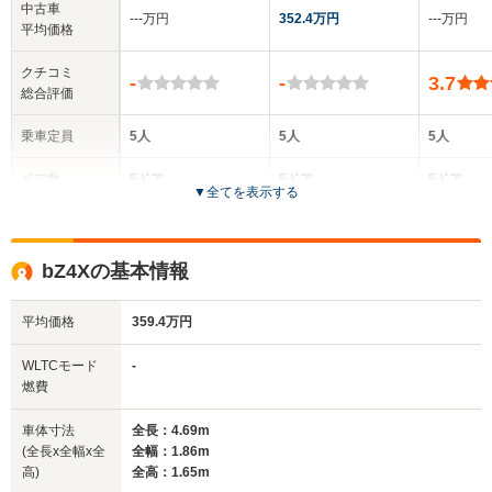
中古車
‐‐‐万円
352.4万円
‐‐‐万円
平均価格
クチコミ
-
-
3.7
総合評価
乗車定員
5人
5人
5人
ドア数
5ドア
5ドア
5ドア
▼
全てを表示する
全高
全高
全
1.68m
1.65m
1.
bZ4Xの基本情報
平均価格
359.4万円
全幅
全幅
全
サイズ
1.86m
1.86m
1
全長
全長
WLTCモード
-
(全長x全幅x全高)
4.83m
4.69m
3.
燃費
車体寸法
全長：4.69m
(全長x全幅x全
全幅：1.86m
ホイールベース
ホイールベース
ホイー
高)
全高：1.65m
-m
-m