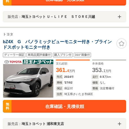
料
販売店：
埼玉トヨペット Ｕ－ＬＩＦＥ ＳＴＯＲＥ川越
トヨタ
bZ4X G パノラミックビューモニター付き・ブライン
ドスポットモニター付き
ディーラー保証
車両品質評価書付
購入プラン付
360°画像付
支払総額
本体価格
361.
353.
4
1
万円
万円
年式
2024
年
走行
0.5
万km
車検
'27/02
修復
なし
保証
保証付
整備
法定整備付
住所
埼玉県さいたま市緑区
無
在庫確認・見積依頼
料
販売店：
埼玉トヨペット 浦和東支店