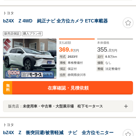
トヨタ
bZ4X Z 4WD 純正ナビ 全方位カメラ ETC車載器
販売店保証
購入プラン付
支払総額
本体価格
369.
355.
9
0
万円
万円
年式
2023
年
走行
0.5
万km
車検
車検整備付
修復
なし
保証
保証付
整備
法定整備付
住所
静岡県掛川市
無
在庫確認・見積依頼
料
販売店：
未使用車・中古車・大型展示場 松下モータース
トヨタ
bZ4X Z 衝突回避/被害軽減 ナビ 全方位モニター