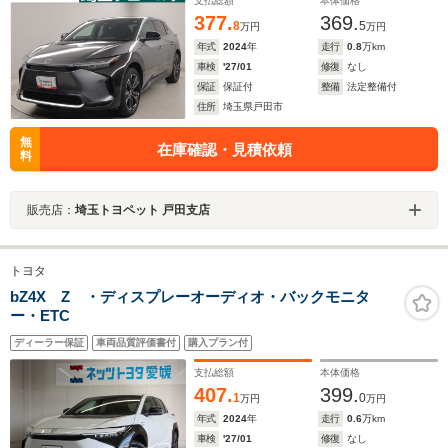
支払総額
本体価格
377.
369.
8
5
万円
万円
年式
2024
年
走行
0.8
万km
車検
'27/01
修復
なし
保証
保証付
整備
法定整備付
住所
埼玉県戸田市
無
在庫確認・見積依頼
料
販売店：
埼玉トヨペット 戸田支店
トヨタ
bZ4X Z ・ディスプレーオーディオ・バックモニタ
ー・ETC
ディーラー保証
車両品質評価書付
購入プラン付
支払総額
本体価格
407.
399.
1
0
万円
万円
年式
2024
年
走行
0.6
万km
車検
'27/01
修復
なし