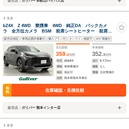
販売店：
ガリバー 和歌山バイパス店
トヨタ
bZ4X Z 4WD 禁煙車 4WD 純正DA バックカメ
ラ 全方位カメラ BSM 前席シートヒーター 前席シ
ートベンチレーション JBLサウンド アダプディブクル
販売店保証
車両品質評価書付
購入プラン付
オンライン相談可
360°画像付
ーズコントロール ダウンヒルアシストコントロール
支払総額
本体価格
359.
352.
8
8
万円
万円
年式
2024
年
走行
0.7
万km
車検
車検整備付
修復
なし
保証
保証付
整備
法定整備付
住所
熊本県熊本市東区
無
在庫確認・見積依頼
料
販売店：
ガリバー 熊本インター店
トヨタ