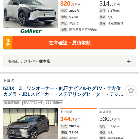
320.
314.
8
5
万円
万円
年式
2023
年
走行
3.4
万km
車検
'27/08
修復
なし
保証
保証付
整備
法定整備付
住所
熊本県熊本市中央区
無
在庫確認・見積依頼
料
販売店：
ガリバー 熊本店
トヨタ
bZ4X Z ワンオーナー・純正ナビフルセグTV・全方位
カメラ・JBLスピーカー・ステアリングヒーター・デジタ
ルミラー・アドバンスドパーク・レーダークルーズコン
販売店保証
購入プラン付
360°画像付
トロール・前席シートベンチレーション・電動バックド
ア
支払総額
本体価格
344.
330.
7
8
万円
万円
年式
2024
年
走行
0.7
万km
車検
'27/06
修復
なし
保証
保証付
整備
法定整備付