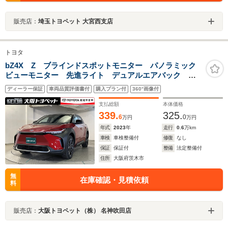
販売店：
埼玉トヨペット 大宮西支店
トヨタ
bZ4X Z ブラインドスポットモニター パノラミック
ビューモニター 先進ライト デュアルエアバック フ
ルセグTV メディアプレイヤー接続 AC100V パワー
ディーラー保証
車両品質評価書付
購入プラン付
360°画像付
シート LEDヘッドライト ETC バックモニター ペダ
ル踏み間違い
支払総額
本体価格
339.
325.
6
0
万円
万円
年式
2023
年
走行
0.6
万km
車検
車検整備付
修復
なし
保証
保証付
整備
法定整備付
住所
大阪府茨木市
無
在庫確認・見積依頼
料
販売店：
大阪トヨペット（株） 名神吹田店