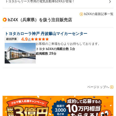
トヨタからリース専用の電気自動車bZ4Xが登場！
bZ4Xの最新記事一覧
bZ4X（兵庫県）を扱う注目販売店
トヨタカローラ神戸 丹波篠山マイカーセンター
4.9
総合評価
点
お客様のご来場を心よりお待ちしております。
1
トヨタ bZ4Xの
掲載台数
台
29
総掲載数
台
ページトップへ