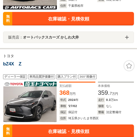
住所
千葉県柏市
無
在庫確認・見積依頼
料
販売店：
オートバックスカーズ かしわ大井
トヨタ
bZ4X Z
ディーラー保証
車両品質評価書付
購入プラン付
360°画像付
支払総額
本体価格
368
359.
7
万円
万円
年式
2024
年
走行
0.3
万km
車検
'27/02
修復
なし
保証
保証付
整備
法定整備付
住所
埼玉県さいたま市西区
無
在庫確認・見積依頼
料