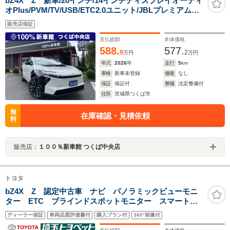
bZ4X Z 新車/20インチ/14インチディスプレイオーディ
オPlus/PVM/TV/USB/ETC2.0ユニット/JBLプレミアムサ
ウンドシステム/デジタルインナーミラー/前席ベンチレー
販売店保証
ション/後席ヒーター/バイザー/トノカバー/ドラレコ前後
支払総額
本体価格
588.
577.
9
2
万円
万円
年式
2026
年
走行
5
km
車検
新車未登録
修復
なし
保証
保証付
整備
法定整備付
住所
茨城県つくば市
無
在庫確認・見積依頼
料
販売店：
１００％新車館 つくば中央店
トヨタ
bZ4X Z 認定中古車 ナビ パノラミックビューモニ
ター ETC ブラインドスポットモニター スマートキ
ー2個
ディーラー保証
車両品質評価書付
購入プラン付
360°画像付