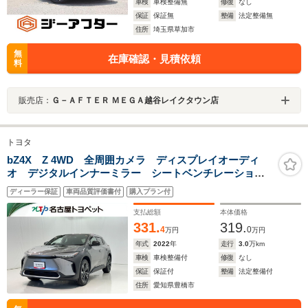
車検
車検整備無
修復
なし
保証
保証無
整備
法定整備無
住所
埼玉県草加市
無
在庫確認・見積依頼
料
販売店：
Ｇ－ＡＦＴＥＲ ＭＥＧＡ越谷レイクタウン店
トヨタ
bZ4X Z 4WD 全周囲カメラ ディスプレイオーディ
オ デジタルインナーミラー シートベンチレーショ
ン ドラレコ 1500W給電
ディーラー保証
車両品質評価書付
購入プラン付
支払総額
本体価格
331.
319.
4
0
万円
万円
年式
2022
年
走行
3.0
万km
車検
車検整備付
修復
なし
保証
保証付
整備
法定整備付
住所
愛知県豊橋市