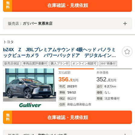
無
在庫確認・見積依頼
料
販売店：
ガリバー 東雁来店
トヨタ
bZ4X Z JBLプレミアムサウンド 4眼ヘッド パノラミ
ックビューカメラ パワーバックドア デジタルインナ
ーミラー 革シート シート トヨタセーフティセン
販売店保証
車両品質評価書付
購入プラン付
オンライン相談可
360°画像付
ス BSM アドバンストパーク エアシート
支払総額
本体価格
356.
352.
9
8
万円
万円
年式
2023
年
走行
0.2
万km
車検
'26/12
修復
なし
保証
保証付
整備
法定整備付
住所
和歌山県和歌山市
無
在庫確認・見積依頼
料