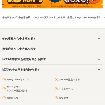
中古車トップ
中古車検索：メーカー一覧
トヨタの中古車
全国のトヨタ
bZ4Xの中古車
bZ
他の車種から中古車を探す
都道府県から中古車を探す
bZ4Xの中古車を都道府県から探す
bZ4Xの中古車を地域から探す
カーセンサートップへ
メーカー認定中古車
カーセンサー
中古車リース
アフター保証対象車
お気に入り
閲覧履歴