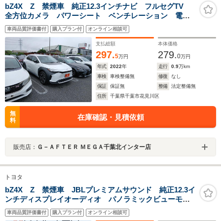
bZ4X Z 禁煙車 純正12.3インチナビ フルセグTV
全方位カメラ パワーシート ベンチレーション 電動
リアゲート 純正18インチアルミホイール スマートキ
車両品質評価書付
購入プラン付
オンライン相談可
ー キーレスエントリー ステアリングリモコン
支払総額
本体価格
297.
279.
5
0
万円
万円
年式
2022
年
走行
0.9
万km
車検
車検整備無
修復
なし
保証
保証無
整備
法定整備無
住所
千葉県千葉市花見川区
無
在庫確認・見積依頼
料
販売店：
Ｇ－ＡＦＴＥＲ ＭＥＧＡ千葉北インター店
トヨタ
bZ4X Z 禁煙車 JBLプレミアムサウンド 純正12.3イ
ンチディスプレイオーディオ パノラミックビューモニ
ター ブラインドスポットモニター ベンチレーショ
車両品質評価書付
購入プラン付
オンライン相談可
ン シートヒーター トヨタセーフティーセンス