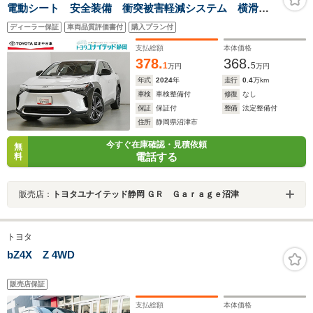
電動シート 安全装備 衝突被害軽減システム 横滑り
防止機能 ABS エアバッグ オートクルーズコントロ
ディーラー保証
車両品質評価書付
購入プラン付
ール 盗難防止装置 バックカメラ ETC ドラレコ
支払総額
本体価格
378.
368.
1
5
万円
万円
年式
2024
年
走行
0.4
万km
車検
車検整備付
修復
なし
保証
保証付
整備
法定整備付
住所
静岡県沼津市
今すぐ在庫確認・見積依頼
無
電話する
料
販売店：
トヨタユナイテッド静岡 ＧＲ Ｇａｒａｇｅ沼津
トヨタ
bZ4X Z 4WD
販売店保証
支払総額
本体価格