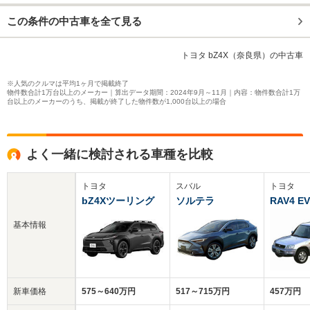
この条件の中古車を全て見る
トヨタ bZ4X（奈良県）の中古車
※人気のクルマは平均1ヶ月で掲載終了
物件数合計1万台以上のメーカー｜算出データ期間：2024年9月～11月｜内容：物件数合計1万
台以上のメーカーのうち、掲載が終了した物件数が1,000台以上の場合
よく一緒に検討される車種を比較
トヨタ
スバル
トヨタ
bZ4Xツーリング
ソルテラ
RAV4 EV
基本情報
新車価格
575～640万円
517～715万円
457万円