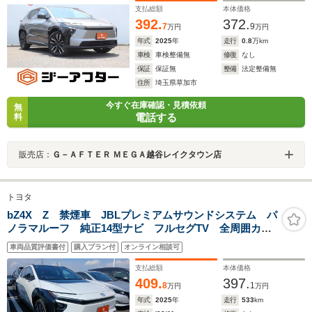
支払総額
本体価格
392.
372.
7
9
万円
万円
年式
2025
年
走行
0.8
万km
車検
車検整備無
修復
なし
保証
保証無
整備
法定整備無
住所
埼玉県草加市
今すぐ在庫確認・見積依頼
無
電話する
料
販売店：
Ｇ－ＡＦＴＥＲ ＭＥＧＡ越谷レイクタウン店
トヨタ
bZ4X Z 禁煙車 JBLプレミアムサウンドシステム パ
ノラマルーフ 純正14型ナビ フルセグTV 全周囲カメ
ラ レーダークルーズコントロール 黒革シート パワ
車両品質評価書付
購入プラン付
オンライン相談可
ーシート シートヒーター 電動リアゲート
支払総額
本体価格
409.
397.
8
1
万円
万円
年式
2025
年
走行
533
km