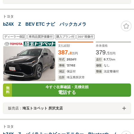
トヨタ
bZ4X Z BEV ETC ナビ バックカメラ
ディーラー保証
車両品質評価書付
購入プラン付
360°画像付
支払総額
本体価格
387.
379.
8
5
万円
万円
年式
2024
年
走行
0.7
万km
車検
'27/02
修復
なし
保証
保証付
整備
法定整備付
住所
埼玉県所沢市
今すぐ在庫確認・見積依頼
無
電話する
料
販売店：
埼玉トヨペット 所沢支店
トヨタ