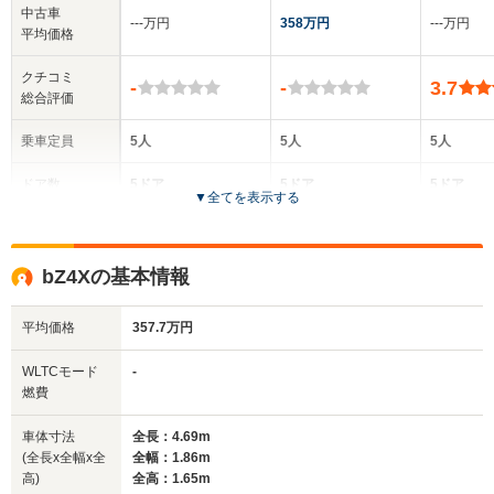
中古車
‐‐‐万円
358万円
‐‐‐万円
平均価格
クチコミ
-
-
3.7
総合評価
乗車定員
5人
5人
5人
ドア数
5ドア
5ドア
5ドア
▼
全てを表示する
全高
全高
全
1.68m
1.65m
1.
bZ4Xの基本情報
平均価格
357.7万円
全幅
全幅
全
サイズ
1.86m
1.86m
1
全長
全長
WLTCモード
-
(全長x全幅x全高)
4.83m
4.69m
3.
燃費
車体寸法
全長：4.69m
(全長x全幅x全
全幅：1.86m
ホイールベース
ホイールベース
ホイー
高)
全高：1.65m
-m
-m