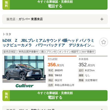
今すぐ在庫確認・見積依頼
無
電話する
料
販売店：
ガリバー 東雁来店
トヨタ
bZ4X Z JBLプレミアムサウンド 4眼ヘッド パノラミ
ックビューカメラ パワーバックドア デジタルインナ
ーミラー 革シート シート トヨタセーフティセン
販売店保証
車両品質評価書付
購入プラン付
オンライン相談可
360°画像付
ス BSM アドバンストパーク エアシート
支払総額
本体価格
356.
352.
9
8
万円
万円
年式
2023
年
走行
0.2
万km
車検
'26/12
修復
なし
保証
保証付
整備
法定整備付
住所
和歌山県和歌山市
今すぐ在庫確認・見積依頼
無
電話する
料