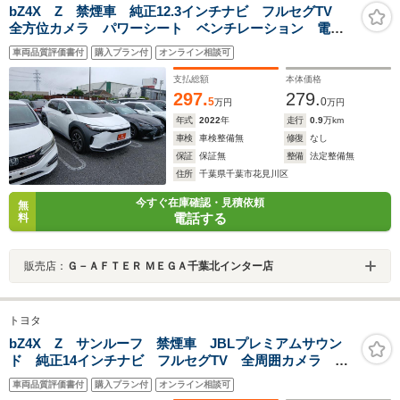
bZ4X Z 禁煙車 純正12.3インチナビ フルセグTV
全方位カメラ パワーシート ベンチレーション 電動
リアゲート 純正18インチアルミホイール スマートキ
車両品質評価書付
購入プラン付
オンライン相談可
ー キーレスエントリー ステアリングリモコン
支払総額
本体価格
297.
279.
5
0
万円
万円
年式
2022
年
走行
0.9
万km
車検
車検整備無
修復
なし
保証
保証無
整備
法定整備無
住所
千葉県千葉市花見川区
今すぐ在庫確認・見積依頼
無
電話する
料
販売店：
Ｇ－ＡＦＴＥＲ ＭＥＧＡ千葉北インター店
トヨタ
bZ4X Z サンルーフ 禁煙車 JBLプレミアムサウン
ド 純正14インチナビ フルセグTV 全周囲カメラ 電
動リアゲート 黒革シート シートエアコン デジタル
車両品質評価書付
購入プラン付
オンライン相談可
インナーミラー レーダークルーズコントロール