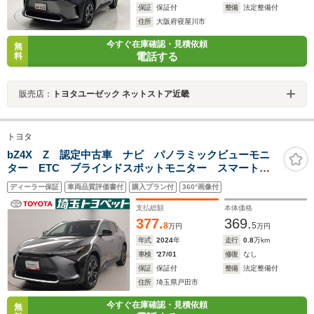
保証
保証付
整備
法定整備付
住所
大阪府寝屋川市
今すぐ在庫確認・見積依頼
無
電話する
料
販売店：
トヨタユーゼック ネットストア近畿
トヨタ
bZ4X Z 認定中古車 ナビ パノラミックビューモニ
ター ETC ブラインドスポットモニター スマートキ
ー2個
ディーラー保証
車両品質評価書付
購入プラン付
360°画像付
支払総額
本体価格
377.
369.
8
5
万円
万円
年式
2024
年
走行
0.8
万km
車検
'27/01
修復
なし
保証
保証付
整備
法定整備付
住所
埼玉県戸田市
今すぐ在庫確認・見積依頼
無