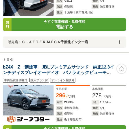
車検
'28/11
修復
なし
保証
保証無
整備
法定整備無
住所
千葉県千葉市花見川区
今すぐ在庫確認・見積依頼
無
電話する
料
販売店：
Ｇ－ＡＦＴＥＲ ＭＥＧＡ千葉北インター店
トヨタ
bZ4X Z 禁煙車 JBLプレミアムサウンド 純正12.3イ
ンチディスプレイオーディオ パノラミックビューモニ
ター ブラインドスポットモニター ベンチレーショ
車両品質評価書付
購入プラン付
オンライン相談可
ン シートヒーター トヨタセーフティーセンス
支払総額
本体価格
296.
278.
7
2
万円
万円
年式
2023
年
走行
1.7
万km
車検
車検整備無
修復
なし
保証
保証無
整備
法定整備無
住所
栃木県佐野市
今すぐ在庫確認・見積依頼