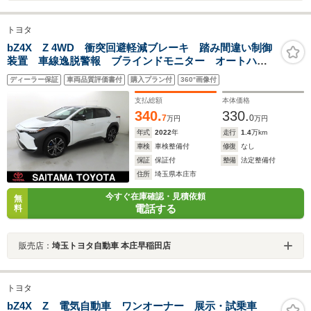
トヨタ
bZ4X Z 4WD 衝突回避軽減ブレーキ 踏み間違い制御
装置 車線逸脱警報 ブラインドモニター オートハイ
ビーム パノラミックビューモニター ディスプレイオ
ディーラー保証
車両品質評価書付
購入プラン付
360°画像付
ーディオ フルセグTV ドライブレコーダー LEDヘッ
ドランプ
支払総額
本体価格
340.
330.
7
0
万円
万円
年式
2022
年
走行
1.4
万km
車検
車検整備付
修復
なし
保証
保証付
整備
法定整備付
住所
埼玉県本庄市
今すぐ在庫確認・見積依頼
無
電話する
料
販売店：
埼玉トヨタ自動車 本庄早稲田店
トヨタ
bZ4X Z 電気自動車 ワンオーナー 展示・試乗車