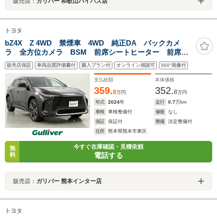
販売店：
ガリバー 和歌山バイパス店
トヨタ
bZ4X Z 4WD 禁煙車 4WD 純正DA バックカメ
ラ 全方位カメラ BSM 前席シートヒーター 前席シ
ートベンチレーション JBLサウンド アダプディブクル
販売店保証
車両品質評価書付
購入プラン付
オンライン相談可
360°画像付
ーズコントロール ダウンヒルアシストコントロール
支払総額
本体価格
359.
352.
8
8
万円
万円
年式
2024
年
走行
0.7
万km
車検
車検整備付
修復
なし
保証
保証付
整備
法定整備付
住所
熊本県熊本市東区
今すぐ在庫確認・見積依頼
無
電話する
料
販売店：
ガリバー 熊本インター店
トヨタ