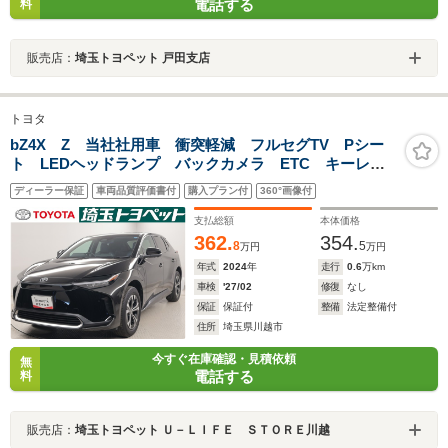
電話する
料
販売店：
埼玉トヨペット 戸田支店
トヨタ
bZ4X Z 当社社用車 衝突軽減 フルセグTV Pシー
ト LEDヘッドランプ バックカメラ ETC キーレ
ス オートクルーズコントロール スマートキー ナビ
ディーラー保証
車両品質評価書付
購入プラン付
360°画像付
&TV 試乗車 メモリーナビ 記録簿
支払総額
本体価格
362.
354.
8
5
万円
万円
年式
2024
年
走行
0.6
万km
車検
'27/02
修復
なし
保証
保証付
整備
法定整備付
住所
埼玉県川越市
今すぐ在庫確認・見積依頼
無
電話する
料
販売店：
埼玉トヨペット Ｕ－ＬＩＦＥ ＳＴＯＲＥ川越