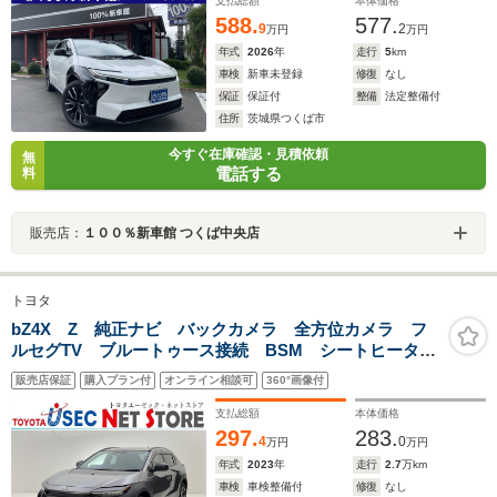
支払総額
本体価格
588.
577.
9
2
万円
万円
年式
2026
年
走行
5
km
車検
新車未登録
修復
なし
保証
保証付
整備
法定整備付
住所
茨城県つくば市
今すぐ在庫確認・見積依頼
無
電話する
料
販売店：
１００％新車館 つくば中央店
トヨタ
bZ4X Z 純正ナビ バックカメラ 全方位カメラ フ
ルセグTV ブルートゥース接続 BSM シートヒーター/
ベンチレーション デジタルインナーミラー ルーフレ
販売店保証
購入プラン付
オンライン相談可
360°画像付
ール ナノイーXエアコン スマートキー JBLサウン
ド ETC2.0
支払総額
本体価格
297.
283.
4
0
万円
万円
年式
2023
年
走行
2.7
万km
車検
車検整備付
修復
なし