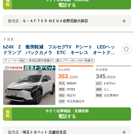
無
電話する
料
販売店：
Ｇ－ＡＦＴＥＲ ＭＥＧＡ佐野厄除大師店
トヨタ
bZ4X Z 衝突軽減 フルセグTV Pシート LEDヘッ
ドランプ バックカメラ ETC キーレス オートクル
ーズコントロール スマートキー ナビ&TV 試乗車
ディーラー保証
車両品質評価書付
購入プラン付
360°画像付
メモリーナビ 記録簿 ミュージックプレイヤー接続可
支払総額
本体価格
353.
345.
3
0
万円
万円
年式
2024
年
走行
1.0
万km
車検
'27/01
修復
なし
保証
保証付
整備
法定整備付
住所
埼玉県越谷市
今すぐ在庫確認・見積依頼
無
電話する
料
販売店：
埼玉トヨペット 北越谷支店