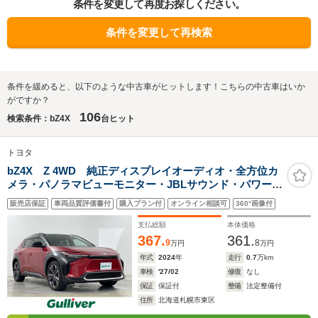
条件を変更して再度お探しください。
条件を変更して再検索
条件を緩めると、以下のような中古車がヒットします！こちらの中古車はいか
がですか？
106
検索条件：bZ4X
台ヒット
トヨタ
bZ4X Z 4WD 純正ディスプレイオーディオ・全方位カ
メラ・パノラマビューモニター・JBLサウンド・パワーバ
ックドア・パワーシート(D+N)・シートヒーター(全席)・
販売店保証
車両品質評価書付
購入プラン付
オンライン相談可
360°画像付
シートベンチレーション(D+N)・ステアリングヒーター
支払総額
本体価格
367.
361.
9
8
万円
万円
年式
2024
年
走行
0.7
万km
車検
'27/02
修復
なし
保証
保証付
整備
法定整備付
住所
北海道札幌市東区