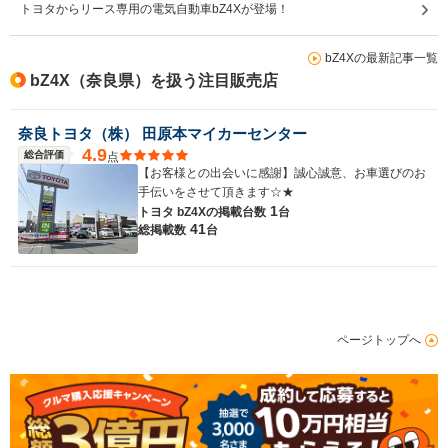
トヨタからリース専用の電気自動車bZ4Xが登場！
bZ4Xの最新記事一覧
bZ4X（奈良県）を扱う注目販売店
奈良トヨタ（株） 田原本マイカーセンター
4.9
総合評価
点
【お客様との出会いに感謝】誠心誠意、お車選びのお
手伝いをさせて頂きます☆★
1
トヨタ bZ4Xの
掲載台数
台
41
総掲載数
台
ページトップへ