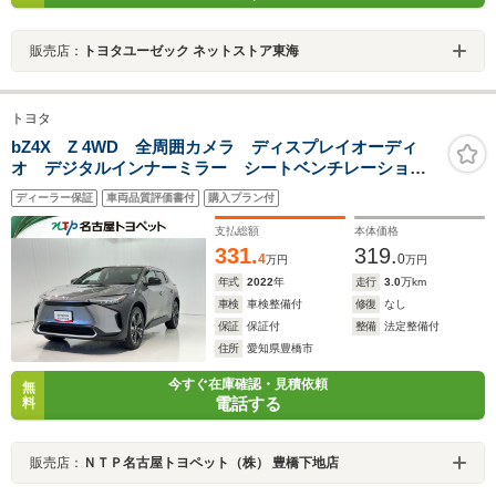
販売店：
トヨタユーゼック ネットストア東海
トヨタ
bZ4X Z 4WD 全周囲カメラ ディスプレイオーディ
オ デジタルインナーミラー シートベンチレーショ
ン ドラレコ 1500W給電
ディーラー保証
車両品質評価書付
購入プラン付
支払総額
本体価格
331.
319.
4
0
万円
万円
年式
2022
年
走行
3.0
万km
車検
車検整備付
修復
なし
保証
保証付
整備
法定整備付
住所
愛知県豊橋市
今すぐ在庫確認・見積依頼
無
電話する
料
販売店：
ＮＴＰ名古屋トヨペット（株） 豊橋下地店