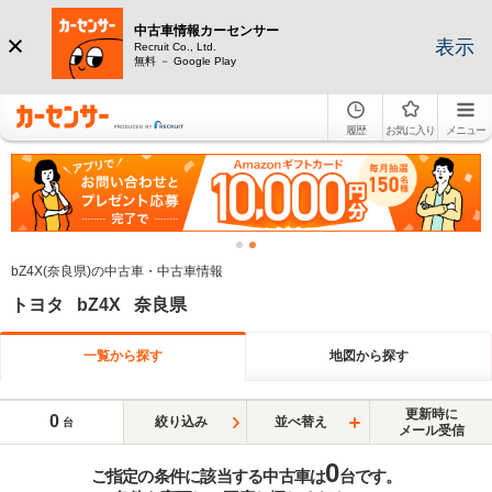
中古車情報カーセンサー
表示
Recruit Co., Ltd.
無料 － Google Play
履歴
お気に入り
メニュー
bZ4X(奈良県)の中古車・中古車情報
トヨタ bZ4X 奈良県
一覧から探す
地図から探す
更新時に
0
絞り込み
並べ替え
台
メール受信
0
ご指定の条件に該当する中古車は
台です。