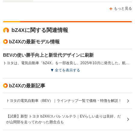
もっと見る
WLTCモード
bZ4Xに関する関連情報
-
-
-
燃費
bZ4Xの最新モデル情報
BEVの使い勝手向上と新世代デザインに刷新
排気量
-
-
-
トヨタは、電気自動車「bZ4X」を一部改良し、2025年10月に発売した。航続距離は最大746kmに延長され、急速充電時間は最短約28分に短縮。寒冷地での利便性を向上させるバッテリープレコンディショニング機能を搭載した。また、新たにトヨタ純正の「6kW普通充電器」がオプションで設定されている。走行性能では、eAxleを小型化し出力を向上させ、0-100km/h加速を5.1秒を実現した他、車両各部をリファインしている。フロントデザインをトヨタの新世代デザインモチーフであるハンマーヘッドデザインへ刷新。最新のコネクティッドナビ対応の14インチディスプレイオーディオを搭載。新色の外板色も加わり、内装デザインがシンプルで開放感のある形状に変更された。新充電サービス「TEEMO」も同時にスタートし、bZ4Xの購入者には特典が用意されている。（2025.10）
全てを表示する
駆動方式
FF、4WD
FF、4WD
FF
bZ4Xの最新記事
トヨタの電気自動車（BEV）｜ラインナップ一覧で価格・特徴を解説！
【試乗】新型 トヨタ bZ4X/スバル ソルテラ｜EVらしい走りは良好、だ
が山間部を走ってわかった懸念点も