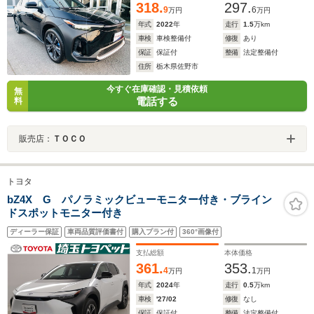
318.
297.
9
6
万円
万円
年式
2022
年
走行
1.5
万km
車検
車検整備付
修復
あり
保証
保証付
整備
法定整備付
住所
栃木県佐野市
今すぐ在庫確認・見積依頼
無
電話する
料
販売店：
ＴＯＣＯ
トヨタ
bZ4X G パノラミックビューモニター付き・ブライン
ドスポットモニター付き
ディーラー保証
車両品質評価書付
購入プラン付
360°画像付
支払総額
本体価格
361.
353.
4
1
万円
万円
年式
2024
年
走行
0.5
万km
車検
'27/02
修復
なし
保証
保証付
整備
法定整備付