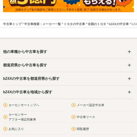
中古車トップ
中古車検索：メーカー一覧
トヨタの中古車
全国のトヨタ
bZ4Xの中古車
bZ
他の車種から中古車を探す
都道府県から中古車を探す
bZ4Xの中古車を都道府県から探す
bZ4Xの中古車を地域から探す
カーセンサートップへ
メーカー認定中古車
カーセンサー
中古車リース
アフター保証対象車
お気に入り
閲覧履歴