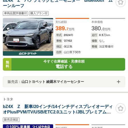
bZ4X Z パノラミックビューモニター Bluetooth ム
ーンルーフ
車両品質評価書付
購入プラン付
支払総額
本体価格
389.
380.
7
0
万円
万円
年式
2024
年
走行
0.5
万km
車検
'27/02
修復
なし
保証
保証無
整備
法定整備付
住所
山口県下関市
今すぐ在庫確認・見積依頼
無
電話する
料
販売店：
山口トヨペット 綾羅木マイカーセンター
トヨタ
bZ4X Z 新車/20インチ/14インチディスプレイオーディ
オPlus/PVM/TV/USB/ETC2.0ユニット/JBLプレミアムサ
ウンドシステム/デジタルインナーミラー/前席ベンチレー
販売店保証
ション/後席ヒーター/バイザー/トノカバー/ドラレコ前後