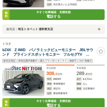
住所
埼玉県さいたま市緑区
今すぐ在庫確認・見積依頼
無
電話する
料
販売店：
埼玉トヨペット 浦和東支店
トヨタ
bZ4X Z 4WD パノラミックビューモニター JBLサウ
ンド ブラインドスポットモニター フルセグTV
Bluetooth接続 パワーバックドア デジタルインナーミ
販売店保証
車両品質評価書付
購入プラン付
オンライン相談可
360°画像付
ラー 1500Wアクセサリーコンセント ETC2.0 ステア
リングヒーター
支払総額
本体価格
306.
289.
5
8
万円
万円
年式
2023
年
走行
4.1
万km
車検
車検整備付
修復
なし
保証
保証付
整備
法定整備付
住所
愛知県東海市
今すぐ在庫確認・見積依頼
無
電話する
料