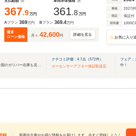
支払総額
車両本体価格
367
361
2027(
車検
.9
.8
万円
万円
保証付
保証
369
369.4
A
プラン
B
プラン
万円
万円
1000C
排気量
通常
42,600
詳細を見る
月々
円
ローン価格
お気に入り
クチコミ評価：
4.7
点（
572
件）
フェア：
無料電話は24時間ご案内！！全国のガリバー在庫も見たい方は一括照会が可能です！
中！
カーセンサーアフター保証取扱店
登録
新着中古車やお得な情報をお届けします。今すぐ登録しよう！