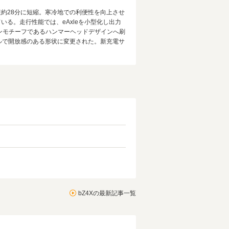
最短約28分に短縮。寒冷地での利便性を向上させ
る。走行性能では、eAxleを小型化し出力
インモチーフであるハンマーヘッドデザインへ刷
ルで開放感のある形状に変更された。新充電サ
bZ4Xの最新記事一覧