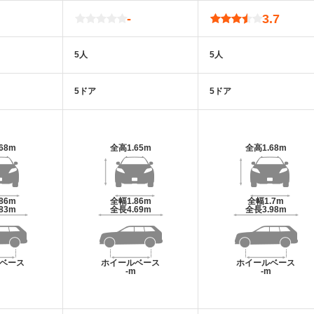
-
3.7
5人
5人
5ドア
5ドア
.68m
全高
1.65m
全高
1.68m
.86m
全幅
1.86m
全幅
1.7m
.83m
全長
4.69m
全長
3.98m
ベース
ホイールベース
ホイールベース
m
-m
-m