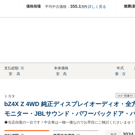
355.1
価格相場
燃費(
平均中古価格：
詳しく見る
万円
支払総額
本体価格
年式
安
高
安
高
新
古
360°
画像付
トヨタ
bZ4X Z 4WD 純正ディスプレイオーディオ
モニター・JBLサウンド・パワーバックドア・パ
ヒーター(全席)・シートベンチレーション(D+N
2024
年式