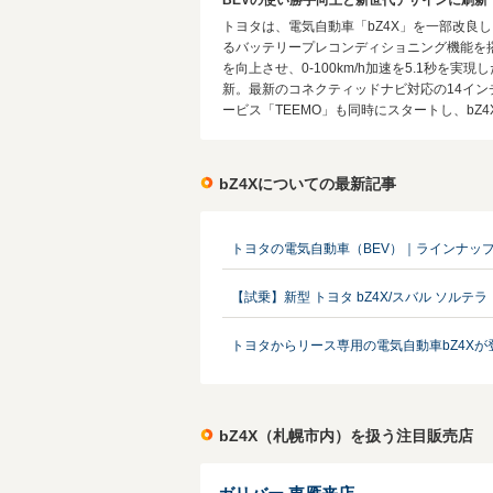
BEVの使い勝手向上と新世代デザインに刷新
トヨタは、電気自動車「bZ4X」を一部改良し
るバッテリープレコンディショニング機能を搭
を向上させ、0-100km/h加速を5.1秒
新。最新のコネクティッドナビ対応の14イ
ービス「TEEMO」も同時にスタートし、bZ4
bZ4Xについての最新記事
トヨタの電気自動車（BEV）｜ラインナッ
【試乗】新型 トヨタ bZ4X/スバル ソル
トヨタからリース専用の電気自動車bZ4Xが
bZ4X（札幌市内）を扱う注目販売店