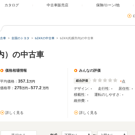
カタログ
中古車販売店
保険/ローン/他
古車
全国のトヨタ
bZ4Xの中古車
bZ4X(札幌市内)の中古車
市内）の中古車
価格相場情報
みんなの評価
-
357.1
総合評価
平均価格：
点
万円
275
577.2
価格帯：
万円～
万円
デザイン:
-
走行性:
-
居住性:
-
積載性:
-
運転のしやすさ:
-
維持費:
-
詳しく見る
詳しく見る