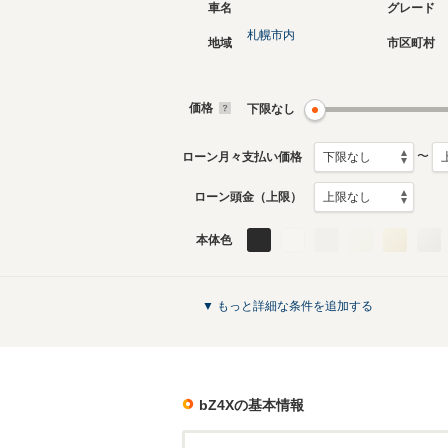
車名
グレード
札幌市内
地域
市区町村
価格
下限なし
〜
ローン月々支払い価格
ローン頭金（上限）
本体色
▼ もっと詳細な条件を追加する
bZ4X
の基本情報