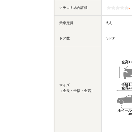
-
クチコミ総合評価
乗車定員
5人
ドア数
5ドア
全高
1
全幅
1
サイズ
全長
4
（全長・全幅・全高）
ホイール
-