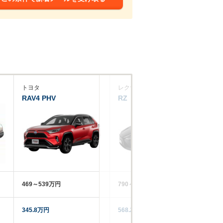
トヨタ
レクサス
レ
RAV4 PHV
RZ
UX
469～539万円
790～1216.5万円
58
345.8万円
568.2万円
26