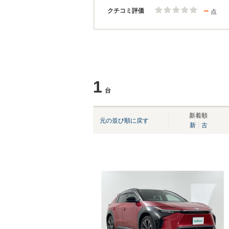
－
クチコミ評価
点
1
台
新着順
元の並び順に戻す
新
古