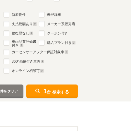
新着物件
未登録車
支払総額あり
メーカー系販売店
修復歴なし
クーポン付き
車両品質評価書
購入プラン付き
付き
カーセンサーアフター保証対象車
360
°画像付き車両
オンライン相談可
1
条件をクリア
台 検索する