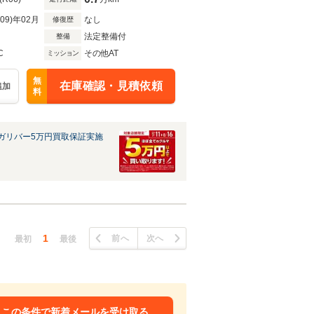
R09)年02月
なし
修復歴
法定整備付
整備
C
その他AT
ミッション
無
在庫確認・見積依頼
追加
料
ガリバー5万円買取保証実施
1
前へ
次へ
最初
最後
この条件で新着メールを受け取る