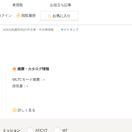
車買取
お役立ち記事
ログイン
閲覧履歴
お気に入り
bZ4X(札幌市内)の中古車・中古車情報
サイトマップ
燃費・カタログ情報
-
WLTCモード燃費：
-
排気量：
詳しく見る
ミッション
AT/CVT
MT