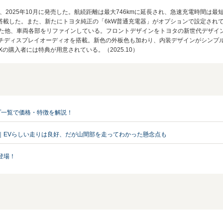
、2025年10月に発売した。航続距離は最大746kmに延長され、急速充電時間は
載した。また、新たにトヨタ純正の「6kW普通充電器」がオプションで設定されてい
を実現した他、車両各部をリファインしている。フロントデザインをトヨタの新世代デザ
ンチディスプレイオーディオを搭載。新色の外板色も加わり、内装デザインがシンプ
Xの購入者には特典が用意されている。（2025.10）
プ一覧で価格・特徴を解説！
テラ｜EVらしい走りは良好、だが山間部を走ってわかった懸念点も
登場！