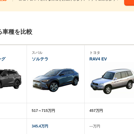
る車種を比較
スバル
トヨタ
ング
ソルテラ
RAV4 EV
517～715万円
457万円
345.4万円
‐‐‐万円