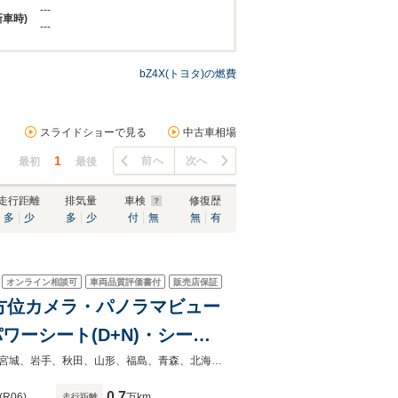
---
新車時)
---
bZ4X(トヨタ)の燃費
スライドショーで見る
中古車相場
1
前へ
次へ
最初
最後
走行距離
排気量
車検
修復歴
多
少
多
少
付
無
無
有
オンライン相談可
車両品質評価書付
販売店保証
・全方位カメラ・パノラマビュー
ワーシート(D+N)・シート
)・ステアリングヒーター
◆当店自慢の一台です！中古車は一物一価なのでお早目にご検討くださいませ！宮城、岩手、秋田、山形、福島、青森、北海道、東京、神奈川、埼玉、千葉で中古車をお探しならガリバーへ！
0.7
(R06)
万km
走行距離