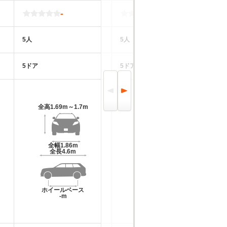
-
-
5人
5人
5
5ドア
5ドア
5
全高
1.69m～1.7m
全高
1.62m～1.64m
全幅
1.86m
全幅
1.9m～1.97m
全長
4.6m
全長
4.81m～4.86m
ホイールベース
ホイールベース
-m
-m