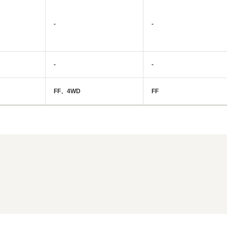
-
-
-
-
FF、4WD
FF