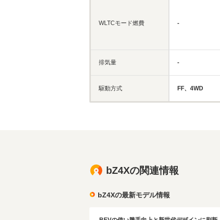
WLTCモード燃費
-
排気量
-
駆動方式
FF、4WD
bZ4Xの関連情報
bZ4Xの最新モデル情報