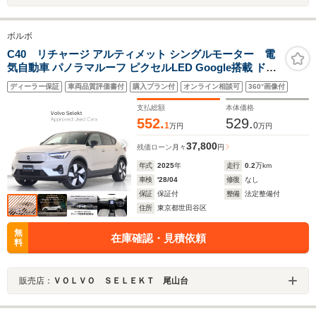
ボルボ
C40 リチャージ アルティメット シングルモーター 電
気自動車 パノラマルーフ ピクセルLED Google搭載 ドラ
レコ サンドデューンメタリック テイラードウールブレン
ディーラー保証
車両品質評価書付
購入プラン付
オンライン相談可
360°画像付
ドシート クリスタルシフトノブ harman/kardonプレミア
ムサウンド 前後シートヒーター 20インチAW
支払総額
本体価格
552.
529.
1
0
万円
万円
37,800
残価ローン
月々
円
年式
2025
年
走行
0.2
万km
車検
'28/04
修復
なし
保証
保証付
整備
法定整備付
住所
東京都世田谷区
無
在庫確認・見積依頼
料
販売店：
ＶＯＬＶＯ ＳＥＬＥＫＴ 尾山台