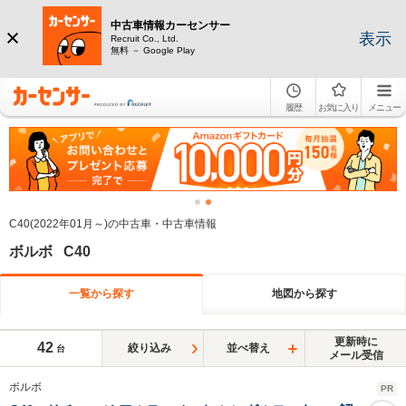
中古車情報カーセンサー
表示
Recruit Co., Ltd.
無料 － Google Play
履歴
お気に入り
メニュー
C40(2022年01月～)の中古車・中古車情報
ボルボ C40
一覧から探す
地図から探す
更新時に
42
絞り込み
並べ替え
台
メール受信
ボルボ
PR