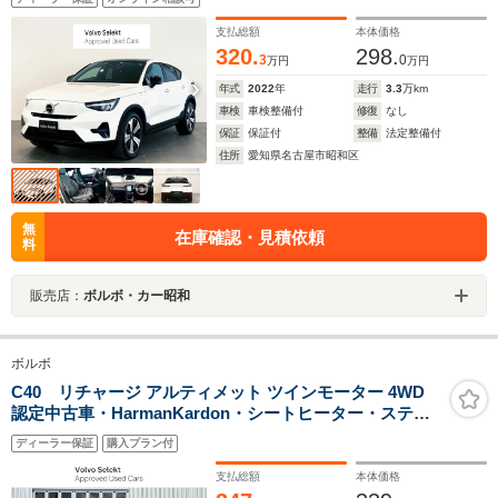
支払総額
本体価格
320.
298.
3
0
万円
万円
年式
2022
年
走行
3.3
万km
車検
車検整備付
修復
なし
保証
保証付
整備
法定整備付
住所
愛知県名古屋市昭和区
無
在庫確認・見積依頼
料
販売店：
ボルボ・カー昭和
ボルボ
C40 リチャージ アルティメット ツインモーター 4WD
認定中古車・HarmanKardon・シートヒーター・ステア
リングホイールヒーター・パワーシート・パノラマガラ
ディーラー保証
購入プラン付
スルーフ・Google搭載・360°カメラ・パワーテールゲー
ト・キーレスエントリー・純正アルミホイール・禁煙車
支払総額
本体価格