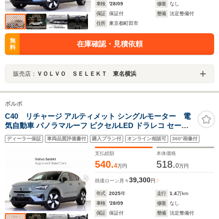
車検
'28/09
修復
なし
保証
保証付
整備
法定整備付
住所
東京都町田市
無
在庫確認・見積依頼
料
販売店：
ＶＯＬＶＯ ＳＥＬＥＫＴ 東名横浜
ボルボ
C40 リチャージ アルティメット シングルモーター 電
気自動車 パノラマルーフ ピクセルLED ドラレコ セージ
グリーンM 前後シートヒーター ステアリングホイールヒ
ディーラー保証
車両品質評価書付
購入プラン付
オンライン相談可
360°画像付
ーター harman/kardonプレミアムサウンド 20インチダイ
ヤモンドカットAW ワイヤレススマホチャージ
支払総額
本体価格
540.
518.
4
0
万円
万円
39,300
残価ローン
月々
円
年式
2025
年
走行
1.4
万km
車検
'28/09
修復
なし
保証
保証付
整備
法定整備付