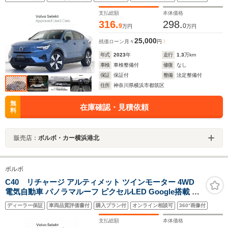
ート 360°カメラ フィヨルドブルーメタリック ワイヤレス
スマホチャージ 19インチAW
支払総額
本体価格
316.
298.
9
0
万円
万円
25,000
残価ローン
月々
円
年式
2023
年
走行
1.3
万km
車検
車検整備付
修復
なし
保証
保証付
整備
法定整備付
住所
神奈川県横浜市都筑区
無
在庫確認・見積依頼
料
販売店：
ボルボ・カー横浜港北
ボルボ
C40 リチャージ アルティメット ツインモーター 4WD
電気自動車 パノラマルーフ ピクセルLED Google搭載 ド
ラレコ サンドデューンメタリック harman/kardonプレミ
ディーラー保証
車両品質評価書付
購入プラン付
オンライン相談可
360°画像付
アムサウンド テイラードウールブレンドシート 前後シー
トヒーター ステアリングヒーター 20インチAW
支払総額
本体価格