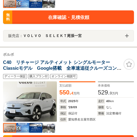
無
在庫確認・見積依頼
料
販売店：
ＶＯＬＶＯ ＳＥＬＥＫＴ尾張一宮
ボルボ
C40 リチャージ アルティメット シングルモーター
Classicモデル Google搭載 全車速追従クルーズコント
ロール パイロットアシスト 360度ビューモニター
ディーラー保証
購入プラン付
オンライン相談可
支払総額
本体価格
550.
529.
4
9
万円
万円
年式
2025
年
走行
40
km
車検
'28/09
修復
なし
保証
保証付
整備
法定整備付
住所
愛知県名古屋市西区