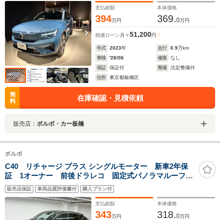
支払総額
本体価格
394
369.
0
万円
万円
51,200
残価ローン
月々
円
年式
2023
年
走行
0.9
万km
車検
'28/06
修復
なし
保証
保証付
整備
法定整備付
住所
東京都板橋区
無
在庫確認・見積依頼
料
販売店：
ボルボ・カー板橋
ボルボ
C40 リチャージ プラス シングルモーター 新車2年保
証 1オーナー 前後ドラレコ 固定式パノラマルーフ
黒ハーフレザー 充電ケーブル Harman/Kardon 純正
販売店保証
車両品質評価書付
購入プラン付
19AW ハンドルヒーター シートヒーター ワイヤレス
充電 360°カメラ
支払総額
本体価格
343
318.
0
万円
万円