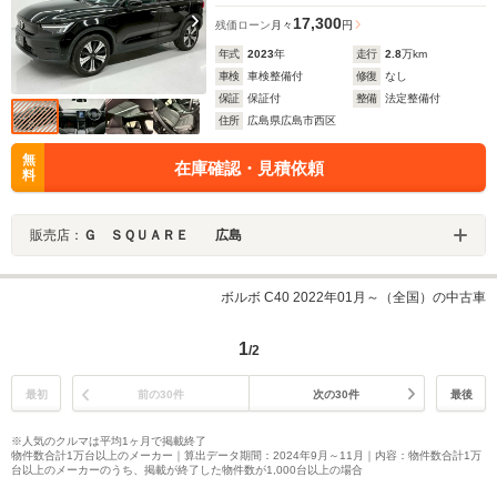
17,300
残価ローン
月々
円
年式
2023
年
走行
2.8
万km
車検
車検整備付
修復
なし
保証
保証付
整備
法定整備付
住所
広島県広島市西区
無
在庫確認・見積依頼
料
販売店：
Ｇ ＳＱＵＡＲＥ 広島
ボルボ C40 2022年01月～（全国）の中古車
1
/2
最初
前の30件
次の30件
最後
※人気のクルマは平均1ヶ月で掲載終了
物件数合計1万台以上のメーカー｜算出データ期間：2024年9月～11月｜内容：物件数合計1万
台以上のメーカーのうち、掲載が終了した物件数が1,000台以上の場合