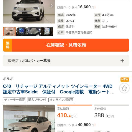
16,600
残価ローン
月々
円
年式
2022
年
走行
3.0
万km
車検
'27/04
修復
なし
保証
保証付
整備
法定整備付
住所
千葉県千葉市美浜区
無
在庫確認・見積依頼
料
販売店：
ボルボ・カー幕張
ボルボ
NEW
C40 リチャージ アルティメット ツインモーター 4WD
認定中古車Selekt 保証付 Google搭載 電動シート
シートヒーター 電動バックドア 360度カメラ アルミ
ディーラー保証
購入プラン付
オンライン相談可
ホイール オレフォスシフトノブ LEDライト ハーマ
ンカードン ガラスルーフ
支払総額
本体価格
410.
388.
4
0
万円
万円
40,900
残価ローン
月々
円