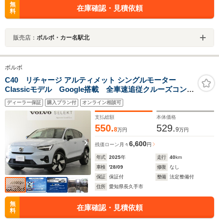
無
在庫確認・見積依頼
料
販売店：
ボルボ・カー名駅北
ボルボ
C40 リチャージ アルティメット シングルモーター
Classicモデル Google搭載 全車速追従クルーズコント
ロール パイロットアシスト 360度ビューモニター
ディーラー保証
購入プラン付
オンライン相談可
支払総額
本体価格
550.
529.
8
9
万円
万円
6,600
残価ローン
月々
円
年式
2025
年
走行
40
km
車検
'28/09
修復
なし
保証
保証付
整備
法定整備付
住所
愛知県長久手市
無
在庫確認・見積依頼
料