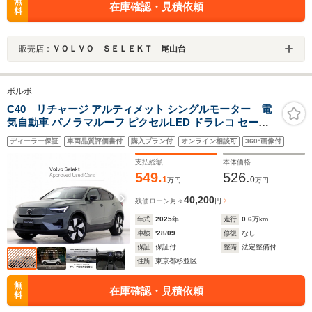
無
在庫確認・見積依頼
料
販売店：
ＶＯＬＶＯ ＳＥＬＥＫＴ 尾山台
ボルボ
C40 リチャージ アルティメット シングルモーター 電
気自動車 パノラマルーフ ピクセルLED ドラレコ セージ
グリーンM 前後シートヒーター ステアリングホイールヒ
ディーラー保証
車両品質評価書付
購入プラン付
オンライン相談可
360°画像付
ーター harman/kardonプレミアムサウンド 20インチダイ
ヤモンドカットAW ワイヤレススマホチャージ
支払総額
本体価格
549.
526.
1
0
万円
万円
40,200
残価ローン
月々
円
年式
2025
年
走行
0.6
万km
車検
'28/09
修復
なし
保証
保証付
整備
法定整備付
住所
東京都杉並区
無
在庫確認・見積依頼
料