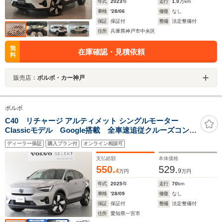
年式
2023
年
走行
1.0
万km
車検
'28/06
修復
なし
保証
保証付
整備
法定整備付
住所
兵庫県神戸市中央区
無
在庫確認・見積依頼
料
販売店：
ボルボ・カー神戸
ボルボ
C40 リチャージ アルティメット シングルモーター
Classicモデル Google搭載 全車速追従クルーズコント
ロール パイロットアシスト 360度ビューモニター
ディーラー保証
購入プラン付
オンライン相談可
支払総額
本体価格
550.
529.
4
9
万円
万円
年式
2025
年
走行
70
km
車検
'28/09
修復
なし
保証
保証付
整備
法定整備付
住所
愛知県一宮市