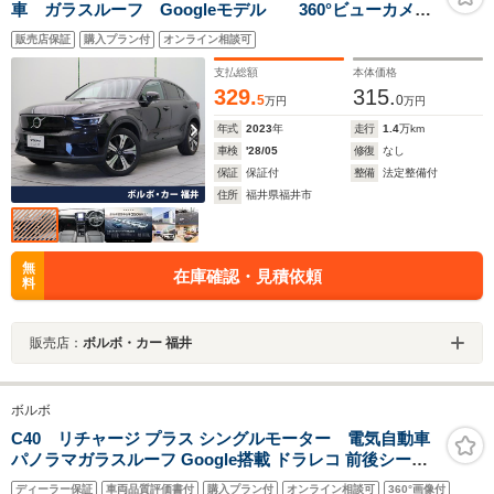
車 ガラスルーフ Googleモデル 360°ビューカメ
ラ 禁煙車 インテリセーフ メモリ機能付きパワー
販売店保証
購入プラン付
オンライン相談可
シート LEDヘッドライト アダプティブクルーズコン
トロール
支払総額
本体価格
329.
315.
5
0
万円
万円
年式
2023
年
走行
1.4
万km
車検
'28/05
修復
なし
保証
保証付
整備
法定整備付
住所
福井県福井市
無
在庫確認・見積依頼
料
販売店：
ボルボ・カー 福井
ボルボ
C40 リチャージ プラス シングルモーター 電気自動車
パノラマガラスルーフ Google搭載 ドラレコ 前後シート
ヒーター ステアリングホイールヒーター パワーテールゲ
ディーラー保証
車両品質評価書付
購入プラン付
オンライン相談可
360°画像付