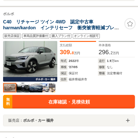
ボルボ
C40 リチャージ ツイン 4WD 認定中古車
harman/kardon インテリセーフ 衝突被害軽減ブレー
キ 360ビューカメラ パイロットアシスト レーダーク
販売店保証
車両品質評価書付
購入プラン付
オンライン相談可
ルーズ 純正9インチナビ 禁煙車 シートヒーター メ
モリー機能付きシート
支払総額
本体価格
309.
296.
8
2
万円
万円
年式
2022
年
走行
1.9
万km
車検
'27/05
修復
なし
保証
保証付
整備
法定整備付
住所
福井県福井市
無
在庫確認・見積依頼
料
販売店：
ボルボ・カー 福井