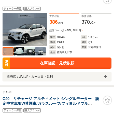
ディーラー保証
購入プラン付
支払総額
本体価格
386
370.
0
万円
万円
59,700
残価ローン
月々
円
年式
2024
年
走行
1.3
万km
車検
'27/09
修復
なし
保証
保証付
整備
法定整備付
住所
群馬県太田市
無
在庫確認・見積依頼
料
販売店：
ボルボ・カー太田・足利
ボルボ
C40 リチャージ アルティメット シングルモーター 認
定中古車/EV/禁煙車/ガラスルーフ/フィヨルドブル
ー/Google搭載/ドライブレコーダー/ETC/クルーズコント
ディーラー保証
購入プラン付
ロール/LEDヘッドライト/パワーテールゲート