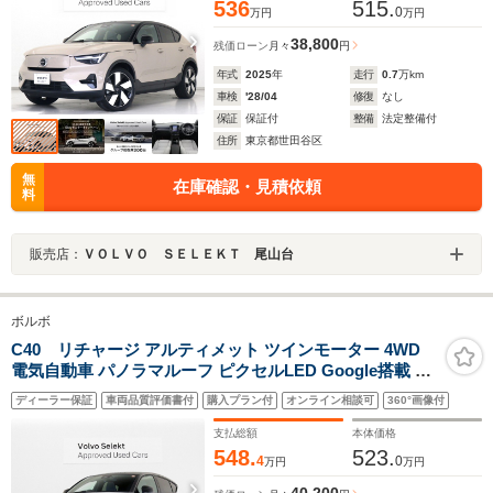
536
515.
0
万円
万円
38,800
残価ローン
月々
円
年式
2025
年
走行
0.7
万km
車検
'28/04
修復
なし
保証
保証付
整備
法定整備付
住所
東京都世田谷区
無
在庫確認・見積依頼
料
販売店：
ＶＯＬＶＯ ＳＥＬＥＫＴ 尾山台
ボルボ
C40 リチャージ アルティメット ツインモーター 4WD
電気自動車 パノラマルーフ ピクセルLED Google搭載 ド
ラレコ harman/kardonプレミアムサウンド テイラードウ
ディーラー保証
車両品質評価書付
購入プラン付
オンライン相談可
360°画像付
ールブレンドシート 前後シートヒーター ステアリングヒ
ーター クリスタルシフトノブ 20インチAW
支払総額
本体価格
548.
523.
4
0
万円
万円
40,200