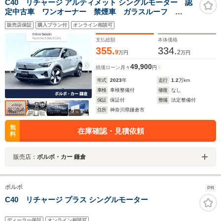
C40 リチャージ アルティメット シングルモーター 認
定中古車 ワンオーナー 禁煙車 ガラスルーフ
haman/kardonスピーカー Googleモデル 360ビュー
販売店保証
購入プラン付
オンライン相談可
カメラ 禁煙車 インテリセーフ メモリ機能付きパ
ワーシート LEDヘッドライト 走行可距離MAX590K
支払総額
本体価格
355.
334.
9
2
万円
万円
49,900
残価ローン
月々
円
年式
2023
年
走行
1.2
万km
車検
車検整備付
修復
なし
保証
保証付
整備
法定整備付
住所
神奈川県鎌倉市
無
在庫確認・見積依頼
料
販売店：
ボルボ・カー 鎌倉
ボルボ
PR
C40 リチャージ プラス シングルモーター
ディーラー保証
オンライン相談可