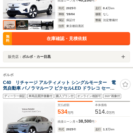
残価ローン
月々
円
年式
2025
年
走行
0.4
万km
車検
'28/04
修復
なし
保証
保証付
整備
法定整備付
住所
東京都目黒区
無
在庫確認・見積依頼
料
販売店：
ボルボ・カー目黒
ボルボ
C40 リチャージ アルティメット シングルモーター 電
気自動車 パノラマルーフ ピクセルLED ドラレコ セージ
グリーンM 前後シートヒーター ステアリングホイールヒ
ディーラー保証
車両品質評価書付
購入プラン付
オンライン相談可
360°画像付
ーター harman/kardonプレミアムサウンド 20インチダイ
ヤモンドカットAW ワイヤレススマホチャージ
支払総額
本体価格
534
514.
0
万円
万円
38,500
残価ローン
月々
円
年式
2025
年
走行
1.3
万km