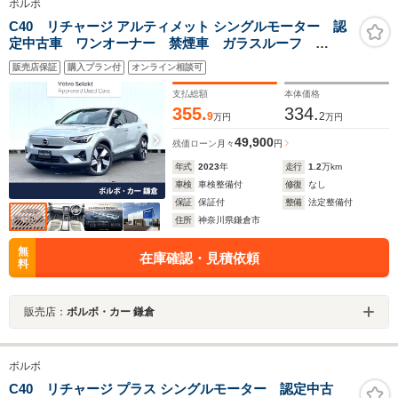
ボルボ
C40 リチャージ アルティメット シングルモーター 認
定中古車 ワンオーナー 禁煙車 ガラスルーフ
haman/kardonスピーカー Googleモデル 360ビュー
販売店保証
購入プラン付
オンライン相談可
カメラ 禁煙車 インテリセーフ メモリ機能付きパ
ワーシート LEDヘッドライト 走行可距離MAX590K
支払総額
本体価格
355.
334.
9
2
万円
万円
49,900
残価ローン
月々
円
年式
2023
年
走行
1.2
万km
車検
車検整備付
修復
なし
保証
保証付
整備
法定整備付
住所
神奈川県鎌倉市
無
在庫確認・見積依頼
料
販売店：
ボルボ・カー 鎌倉
ボルボ
C40 リチャージ プラス シングルモーター 認定中古