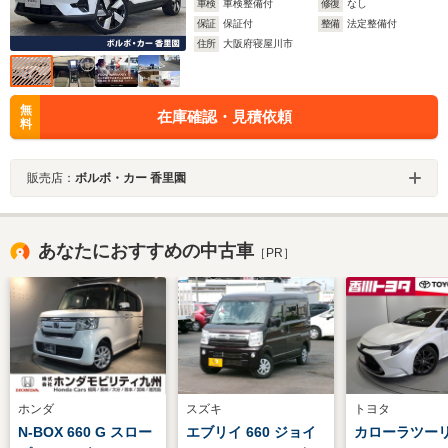
車検
車検整備付
修復
なし
保証
保証付
整備
法定整備付
住所
大阪府寝屋川市
無
在庫確認・見積依頼
料
販売店：
ボルボ・カー 香里園
あなたにおすすめの中古車
［PR］
ホンダ
スズキ
トヨタ
N-BOX 660 G スロー
エブリイ 660 ジョイ
カローラツー