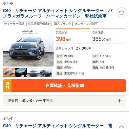
ボルボ
C40 リチャージ アルティメット シングルモーター パ
ノラマガラスルーフ ハーマンカードン 弊社試乗車
ディーラー保証
車両品質評価書付
購入プラン付
オンライン相談可
支払総額
本体価格
398
368.
0
万円
万円
27,900
通常ローン
月々
円
年式
2023
年
走行
1.2
万km
車検
車検整備付
修復
なし
保証
保証付
整備
法定整備付
住所
東京都江戸川区
無
在庫確認・見積依頼
料
販売店：
ボルボ・カー江戸川
ボルボ
C40 リチャージ アルティメット シングルモーター 電