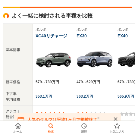
よく一緒に検討される車種を比較
ボルボ
ボルボ
ボルボ
XC40リチャージ
EX30
EX40
基本情報
新車価格
579～739万円
479～629万円
679～78
中古車
353.1万円
363.2万円
565.9万円
平均価格
クチコミ
5.0
1.0
-
総合評価
※
人気のクルマは平均1ヶ月で掲載終了
在庫が無くなる前にお問い合わせください
乗車定員
5人
5人
5人
ホーム
検索
履歴
お気に入り