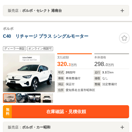
販売店：
ボルボ・セレクト 港南台
ボルボ
C40 リチャージ プラス シングルモーター
ディーラー保証
オンライン相談可
支払総額
本体価格
320.
298.
3
0
万円
万円
年式
2022
年
走行
3.3
万km
車検
車検整備付
修復
なし
保証
保証付
整備
法定整備付
住所
愛知県名古屋市昭和区
無
在庫確認・見積依頼
料
販売店：
ボルボ・カー昭和