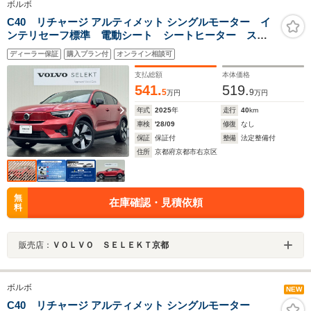
ボルボ
C40 リチャージ アルティメット シングルモーター イ
ンテリセーフ標準 電動シート シートヒーター ステ
アリングホイールヒーター ハーマンカードンプレミア
ディーラー保証
購入プラン付
オンライン相談可
ムオーディオ Googleナビ 360°カメラ ダストボック
ス ETC ガラスルーフ パワーテールゲート
支払総額
本体価格
541.
519.
5
9
万円
万円
年式
2025
年
走行
40
km
車検
'28/09
修復
なし
保証
保証付
整備
法定整備付
住所
京都府京都市右京区
無
在庫確認・見積依頼
料
販売店：
ＶＯＬＶＯ ＳＥＬＥＫＴ京都
ボルボ
NEW
C40 リチャージ アルティメット シングルモーター