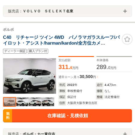
販売店：
ＶＯＬＶＯ ＳＥＬＥＫＴ名東
ボルボ
C40 リチャージ ツイン 4WD パノラマガラスルーフ/パ
イロット・アシスト/harman/kardon/全方位カメ
ラ/Googleナビ/Bluetooth対応/USB接続可/Pバックドア/
ディーラー保証
購入プラン付
クルコン/ETC
支払総額
本体価格
311.
289.
6
0
万円
万円
30,500
通常ローン
月々
円
年式
2022
年
走行
4.4
万km
車検
車検整備付
修復
なし
保証
保証付
整備
法定整備付
住所
大阪府大阪市東住吉区
無
在庫確認・見積依頼
料
販売店：
ボルボ・カー東住吉