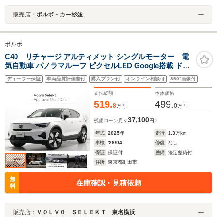
販売店：
ボルボ・カー杉並
ボルボ
C40 リチャージ アルティメット シングルモーター 電
気自動車 パノラマルーフ ピクセルLED Google搭載 ドラ
レコ harman/kardonプレミアムサウンド 前後シートヒー
ディーラー保証
車両品質評価書付
購入プラン付
オンライン相談可
360°画像付
ター ステアリングホイールヒーター 20インチAW パワー
テールゲート ワイヤレススマホチャージ
支払総額
本体価格
519.
499.
8
0
万円
万円
37,100
残価ローン
月々
円
年式
2025
年
走行
1.3
万km
車検
'28/04
修復
なし
保証
保証付
整備
法定整備付
住所
東京都町田市
無
在庫確認・見積依頼
料
販売店：
ＶＯＬＶＯ ＳＥＬＥＫＴ 東名横浜