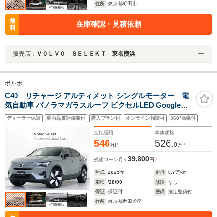
住所
東京都町田市
無
在庫確認・見積依頼
料
販売店：
ＶＯＬＶＯ ＳＥＬＥＫＴ 東名横浜
ボルボ
C40 リチャージ アルティメット シングルモーター 電
気自動車 パノラマガラスルーフ ピクセルLED Google搭
載 ドラレコ harman/kardon ステアリングホイールヒータ
ディーラー保証
車両品質評価書付
購入プラン付
オンライン相談可
360°画像付
ー 前後シートヒーター パワーテールゲート 360°カメラ
セージグリーンプレミアムメタリック
支払総額
本体価格
546
526.
0
万円
万円
39,800
残価ローン
月々
円
年式
2025
年
走行
0.7
万km
車検
'28/09
修復
なし
保証
保証付
整備
法定整備付
住所
東京都世田谷区