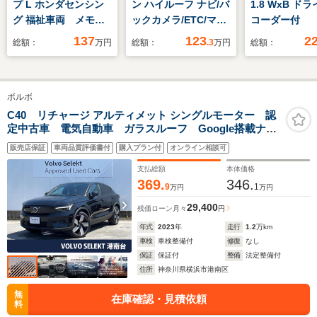
プ L ホンダセンシン
ン ハイルーフ ナビ/バ
1.8 WxB ド
グ 福祉車両 メモリ
ックカメラ/ETC/マニ
コーダー付
ーナビ ETC リアカ
ュアルエアコン
137
123
2
総額：
万円
総額：
.3
万円
総額：
メラ
ボルボ
C40 リチャージ アルティメット シングルモーター 認
定中古車 電気自動車 ガラスルーフ Google搭載ナ
ビ パイロットアシスト レーダークルーズ シートヒ
販売店保証
車両品質評価書付
購入プラン付
オンライン相談可
ーター パワーシート harman/kardon LEDヘッドラ
イト 禁煙車
支払総額
本体価格
369.
346.
9
1
万円
万円
29,400
残価ローン
月々
円
年式
2023
年
走行
1.2
万km
車検
車検整備付
修復
なし
保証
保証付
整備
法定整備付
住所
神奈川県横浜市港南区
無
在庫確認・見積依頼
料