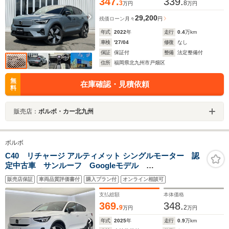
347.
339.
3
8
万円
万円
29,200
残価ローン
月々
円
年式
2022
年
走行
0.4
万km
車検
'27/04
修復
なし
保証
保証付
整備
法定整備付
住所
福岡県北九州市戸畑区
無
在庫確認・見積依頼
料
販売店：
ボルボ・カー北九州
ボルボ
C40 リチャージ アルティメット シングルモーター 認
定中古車 サンルーフ Googleモデル
harman/kardon インテリセーフ 360°ビューカメラ
販売店保証
車両品質評価書付
購入プラン付
オンライン相談可
禁煙車 シートヒーター パワーシート
AppleCarPlay パワーバックドア
支払総額
本体価格
369.
348.
9
2
万円
万円
年式
2025
年
走行
0.9
万km