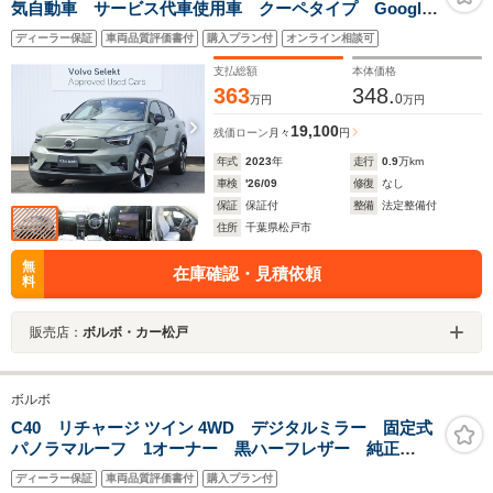
気自動車 サービス代車使用車 クーペタイプ Google
搭載 Googleアシスタンス 360度カメラ ハンドル
ディーラー保証
車両品質評価書付
購入プラン付
オンライン相談可
ヒーター フロントシートヒーター リアシートヒータ
ー
支払総額
本体価格
363
348.
0
万円
万円
19,100
残価ローン
月々
円
年式
2023
年
走行
0.9
万km
車検
'26/09
修復
なし
保証
保証付
整備
法定整備付
住所
千葉県松戸市
無
在庫確認・見積依頼
料
販売店：
ボルボ・カー松戸
ボルボ
C40 リチャージ ツイン 4WD デジタルミラー 固定式
パノラマルーフ 1オーナー 黒ハーフレザー 純正
20AW 充電ケーブル Harman/Kardon シートヒータ
ディーラー保証
車両品質評価書付
購入プラン付
ー アダプティブクルーズ 360°カメラ AppleCarPlay