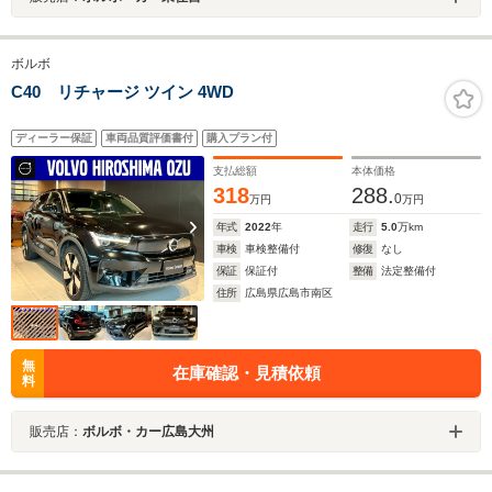
ボルボ
C40 リチャージ ツイン 4WD
ディーラー保証
車両品質評価書付
購入プラン付
支払総額
本体価格
318
288.
0
万円
万円
年式
2022
年
走行
5.0
万km
車検
車検整備付
修復
なし
保証
保証付
整備
法定整備付
住所
広島県広島市南区
無
在庫確認・見積依頼
料
販売店：
ボルボ・カー広島大州