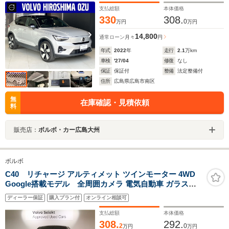
支払総額
本体価格
330
308.
0
万円
万円
14,800
通常ローン
月々
円
年式
2022
年
走行
2.1
万km
車検
'27/04
修復
なし
保証
保証付
整備
法定整備付
住所
広島県広島市南区
無
在庫確認・見積依頼
料
販売店：
ボルボ・カー広島大州
ボルボ
C40 リチャージ アルティメット ツインモーター 4WD
Google搭載モデル 全周囲カメラ 電気自動車 ガラスサ
ンルーフ シートヒーター ステアリングヒーター
ディーラー保証
購入プラン付
オンライン相談可
支払総額
本体価格
308.
292.
2
0
万円
万円