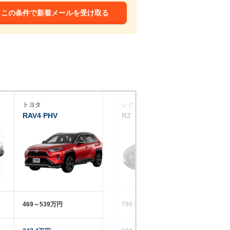
この条件で新着メールを受け取る
トヨタ
レクサス
レ
RAV4 PHV
RZ
UX
469～539万円
790～1216.5万円
58