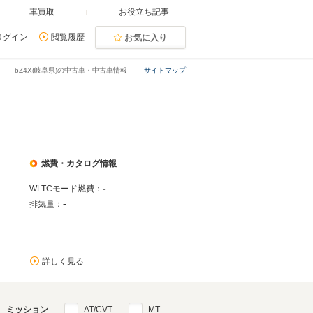
車買取
お役立ち記事
ログイン
閲覧履歴
お気に入り
bZ4X(岐阜県)の中古車・中古車情報
サイトマップ
燃費・カタログ情報
-
WLTCモード燃費：
-
排気量：
詳しく見る
ミッション
AT/CVT
MT