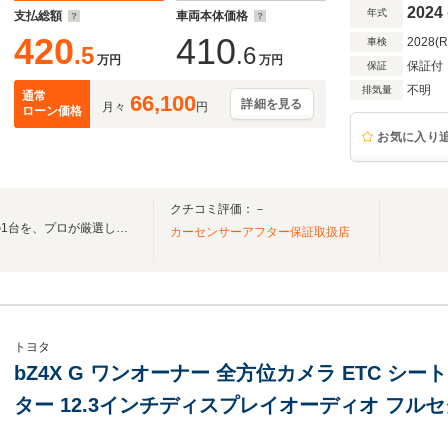
2024
年式
支払総額
車両本体価格
420
410
2028(
車検
.5
.6
万円
万円
保証付
保証
不明
排気量
通常
66,100
詳細を見る
月々
円
ローン価格
お気に入り
クチコミ評価：－
☆設立２１年☆ お気に入りの1台を、プロが厳選してご用意させていただきます♪
カーセンサーアフター保証取扱店
トヨタ
bZ4X G ワンオーナー 全方位カメラ ETC シートヒーター ステアリングヒー
ター 12.3インチディスプレイオーディオ フルセグTV
充電 パワーシート スマートキー 充電ケーブル