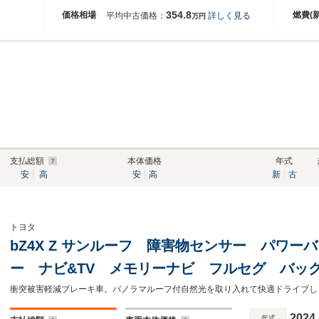
354.8
価格相場
燃費(
平均中古価格：
詳しく見る
万円
支払総額
本体価格
年式
安
高
安
高
新
古
トヨタ
bZ4X Z サンルーフ 障害物センサー パワ
ー ナビ&TV メモリーナビ フルセグ バッ
ジックプレイヤー接続可 衝突被害軽減システム
2024
年式