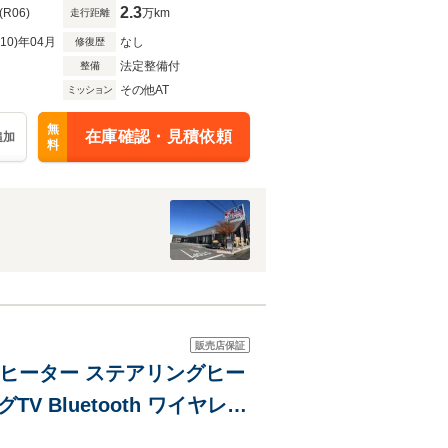
2.3
(R06)
万km
走行距離
R10)年04月
なし
修復歴
法定整備付
整備
その他AT
ミッション
無
在庫確認・見積依頼
追加
料
販売店保証
 Bluetooth ワイヤレス
あり