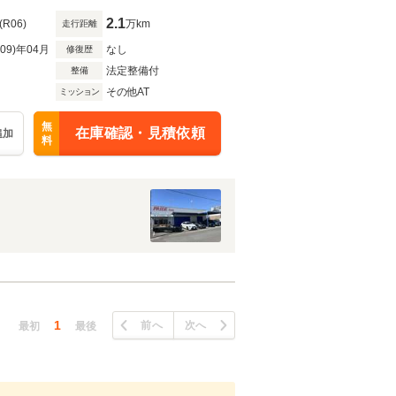
2.1
(R06)
万km
走行距離
R09)年04月
なし
修復歴
法定整備付
整備
その他AT
ミッション
無
在庫確認・見積依頼
追加
料
1
前へ
次へ
最初
最後