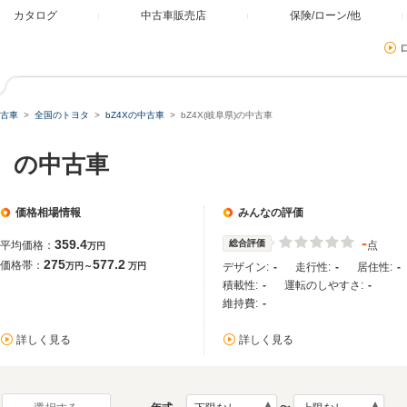
カタログ
中古車販売店
保険/ローン/他
古車
全国のトヨタ
bZ4Xの中古車
bZ4X(岐阜県)の中古車
県）の中古車
価格相場情報
みんなの評価
-
359.4
総合評価
平均価格：
点
万円
275
577.2
価格帯：
万円～
万円
デザイン:
-
走行性:
-
居住性:
-
積載性:
-
運転のしやすさ:
-
維持費:
-
詳しく見る
詳しく見る