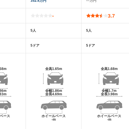
352.4万円
‐‐‐万円
-
3.7
5人
5人
5ドア
5ドア
.68m
全高
1.65m
全高
1.68m
.86m
全幅
1.86m
全幅
1.7m
.83m
全長
4.69m
全長
3.98m
ベース
ホイールベース
ホイールベース
m
-m
-m