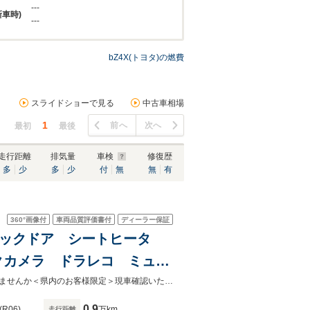
---
新車時)
---
bZ4X(トヨタ)の燃費
スライドショーで見る
中古車相場
1
前へ
次へ
最初
最後
走行距離
排気量
車検
修復歴
多
少
多
少
付
無
無
有
360°
画像付
車両品質評価書付
ディーラー保証
ーバックドア シートヒータ
クカメラ ドラレコ ミュー
 ETC 電動シート
衝突被害軽減ブレーキ車。パノラマルーフ付自然光を取り入れて快適ドライブしませんか＜県内のお客様限定＞現車確認いただける、岐阜県内販売・登録可能なお客様に限らさせて頂きます。
0.9
(R06)
万km
走行距離