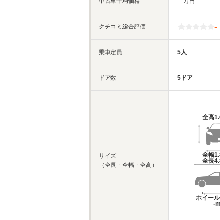
中古車平均価格
‐‐‐万円
-
クチコミ総合評価
乗車定員
5人
ドア数
5ドア
全高
1
全幅
1
サイズ
全長
4
（全長・全幅・全高）
ホイール
-