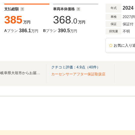
2024
年式
支払総額
車両本体価格
385
368
2027(
車検
.0
万円
万円
保証付
保証
386.1
390.5
A
プラン
B
プラン
万円
万円
不明
排気量
お気に入り
クチコミ評価：
4.9
点（
40
件）
こだわりのドレスアップカーを岐阜県大垣市からお届けします！
カーセンサーアフター保証取扱店