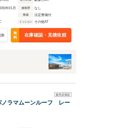
R09)年01月
なし
修復歴
法定整備付
整備
C
その他AT
ミッション
無
在庫確認・見積依頼
追加
料
販売店保証
ー パノラマムーンルーフ レー