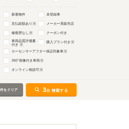
新着物件
未登録車
支払総額あり
メーカー系販売店
修復歴なし
クーポン付き
車両品質評価書
購入プラン付き
付き
カーセンサーアフター保証対象車
360
°画像付き車両
オンライン相談可
3
条件をクリア
台 検索する