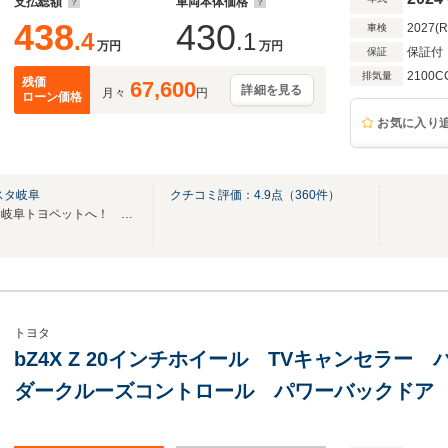
支払総額
車両本体価格
438
430
2027(
車検
.4
.1
万円
万円
保証付
保証
2100C
排気量
残価
67,600
詳細を見る
月々
円
ローン価格
お気に入り
スタ岐阜
クチコミ評価：
4.9
点（
360
件）
岐阜県でトヨタ車をお探しなら岐阜トヨペットへ！ お気軽にご来店くださいませ！
トヨタ
bZ4X Z 20インチホイール TVキャンセラ
ダークルーズコントロール パワーバックドア