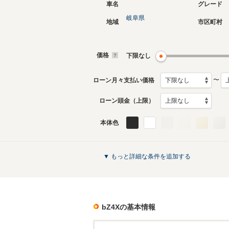
車名
グレード
岐阜県
地域
市区町村
価格
下限なし
〜
ローン月々支払い価格
ローン頭金（上限）
本体色
▼ もっと詳細な条件を追加する
bZ4X
の基本情報