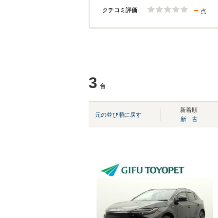
－
クチコミ評価
点
3
台
新着順
元の並び順に戻す
新
古