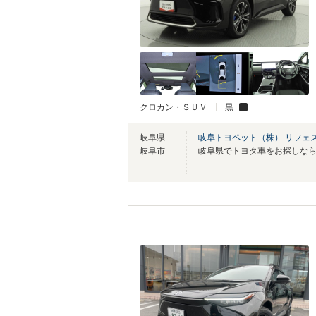
クロカン・ＳＵＶ
黒
岐阜県
岐阜トヨペット（株） リフェ
岐阜市