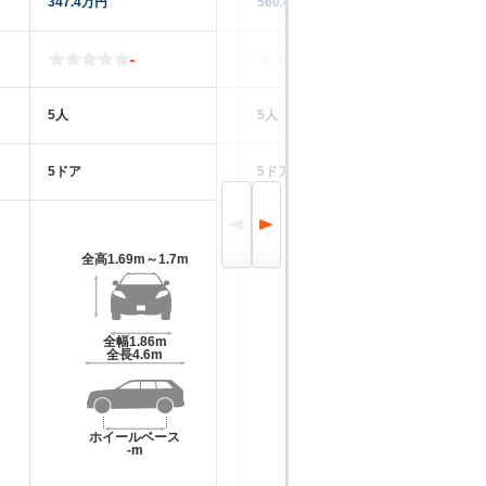
347.4万円
560.4万円
26
-
-
5人
5人
5
5ドア
5ドア
5
全高
1.69m～1.7m
全高
1.62m～1.64m
全幅
1.86m
全幅
1.9m～1.97m
全長
4.6m
全長
4.81m～4.86m
ホイールベース
ホイールベース
-m
-m