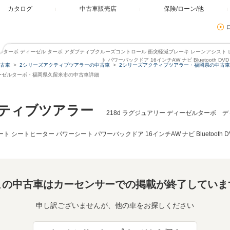
カタログ
中古車販売店
保険/ローン/他
ゼルターボ ディーゼル ターボ アダプティブクルーズコントロール 衝突軽減ブレーキ レーンアシスト
ト パワーバックドア 16インチAW ナビ Bluetooth D
古車
2シリーズアクティブツアラーの中古車
2シリーズアクティブツアラー・福岡県の中古車
ディーゼルターボ・福岡県久留米市の中古車詳細
クティブツアラー
218d ラグジュアリー ディーゼルターボ 
シートヒーター パワーシート パワーバックドア 16インチAW ナビ Bluetooth D
この中古車はカーセンサーでの掲載が終了していま
申し訳ございませんが、他の車をお探しください