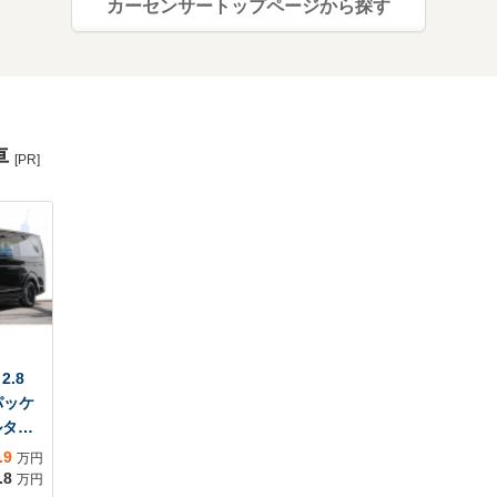
カーセンサートップページから探す
車
[PR]
.8
パッケ
ルター
プレイ
.9
万円
トイ
.8
万円