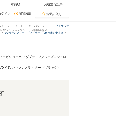
車買取
お役立ち記事
ログイン
閲覧履歴
お気に入り
 レザーシート シートヒーター パワーシー
サイトマップ
VD MSV バックカメラ ソナー 福岡県の詳細
2シリーズアクティブツアラー・久留米市の中古車
ディーゼル ターボ アダプティブクルーズコントロ
VD MSV バックカメラ ソナー （ブラック）
す