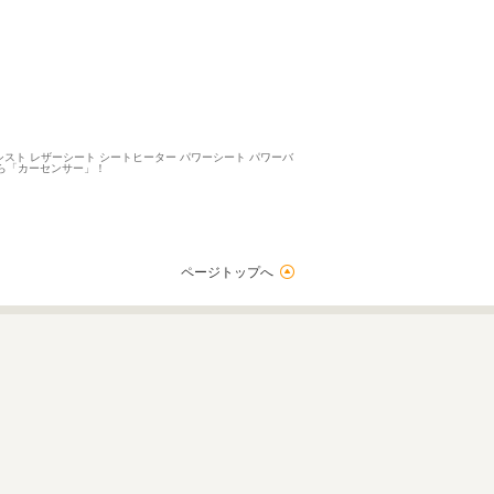
シスト レザーシート シートヒーター パワーシート パワーバ
すなら「カーセンサー」！
ページトップへ