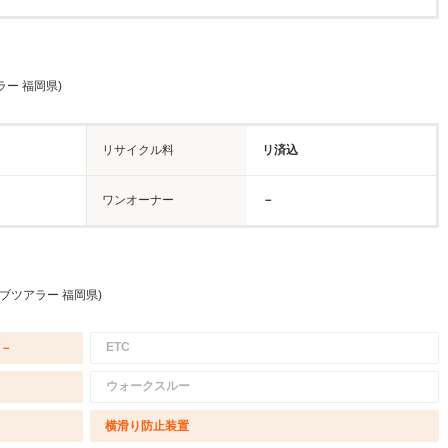
ー 福岡県)
リサイクル料
リ済込
ワンオーナー
－
ブツアラー 福岡県)
ETC
/－
ウォークスルー
横滑り防止装置