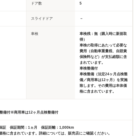
ドア数
5
スライドドア
－
車検
車検残：無（購入時に新規取
得）
車検の取得にあたって必要な
費用（自動車重量税、自賠責
保険料など）が支払総額に含
まれています。
車検整備付
車検整備（法定24ヶ月点検整
備／商用車は12ヶ月）を実施
致します。その費用は本体価
格に含まれています。
検整備付※商用車は12ヶ月点検整備付
証 保証期間：1ヵ月 保証距離：1,000km
価格に含まれています。詳細については、販売店にご確認ください。