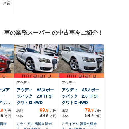
トカバ
エース調
-
ラーオー
ル
 車の業務スーパー の中古車をご紹介！
チアルミ
タイ
アウディ
アウディ
ーズア
アウディ A5スポー
アウディ A5スポー
ラー
ツバック 2.0 TFSI
ツバック 2.0 TFSI
ュアリー
クワトロ 4WD
クワトロ 4WD
69
79
.9
.9
.9
万円
総額
万円
総額
万円
49
59
.9
.9
.9
万円
本体
万円
本体
万円
久留米
ミライアル 福岡久留米
ミライアル 福岡久留米