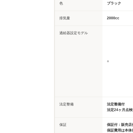
色
ブラック
排気量
2000cc
過給器設定モデル
○
法定整備
法定整備付
法定24ヶ月点
保証
保証付：販売店保
保証費用は本体