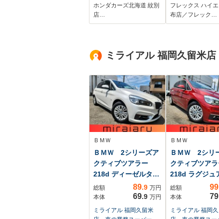
ETC
ンETC2.0シー
ホンダカーズ北海道 紋別
フレックス ハイ
ーベッドキットT
店…
布店／フレック…
Forceスポイ
バーフェンダー
FLEXLEDテー
ミライアル 福岡久留米店
FLEX16イン
グラントレック
ヤフォグランプ
ＢＭＷ
ＢＭＷ
ＢＭＷ 2シリーズア
ＢＭＷ 2シリ
クティブツアラー
クティブツア
218d ディーゼルター
218d ラグジ
ボ
...
89
99
.9
総額
万円
総額
69
79
.9
本体
万円
本体
ミライアル 福岡久留米
ミライアル 福岡