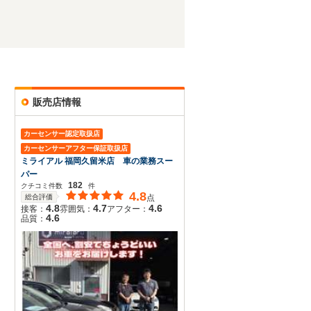
販売店情報
カーセンサー認定取扱店
カーセンサーアフター保証取扱店
ミライアル 福岡久留米店 車の業務スー
パー
182
クチコミ件数
件
4.8
総合評価
点
4.8
4.7
4.6
接客：
雰囲気：
アフター：
4.6
品質：