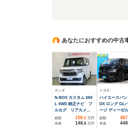
あなたにおすすめの中古
ホンダ
トヨタ
N-BOX カスタム 660
ハイエースバン 2
L 4WD 純正ナビ フ
DX ロング GL
ルセグ リアカメ
ージ ディーゼ
ラ ルーフモニタ
ボ 純正ディス
156
467
.2
総額
万円
総額
ー 純正エンスタ
オーディオビル
148
449
.8
本体
万円
本体