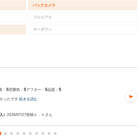
バックカメラ
フルエアロ
ローダウン
5
5
5
5
客：
雰囲気：
アフター：
品質：
よかったです
続きを読む
購入）
2026/07/27投稿
ｋ．ｋさん