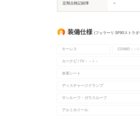
定期点検記録簿
－
装備仕様
(フェラーリ SF90ストラダ
キーレス
CD/MD：－/
カーナビ / TV：－ / －
本革シート
ディスチャージドランプ
サンルーフ・ガラスルーフ
アルミホイール