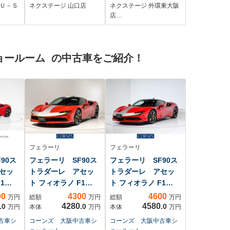
h
ト エマージェンシ
ートエアコン CD
 Ｕ－Ｓ
ネクステージ 山口店
ネクステージ 外環東大阪
 スマ
ーブレーキ コーナ
フルセグTV
店…
シート
ーセンサー LEDヘ
キン
ッドライト ドラレ
テ
コ ETC
ョールーム の中古車をご紹介！
装置
Bluetooth 禁煙車
ワンオーナー
フェラーリ
フェラーリ
90ス
フェラーリ SF90ス
フェラーリ SF90ス
セッ
トラダーレ アセッ
トラダーレ アセッ
1
ト フィオラノ F1
ト フィオラノ F1
DCT ...
DCT ...
00
4300
4600
万円
総額
万円
総額
万円
4280
4580
.0
.0
.0
万円
本体
万円
本体
万円
古車シ
コーンズ 大阪中古車シ
コーンズ 大阪中古車シ