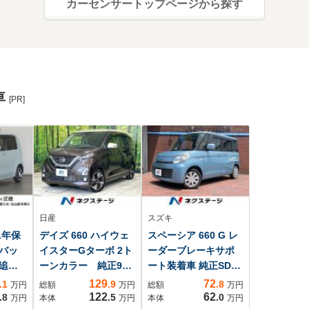
カーセンサートップページから探す
車
[PR]
日産
スズキ
 1年保
デイズ 660 ハイウェ
スペーシア 660 G レ
バッ
イスターGターボ 2ト
ーダーブレーキサポ
追従
ーンカラー 純正9型
ート装着車 純正SDナ
ィブ
ナビ 全周囲カメ
ビ スマートキー
129
72
.1
.9
.8
万円
総額
万円
総額
万円
ロー
ラ プロパイロッ
HIDヘッド 純正 オ
122
62
.8
.5
.0
万円
本体
万円
本体
万円