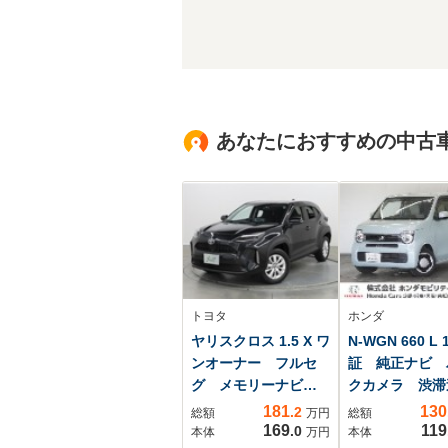
あなたにおすすめの中古
トヨタ
ホンダ
ヤリスクロス 1.5 X ワ
N-WGN 660 L
ンオーナー フルセ
証 純正ナビ 
グ メモリーナビ
クカメラ 渋滞
DVD再生 ミュージ
機能付アダプテ
181
130
.2
総額
万円
総額
ックプレイヤー接続
クルーズコント
169
119
.0
本体
万円
本体