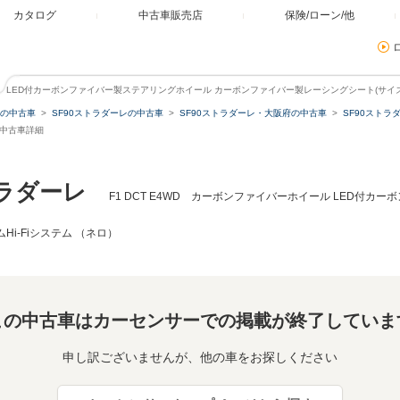
カタログ
中古車販売店
保険/ローン/他
イール LED付カーボンファイバー製ステアリングホイール カーボンファイバー製レーシングシート(サイズM
の中古車
SF90ストラダーレの中古車
SF90ストラダーレ・大阪府の中古車
SF90スト
の中古車詳細
トラダーレ
F1 DCT E4WD カーボンファイバーホイール LED付
i-Fiシステム （ネロ）
この中古車はカーセンサーでの掲載が終了していま
申し訳ございませんが、他の車をお探しください