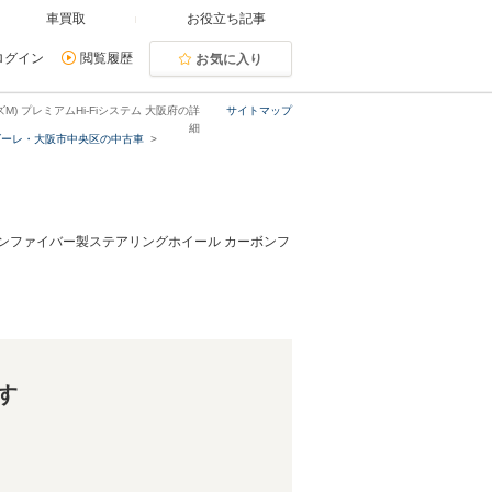
車買取
お役立ち記事
ログイン
閲覧履歴
お気に入り
) プレミアムHi-Fiシステム 大阪府の詳
サイトマップ
細
ラダーレ・大阪市中央区の中古車
カーボンファイバー製ステアリングホイール カーボンフ
す