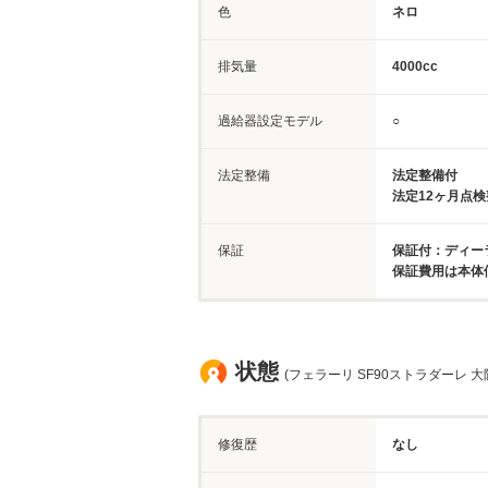
色
ネロ
排気量
4000cc
過給器設定モデル
○
法定整備
法定整備付
法定12ヶ月点
保証
保証付：ディー
保証費用は本体
状態
(フェラーリ SF90ストラダーレ 大
修復歴
なし