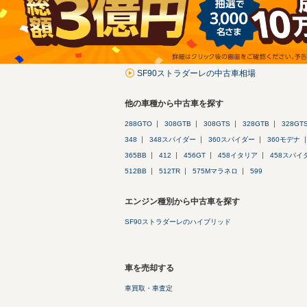
SF90ストラダーレの中古車相場
他の車種から中古車を探す
288GTO
308GTB
308GTS
328GTB
328GT
348
348スパイダー
360スパイダー
360モデナ
365BB
412
456GT
458イタリア
458スパイ
512BB
512TR
575Mマラネロ
599
エンジン種別から中古車を探す
SF90ストラダーレのハイブリッド
車を売却する
車買取・車査定