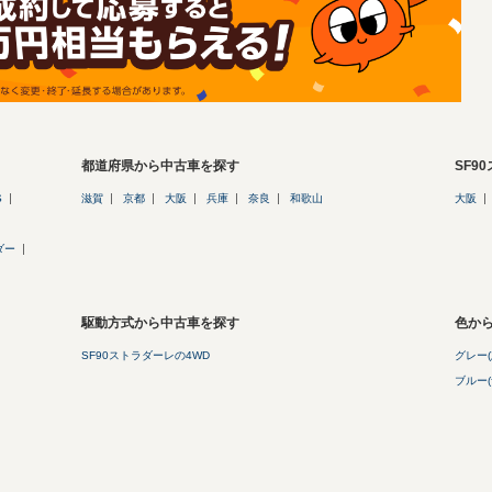
都道府県から中古車を探す
SF9
S
滋賀
京都
大阪
兵庫
奈良
和歌山
大阪
ダー
駆動方式から中古車を探す
色から
SF90ストラダーレの4WD
グレー(
ブルー(