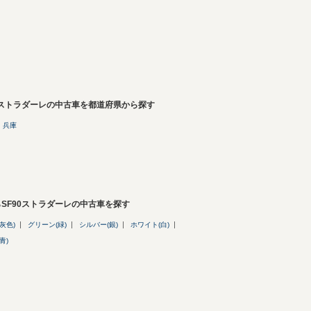
0ストラダーレの中古車を都道府県から探す
兵庫
SF90ストラダーレの中古車を探す
灰色)
グリーン(緑)
シルバー(銀)
ホワイト(白)
青)