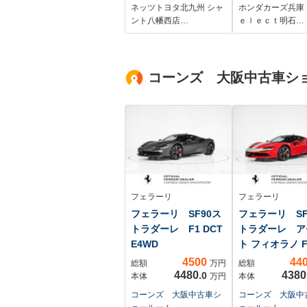
可 全周囲カメラ
ル Bluetoot
ネッツトヨタ北九州 シャ
ホンダカーズ兵庫
バックカメラ 車線
TV CD/DVD
ント八幡西店…
ｅｌｅｃｔ明石…
逸脱警報 クリアラ
ートキー1個 
ンスソナ 衝突被害
ヒーター パー
軽減システム
グセンサーシス
コーンズ 大阪中古車シ
ETC ドラレコ
ム 横滑り防止
LEDヘッドランプ
フェラーリ
フェラーリ
フェラーリ SF90ス
フェラーリ SF
トラダーレ F1 DCT
トラダーレ ア
E4WD
ト フィオラノ F
DCT ...
4500
44
総額
万円
総額
4480
4380
.0
本体
万円
本体
コーンズ 大阪中古車シ
コーンズ 大阪中