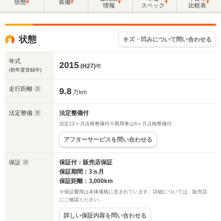
状態
装備
情報
スペック
比較表
状態
キズ・凹みについて問い合わせる
年式
2015
(H27)
年
(初年度登録年)
走行距離
9.8
万km
法定整備
法定整備付
法定12ヶ月点検整備付※商用車は6ヶ月点検整備付
アフターサービスを問い合わせる
保証
保証付：販売店保証
保証期間：3ヵ月
保証距離：3,000km
※保証費用は本体価格に含まれています。詳細については、販売店
にご確認ください。
詳しい保証内容を問い合わせる