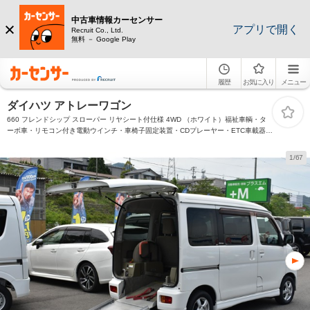
中古車情報カーセンサー
アプリで開く
Recruit Co., Ltd.
無料 － Google Play
履歴
お気に入り
メニュー
ダイハツ アトレーワゴン
660 フレンドシップ スローパー リヤシート付仕様 4WD （ホワイト）福祉車輌・タ
ーボ車・リモコン付き電動ウインチ・車椅子固定装置・CDプレーヤー・ETC車載器・
オートエアコン・リアヒーター・キーレス・プライバシーガラス・パワーウィンドウ
1/67