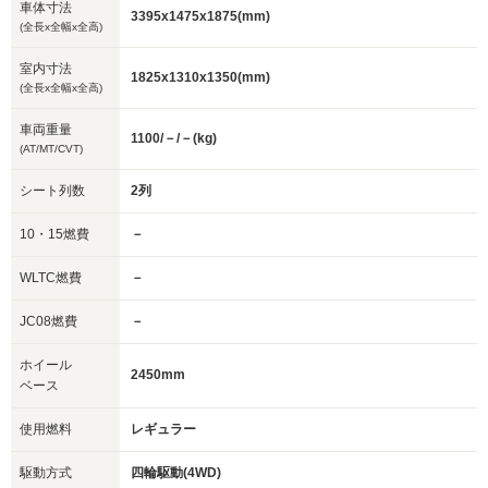
車体寸法
3395x1475x1875(mm)
(全長x全幅x全高)
室内寸法
1825x1310x1350(mm)
(全長x全幅x全高)
車両重量
1100/－/－(kg)
(AT/MT/CVT)
シート列数
2列
10・15燃費
－
WLTC燃費
－
JC08燃費
－
ホイール
2450mm
ベース
使用燃料
レギュラー
駆動方式
四輪駆動(4WD)