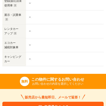
登録
済未
(届出)
－
使用車
展示・試乗車
－
レンタカー
－
アップ
エコカー
－
減税対象車
キャンピング
－
カー
この物件に関するお問い合わせ
無料
お問い合わせの内容を選択してください
販売店から最短即日、メールで返答！