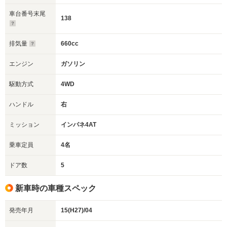
車台番号末尾
138
排気量
660cc
エンジン
ガソリン
駆動方式
4WD
ハンドル
右
ミッション
インパネ4AT
乗車定員
4名
ドア数
5
新車時の車種スペック
発売年月
15(H27)/04