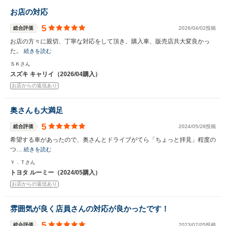
お店の対応
5
総合評価
2026/04/02投稿
お店の方々に親切、丁寧な対応をして頂き、購入車、販売店共大変良かっ
た。
続きを読む
ＳＫさん
スズキ キャリイ（2026/04購入）
お店からの返信あり
奥さんも大満足
5
総合評価
2024/05/28投稿
希望する車があったので、奥さんとドライブがてら「ちょっと拝見」程度の
つ…
続きを読む
Ｙ．Ｔさん
トヨタ ルーミー（2024/05購入）
お店からの返信あり
雰囲気が良く店員さんの対応が良かったです！
5
総合評価
2023/07/05投稿