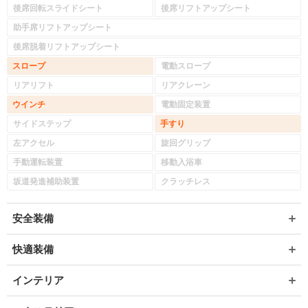
後席回転スライドシート
後席リフトアップシート
助手席リフトアップシート
後席脱着リフトアップシート
スロープ
電動スロープ
リアリフト
リアクレーン
ウインチ
電動固定装置
サイドステップ
手すり
左アクセル
旋回グリップ
手動運転装置
移動入浴車
坂道発進補助装置
クラッチレス
安全装備
快適装備
インテリア