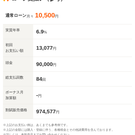
10,500
通常ローン
月々
円
実質年率
6.9
%
初回
13,077
円
お支払い額
頭金
90,000
円
総支払回数
84
回
ボーナス月
-
円
加算額
割賦販売価格
974,577
円
※上記のお支払い例は、あくまでも参考例です。
※上記の金額には購入・登録に伴う、各種税金とその他諸費用を含んでおります。
※詳しくは、各販売店までお問い合わせください。