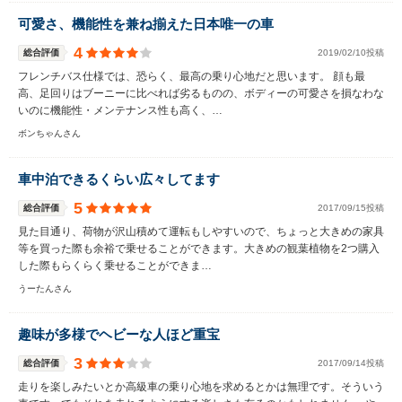
可愛さ、機能性を兼ね揃えた日本唯一の車
4
総合評価
2019/02/10投稿
フレンチバス仕様では、恐らく、最高の乗り心地だと思います。 顔も最
高、足回りはブーニーに比べれば劣るものの、ボディーの可愛さを損なわな
いのに機能性・メンテナンス性も高く、…
ボンちゃんさん
車中泊できるくらい広々してます
5
総合評価
2017/09/15投稿
見た目通り、荷物が沢山積めて運転もしやすいので、ちょっと大きめの家具
等を買った際も余裕で乗せることができます。大きめの観葉植物を2つ購入
した際もらくらく乗せることができま…
うーたんさん
趣味が多様でヘビーな人ほど重宝
3
総合評価
2017/09/14投稿
走りを楽しみたいとか高級車の乗り心地を求めるとかは無理です。そういう