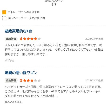
運転のしやすさ
3.7
アトレーワゴンの評価平均
現行のハッチバックの評価平均
超絶実用的な1台
4
総合評価
2026/03/04投稿
人が4人乗れて荷物もたっぷり載るというある意味最強な軽乗用車です。現
行型にワゴンがあればと思いますね。 今時のCVTではなく4ATなので燃費は
劣りますが、乗りやすい車です…
ボブさん
燃費の悪い軽ワゴン
3
総合評価
2023/03/26投稿
ハイゼットカーゴも同様で同じ車型のアトレーワゴン乗ってみて言える事｡
この型より一世代前から言える事＝AT車でもアクセルペダルとブレーキペ
ダルの間が狭く気を付けないと踏み間…
軽の兄さんさん