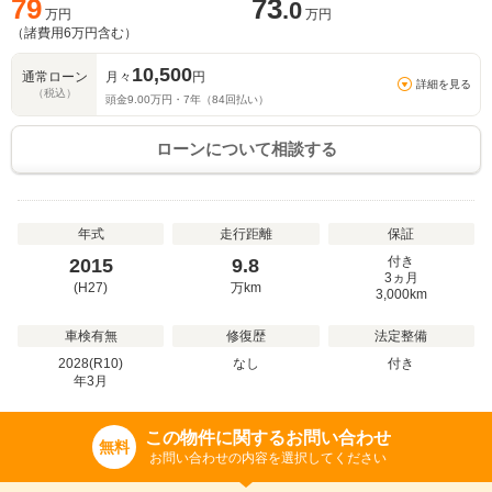
79
73
.0
万円
万円
（諸費用
6
万円含む）
10,500
通常ローン
月々
円
詳細を見る
（税込）
頭金
9.00
万円・
7
年（
84
回払い）
ローンについて相談する
年式
走行距離
保証
付き
2015
9.8
3ヵ月
(H27)
万
km
3,000km
車検有無
修復歴
法定整備
2028(R10)
なし
付き
年
3
月
この物件に関するお問い合わせ
無料
お問い合わせの内容を選択してください