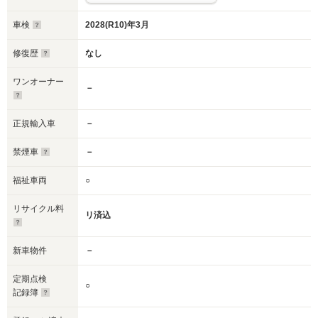
車検
2028(R10)年3月
修復歴
なし
ワンオーナー
－
正規輸入車
－
禁煙車
－
福祉車両
○
リサイクル料
リ済込
新車物件
－
定期点検
○
記録簿