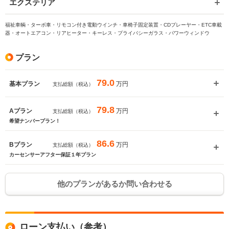
エクステリア
福祉車輌・ターボ車・リモコン付き電動ウインチ・車椅子固定装置・CDプレーヤー・ETC車載
器・オートエアコン・リアヒーター・キーレス・プライバシーガラス・パワーウィンドウ
プラン
79.0
万円
基本プラン
支払総額（税込）
79.8
万円
Aプラン
支払総額（税込）
希望ナンバープラン！
86.6
万円
Bプラン
支払総額（税込）
カーセンサーアフター保証１年プラン
他のプランがあるか問い合わせる
ローン支払い（参考）