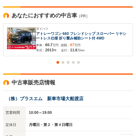
あなたにおすすめの中古車
［PR］
ダイハツ
アトレーワゴン 660 フレンドシップ スローパー リヤシ
ートレス仕様 折り畳み補助シート付 4WD
入力途中の情報を保存しますか？
60.7
67
本体：
万円
総額：
万円
2013
11.6
年式：
年
走行：
万km
※次回問い合わせをする際に自動入力されます
※保存された情報は
90
日で破棄されます
いいえ
はい
中古車販売店情報
（株）プラスエム 新車市場大船渡店
営業時間
10:00～19:00
定休日
月曜日・第２・第４日曜日