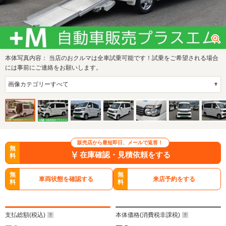
本体写真内容：
当店のおクルマは全車試乗可能です！試乗をご希望される場合
には事前にご連絡をお願いします。
販売店から最短即日、メールで返答！
無
在庫確認・見積依頼をする
料
無
無
車両状態を確認する
来店予約をする
料
料
支払総額(税込)
本体価格(消費税非課税)