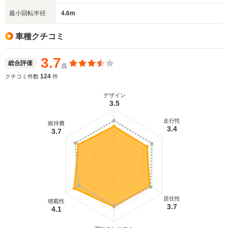
最小回転半径
4.6m
車種クチコミ
3.7
総合評価
点
124
クチコミ件数
件
デザイン
3.5
走行性
維持費
3.4
3.7
居住性
積載性
3.7
4.1