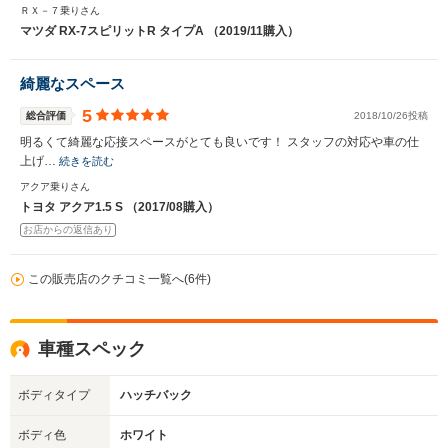
ＲＸ－７乗りさん
マツダ RX-7スピリットR タイプA （2019/11購入）
綺麗なスペース
5
総合評価
2018/10/26投稿
明るくて綺麗な応接スペースがとても良いです！ スタッフの対応や車の仕
上げ…
続きを読む
アクア乗りさん
トヨタ アクア1.5 S （2017/08購入）
お店からの返信あり
この販売店のクチコミ一覧へ(6件)
車種スペック
ボディタイプ
ハッチバック
ボディ色
ホワイト