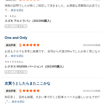
突然の訪問でしたが快くご対応して頂きました。お洒落な雰囲気のお店でと
て…
続きを読む
Ｎ・Ａさん
スズキ アルトラパン（2023/06購入）
お店からの返信あり
One and Only
5
総合評価
2023/05/30投稿
お店もクルマも非常に綺麗です。 自宅から片道100㎞でしたが全く苦になり
ま…
続きを読む
ＨＮ７５５ｍさん
レクサス HS250h バージョンI （2023/05購入）
お店からの返信あり
次買うとしたらまたここかな
5
総合評価
2019/11/14投稿
対応良く、店内も綺麗。大きい車で行くと駐車スペースは厳しいかもです(^
_^;…
続きを読む