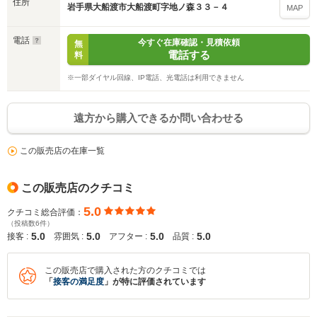
住所
岩手県大船渡市大船渡町字地ノ森３３－４
MAP
電話
今すぐ在庫確認・見積依頼
無
電話する
料
※一部ダイヤル回線、IP電話、光電話は利用できません
遠方から購入できるか問い合わせる
この販売店の在庫一覧
この販売店のクチコミ
5.0
クチコミ総合評価：
（投稿数6件）
5.0
5.0
5.0
5.0
接客 :
雰囲気 :
アフター :
品質 :
この販売店で購入された方のクチコミでは
「
接客の満足度
」が特に評価されています