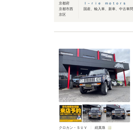
京都府
Ｉ－ｒｉｅ ｍｏｔｏｒｓ
京都市西
京区
クロカン・ＳＵＶ
紺真珠