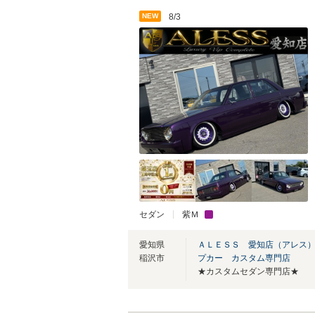
NEW
8/3
セダン
紫Ｍ
愛知県
ＡＬＥＳＳ 愛知店（アレス
稲沢市
プカー カスタム専門店
★カスタムセダン専門店★