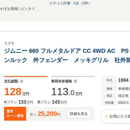
クチコミ評価：
5
点（
2
件）
国産、輸入車、新車、中古車問わずお客様にピッタリの１台をご用意いたします！！
スズキ
ジムニー 660 フルメタルドア CC 4WD AC 
ンルック 外フェンダー メッキグリル 社外
ブ 社外ウッドハンドル タンクガード 社外
ド ETC CDオーディオ
1994
年式
支払総額
車両本体価格
128
113
車検整
車検
.0
万円
万円
保証無
保証
133
143
A
プラン
B
プラン
万円
万円
660CC
排気量
通常
25,200
詳細を見る
月々
円
ローン価格
お気に入り