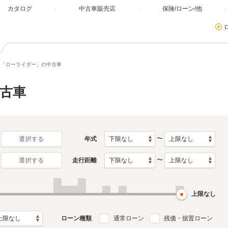
カタログ
中古車販売店
保険/ローン/他
「ローライダー」の中古車
古車
〜
年式
選択する
〜
走行距離
選択する
上限なし
ローン種類
通常ローン
残価・据置ローン