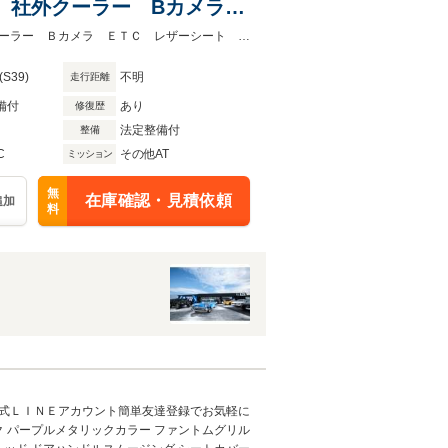
ル 社外クーラー Bカメラ
キャブ アルミラジエータ
ＳＳ ６４ｙモデル フロアＡＴ Ｆｒディスクブレーキ 社外ホイール社外クーラー Ｂカメラ ＥＴＣ レザーシート エーデルブロックキャブ アルミラジエーター 電動ファン
(S39)
不明
走行距離
備付
あり
修復歴
法定整備付
整備
C
その他AT
ミッション
無
在庫確認・見積依頼
追加
料
公式ＬＩＮＥアカウント簡単友達登録でお気軽に
ク パープルメタリックカラー ファントムグリル