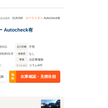
社外AW
ローライダー
Autocheck有
該当箇所：
utocheck有
(H11)
不明
走行距離
R09)年02月
なし
修復歴
法定整備無
整備
C
コラム4AT
ミッション
無
在庫確認・見積依頼
追加
料