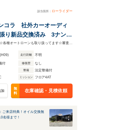
ローライダー
該当箇所：
ベンコラ 社外カーオーディ
天張り新品交換済み 3ナンバ
☆安心の認証工場による整備・仕上げ込み総額表示※管轄外登録・自宅納車相談☆各種オートローンも取り扱ってます☆審査は簡単にすぐできますので、お気軽にご相談ください☆
(H09)
不明
走行距離
備付
なし
修復歴
法定整備付
整備
C
フロア4AT
ミッション
無
在庫確認・見積依頼
追加
料
：ご来店特典！オイル交換無
10名様まで！