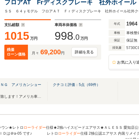
フロアAT Frディスクブレーキ 社外ホイー
ETC ナビ レザーシート エーデルブロック
ー 電動ファン
1964
年式
支払総額
車両本体価格
1015
998
車検整
車検
.0
万円
万円
保証無
保証
5730C
排気量
残価
69,200
詳細を見る
月々
円
ローン価格
お気に入り
ＩＮＧ アメリカンショー
クチコミ評価：
5
点（
69
件）
あなただけの特別な車両ご案内致します！アメリカ車のことなら是非弊社にお問合せを！
ラウン★レトロ
ローライダー
仕様★2独ハイスピードエアサス★ＡＬＥＳＳ 愛知店
ＩＤは＠a-05 です♪ レトロ
ローライダー
仕様 2独公認エアサス 内装リメイ