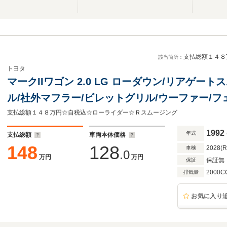
支払総額１４８
該当箇所：
トヨタ
マークIIワゴン 2.0 LG ローダウン/リアゲー
ル/社外マフラー/ビレットグリル/ウーファー/
ル
支払総額１４８万円☆自税込☆ローライダー☆Ｒスムージング
1992
年式
支払総額
車両本体価格
148
128
2028(
車検
.0
万円
万円
保証無
保証
2000C
排気量
お気に入り