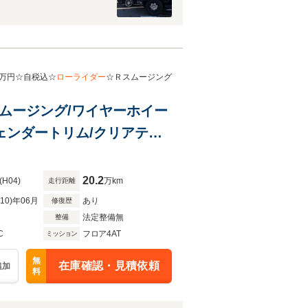
万円☆自税込☆
ローライダー
☆Ｒスムージング
トスムージング/ワイヤーホイー
フェンダートリム/クリアテー
20.2
(H04)
万km
走行距離
R10)年06月
あり
修復歴
法定整備無
整備
C
フロア4AT
ミッション
無
在庫確認・見積依頼
追加
料