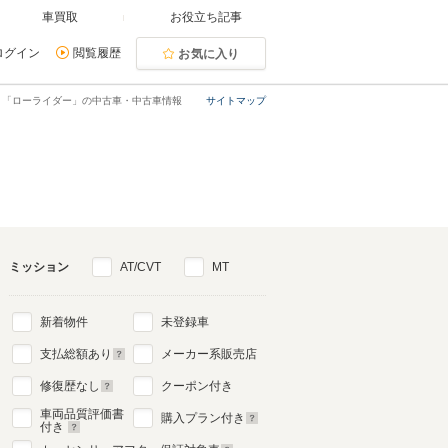
車買取
お役立ち記事
ログイン
閲覧履歴
お気に入り
「ローライダー」の中古車・中古車情報
サイトマップ
ミッション
AT/CVT
MT
新着物件
未登録車
支払総額あり
メーカー系販売店
修復歴なし
クーポン付き
車両品質評価書
購入プラン付き
付き