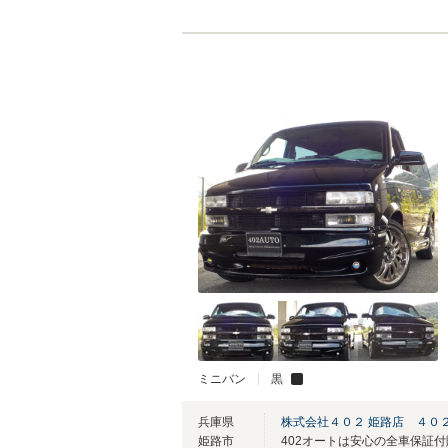
ミニバン
黒
兵庫県
株式会社４０２ 姫路店 ４０
姫路市