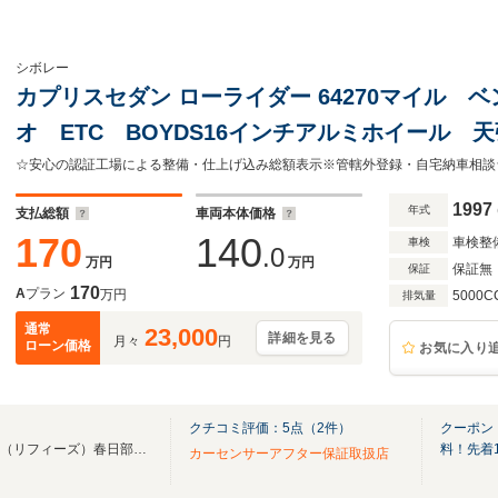
シボレー
カプリスセダン ローライダー 64270マイル 
オ ETC BOYDS16インチアルミホイール 
ー登録
1997
年式
支払総額
車両本体価格
170
140
車検整
車検
.0
万円
万円
保証無
保証
170
A
プラン
万円
5000C
排気量
通常
23,000
詳細を見る
月々
円
ローン価格
お気に入り
クチコミ評価：
5
点（
2
件）
クーポン
☆認証工場・販売・買取Rifeez（リフィーズ）春日部店☆https://rifeez.com☆
料！先着
カーセンサーアフター保証取扱店