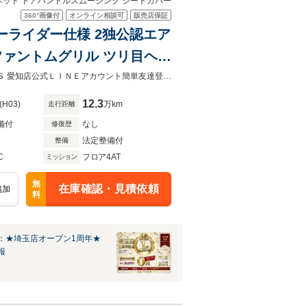
ヘッド ドアハンドルスムージング シートカバー
360°
画像付
オンライン相談可
販売店保証
ローライダー仕様 2独公認エア
ファントムグリル ツリ目ヘッ
★13クラウン★レトロローライダー仕様★2独ハイスピードエアサス★ＡＬＥＳＳ 愛知店公式ＬＩＮＥアカウント簡単友達登録でお気軽にお問合せ下さい ＩＤは＠a-05 です♪
12.3
(H03)
万km
走行距離
備付
なし
修復歴
法定整備付
整備
C
フロア4AT
ミッション
無
在庫確認・見積依頼
追加
料
：★埼玉店オープン1周年★
報