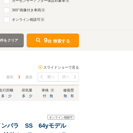
カーセンサーアフター保証対象車
360
°画像付き車両
オンライン相談可
9
条件をクリア
台 検索する
スライドショーで見る
1
前へ
次へ
最初
最後
走行距離
排気量
車検
修復歴
多
少
多
少
付
無
無
有
オンライン相談可
インパラ SS 64yモデル