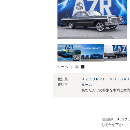
クーペ
黒
愛知県
ＡＺＺＵＲＲＥ ＭＯＴＯＲ
豊明市
ルーム
★13ク
該当箇所：
お問合せ下さい 