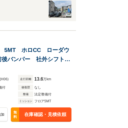
PS 5MT ホロCC ローダウ
前後バンパー 社外シフトノ
ホイール 社外アンダーガー
13.6
(H06)
万km
走行距離
備付
なし
修復歴
法定整備付
整備
フロア5MT
ミッション
無
在庫確認・見積依頼
追加
料