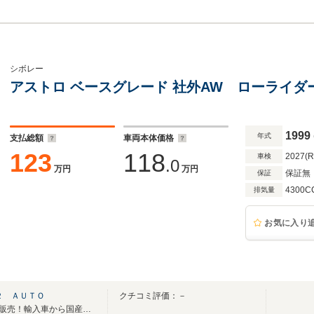
シボレー
アストロ ベースグレード 社外AW ローライダー A
1999
年式
支払総額
車両本体価格
123
118
2027(
車検
.0
万円
万円
保証無
保証
4300C
排気量
お気に入り
２ ＡＵＴＯ
クチコミ評価：－
402オートは安心の全車保証付販売！輸入車から国産車まで幅広く取り扱っております。