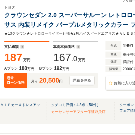
ツリ目
トヨタ
クラウンセダン 2.0 スーパーサルーン レトロ
サス 内装リメイク パープルメタリックカラー 
ド ドアハンドルスムージング シートカバー
1991
年式
支払総額
車両本体価格
187
167
車検整
車検
.0
万円
万円
保証付
保証
188
192
A
プラン
B
プラン
万円
万円
2000C
排気量
通常
20,500
詳細を見る
月々
円
ローン価格
お気に入り
）ＶＩＰカー＆ドレスアッ
クチコミ評価：
4.8
点（
50
件）
クーポン
フェア情
カーセンサーアフター保証取扱店