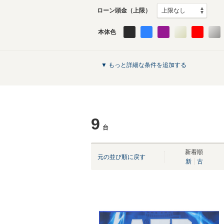
ローン頭金（上限）
本体色
▼ もっと詳細な条件を追加する
9
台
新着順
元の並び順に戻す
新
古