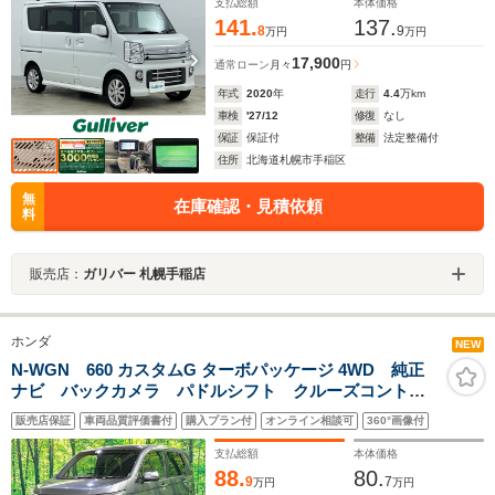
支払総額
本体価格
141.
137.
8
9
万円
万円
17,900
通常ローン
月々
円
年式
2020
年
走行
4.4
万km
車検
'27/12
修復
なし
保証
保証付
整備
法定整備付
住所
北海道札幌市手稲区
無
在庫確認・見積依頼
料
販売店：
ガリバー 札幌手稲店
ホンダ
NEW
N-WGN 660 カスタムG ターボパッケージ 4WD 純正
ナビ バックカメラ パドルシフト クルーズコントロ
ール シートヒーター オートライト HIDヘッド オー
販売店保証
車両品質評価書付
購入プラン付
オンライン相談可
360°画像付
トエアコン ハーフレザー アイドリングストップ ス
マートキー ETC
支払総額
本体価格
88.
80.
9
7
万円
万円