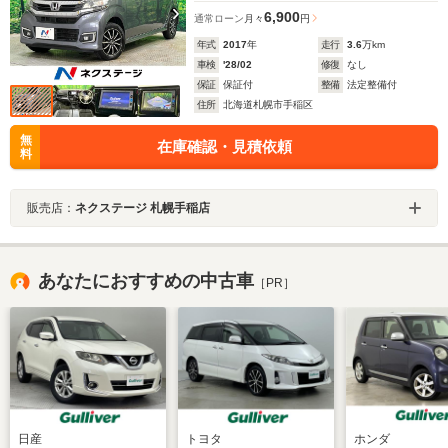
6,900
通常ローン
月々
円
年式
2017
年
走行
3.6
万km
車検
'28/02
修復
なし
保証
保証付
整備
法定整備付
住所
北海道札幌市手稲区
無
在庫確認・見積依頼
料
販売店：
ネクステージ 札幌手稲店
あなたにおすすめの中古車
［PR］
日産
トヨタ
ホンダ