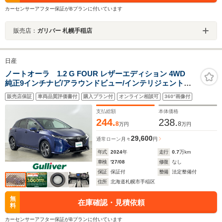
カーセンサーアフター保証がBプランに付いています
販売店：
ガリバー 札幌手稲店
日産
ノートオーラ 1.2 G FOUR レザーエディション 4WD
純正9インチナビ/アラウンドビュー/インテリジェントル
ームミラー/シートヒーター/ステアリングヒーター/エマー
販売店保証
車両品質評価書付
購入プラン付
オンライン相談可
360°画像付
ジェンシーブレーキ/LEDヘッドライト/革巻きステアリン
グ/革シート/夏タイヤ積込/BSM
支払総額
本体価格
244.
238.
8
8
万円
万円
29,600
通常ローン
月々
円
年式
2024
年
走行
0.7
万km
車検
'27/08
修復
なし
保証
保証付
整備
法定整備付
住所
北海道札幌市手稲区
無
在庫確認・見積依頼
料
カーセンサーアフター保証がBプランに付いています