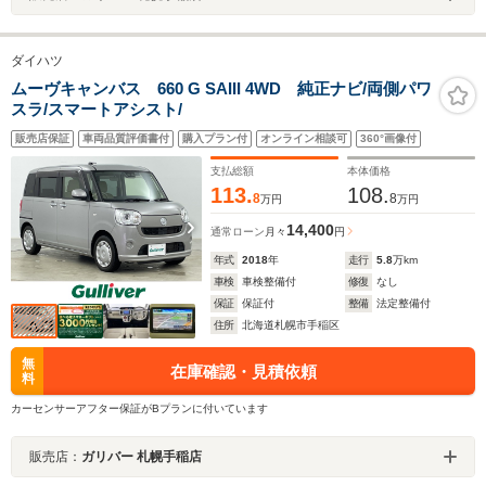
ダイハツ
ムーヴキャンバス 660 G SAIII 4WD 純正ナビ/両側パワ
スラ/スマートアシスト/
販売店保証
車両品質評価書付
購入プラン付
オンライン相談可
360°画像付
支払総額
本体価格
113.
108.
8
8
万円
万円
14,400
通常ローン
月々
円
年式
2018
年
走行
5.8
万km
車検
車検整備付
修復
なし
保証
保証付
整備
法定整備付
住所
北海道札幌市手稲区
無
在庫確認・見積依頼
料
カーセンサーアフター保証がBプランに付いています
販売店：
ガリバー 札幌手稲店