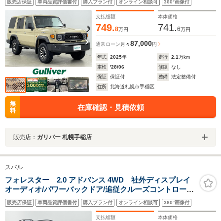
販売店保証
車両品質評価書付
購入プラン付
オンライン相談可
360°画像付
ト/先行車発進告知/ロードサインアシスト/ETC2.0/デジタ
ルインナーミラー
支払総額
本体価格
749.
741.
8
6
万円
万円
87,000
通常ローン
月々
円
年式
2025
年
走行
2.1
万km
車検
'28/06
修復
なし
保証
保証付
整備
法定整備付
住所
北海道札幌市手稲区
無
在庫確認・見積依頼
料
販売店：
ガリバー 札幌手稲店
スバル
フォレスター 2.0 アドバンス 4WD 社外ディスプレイ
オーディオ/パワーバックドア/追従クルーズコントロー
ル/LEDヘッドライト/コーナーセンサー/シートヒーター/
販売店保証
車両品質評価書付
購入プラン付
オンライン相談可
360°画像付
パワーシート/ハンドルヒーター/バックカメラ/純正18AW/
ルーフレール
支払総額
本体価格