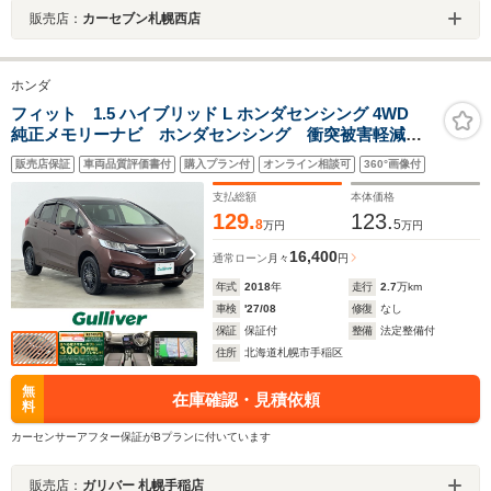
販売店：
カーセブン札幌西店
ホンダ
フィット 1.5 ハイブリッド L ホンダセンシング 4WD
純正メモリーナビ ホンダセンシング 衝突被害軽減ブ
レーキ 横滑り防止装置 レーダークルーズコントロー
販売店保証
車両品質評価書付
購入プラン付
オンライン相談可
360°画像付
ル レーンキープアシスト バックカメラ ビルトイン
ETC アイドリングストップ ワイパーデアイサー
支払総額
本体価格
129.
123.
8
5
万円
万円
16,400
通常ローン
月々
円
年式
2018
年
走行
2.7
万km
車検
'27/08
修復
なし
保証
保証付
整備
法定整備付
住所
北海道札幌市手稲区
無
在庫確認・見積依頼
料
カーセンサーアフター保証がBプランに付いています
販売店：
ガリバー 札幌手稲店