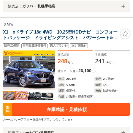
販売店：
ガリバー 札幌手稲店
ＢＭＷ
X1 xドライブ 18d 4WD 10.25型HDDナビ コンフォー
トパッケージ ドライビングアシスト パワーシート&シ
ートメモリー パワーバックドア パークディスタンス
販売店保証
車両品質評価書付
購入プラン付
360°画像付
コントロール パーキングアシスト ルーフレール
LEDヘッドライト
支払総額
本体価格
248
241.
4
万円
万円
26,100
通常ローン
月々
円
年式
2021
年
走行
2.6
万km
車検
'27/05
修復
なし
保証
保証付
整備
法定整備付
住所
北海道札幌市手稲区
無
在庫確認・見積依頼
料
カーセンサーアフター保証がBプランに付いています
販売店：
カーセブン札幌西店