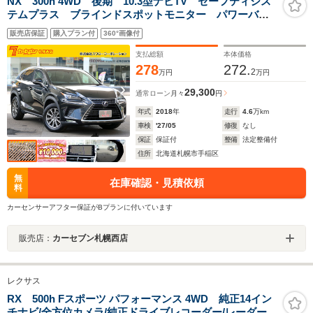
NX 300h 4WD 後期 10.3型ナビTV セーフティシス
テムプラス ブラインドスポットモニター パワーバッ
クドア レーダークルーズコントロール ステアリング
販売店保証
購入プラン付
360°画像付
ヒーター パワーシート パドルシフト ステアリング
スイッチ
支払総額
本体価格
278
272.
2
万円
万円
29,300
通常ローン
月々
円
年式
2018
年
走行
4.6
万km
車検
'27/05
修復
なし
保証
保証付
整備
法定整備付
住所
北海道札幌市手稲区
無
在庫確認・見積依頼
料
カーセンサーアフター保証がBプランに付いています
販売店：
カーセブン札幌西店
レクサス
RX 500h Fスポーツ パフォーマンス 4WD 純正14イン
チナビ/全方位カメラ/純正ドライブレコーダー/レーダーク