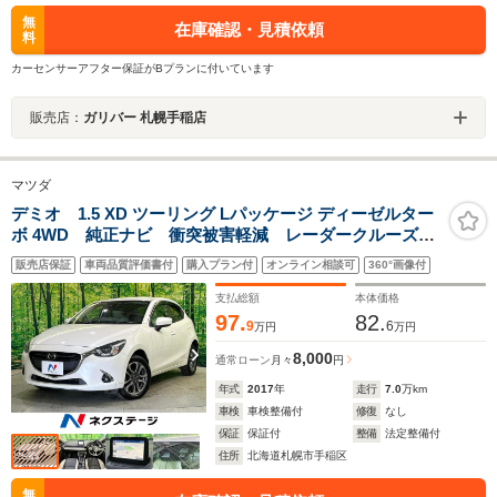
無
在庫確認・見積依頼
料
カーセンサーアフター保証がBプランに付いています
販売店：
ガリバー 札幌手稲店
マツダ
デミオ 1.5 XD ツーリング Lパッケージ ディーゼルター
ボ 4WD 純正ナビ 衝突被害軽減 レーダークルーズ
コーナーセンサー レーンアシスト ハーフレザーシー
販売店保証
車両品質評価書付
購入プラン付
オンライン相談可
360°画像付
ト スマートキー LEDヘッド オートハイビーム オ
ートライト
支払総額
本体価格
97.
82.
9
6
万円
万円
8,000
通常ローン
月々
円
年式
2017
年
走行
7.0
万km
車検
車検整備付
修復
なし
保証
保証付
整備
法定整備付
住所
北海道札幌市手稲区
無