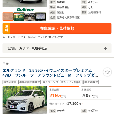
年式
2015
年
走行
4.9
万km
車検
車検整備付
修復
なし
保証
保証付
整備
法定整備付
住所
北海道札幌市手稲区
無
在庫確認・見積依頼
料
カーセンサーアフター保証がBプランに付いています
販売店：
ガリバー 札幌手稲店
日産
エルグランド 3.5 350ハイウェイスター プレミアム
4WD サンルーフ アラウンドビューM フリップダウ
ンモニター メーカーナビ 両側パワースライドドア
販売店保証
車両品質評価書付
購入プラン付
オンライン相談可
360°画像付
パワーバックドア 衝突軽減装置 レーダークルーズ
パワーシート シートヒーター ETC
支払総額
本体価格
219.
205.
9
7
万円
万円
17,100
通常ローン
月々
円
年式
2015
年
走行
4.6
万km