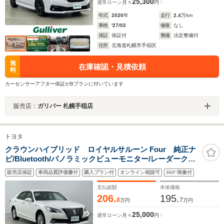
25,300
通常ローン
月々
円
年式
2020
年
走行
2.4
万km
車検
'27/02
修復
なし
保証
保証付
整備
法定整備付
住所
北海道札幌市手稲区
無
在庫確認・見積依頼
料
カーセンサーアフター保証がBプランに付いています
販売店：
ガリバー 札幌手稲店
トヨタ
クラウンハイブリッド ロイヤルサルーン Four 純正ナ
ビ/Bluetooth/パノラミックビューモニター/レーダークル
コン/ステアリングヒーター/シートヒーター/ETC/ステア
販売店保証
車両品質評価書付
購入プラン付
オンライン相談可
360°画像付
リングスイッチ/パワーシート/ミラーヒーター/衝突被害軽
減
支払総額
本体価格
206.
195.
8
7
万円
万円
25,000
通常ローン
月々
円