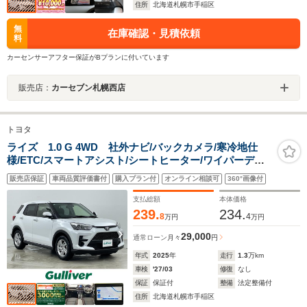
住所
北海道札幌市手稲区
無
在庫確認・見積依頼
料
カーセンサーアフター保証がBプランに付いています
販売店：
カーセブン札幌西店
トヨタ
ライズ 1.0 G 4WD 社外ナビ/バックカメラ/寒冷地仕
様/ETC/スマートアシスト/シートヒーター/ワイパーデア
イサー/LEDヘッドライト/オートライト/ステアリングスイ
販売店保証
車両品質評価書付
購入プラン付
オンライン相談可
360°画像付
ッチ/アイドリングストップ/スマートキー
支払総額
本体価格
239.
234.
8
4
万円
万円
29,000
通常ローン
月々
円
年式
2025
年
走行
1.3
万km
車検
'27/03
修復
なし
保証
保証付
整備
法定整備付
住所
北海道札幌市手稲区