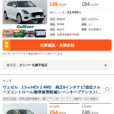
189.
184.
8
1
万円
万円
23,000
通常ローン
月々
円
年式
2025
年
走行
1.2
万km
車検
'27/05
修復
なし
保証
保証付
整備
法定整備付
住所
北海道札幌市手稲区
無
在庫確認・見積依頼
料
カーセンサーアフター保証がBプランに付いています
販売店：
ガリバー 札幌手稲店
ホンダ
ヴェゼル 1.5 e:HEV Z 4WD 純正8インチナビ/追従クル
ーズコントロール/衝突被害軽減/レーンキープアシスト/電
動リアゲート/ブラインドスポットモニター/オートブレー
販売店保証
車両品質評価書付
購入プラン付
オンライン相談可
360°画像付
キホールド/ダウンヒルアシストコントロール/ハーフレザ
ー
支払総額
本体価格
254.
248.
8
3
万円
万円