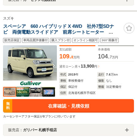
スズキ
スペーシア 660 ハイブリッド X 4WD 社外7型SDナ
ビ 両側電動スライドドア 前席シートヒーター
ETC 前方ドライブレコーダー LEDオートライト プ
販売店保証
車両品質評価書付
購入プラン付
オンライン相談可
360°画像付
ッシュスタート スマートキー 衝突被害軽減ブレー
キ オートハイビーム レーンアシスト
支払総額
本体価格
109.
104.
8
7
万円
万円
13,900
通常ローン
月々
円
年式
2019
年
走行
7.6
万km
車検
車検整備付
修復
なし
保証
保証付
整備
法定整備付
住所
北海道札幌市手稲区
無
在庫確認・見積依頼
料
カーセンサーアフター保証がBプランに付いています
販売店：
ガリバー 札幌手稲店