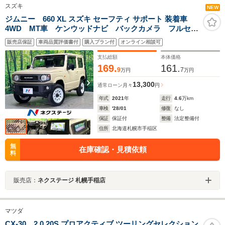
スズキ
NEW
ジムニー 660 XL スズキ セーフティ サポート 装着車
4WD MT車 ケンウッドナビ バックカメラ フルセ
グ 衝突軽減ブレーキ 車線逸脱警報 シートヒータ
販売店保証
車両品質評価書付
購入プラン付
オンライン相談可
ー スマートキー オートライト オートハイビーム
電動格納ミラー
支払総額
本体価格
169.
161.
9
7
万円
万円
13,300
通常ローン
月々
円
年式
2021
年
走行
4.6
万km
車検
'28/01
修復
なし
保証
保証付
整備
法定整備付
住所
北海道札幌市手稲区
無
在庫確認・見積依頼
料
販売店：
ネクステージ 札幌手稲店
マツダ
CX-30 2.0 20S プロアクティブ ツーリングセレクション