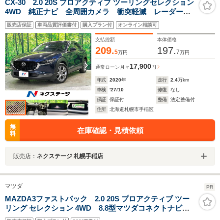
CX-30 2.0 20S プロアクティブ ツーリングセレクション
4WD 純正ナビ 全周囲カメラ 衝突軽減 レーダーク
ルーズ ブラインドスポット 誤発進抑制機能 クリア
販売店保証
車両品質評価書付
購入プラン付
オンライン相談可
ランスソナー パワーバックドア メモリー機能付パワ
ーシート ステアリングヒーター シートヒーター
支払総額
本体価格
209.
197.
5
7
万円
万円
17,900
通常ローン
月々
円
年式
2020
年
走行
2.4
万km
車検
'27/10
修復
なし
保証
保証付
整備
法定整備付
住所
北海道札幌市手稲区
無
在庫確認・見積依頼
料
販売店：
ネクステージ 札幌手稲店
マツダ
PR
MAZDA3ファストバック 2.0 20S プロアクティブ ツー
リング セレクション 4WD 8.8型マツダコネクトナビ
TV AutoExeエアロリアスポイラー 全周囲カメラ バ