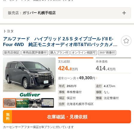
販売店：
ガリバー 札幌手稲店
トヨタ
アルファード ハイブリッド 2.5 S タイプゴールドII E-
Four 4WD 純正モニタオーディオ/BT&TV/バックカメラ/
純正フリップダウンモニター/ オートクルーズ/両側パワ
販売店保証
車両品質評価書付
購入プラン付
オンライン相談可
360°画像付
スラ/電動リアゲート/ETC/トヨタセーフティセンス/3眼
LEDヘッドライト/スマートキー
支払総額
本体価格
424.
414.
8
4
万円
万円
49,300
通常ローン
月々
円
年式
2021
年
走行
4.2
万km
車検
車検整備付
修復
なし
保証
保証付
整備
法定整備付
住所
北海道札幌市手稲区
無
在庫確認・見積依頼
料
カーセンサーアフター保証がBプランに付いています