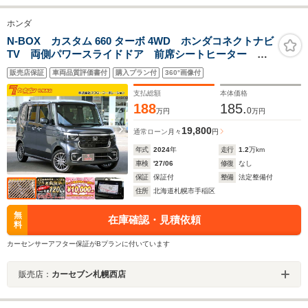
ホンダ
N-BOX カスタム 660 ターボ 4WD ホンダコネクトナビ
TV 両側パワースライドドア 前席シートヒーター
LEDフォグライト ホンダセンシング パドルシフト
販売店保証
車両品質評価書付
購入プラン付
360°画像付
渋滞追従機能付アダプティブクルーズコントロール パ
ーキングセンサー
支払総額
本体価格
188
185.
0
万円
万円
19,800
通常ローン
月々
円
年式
2024
年
走行
1.2
万km
車検
'27/06
修復
なし
保証
保証付
整備
法定整備付
住所
北海道札幌市手稲区
無
在庫確認・見積依頼
料
カーセンサーアフター保証がBプランに付いています
販売店：
カーセブン札幌西店