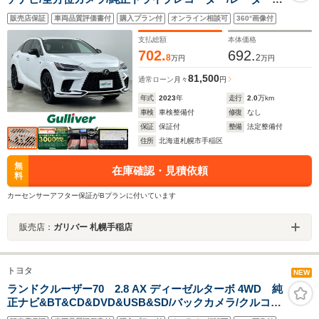
ルーズコントロール/レクサスセーフティ/パドルシフト/レ
販売店保証
車両品質評価書付
購入プラン付
オンライン相談可
360°画像付
ザーシート/エアーシート/パワーシート/LEDヘッドライ
ト/オートライト
支払総額
本体価格
702.
692.
8
2
万円
万円
81,500
通常ローン
月々
円
年式
2023
年
走行
2.0
万km
車検
車検整備付
修復
なし
保証
保証付
整備
法定整備付
住所
北海道札幌市手稲区
無
在庫確認・見積依頼
料
カーセンサーアフター保証がBプランに付いています
販売店：
ガリバー 札幌手稲店
トヨタ
NEW
ランドクルーザー70 2.8 AX ディーゼルターボ 4WD 純
正ナビ&BT&CD&DVD&USB&SD/バックカメラ/クルコ
ン/横滑り防止装置/衝突軽減ブレーキ/レーンキープアシス