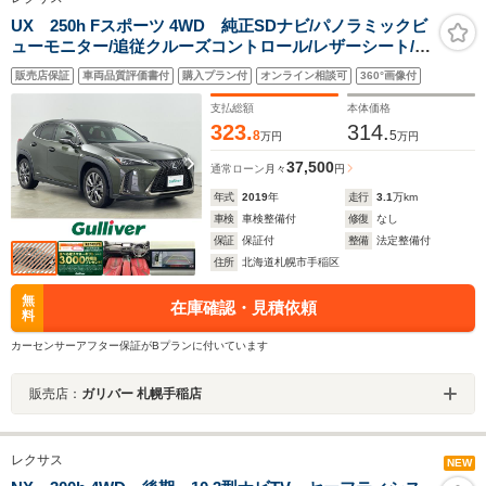
UX 250h Fスポーツ 4WD 純正SDナビ/パノラミックビ
ューモニター/追従クルーズコントロール/レザーシート/パ
ワーシート/メモリーシート/シートヒーター/ステアリング
販売店保証
車両品質評価書付
購入プラン付
オンライン相談可
360°画像付
ヒーター/ミラーヒーター/パドルシフト/BSM
支払総額
本体価格
323.
314.
8
5
万円
万円
37,500
通常ローン
月々
円
年式
2019
年
走行
3.1
万km
車検
車検整備付
修復
なし
保証
保証付
整備
法定整備付
住所
北海道札幌市手稲区
無
在庫確認・見積依頼
料
カーセンサーアフター保証がBプランに付いています
販売店：
ガリバー 札幌手稲店
レクサス
NEW