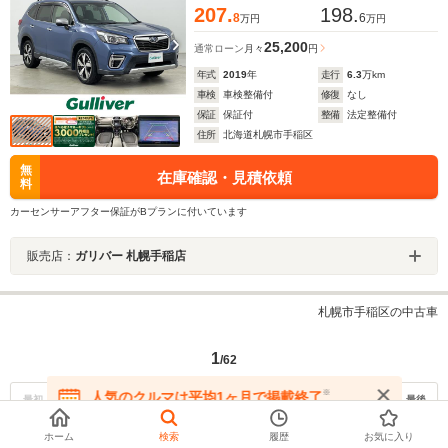
207.
198.
8
6
万円
万円
25,200
通常ローン
月々
円
年式
2019
年
走行
6.3
万km
車検
車検整備付
修復
なし
保証
保証付
整備
法定整備付
住所
北海道札幌市手稲区
無
在庫確認・見積依頼
料
カーセンサーアフター保証がBプランに付いています
販売店：
ガリバー 札幌手稲店
札幌市手稲区の中古車
1
/62
※
人気のクルマは平均1ヶ月で掲載終了
最初
前の30件
次の30件
最後
在庫が無くなる前にお問い合わせください
ホーム
検索
履歴
お気に入り
※人気のクルマは平均1ヶ月で掲載終了