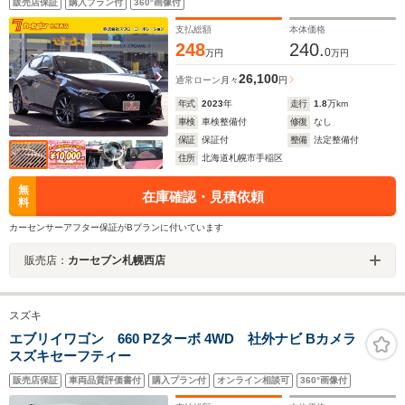
販売店保証
購入プラン付
360°画像付
ーガンディレザーパッケージ スマートブレーキサポー
ト シートヒーター アダプティブLED ステアリング
支払総額
本体価格
ヒーター
248
240.
0
万円
万円
26,100
通常ローン
月々
円
年式
2023
年
走行
1.8
万km
車検
車検整備付
修復
なし
保証
保証付
整備
法定整備付
住所
北海道札幌市手稲区
無
在庫確認・見積依頼
料
カーセンサーアフター保証がBプランに付いています
販売店：
カーセブン札幌西店
スズキ
エブリイワゴン 660 PZターボ 4WD 社外ナビ Bカメラ
スズキセーフティー
販売店保証
車両品質評価書付
購入プラン付
オンライン相談可
360°画像付