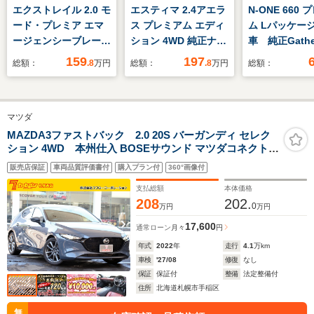
エクストレイル 2.0 モ
エスティマ 2.4アエラ
N-ONE 660
ード・プレミア エマ
ス プレミアム エディ
ム Lパッケージ
ージェンシーブレーキ
ション 4WD 純正ナ
車 純正Gath
パッケージ 2列車
ビ/クルーズコントロ
TV 社外ET
159
197
総額：
.8
万円
総額：
.8
万円
総額：
4WD 寒冷地/純正ナ
ール/両側パワースラ
イブレコーダ
ビ/全方位カメラ/ドラ
イドドア/フリップダ
トエアコン 
レコ
ウン/ブレーキアシス
キー プッシ
マツダ
ト/ドライブレコーダ
ンスタート 
ー/ステアリングスイ
ノンオートラ
MAZDA3ファストバック 2.0 20S バーガンディ セレク
ション 4WD 本州仕入 BOSEサウンド マツダコネクト
ッチ/ISOFIX/フリップ
正アルミホイ
8.8型ディスプレイ&TV 全周囲カメラ スマートブレーキサ
ダウン/オートライト/
アプライバシ
販売店保証
車両品質評価書付
購入プラン付
360°画像付
ポート レーダークルーズ バーガンディーレザー ステアリ
パワーシート
ス フロアマ
ングヒーター メモリーシート シートヒーター ETC
支払総額
本体価格
208
202.
0
万円
万円
17,600
通常ローン
月々
円
年式
2022
年
走行
4.1
万km
車検
'27/08
修復
なし
保証
保証付
整備
法定整備付
住所
北海道札幌市手稲区
無