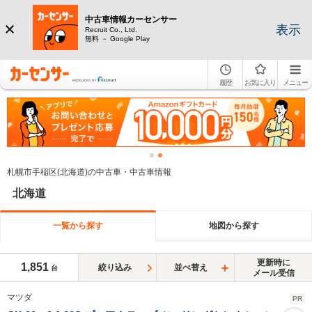
中古車情報カーセンサー
表示
Recruit Co., Ltd.
無料 － Google Play
履歴
お気に入り
メニュー
札幌市手稲区(北海道)の中古車・中古車情報
北海道
一覧から探す
地図から探す
更新時に
1,851
絞り込み
並べ替え
台
メール受信
マツダ
PR