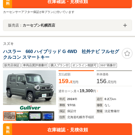
在庫確認・見積依頼
料
カーセンサーアフター保証がBプランに付いています
販売店：
カーセブン札幌西店
スズキ
ハスラー 660 ハイブリッド G 4WD 社外ナビ フルセグ
クルコン スマートキー
販売店保証
車両品質評価書付
購入プラン付
オンライン相談可
360°画像付
支払総額
本体価格
159.
156.
8
0
万円
万円
19,300
通常ローン
月々
円
年式
2024
年
走行
0.2
万km
車検
'27/11
修復
なし
保証
保証付
整備
法定整備付
住所
北海道札幌市手稲区
無
在庫確認・見積依頼
料