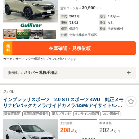
30,900
通常ローン
月々
円
年式
2021
年
走行
4.8
万km
車検
'28/02
修復
なし
保証
保証付
整備
法定整備付
住所
北海道札幌市手稲区
無
在庫確認・見積依頼
料
カーセンサーアフター保証がBプランに付いています
販売店：
ガリバー 札幌手稲店
スバル
インプレッサスポーツ 2.0 STI スポーツ 4WD 純正メモ
リナビ/バックカメラ/サイドカメラ/BSM/アイサイト/レー
ンキープアシスト/追従クルーズコントロール/パドルシフ
販売店保証
車両品質評価書付
購入プラン付
オンライン相談可
360°画像付
ト/アイドリングストップ/メモリーシート/パワーシート/
オートライト/LEDヘッドライト/
支払総額
本体価格
208.
202.
8
6
万円
万円