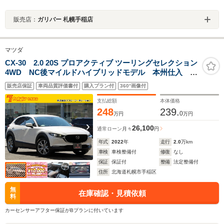
販売店：
ガリバー 札幌手稲店
マツダ
CX-30 2.0 20S プロアクティブ ツーリングセレクション
4WD NC後マイルドハイブリッドモデル 本州仕入
360度セーフティPKG ブラックレザーPKG マツダコネク
販売店保証
車両品質評価書付
購入プラン付
360°画像付
ト8.8型ナビ&TV スマートブレーキサポート レーダークル
ーズ PWBドア シートヒーター ステアリングヒーター
支払総額
本体価格
248
239.
0
万円
万円
26,100
通常ローン
月々
円
年式
2022
年
走行
2.0
万km
車検
車検整備付
修復
なし
保証
保証付
整備
法定整備付
住所
北海道札幌市手稲区
無
在庫確認・見積依頼
料
カーセンサーアフター保証がBプランに付いています