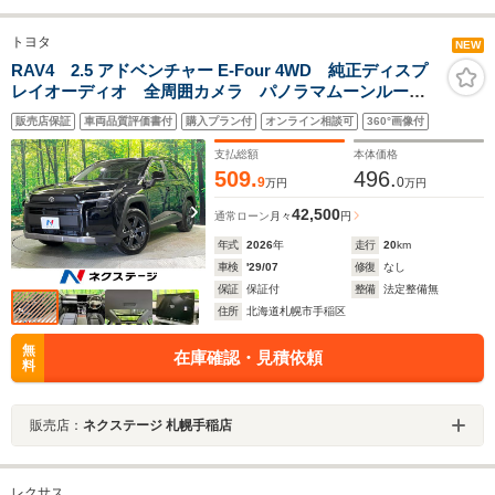
トヨタ
NEW
RAV4 2.5 アドベンチャー E-Four 4WD 純正ディスプ
レイオーディオ 全周囲カメラ パノラマムーンルー
フ ルーフレール セーフティーセンス レーダークル
販売店保証
車両品質評価書付
購入プラン付
オンライン相談可
360°画像付
ーズ ワイヤレス充電 パワーバックドア パワーシー
ト シートヒーター
支払総額
本体価格
509.
496.
9
0
万円
万円
42,500
通常ローン
月々
円
年式
2026
年
走行
20
km
車検
'29/07
修復
なし
保証
保証付
整備
法定整備無
住所
北海道札幌市手稲区
無
在庫確認・見積依頼
料
販売店：
ネクステージ 札幌手稲店
レクサス