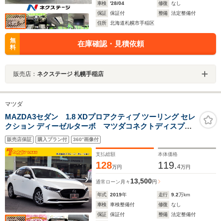
車検
'28/04
修復
なし
保証
保証付
整備
法定整備付
住所
北海道札幌市手稲区
無
在庫確認・見積依頼
料
販売店：
ネクステージ 札幌手稲店
マツダ
MAZDA3セダン 1.8 XDプロアクティブ ツーリング セレ
クション ディーゼルターボ マツダコネクトディスプレ
イ 360度カメラ クルージングトラフィックサポート
販売店保証
購入プラン付
360°画像付
TV/CD/DVD パワーシート&ヒーター スマートブレー
キサポート ドライバーモニタリング アダプディブ
支払総額
本体価格
LED ステアリングヒーター
128
119.
4
万円
万円
13,500
通常ローン
月々
円
年式
2019
年
走行
9.2
万km
車検
車検整備付
修復
なし
保証
保証付
整備
法定整備付