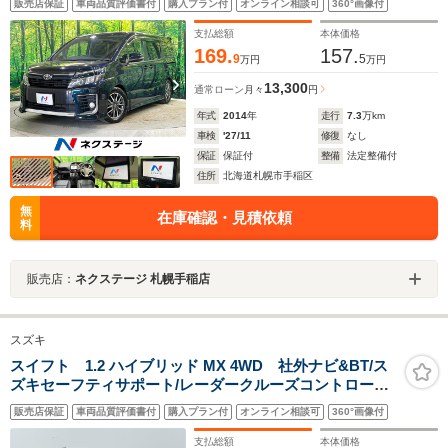
販売店保証
車両品質評価書付
購入プラン付
オンライン相談可
360°画像付
ETC アイドリングストップ
支払総額
本体価格
169.
157.
9
5
万円
万円
13,300
通常ローン
月々
円
年式
2014
年
走行
7.3
万km
車検
'27/11
修復
なし
保証
保証付
整備
法定整備付
住所
北海道札幌市手稲区
無
在庫確認・見積依頼
料
販売店：
ネクステージ 札幌手稲店
スズキ
スイフト 1.2 ハイブリッド MX 4WD 社外ナビ&BT/ス
ズキセーフティサポート/レーダークルーズコントロール/
パーキングセンサー/アイドリングストップ/ETC/前席シー
販売店保証
車両品質評価書付
購入プラン付
オンライン相談可
360°画像付
トヒーター/LEDヘッドライト/オートライト/スペアキー
支払総額
本体価格