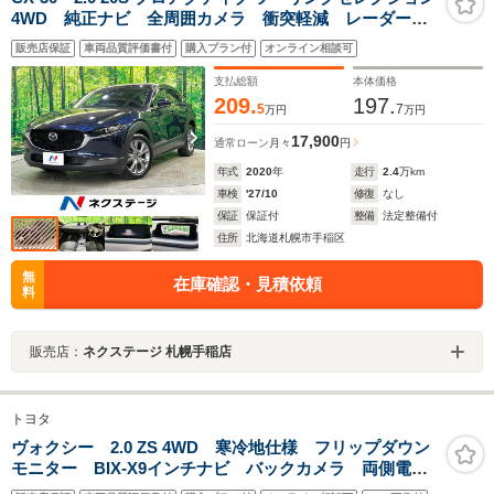
4WD 純正ナビ 全周囲カメラ 衝突軽減 レーダーク
ルーズ ブラインドスポット 誤発進抑制機能 クリア
販売店保証
車両品質評価書付
購入プラン付
オンライン相談可
ランスソナー パワーバックドア メモリー機能付パワ
ーシート ステアリングヒーター シートヒーター
支払総額
本体価格
209.
197.
5
7
万円
万円
17,900
通常ローン
月々
円
年式
2020
年
走行
2.4
万km
車検
'27/10
修復
なし
保証
保証付
整備
法定整備付
住所
北海道札幌市手稲区
無
在庫確認・見積依頼
料
販売店：
ネクステージ 札幌手稲店
トヨタ
ヴォクシー 2.0 ZS 4WD 寒冷地仕様 フリップダウン
モニター BIX-X9インチナビ バックカメラ 両側電動
スライド LEDヘッド オートライト スマートキー