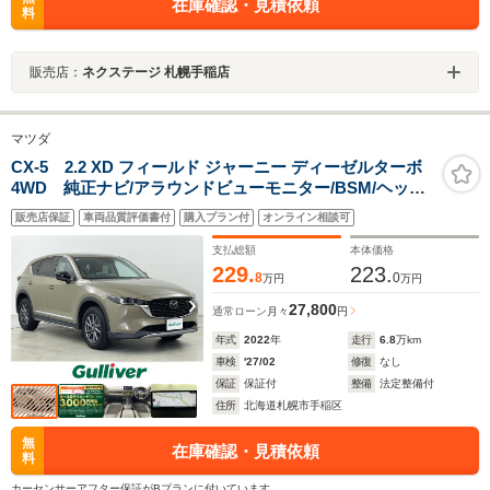
在庫確認・見積依頼
料
販売店：
ネクステージ 札幌手稲店
マツダ
CX-5 2.2 XD フィールド ジャーニー ディーゼルターボ
4WD 純正ナビ/アラウンドビューモニター/BSM/ヘッド
アップディスプレイ/パワーバックドア/ハーフレザーシー
販売店保証
車両品質評価書付
購入プラン付
オンライン相談可
ト/追従クルーズコントロール/ステアリングヒーター/シー
トヒーター/パワーシート/社外ETC
支払総額
本体価格
229.
223.
8
0
万円
万円
27,800
通常ローン
月々
円
年式
2022
年
走行
6.8
万km
車検
'27/02
修復
なし
保証
保証付
整備
法定整備付
住所
北海道札幌市手稲区
無
在庫確認・見積依頼
料
カーセンサーアフター保証がBプランに付いています