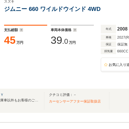
スズキ
ジムニー 660 ワイルドウインド 4WD
2008
年式
支払総額
車両本体価格
45
39
2027(
車検
.0
万円
万円
保証無
保証
660CC
排気量
お気に入り
ＫＹ
クチコミ評価：－
令和５年７月１日オープン！在庫車以外もお客様のご要望に合わせた車お探しいたします
カーセンサーアフター保証取扱店