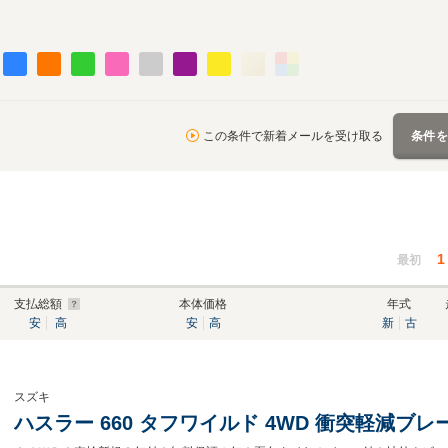
この条件で新着メールを受け取る
条件
1
最初
支払総額
本体価格
年式
安
高
安
高
新
古
スズキ
ハスラー 660 タフワイルド 4WD 衝突軽減