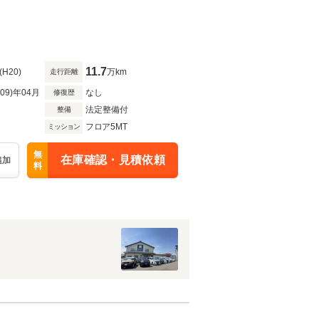
11.7
(H20)
万km
走行距離
R09)年04月
なし
修復歴
法定整備付
整備
フロア5MT
ミッション
無
在庫確認・見積依頼
追加
料