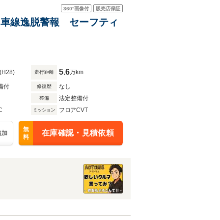
360°
画像付
販売店保証
メラ 車線逸脱警報 セーフティ
5.6
(H28)
万km
走行距離
備付
なし
修復歴
法定整備付
整備
C
フロアCVT
ミッション
無
在庫確認・見積依頼
追加
料