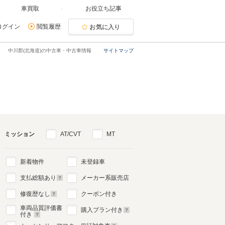
車買取
お役立ち記事
ログイン
閲覧履歴
お気に入り
中川郡(北海道)の中古車・中古車情報
サイトマップ
ミッション
AT/CVT
MT
新着物件
未登録車
支払総額あり
メーカー系販売店
修復歴なし
クーポン付き
車両品質評価書
購入プラン付き
付き