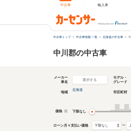
中古車
輸入車
中古車トップ
中古車情報:一覧
北海道の中古車
中川郡の中古車
メーカー
モデル・
選択する
車名
グレード
北海道
地域
市区町村
価格
下限なし
〜
ローン月々支払い価格