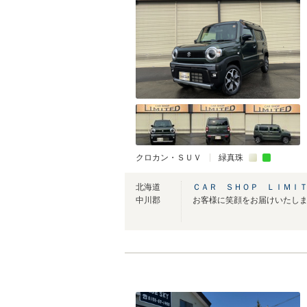
クロカン・ＳＵＶ
緑真珠
北海道
ＣＡＲ ＳＨＯＰ ＬＩＭＩ
中川郡
お客様に笑顔をお届けいたします(