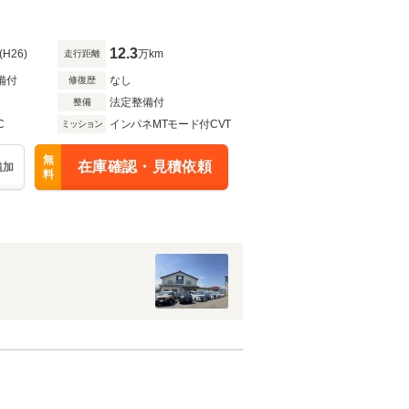
12.3
(H26)
万km
走行距離
備付
なし
修復歴
法定整備付
整備
C
インパネMTモード付CVT
ミッション
無
在庫確認・見積依頼
追加
料