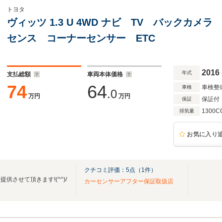
トヨタ
ヴィッツ 1.3 U 4WD ナビ TV バックカ
センス コーナーセンサー ETC
2016
年式
支払総額
車両本体価格
74
64
車検整
車検
.0
万円
万円
保証付
保証
1300C
排気量
お気に入り
クチコミ評価：
5
点（
1
件）
させて頂きます!(^^)/
カーセンサーアフター保証取扱店