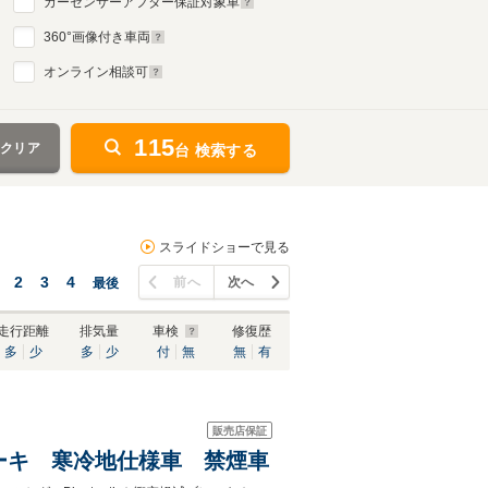
カーセンサーアフター保証対象車
360
°画像付き車両
オンライン相談可
115
をクリア
台 検索する
スライドショーで見る
2
3
4
前へ
次へ
最後
走行距離
排気量
車検
修復歴
多
少
多
少
付
無
無
有
販売店保証
ブレーキ 寒冷地仕様車 禁煙車