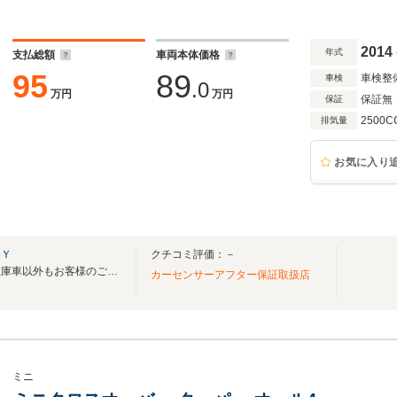
2014
年式
支払総額
車両本体価格
95
89
車検整
車検
.0
万円
万円
保証無
保証
2500C
排気量
お気に入り
ＫＹ
クチコミ評価：－
令和５年７月１日オープン！在庫車以外もお客様のご要望に合わせた車お探しいたします
カーセンサーアフター保証取扱店
ミニ