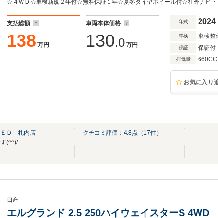
2024
年式
支払総額
車両本体価格
138
130
車検整
車検
.0
万円
万円
保証付
保証
660CC
排気量
お気に入り
ＴＥＤ 札内店
クチコミ評価：
4.8
点（
17
件）
^^)/
日産
エルグランド 2.5 250ハイウェイスターS 4WD