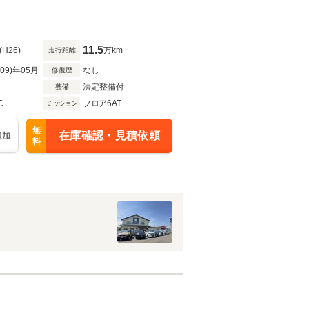
11.5
(H26)
万km
走行距離
R09)年05月
なし
修復歴
法定整備付
整備
C
フロア6AT
ミッション
無
在庫確認・見積依頼
追加
料