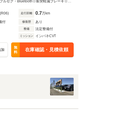
☆４ＷＤ☆車検新規２年付☆無料保証１年☆夏冬タイヤホイール付☆社外ナビ・フルセグ・Bluetooth☆衝突軽減ブレーキ☆横滑り防止機能☆シートヒーター☆寒冷地仕様車☆禁煙車☆
0.7
(R06)
万km
走行距離
備付
あり
修復歴
法定整備付
整備
インパネCVT
ミッション
無
在庫確認・見積依頼
追加
料