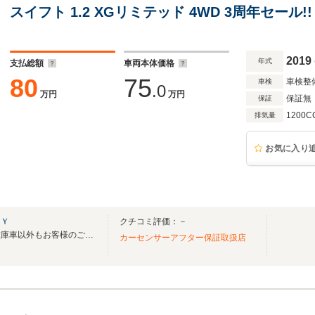
スイフト 1.2 XGリミテッド 4WD 3周年セール!!
2019
年式
支払総額
車両本体価格
80
75
車検整
車検
.0
万円
万円
保証無
保証
1200C
排気量
お気に入り
ＫＹ
クチコミ評価：－
令和５年７月１日オープン！在庫車以外もお客様のご要望に合わせた車お探しいたします
カーセンサーアフター保証取扱店