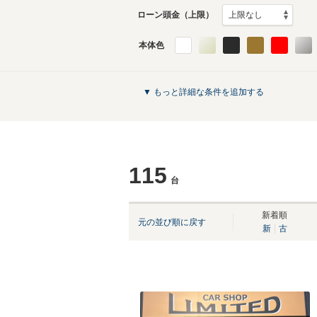
ローン頭金（上限）
本体色
▼ もっと詳細な条件を追加する
115
台
新着順
元の並び順に戻す
新
古