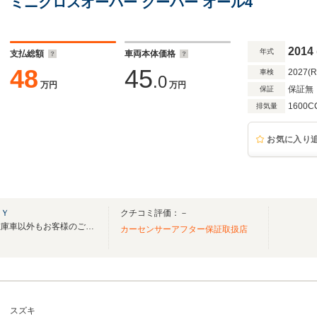
ミニクロスオーバー クーパー オール4
2014
年式
支払総額
車両本体価格
48
45
2027(
車検
.0
万円
万円
保証無
保証
1600C
排気量
お気に入り
ＫＹ
クチコミ評価：－
令和５年７月１日オープン！在庫車以外もお客様のご要望に合わせた車お探しいたします
カーセンサーアフター保証取扱店
スズキ