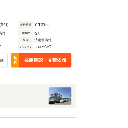
7.1
(R01)
万km
走行距離
備付
なし
修復歴
法定整備付
整備
C
フロアCVT
ミッション
無
在庫確認・見積依頼
追加
料