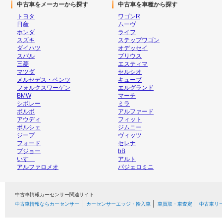
中古車をメーカーから探す
中古車を車種から探す
トヨタ
ワゴンR
日産
ムーヴ
ホンダ
ライフ
スズキ
ステップワゴン
ダイハツ
オデッセイ
スバル
プリウス
三菱
エスティマ
マツダ
セルシオ
メルセデス・ベンツ
キューブ
フォルクスワーゲン
エルグランド
BMW
マーチ
シボレー
ミラ
ボルボ
アルファード
アウディ
フィット
ポルシェ
ジムニー
ジープ
ヴィッツ
フォード
セレナ
プジョー
bB
いすゞ
アルト
アルファロメオ
パジェロミニ
中古車情報カーセンサー関連サイト
中古車情報ならカーセンサー
カーセンサーエッジ・輸入車
車買取・車査定
中古車リ