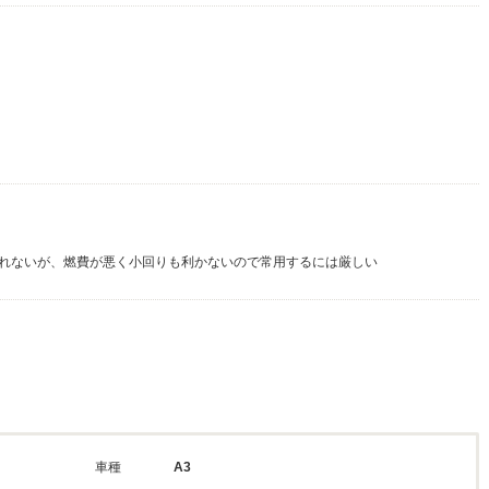
れないが、燃費が悪く小回りも利かないので常用するには厳しい
車種
A3