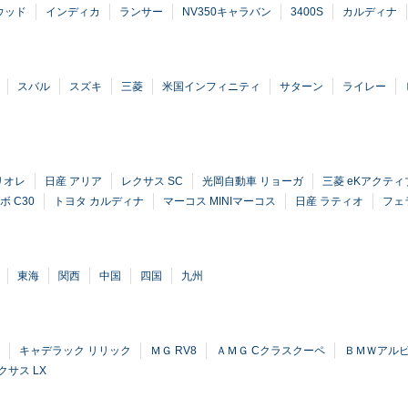
ウッド
インディカ
ランサー
NV350キャラバン
3400S
カルディナ
スバル
スズキ
三菱
米国インフィニティ
サターン
ライレー
リオレ
日産 アリア
レクサス SC
光岡自動車 リョーガ
三菱 eKアクティ
ボ C30
トヨタ カルディナ
マーコス MINIマーコス
日産 ラティオ
フェ
東海
関西
中国
四国
九州
キャデラック リリック
ＭＧ RV8
ＡＭＧ Cクラスクーペ
ＢＭＷアルピ
クサス LX