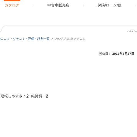
カタログ
中古車販売店
保険/ローン/他
A3の
の口コミ・クチコミ・評価・評判一覧
みいさんの車クチコミ
投稿日：
2013年3月27日
2
2
運転しやすさ：
維持費：