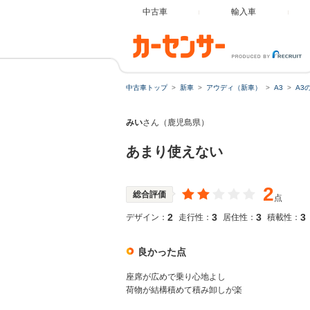
中古車
輸入車
中古車トップ
新車
アウディ（新車）
A3
A3
みい
さん（鹿児島県）
あまり使えない
2
総合評価
点
2
3
3
3
デザイン：
走行性：
居住性：
積載性：
良かった点
座席が広めで乗り心地よし
荷物が結構積めて積み卸しが楽