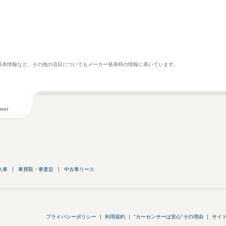
基本情報など、その他の項目についてもメーカー発表時の情報に基いています。
入車
車買取・車査定
中古車リース
プライバシーポリシー
利用規約
"カーセンサーは安心"その理由
サイ