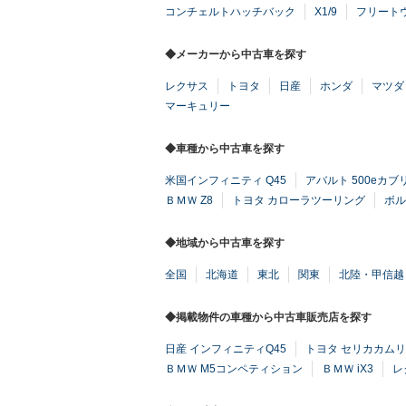
コンチェルトハッチバック
X1/9
フリート
◆メーカーから中古車を探す
レクサス
トヨタ
日産
ホンダ
マツダ
マーキュリー
◆車種から中古車を探す
米国インフィニティ Q45
アバルト 500eカブ
ＢＭＷ Z8
トヨタ カローラツーリング
ボル
◆地域から中古車を探す
全国
北海道
東北
関東
北陸・甲信越
◆掲載物件の車種から中古車販売店を探す
日産 インフィニティQ45
トヨタ セリカカムリ
ＢＭＷ M5コンペティション
ＢＭＷ iX3
レ