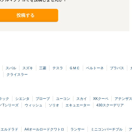
投稿する
スバル
スズキ
三菱
テスラ
ＧＭＣ
ベルトーネ
ブラバス
ジ
クライスラー
ラック
シエンタ
プローブ
ユーコン
スカイ
XKクーペ
アテンザ
／Tシリーズ
ウィッシュ
ソリオ
エキュエーター
430スクーデリア
エルドラド
A4オールロードクワトロ
ランサー
ミニコンバーチブル