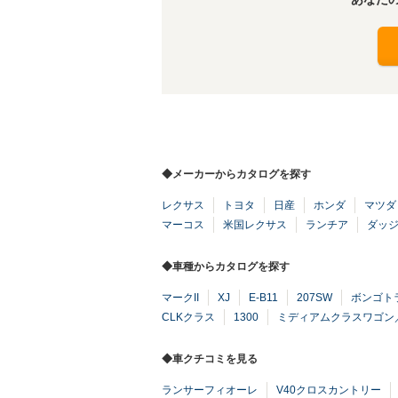
◆メーカーからカタログを探す
レクサス
トヨタ
日産
ホンダ
マツダ
マーコス
米国レクサス
ランチア
ダッ
◆車種からカタログを探す
マークII
XJ
E-B11
207SW
ボンゴト
CLKクラス
1300
ミディアムクラスワゴン
◆車クチコミを見る
ランサーフィオーレ
V40クロスカントリー