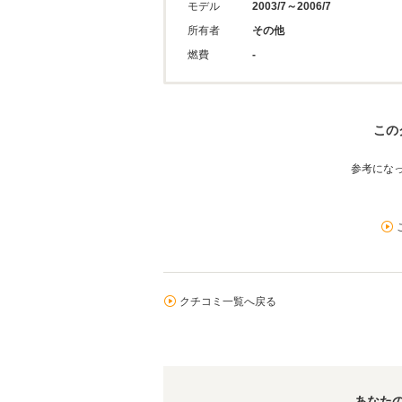
モデル
2003/7～2006/7
所有者
その他
燃費
-
この
参考にな
クチコミ一覧へ戻る
あなた