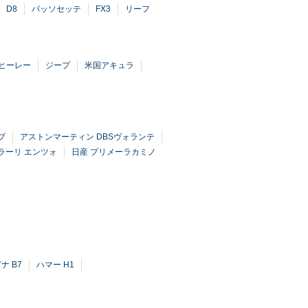
D8
パッソセッテ
FX3
リーフ
ヒーレー
ジープ
米国アキュラ
ブ
アストンマーティン DBSヴォランテ
ラーリ エンツォ
日産 プリメーラカミノ
ナ B7
ハマー H1