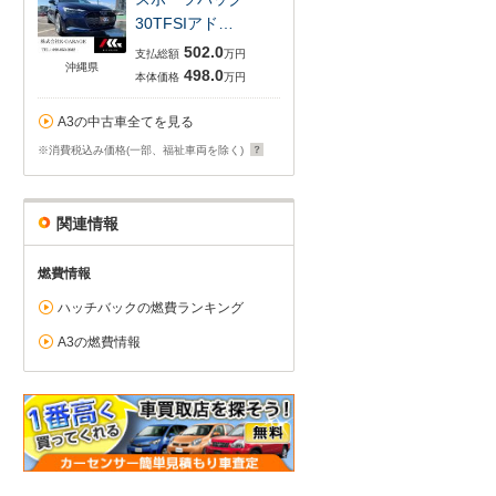
30TFSIアド…
502.0
支払総額
万円
沖縄県
498.0
本体価格
万円
A3の中古車全てを見る
※消費税込み価格(一部、福祉車両を除く)
関連情報
燃費情報
ハッチバックの燃費ランキング
A3の燃費情報