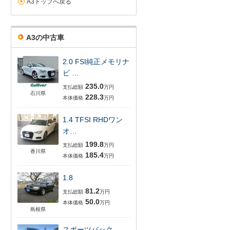
A3トップへ戻る
A3の中古車
2.0 FSI純正メモリナ
ビ …
235.0
支払総額
万円
石川県
228.3
本体価格
万円
1.4 TFSI RHDワン
オ…
199.8
支払総額
万円
香川県
185.4
本体価格
万円
1.8
81.2
支払総額
万円
50.0
本体価格
万円
島根県
スポーツバック