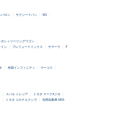
ルバロン
サクシードバン
W1
レガシィツーリングワゴン
ライン
プレリュードインクス
サマーラ
F
キ
米国インフィニティ
マーコス
ン
スバル トレジア
トヨタ マークXジオ
ー
トヨタ コロナエクシヴ
光岡自動車 M55