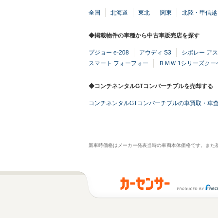
全国
北海道
東北
関東
北陸・甲信越
◆掲載物件の車種から中古車販売店を探す
プジョー e-208
アウディ S3
シボレー ア
スマート フォーフォー
ＢＭＷ 1シリーズクー
◆コンチネンタルGTコンバーチブルを売却する
コンチネンタルGTコンバーチブルの車買取・車
新車時価格はメーカー発表当時の車両本体価格です。また