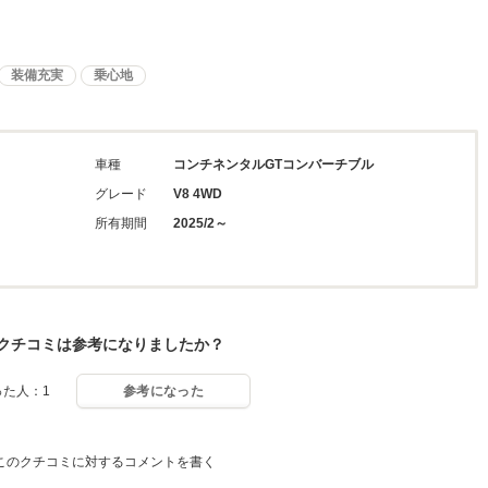
装備充実
乗心地
車種
コンチネンタルGTコンバーチブル
グレード
V8 4WD
所有期間
2025/2～
クチコミは参考になりましたか？
った人：1
参考になった
このクチコミに対するコメントを書く