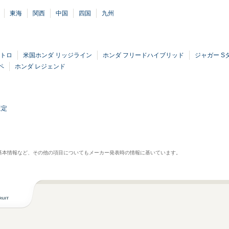
東海
関西
中国
四国
九州
ストロ
米国ホンダ リッジライン
ホンダ フリードハイブリッド
ジャガー S
ペ
ホンダ レジェンド
査定
基本情報など、その他の項目についてもメーカー発表時の情報に基いています。