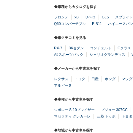
◆車種からカタログを探す
フロンテ
xB
リベロ
GLS
スプライト
Q60コンバーチブル
E-B11
ハイエースバン
◆車クチコミを見る
RX-7
B6セダン
コンチェルト
Gクラス
A5スポーツバック
シャリオグランディス
◆メーカーから中古車を探す
レクサス
トヨタ
日産
ホンダ
マツダ
アルピーヌ
◆車種から中古車を探す
シボレー S-10ブレイザー
プジョー 307CC
マセラティ グレカーレ
三菱 トッポ
トヨタ
◆地域から中古車を探す