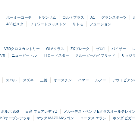
ホーミーコーチ
トランザム
コルトプラス
A1
グランスポーツ
488ピスタ
フォワードジャストン
リトモ
フュージョン
V60クロスカントリー
GLAクラス
ZXブレーク
ゼロ1
パイザー
V70
ニュービートル
TTロードスター
クルーガーハイブリッド
リッジ
スバル
スズキ
三菱
オースチン
ハマー
ルノー
アウトビアン
ボルボ 850
日産 フェアレディZ
メルセデス・ベンツ Eクラスオールテレイ
 bBオープンデッキ
マツダ MAZDA6ワゴン
ロータス エラン
ホンダ ビガ