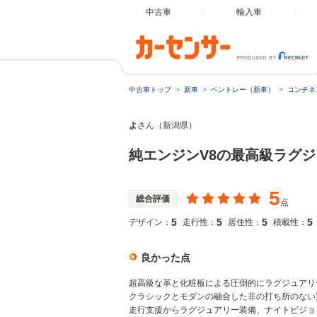
中古車
輸入車
中古車トップ
新車
ベントレー（新車）
コンチネ
よ
さん（新潟県）
純エンジンV8の最高級ラグ
5
総合評価
点
5
5
5
5
デザイン：
走行性：
居住性：
積載性：
良かった点
超高級な革と化粧板による圧倒的にラグジュアリ
クラシックとモダンの融合した非の打ち所のない
走行支援からラグジュアリー装備、ナイトビジョ