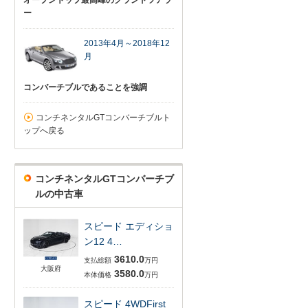
オープントップ最高峰のグランドツアラ
ー
2013年4月～2018年12
月
コンバーチブルであることを強調
コンチネンタルGTコンバーチブルト
ップへ戻る
コンチネンタルGTコンバーチブ
ルの中古車
スピード エディショ
ン12 4…
3610.0
支払総額
万円
大阪府
3580.0
本体価格
万円
スピード 4WDFirst