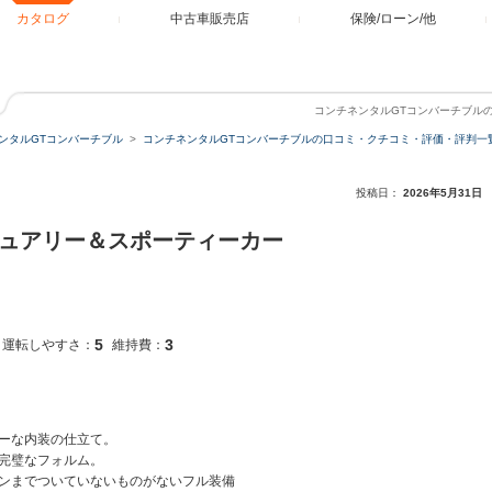
カタログ
中古車販売店
保険/ローン/他
コンチネンタルGTコンバーチブル
ンタルGTコンバーチブル
コンチネンタルGTコンバーチブルの口コミ・クチコミ・評価・評判一
投稿日：
2026年5月31日
ジュアリー＆スポーティーカー
5
3
運転しやすさ：
維持費：
ーな内装の仕立て。
完璧なフォルム。
ンまでついていないものがないフル装備