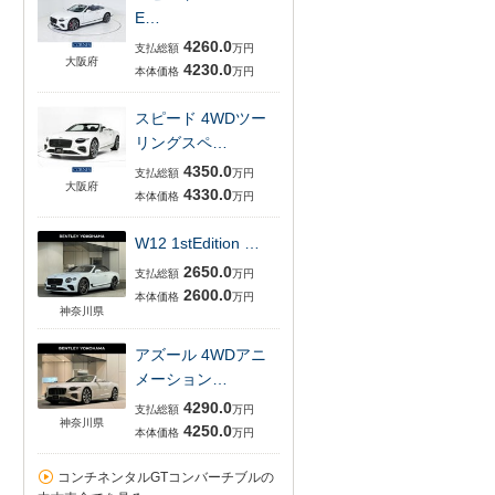
E…
4260.0
支払総額
万円
大阪府
4230.0
本体価格
万円
スピード 4WDツー
リングスペ…
4350.0
支払総額
万円
大阪府
4330.0
本体価格
万円
W12 1stEdition …
2650.0
支払総額
万円
2600.0
本体価格
万円
神奈川県
アズール 4WDアニ
メーション…
4290.0
支払総額
万円
神奈川県
4250.0
本体価格
万円
コンチネンタルGTコンバーチブルの