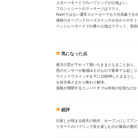
スポーツモードでのバブリングが心地よい。
フロントシートのマッサージはマスト。
Naimではない通常スピーカーでも十分高級でき
屋根のオープンクローズスイッチが分かりやすく
ベントレーモードでの乗り心地はフラット、長距
気になった点
後方の窓が下がって開いたままとなることあり。
窓のセンサーが敏感ゆえのもので新車でも起こり
ウインドウスイッチを下に10秒押したままとし
を担当者さまから教わり解決。
屋根が開閉するコンバーチブル特有の症状なのか
総評
日射しが弱まる晴天の朝夕、オープンにしてアン
ツモードのバブリング音を楽しむのが最高の贅沢