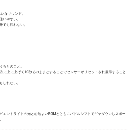
れいなサウンド。
使いやすい。
離でも疲れない。
うるとのこと。
、次に上に上げて10秒そのままとすることでセンサーがリセットされ復帰すること
もしれない。
ビエントライトの光と心地よいBGMとともにパドルシフトでギヤダウンしスポー
。