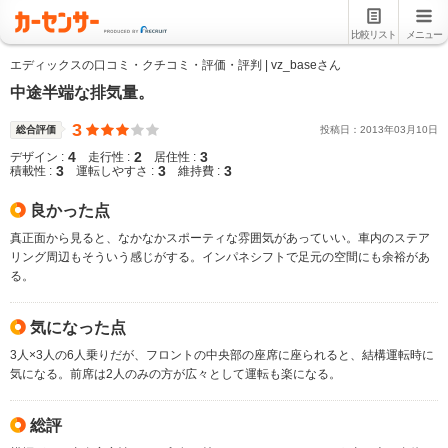
比較リスト
メニュー
エディックスの口コミ・クチコミ・評価・評判 | vz_baseさん
中途半端な排気量。
3
総合評価
投稿日：
2013
年
03
月
10
日
4
2
3
デザイン :
走行性 :
居住性 :
3
3
3
積載性 :
運転しやすさ :
維持費 :
良かった点
真正面から見ると、なかなかスポーティな雰囲気があっていい。車内のステア
リング周辺もそういう感じがする。インパネシフトで足元の空間にも余裕があ
る。
気になった点
3人×3人の6人乗りだが、フロントの中央部の座席に座られると、結構運転時に
気になる。前席は2人のみの方が広々として運転も楽になる。
総評