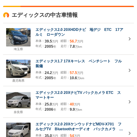
エディックスの中古車情報
エディックス2.0 20XHDDナビ 地デジ ETC 17ア
ルミ ローダウン
本体：
39.5
総額：
56.7
万円
万円
年式：
2005
走行：
7.8
年
万km
埼玉県
エディックス1.7 17Xキーレス ベンチシート フル
装備
本体：
24.2
総額：
57.5
万円
万円
年式：
2005
走行：
10.6
年
万km
鹿児島県
エディックス2.0 20XナビTV バックカメラ ETC ス
マートキー
本体：
25.0
総額：
40
万円
万円
年式：
2006
走行：
9.9
年
万km
奈良県
エディックス2.0 20XケンウッドナビMDV-X701 フ
ルセグTV Bluetoothオーディオ バックカメラ キ
ーレスエントリー ディスチャージヘッドライト
本体：
35.0
総額：
54
万円
万円