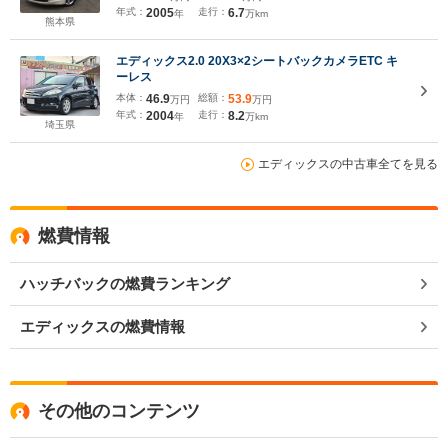
ETC
年式：
2005
走行：
6.7
年
万km
熊本県
エディックス2.0 20X3×2シートバックカメラETC キ
ーレス
本体：
46.9
総額：
53.9
万円
万円
年式：
2004
走行：
8.2
年
万km
埼玉県
エディックスの中古車全てを見る
燃費情報
ハッチバックの燃費ランキング
エディックスの燃費情報
その他のコンテンツ