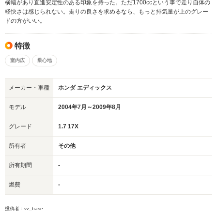
横幅があり直進安定性のある印象を持った。ただ1700ccという事で走り自体の
軽快さは感じられない。走りの良さを求めるなら、もっと排気量が上のグレー
ドの方がいい。
特徴
室内広
乗心地
メーカー・車種
ホンダ エディックス
モデル
2004年7月～2009年8月
グレード
1.7 17X
所有者
その他
所有期間
-
燃費
-
投稿者：vz_base