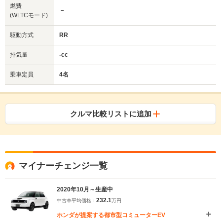
燃費
－
(WLTCモード)
駆動方式
RR
排気量
-cc
乗車定員
4名
クルマ比較リストに追加
マイナーチェンジ一覧
2020年10月～生産中
232.1
中古車平均価格：
万円
ホンダが提案する都市型コミューターEV