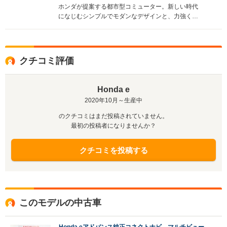
ホンダが提案する都市型コミューター。新しい時代
になじむシンプルでモダンなデザインと、力強くク
リーンな走りや取り回しの良さ、多彩な先進機能が
搭載された。エクステリアは、円を基調としたキャ
ラクターが与えられた。インテリアでは、世界初と
なる5つのスクリーンを水平配置するワイドビジョン
クチコミ評価
インストルメントパネルを採用。運転席や助手席で
それぞれ表示機能を選択したり、左右のアプリを入
れ替えることが可能。昼夜天候を問わず安心な視界
Honda e
を確保できるよう、サイド／センターカメラミラー
2020年10月～生産中
システムも搭載。専用のボディ骨格、ホンダセンシ
ングの採用など、安全装備も充実している。リアに
のクチコミはまだ投稿されていません。
モーターを配置することによる力強い加速と、最小
最初の投稿者になりませんか？
回転半径4.3mの小回り性も実現された。（2020.8）
クチコミを投稿する
このモデルの中古車