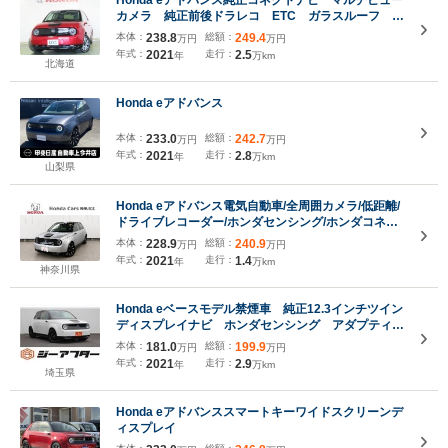
Honda eアドバンス純正コネクトナビ マルチビュー
カメラ 純正前後ドラレコ ETC ガラスルーフ フ
ルセグTV 夏冬タイヤ付き
本体：
238.8
総額：
249.4
万円
万円
年式：
2021
走行：
2.5
年
万km
北海道
Honda eアドバンス
本体：
233.0
総額：
242.7
万円
万円
年式：
2021
走行：
2.8
年
万km
山梨県
Honda eアドバンス電気自動車/全周囲カメラ/低距離/
ドライブレコーダー/ホンダセンシング/ホンダコネク
ト/シートヒーター/ETC/電子パーキングブレーキ
本体：
228.9
総額：
240.9
万円
万円
年式：
2021
走行：
1.4
年
万km
神奈川県
Honda eベースモデル禁煙車 純正12.3インチツイン
ディスプレイナビ ホンダセンシング アダプティブ
クルーズコントロール シートヒーター バックカメ
本体：
181.0
総額：
199.9
万円
万円
ラ ステアリングヒーター ETC2.0 ブラインドス
年式：
2021
走行：
2.9
年
万km
ポットモニター
埼玉県
Honda eアドバンススマートキーワイドスクリーンデ
ィスプレイ