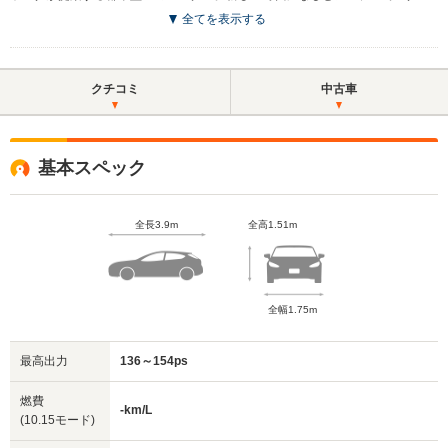
全てを表示する
クチコミ
中古車
基本スペック
全長3.9m
全高1.51m
全幅1.75m
最高出力
136～154ps
燃費
-km/L
(10.15モード)