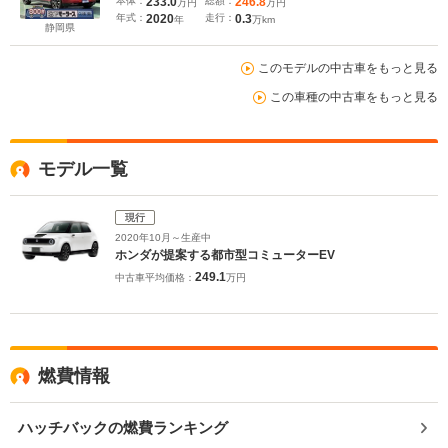
本体：
233.0
総額：
246.8
万円
万円
年式：
2020
走行：
0.3
年
万km
静岡県
このモデルの中古車をもっと見る
この車種の中古車をもっと見る
モデル一覧
現行
2020年10月～生産中
ホンダが提案する都市型コミューターEV
249.1
中古車平均価格：
万円
燃費情報
ハッチバックの燃費ランキング