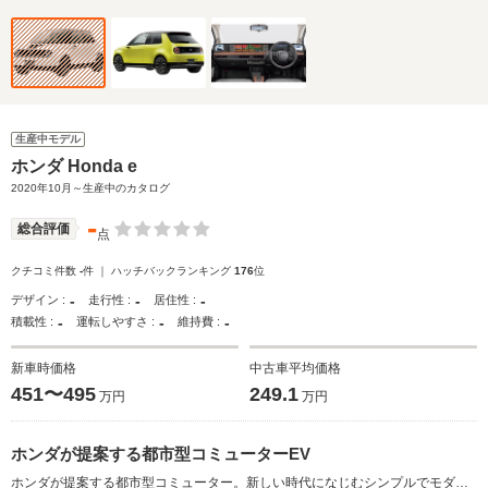
生産中モデル
ホンダ Honda e
2020年10月～生産中のカタログ
-
総合評価
点
クチコミ件数
-
件 ｜ ハッチバックランキング
176
位
-
-
-
デザイン :
走行性 :
居住性 :
-
-
-
積載性 :
運転しやすさ :
維持費 :
新車時価格
中古車平均価格
451〜495
249.1
万円
万円
ホンダが提案する都市型コミューターEV
ホンダが提案する都市型コミューター。新しい時代になじむシンプルでモダンなデザインと、力強くクリーンな走りや取り回しの良さ、多彩な先進機能が搭載された。エクステリアは、円を基調としたキャラクターが与えられた。インテリアでは、世界初となる5つのスクリーンを水平配置するワイドビジョンインストルメントパネルを採用。運転席や助手席でそれぞれ表示機能を選択したり、左右のアプリを入れ替えることが可能。昼夜天候を問わず安心な視界を確保できるよう、サイド／センターカメラミラーシステムも搭載。専用のボディ骨格、ホンダセンシングの採用など、安全装備も充実している。リアにモーターを配置することによる力強い加速と、最小回転半径4.3mの小回り性も実現された。（2020.8）