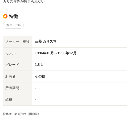
カリスマ性が感じられない
特徴
カジュアル
メーカー・車種
三菱 カリスマ
モデル
1996年10月～1998年12月
グレード
1.8 L
所有者
その他
所有期間
-
燃費
-
投稿者：名前負け（岡山県）