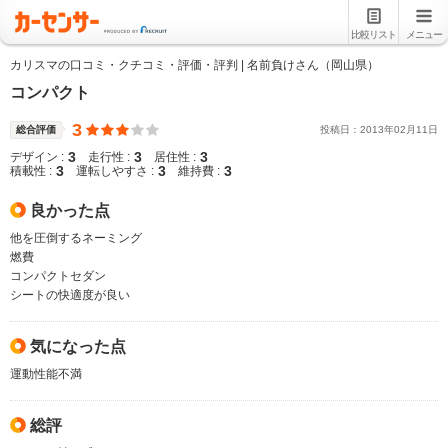
比較リスト
メニュー
カリスマの口コミ・クチコミ・評価・評判 | 名前負けさん（岡山県）
コンパクト
3
総合評価
投稿日：
2013
年
02
月
11
日
3
3
3
デザイン :
走行性 :
居住性 :
3
3
3
積載性 :
運転しやすさ :
維持費 :
良かった点
他を圧倒するネーミング
燃費
コンパクトセダン
シートの快適度が良い
気になった点
運動性能不満
総評