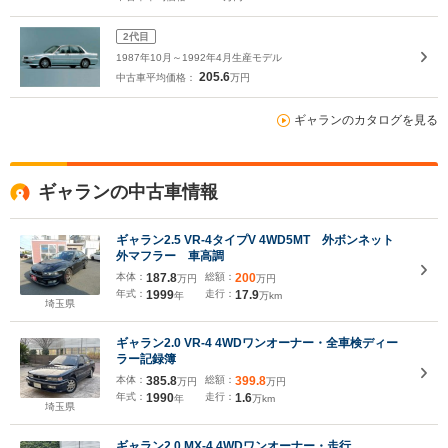
2代目
1987年10月～1992年4月生産モデル
205.6
中古車平均価格：
万円
ギャランのカタログを見る
ギャランの中古車情報
ギャラン2.5 VR-4タイプV 4WD5MT 外ボンネット
外マフラー 車高調
本体：
187.8
総額：
200
万円
万円
年式：
1999
走行：
17.9
年
万km
埼玉県
ギャラン2.0 VR-4 4WDワンオーナー・全車検ディー
ラー記録簿
本体：
385.8
総額：
399.8
万円
万円
年式：
1990
走行：
1.6
年
万km
埼玉県
ギャラン2.0 MX-4 4WDワンオーナー・走行