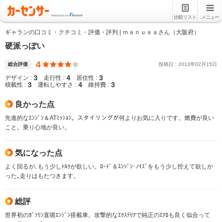
比較リスト
メニュー
ギャランの口コミ・クチコミ・評価・評判 | ｍａｎｕｓａさん（大阪府）
硬派っぽい
4
総合評価
投稿日：
2013
年
02
月
15
日
3
4
3
デザイン :
走行性 :
居住性 :
3
4
3
積載性 :
運転しやすさ :
維持費 :
良かった点
先進的なｴﾝｼﾞﾝ＆ATﾐｯｼｮﾝ。スタイリングが何よりお気に入りです。燃費が良い
こと。乗り心地が良い。
気になった点
よく回るが､もう少しﾄﾙｸが欲しい。ﾛｰﾄﾞ＆ｴﾝｼﾞﾝ･ﾉｲｽﾞをもう少し控えて欲しか
った｡走りはもたつきます。
総評
世界初のｶﾞｿﾘﾝ直噴ｴﾝｼﾞﾝ搭載車。攻撃的なｴｸｽﾃﾘｱで純正のｴｱﾛも良く似合って