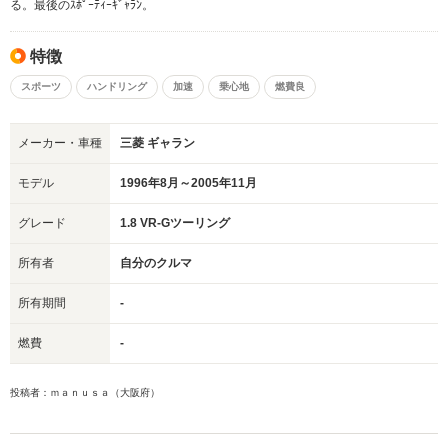
る。最後のｽﾎﾟｰﾃｨｰｷﾞｬﾗﾝ。
特徴
スポーツ
ハンドリング
加速
乗心地
燃費良
メーカー・車種
三菱 ギャラン
モデル
1996年8月～2005年11月
グレード
1.8 VR-Gツーリング
所有者
自分のクルマ
所有期間
-
燃費
-
投稿者：ｍａｎｕｓａ（大阪府）