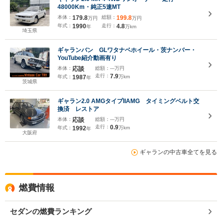
48000Km・純正5速MT
本体：
179.8
総額：
199.8
万円
万円
年式：
1990
走行：
4.8
年
万km
埼玉県
ギャランバン GLワタナベホイール・茨ナンバー・
YouTube紹介動画有り
本体：
応談
総額：
---万円
走行：
7.9
年式：
1987
万km
年
茨城県
ギャラン2.0 AMGタイプIIAMG タイミングベルト交
換済 レストア
本体：
応談
総額：
---万円
走行：
0.9
年式：
1992
万km
年
大阪府
ギャランの中古車全てを見る
燃費情報
セダンの燃費ランキング