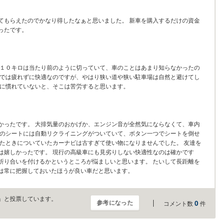
てもらえたのでかなり得したなぁと思いました。 新車を購入するだけの資金
ったです。
ー１０キロは当たり前のように切っていて、車のことはあまり知らなかったの
転では疲れずに快適なのですが、やはり狭い道や狭い駐車場は自然と避けてし
感に慣れていないと、そこは苦労すると思います。
かったです。 大排気量のおかげか、エンジン音が全然気にならなくて、車内
つのシートには自動リクライニングがついていて、ボタン一つでシートを倒せ
ったときについていたカーナビは古すぎて使い物になりませんでした。 友達を
は嬉しかったです。 現行の高級車にも見劣りしない快適性なのは確かです
折り合いを付けるかというところが悩ましいと思います。 たいして長距離を
は常に把握しておいたほうが良い車だと思います。
」と投票しています。
参考になった
0
コメント数
件