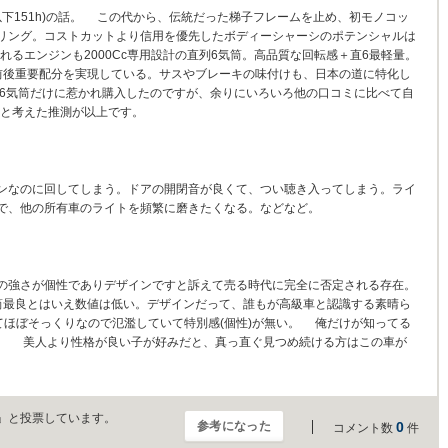
 (以下151h)の話。 この代から、伝統だった梯子フレームを止め、初モノコッ
リング。コストカットより信用を優先したボディーシャーシのポテンシャルは
れるエンジンも2000Cc専用設計の直列6気筒。高品質な回転感＋直6最軽量。
の前後重要配分を実現している。サスやブレーキの味付けも、日本の道に特化し
気筒だけに惹かれ購入したのですが、余りにいろいろ他の口コミに比べて自
うと考えた推測が以上です。
ンなのに回してしまう。ドアの開閉音が良くて、つい聴き入ってしまう。ライ
で、他の所有車のライトを頻繁に磨きたくなる。などなど。
の強さが個性でありデザインですと訴えて売る時代に完全に否定される存在。
筒最良とはいえ数値は低い。デザインだって、誰もが高級車と認識する素晴ら
てほぼそっくりなので氾濫していて特別感(個性)が無い。 俺だけが知ってる
。 美人より性格が良い子が好みだと、真っ直ぐ見つめ続ける方はこの車が
」と投票しています。
参考になった
0
コメント数
件