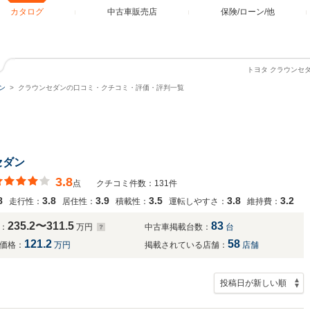
カタログ
中古車販売店
保険/ローン/他
トヨタ クラウンセ
ン
クラウンセダンの口コミ・クチコミ・評価・評判一覧
セダン
3.8
点
クチコミ件数：131件
8
3.8
3.9
3.5
3.8
3.2
走行性：
居住性：
積載性：
運転しやすさ：
維持費：
235.2〜311.5
83
：
万円
中古車掲載台数：
台
121.2
58
価格：
万円
掲載されている店舗：
店舗