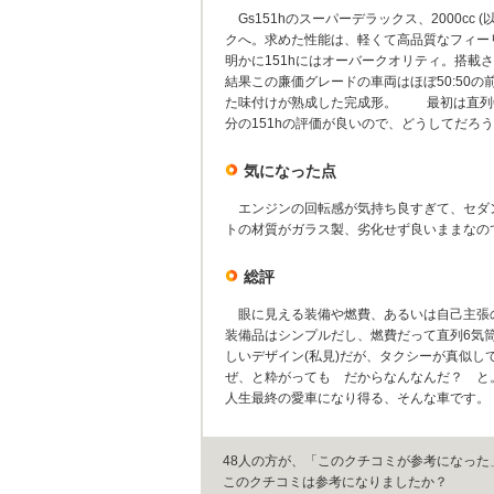
Gs151hのスーパーデラックス、2000cc
クへ。求めた性能は、軽くて高品質なフィー
明かに151hにはオーバークオリティ。搭載さ
結果この廉価グレードの車両はほぼ50:50
た味付けが熟成した完成形。 最初は直列6
分の151hの評価が良いので、どうしてだろ
気になった点
エンジンの回転感が気持ち良すぎて、セダ
トの材質がガラス製、劣化せず良いままなの
総評
眼に見える装備や燃費、あるいは自己主張
装備品はシンプルだし、燃費だって直列6気
しいデザイン(私見)だが、タクシーが真似し
ぜ、と粋がっても だからなんなんだ？ と
人生最終の愛車になり得る、そんな車です。
48人の方が、「このクチコミが参考になった
このクチコミは参考になりましたか？