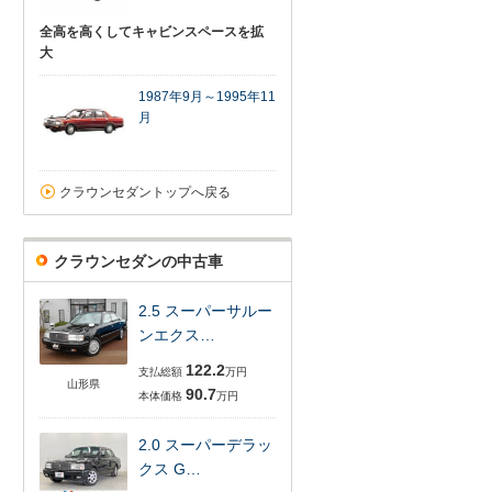
全高を高くしてキャビンスペースを拡
大
1987年9月～1995年11
月
クラウンセダントップへ戻る
クラウンセダンの中古車
2.5 スーパーサルー
ンエクス…
122.2
支払総額
万円
山形県
90.7
本体価格
万円
2.0 スーパーデラッ
クス G…