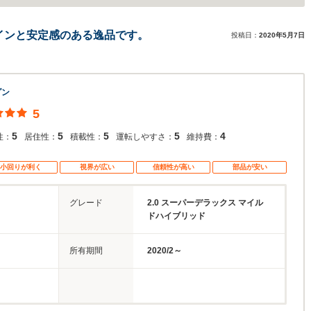
インと安定感のある逸品です。
投稿日：
2020年5月7日
ダン
5
5
5
5
5
4
性：
居住性：
積載性：
運転しやすさ：
維持費：
小回りが利く
視界が広い
信頼性が高い
部品が安い
グレード
2.0 スーパーデラックス マイル
ドハイブリッド
所有期間
2020/2～