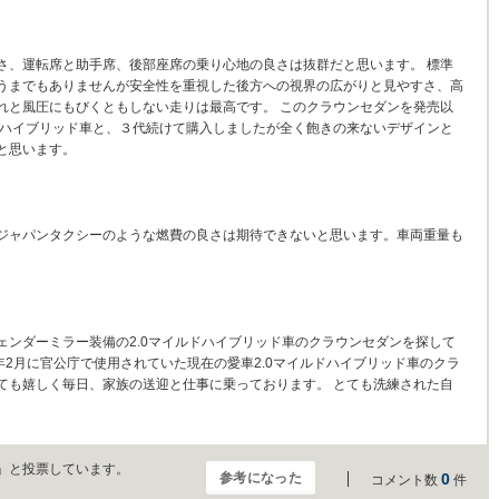
さ、運転席と助手席、後部座席の乗り心地の良さは抜群だと思います。 標準
うまでもありませんが安全性を重視した後方への視界の広がりと見やすさ、高
れと風圧にもびくともしない走りは最高です。 このクラウンセダンを発売以
マイルドハイブリッド車と、３代続けて購入しましたが全く飽きの来ないデザインと
と思います。
ジャパンタクシーのような燃費の良さは期待できないと思います。車両重量も
ェンダーミラー装備の2.0マイルドハイブリッド車のクラウンセダンを探して
0年2月に官公庁で使用されていた現在の愛車2.0マイルドハイブリッド車のクラ
ても嬉しく毎日、家族の送迎と仕事に乗っております。 とても洗練された自
。
」と投票しています。
参考になった
0
コメント数
件