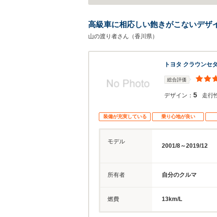
高級車に相応しい飽きがこないデザ
山の渡り者さん（香川県）
トヨタ クラウンセ
総合評価
5
デザイン：
走行
装備が充実している
乗り心地が良い
モデル
2001/8～2019/12
所有者
自分のクルマ
燃費
13km/L