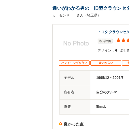
違いがわかる男の 旧型クラウンセダン 
カーセンサー さん（埼玉県）
トヨタ クラウンセ
総合評価
4
デザイン：
走行
ハンドリングが良い
室内が広い
モデル
1995/12～2001/7
所有者
自分のクルマ
燃費
8km/L
良かった点