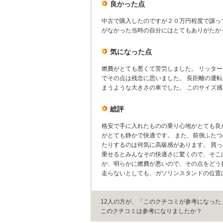
良かった点
中古で購入したのですが２０万円程度で譲っ
がなかった当時の自分にはとてもありがたか
気になった点
燃費がとても悪くて苦労しました。 リッタ
でその点は残念に思いました。 長距離の運
まうような大きさの車でした。 このサイズ
総評
格安で手に入れたものの乗り心地がとても良
がとても静かで快適です。 また、前側ふた
たりするのは何気に高級感があります。 買
乗せるとみんなその快適さに驚くので、そこ
が、明らかに燃費が悪いので、その点をどう
走らないとしても、ガソリンスタンドの位置
12人の方が、「このクチコミが参考になった
このクチコミは参考になりましたか？