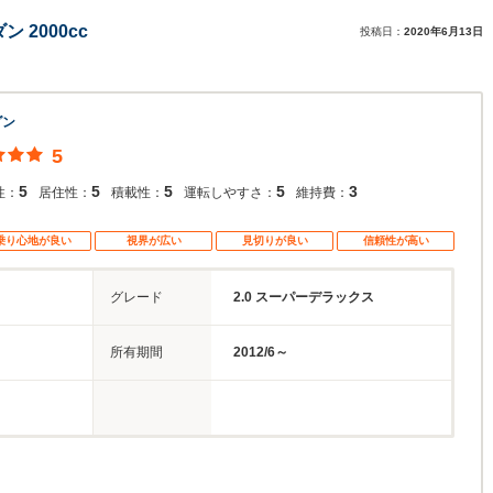
2000cc
投稿日：
2020年6月13日
ダン
5
5
5
5
5
3
性：
居住性：
積載性：
運転しやすさ：
維持費：
乗り心地が良い
視界が広い
見切りが良い
信頼性が高い
グレード
2.0 スーパーデラックス
所有期間
2012/6～