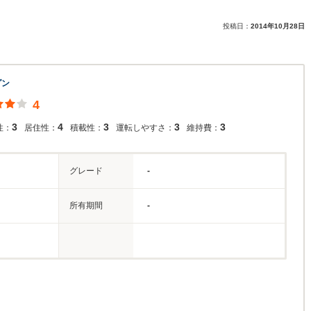
投稿日：
2014年10月28日
ダン
4
3
4
3
3
3
性：
居住性：
積載性：
運転しやすさ：
維持費：
グレード
-
所有期間
-