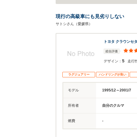
現行の高級車にも見劣りしない
サトシさん（愛媛県）
トヨタ クラウンセ
総合評価
5
デザイン：
走行
ラグジュアリー
ハンドリングが良い
モデル
1995/12～2001/7
所有者
自分のクルマ
燃費
-