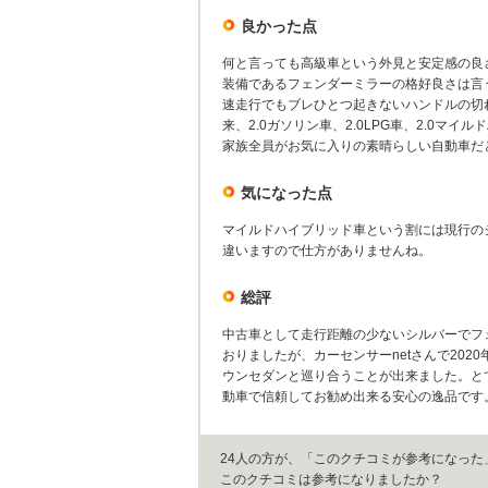
良かった点
何と言っても高級車という外見と安定感の良
装備であるフェンダーミラーの格好良さは言
速走行でもブレひとつ起きないハンドルの切
来、2.0ガソリン車、2.0LPG車、2.0
家族全員がお気に入りの素晴らしい自動車だ
気になった点
マイルドハイブリッド車という割には現行の
違いますので仕方がありませんね。
総評
中古車として走行距離の少ないシルバーでフ
おりましたが、カーセンサーnetさんで202
ウンセダンと巡り合うことが出来ました。と
動車で信頼してお勧め出来る安心の逸品です
24人の方が、「このクチコミが参考になった
このクチコミは参考になりましたか？