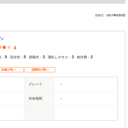
投稿日：
2017年9月9日
ダン
4
5
5
3
3
2
性：
居住性：
積載性：
運転しやすさ：
維持費：
加速が良い
信頼性が高い
グレード
-
所有期間
-