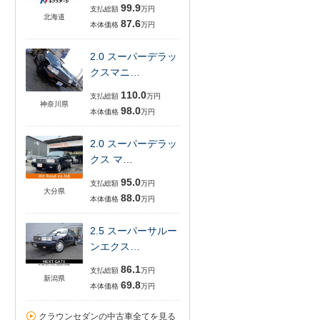
99.9
支払総額
万円
北海道
87.6
本体価格
万円
2.0 スーパーデラッ
クスマニ…
110.0
支払総額
万円
神奈川県
98.0
本体価格
万円
2.0 スーパーデラッ
クス マ…
95.0
支払総額
万円
大分県
88.0
本体価格
万円
2.5 スーパーサルー
ンエクス…
86.1
支払総額
万円
新潟県
69.8
本体価格
万円
クラウンセダンの中古車全てを見る