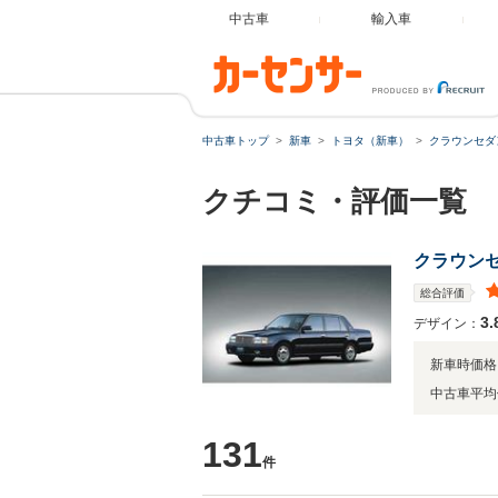
中古車
輸入車
中古車トップ
新車
トヨタ（新車）
クラウンセダ
クチコミ・評価一覧
クラウン
総合評価
3.
デザイン：
新車時価格
中古車平均
131
件