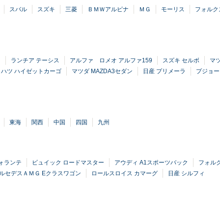
スバル
スズキ
三菱
ＢＭＷアルピナ
ＭＧ
モーリス
フォルク
ー
ランチア テーシス
アルファ ロメオ アルファ159
スズキ セルボ
マツ
イハツ ハイゼットカーゴ
マツダ MAZDA3セダン
日産 プリメーラ
プジョー
東海
関西
中国
四国
九州
ヴォランテ
ビュイック ロードマスター
アウディ A1スポーツバック
フォル
ルセデスＡＭＧ Eクラスワゴン
ロールスロイス カマーグ
日産 シルフィ