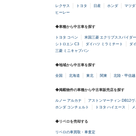
レクサス
トヨタ
日産
ホンダ
マツダ
ヒーレー
◆車種から中古車を探す
トヨタ コペン
米国三菱 エクリプススパイダ
シトロエン C3
ダイハツ ミラミチート
ダ
三菱 ミニキャブバン
◆地域から中古車を探す
全国
北海道
東北
関東
北陸・甲信越
◆掲載物件の車種から中古車販売店を探す
ルノー アルカナ
アストンマーティン DB12
ホンダ コンチェルト
トヨタ ハイエース
メ
◆リベロを売却する
リベロの車買取・車査定