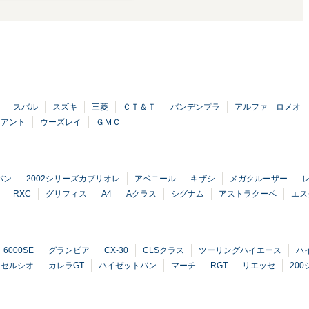
スバル
スズキ
三菱
ＣＴ＆Ｔ
バンデンプラ
アルファ ロメオ
イアント
ウーズレイ
ＧＭＣ
バン
2002シリーズカブリオレ
アベニール
キザシ
メガクルーザー
RXC
グリフィス
A4
Aクラス
シグナム
アストラクーペ
エス
6000SE
グランビア
CX-30
CLSクラス
ツーリングハイエース
ハ
セルシオ
カレラGT
ハイゼットバン
マーチ
RGT
リエッセ
20