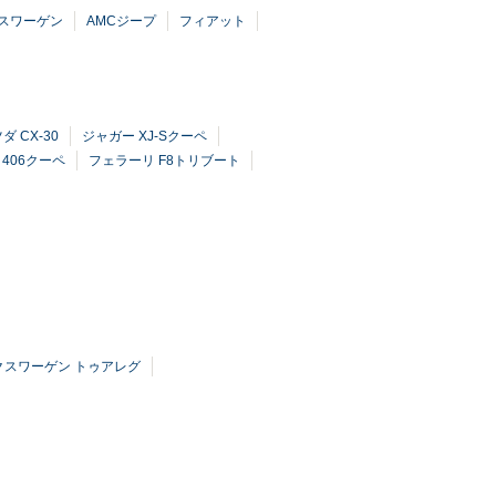
スワーゲン
AMCジープ
フィアット
ダ CX-30
ジャガー XJ-Sクーペ
 406クーペ
フェラーリ F8トリブート
クスワーゲン トゥアレグ