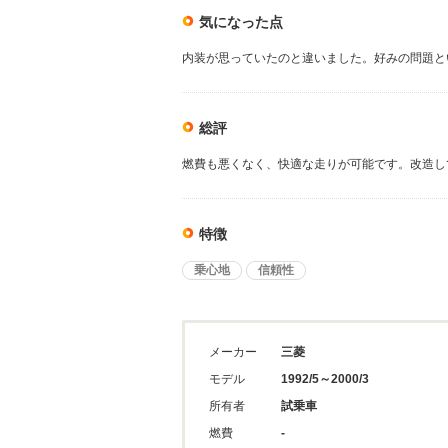
気になった点
内装が思っていたのと違いました。好みの問題と
総評
燃費も悪くなく、快適な走りが可能です。改造し
特徴
乗心地
信頼性
メーカー
三菱
モデル
1992/5～2000/3
所有者
試乗車
燃費
-