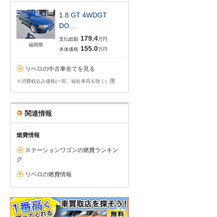
1.8 GT 4WDGT
DO…
179.4
支払総額
万円
福岡県
155.0
本体価格
万円
リベロの中古車全てを見る
※消費税込み価格(一部、福祉車両を除く)
関連情報
燃費情報
ステーションワゴンの燃費ランキン
グ
リベロの燃費情報