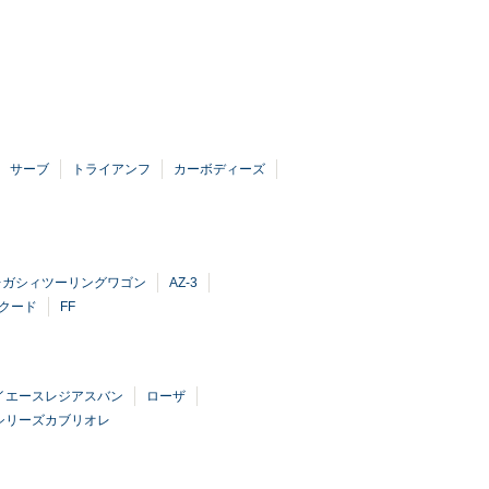
サーブ
トライアンフ
カーボディーズ
レガシィツーリングワゴン
AZ-3
クード
FF
イエースレジアスバン
ローザ
0シリーズカブリオレ