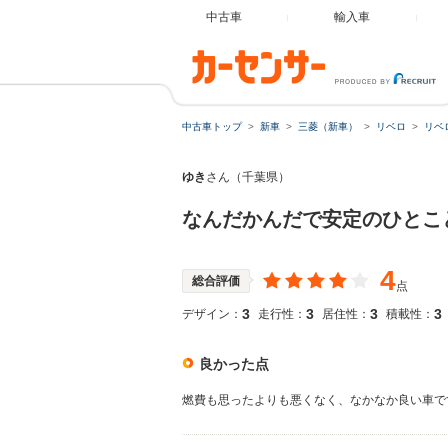
中古車
輸入車
中古車トップ
新車
三菱（新車）
リベロ
リベ
ゆき
さん（千葉県）
なんだかんだで安定のひとこ
4
総合評価
点
3
3
3
3
デザイン：
走行性：
居住性：
積載性：
良かった点
燃費も思ったよりも悪くなく、なかなか良い車で