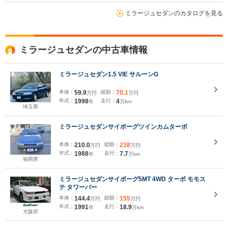
ミラージュセダンのカタログを見る
ミラージュセダンの中古車情報
ミラージュセダン1.5 VIE サルーンG
本体：
59.9
総額：
70.1
万円
万円
年式：
1998
走行：
4
年
万km
埼玉県
ミラージュセダンサイボーグツインカムターボ
本体：
210.0
総額：
238
万円
万円
年式：
1988
走行：
7.7
年
万km
福岡県
ミラージュセダンサイボーグ5MT 4WD ターボ モモス
テ タワーバー
本体：
144.4
総額：
155
万円
万円
年式：
1991
走行：
18.9
年
万km
大阪府