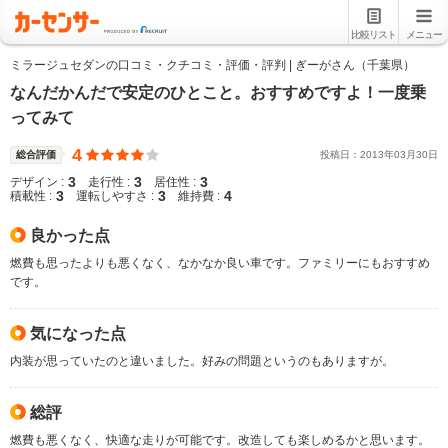
比較リスト
メニュー
ミラージュセダンの口コミ・クチコミ・評価・評判 | ぎーがさん（千葉県）
なんだかんだで安定のひとこと。おすすめですよ！一度乗
ってみて
4
総合評価
投稿日：
2013
年
03
月
30
日
3
3
3
デザイン :
走行性 :
居住性 :
3
3
4
積載性 :
運転しやすさ :
維持費 :
良かった点
燃費も思ったよりも悪くなく、なかなか良い車です。ファミリーにもおすすめ
です。
気になった点
内装が思っていたのと違いました。好みの問題というのもありますが。
総評
燃費も悪くなく、快適な走りが可能です。改造しても楽しめるかと思います。