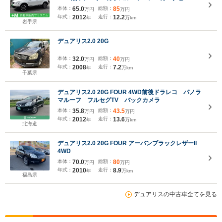
ルセグTV・バック&サイドカメラ・CD・DVD・
本体：
65.0
総額：
85
万円
万円
Bluetooth・シートヒーター・純正リモコンエンジン
年式：
2012
走行：
12.2
年
万km
スターター・ETC・HIDライト・純正18インチAW
岩手県
デュアリス2.0 20G
本体：
32.0
総額：
40
万円
万円
年式：
2008
走行：
7.2
年
万km
千葉県
デュアリス2.0 20G FOUR 4WD前後ドラレコ パノラ
マルーフ フルセグTV バックカメラ
本体：
35.8
総額：
43.5
万円
万円
年式：
2012
走行：
13.6
年
万km
北海道
デュアリス2.0 20G FOUR アーバンブラックレザーII
4WD
本体：
70.0
総額：
80
万円
万円
年式：
2010
走行：
8.9
年
万km
福島県
デュアリスの中古車全てを見る