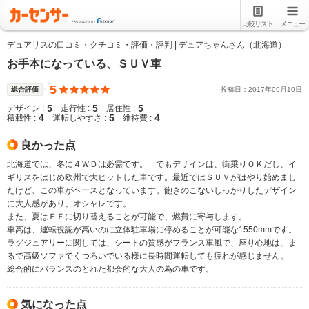
比較リスト
メニュー
デュアリスの口コミ・クチコミ・評価・評判 | デュアちゃんさん（北海道）
お手本になっている、ＳＵＶ車
5
総合評価
投稿日：
2017
年
09
月
10
日
5
5
5
デザイン :
走行性 :
居住性 :
4
5
4
積載性 :
運転しやすさ :
維持費 :
良かった点
北海道では、冬に４ＷＤは必需です。 でもデザインは、街乗りＯＫだし、イ
ギリスをはじめ欧州で大ヒットした車です。最近ではＳＵＶがはやり始めまし
たけど、この車がベースとなっています。飽きのこないしっかりしたデザイン
に大人感があり、オシャレです。
また、夏はＦＦに切り替えることが可能で、燃費に寄与します。
車高は、運転視認が高いのに立体駐車場に停めることが可能な1550mmです。
ラグジュアリーに関しては、シートの質感がフランス車風で、座り心地は、ま
るで高級ソファでくつろいでいる様に長時間運転しても疲れが感じません。
総合的にバランスのとれた都会的な大人の為の車です。
気になった点