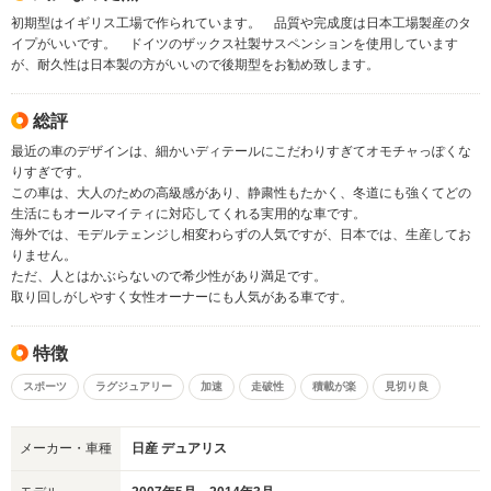
初期型はイギリス工場で作られています。 品質や完成度は日本工場製産のタ
イプがいいです。 ドイツのザックス社製サスペンションを使用しています
が、耐久性は日本製の方がいいので後期型をお勧め致します。
総評
最近の車のデザインは、細かいディテールにこだわりすぎてオモチャっぽくな
りすぎです。
この車は、大人のための高級感があり、静粛性もたかく、冬道にも強くてどの
生活にもオールマイティに対応してくれる実用的な車です。
海外では、モデルテェンジし相変わらずの人気ですが、日本では、生産してお
りません。
ただ、人とはかぶらないので希少性があり満足です。
取り回しがしやすく女性オーナーにも人気がある車です。
特徴
スポーツ
ラグジュアリー
加速
走破性
積載が楽
見切り良
メーカー・車種
日産 デュアリス