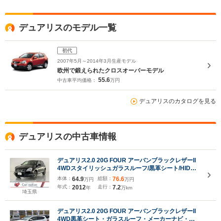
デュアリスのモデル一覧
初代
2007年5月～2014年3月生産モデル
欧州で鍛えられたクロスオーバーモデル
55.6
中古車平均価格：
万円
デュアリスのカタログを見る
デュアリスの中古車情報
デュアリス2.0 20G FOUR アーバンブラックレザーII
4WDスタイリッシュガラスルーフ/黒革シート/HIDヘ
ッドランプ/オートライト/Fフォグランプ/オートエア
本体：
64.9
総額：
76.6
万円
万円
コン/前席シートヒーター/インテリジェントキー/純正
年式：
2012
走行：
7.2
年
万km
ナビ/フルセグ/バックカメラ
埼玉県
デュアリス2.0 20G FOUR アーバンブラックレザーII
4WD黒革シート・ガラスルーフ・メーカーナビ・フ