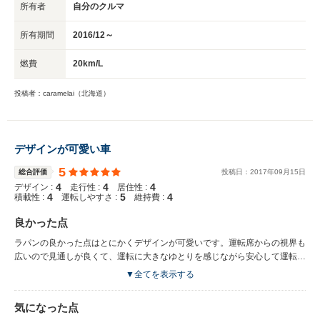
所有者
自分のクルマ
所有期間
2016/12～
燃費
20km/L
投稿者：caramelai（北海道）
デザインが可愛い車
5
総合評価
投稿日：
2017
年
09
月
15
日
4
4
4
デザイン :
走行性 :
居住性 :
4
5
4
積載性 :
運転しやすさ :
維持費 :
良かった点
ラパンの良かった点はとにかくデザインが可愛いです。運転席からの視界も
広いので見通しが良くて、運転に大きなゆとりを感じながら安心して運転で
きます。小回りも利くので細い道や交差点の急な曲がり角もスムーズに対応
▼全てを表示する
できるのでとても良かったです。アクセルの加速が良いので高速道路などで
は、流れに乗って走行できます。
気になった点