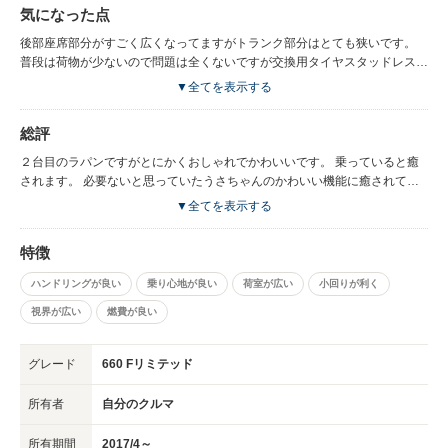
気になった点
後部座席部分がすごく広くなってますがトランク部分はとても狭いです。
普段は荷物が少ないので問題は全くないですが交換用タイヤスタッドレスを
積み込んだりするときはトランクでは無理です。 小型の軽自動車なので運
▼全てを表示する
転はしやすいのですがアイドリングストップした後のエンジンスタート時ア
クセルの踏み込みが浅すぎるとスタートが出来なくて交差点で一瞬ドキッと
総評
します。 きちんと踏めば問題ないのですが今までアイドリングストップ機
能がないラパンに乗っていたので最初は戸惑いました。
２台目のラパンですがとにかくおしゃれでかわいいです。 乗っていると癒
されます。 必要ないと思っていたうさちゃんのかわいい機能に癒されてま
す。 スタートボタンを押した時の「おはよー。」「こんにちは。」「こん
▼全てを表示する
ばんは。」運転終了時の「お疲れさまでした。」「SEE YOU」につい返事
をしてしまいます。 私はあまり車の運転が好きではなく遠出はほとんどし
特徴
ません。毎日の通勤用の車として購入しましたがもっと運転しようかなと思
わせる居心地のいいい車です。
ハンドリングが良い
乗り心地が良い
荷室が広い
小回りが利く
視界が広い
燃費が良い
グレード
660 Fリミテッド
所有者
自分のクルマ
所有期間
2017/4～