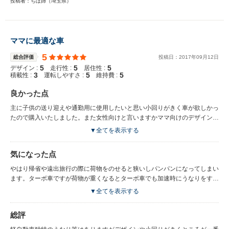
投稿者：ちほ姉（埼玉県）
ママに最適な車
5
総合評価
投稿日：
2017
年
09
月
12
日
5
5
5
デザイン :
走行性 :
居住性 :
3
5
5
積載性 :
運転しやすさ :
維持費 :
良かった点
主に子供の送り迎えや通勤用に使用したいと思い小回りがきく車が欲しかっ
たので購入いたしました。また女性向けと言いますかママ向けのデザインで
可愛く乗りこなしたいと思いホワイトカラーを購入しました。正直、広々空
▼全てを表示する
間を宣伝されている他社の軽自動車とは違い広々空間はあまり期待していま
せんでしたが小回りがきくというところと女性が運転しやすい女性向けであ
気になった点
るとのことでしたので期待していなかったのですが、使用するにつれて広々
空間ではありませんが思っていた以上に広さを感じます。後部座席も圧迫感
やはり帰省や遠出旅行の際に荷物をのせると狭いしパンパンになってしまい
などはありませんし運転席も広さを感じて快適に運転できます。内装もとに
ます。ターボ車ですが荷物が重くなるとターボ車でも加速時にうなりをする
かくシンプルなデザインですが可愛い感じで丸みを帯びたデザインでとても
時があります。
▼全てを表示する
気に入っています。ただ可愛いだけではなく機能性や便利さも抜群です。購
入してからは忙しく子供の送り迎えや通勤の毎日だった以前とは何もかわら
総評
ない毎日なのに可愛いこのデザインの車に出会えたので朝から楽しい気持ち
で過ごせるようになりました。