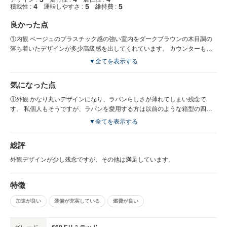
4
5
5
積載性 :
運転しやすさ :
維持費 :
良かった点
①内観 ベージュのプラスチック感の強い室内をダークブラウンの木目調の
落ち着いたデザインが多少高級感を出してくれています。 カウンターもプ
ラスチックだとかなり安っぽいオモチャの様な雰囲気だと思います。 ②エ
▼全てを表示する
ンジン： 代車でグレードLに暫く乗りましたが、アクセルを踏むとヒューと
モーター音(自転車のライトをオンにしたときの様な)がありましたがFリミ
気になった点
テッドでは全く聞こえません。グレードでエンジンの性能が違うのでしょう
か？ ③走行： まだ慣らしなのでアクセルをベタ踏みはしていませんが高速
①外観 かなり丸いデザインになり、ラパンらしさが薄れてしまい残念で
でも流れに乗ってスムーズな走りができています。 アクセルを段階的に踏
す。 私個人もそうですが、ラパンを愛用する方は以前のような箱型の四角
み込んでいく事で、回転数をさほど上げずに早く60キロ以上出せます。 ア
カワイイ個性的なデザインを好んでいたと思われます。 丸くてカワイイデ
▼全てを表示する
イドリングストップ機能は、代車のLではエンジン再起動音がうるさく聞こ
ザインを求めるならラパンは買いません。他社(ココアなど)の車種の方が徹
えていましたが、Fリミテッドでは気にならないレベルです。 スタート時瞬
底的に可愛らしさを意識した丸くてカワイイ車があります。
総評
時に発進したい時にもたつく事がありますが、考慮して操作することで慣れ
てくると思います。 今までラパンに乗っていた上で、軽自動車だしバック
外観デザインが少し残念ですが、その他は満足しています。
モニターの必要性を感じていませんでしたが、せっかくだからと思い標準の
全方向ナビを付けました。 結果的に付けて良かったです。 私は運転技術に
は自信がある方ですが、思ったよりバックするときに目視での後方が見えに
特徴
くいため、全方向モニターはとても重宝しています。 ナビ機能はソコソコ
加速が良い
装備が充実している
燃費が良い
です。 ④乗り心地 軽自動車なので路面状態によりガタガタする振動はあり
ますが、以前のラパンよりサスペンションが良くなったのか、振動が改善さ
れた気がします。 シートの座り心地は今までとさほど変わっていません。