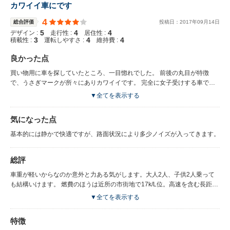
カワイイ車にです
4
総合評価
投稿日：
2017
年
09
月
14
日
5
4
4
デザイン :
走行性 :
居住性 :
3
4
4
積載性 :
運転しやすさ :
維持費 :
良かった点
買い物用に車を探していたところ、一目惚れでした。 前後の丸目が特徴
で、うさぎマークが所々にありカワイイです。 完全に女子受けする車です
ね。 インテリアも女子向けで、オシャレにまとめてます。 ベージュのプラ
▼全てを表示する
スチック感の強い室内を、ダークブラウンの落ちついた木目調のデザインで
す。 ドリンクホルダーがパック飲料に対応したのは使いやすくて便利で
気になった点
す。 シートヒーターは重宝します。前席2座ともあるのが嬉しいです。 メ
ーターが明るくとても見やすいです。丸くレトロっぽい。白、緑、ブルーの
基本的には静かで快適ですが、路面状況により多少ノイズが入ってきます。
3色でエコ運転かどうかを知らせてくれます。 助手席の人がシートベルトを
付けるのが遅い場合は、音声で知らせてくれます。 フロントの赤外線カッ
総評
トガラスは、車内に入った時の暑さや運転中の日差しがかなり緩和されま
す。 今までの車に比べて、今年の夏は快適に過ごせました。
車重が軽いからなのか意外と力ある気がします。大人2人、子供2人乗って
も結構いけます。 燃費のほうは近所の市街地で17k/L位。高速を含む長距離
では24k/L位です。 加速もスムーズ加速ですが、強い加速の時にはワンテン
▼全てを表示する
ポ遅れて加速します。 低燃費で乗りやすい。街乗りには適しています。 ト
ランクや5人乗車にこだわらない、通勤、買い物メインなら満足度は高い車
特徴
です。