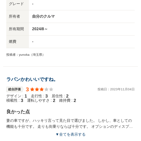
グレード
-
所有者
自分のクルマ
所有期間
2024/8～
燃費
-
投稿者：yunoka（埼玉県）
ラパンかわいいですね。
3
総合評価
投稿日：
2023
年
11
月
04
日
1
3
2
デザイン :
走行性 :
居住性 :
3
2
2
積載性 :
運転しやすさ :
維持費 :
良かった点
妻の車ですが、ハッキリ言って見た目で選びました。 しかし、車としての
機能も十分です。 走りも街乗りならば十分です。 オプションのディスプレ
イオーディオはバックカメラ付きで52800円は安いと思います。
▼全てを表示する