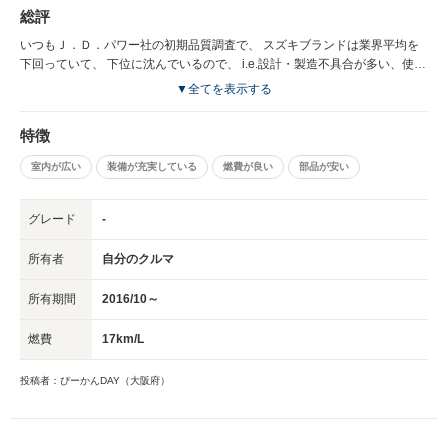
ん。 他の軽自動車がどのくらいのレベルかわかんないですけど、 この
総評
なかったです。 一部のコンパクトカーよりも余裕があるかなーって。 ●
モデルのリヤシートに座ってると、 突き上げ感があります。 フロント
車両仕様 ヘッドランプを自動で点灯させるように設定できたり、 キー
シートも、良いとは言えないです。 こんなものと言われれば、こんなも
いつもＪ．Ｄ．パワー社の初期品質調査で、 スズキブランドは業界平均を
ロックでドアミラーを自動で格納してくれたり、 便利な機能が付いて
のかもしれませんが。 ●ルームミラー 私がＤＲした多くのクルマのルー
下回っていて、 下位に沈んでいるので、 i.e.設計・製造不具合が多い、使い
て、 Ａ，Ｂセグメントのローグレードのクルマのよりも充実してるんじ
ムミラーには 防眩機能がついているけど、このクルマにはなかったで
にくいクルマのメーカーなんですが、 （↑軽自動車は除く） このモデルは、
▼全てを表示する
ゃない？とか、 思っちゃいました。 でも、なぜ、ルームミラーに防眩
す。 日本人は比較的眩しいのに強い人種らしいけど、 必要な人もいる
軽自動車だけの初期品質調査では、 クルマ別でみたときに、 ポイントが一
機能をつけなかったのか、 謎です。
から、つけててほしいです。 ●Ａピラーの妨害感 ウインドスクリーンガ
番少なくて、トップだったので、びっくりです。 軽自動車の中で一番初期
特徴
ラスが 前方にあって、垂直に近いせいもあるかもですが、 Ａピラーが
品質不具合が少ない、 操作が使いにくいスイッチ類が少ないってことで、
とても邪魔です。 もうちょっと厚さを薄くしてほしいけど、 そした
びっくりです。 このクルマがすごく優秀なのか、 他の軽自動車が劣ってる
室内が広い
装備が充実している
燃費が良い
部品が安い
ら、車体剛性が下がるかもだから、 難しいかもだけど。 道路の形状に
のか、よくわかんないですけど、 ユーザーが不満に思う項目が 軽自動車の
よっては、信号がちょっと見えにくい時があります。 ●遮音性が悪い と
中では一番少ないクルマだってことは確かです。
りあえず、うるさいです。 ロードノイズがもろ聞こえてきます。 クル
グレード
-
マのボデーは音を拡張させるスピーカーだーって、 ある人が言ってたけ
ど、 このクルマは静寂性のことを全然考えていないだろって思えちゃう
所有者
自分のクルマ
ほどでした。 遮音性がなかったです。 ●タイヤ タイヤの減り具合が早
いです。 ＤＲしたのは３万キロメートルくらい走ったクルマだったけ
所有期間
2016/10～
ど、 溝がもうすぐなくなりそうでした。 ●ラゲージスペースが小さい
軽自動車だからかもだけど、 ラゲージスペースがあってないような大き
燃費
17km/L
さでした。 きっとこのクルマでは、 ３人以上での泊まりがけのドライ
ブ旅行は厳しいと思います。
投稿者：ぴーかんDAY（大阪府）