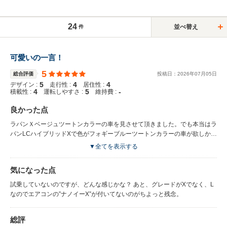
24
並べ替え
件
可愛いの一言！
5
総合評価
投稿日：
2026
年
07
月
05
日
5
4
4
デザイン :
走行性 :
居住性 :
4
5
-
積載性 :
運転しやすさ :
維持費 :
良かった点
ラパンＸベージュツートンカラーの車を見させて頂きました。でも本当はラ
パンLCハイブリッドXで色がフォギーブルーツートンカラーの車が欲しかっ
たんです。天気悪くて土砂降りの中、商談中ふと見るとそこにLCフォギー
▼全てを表示する
ブルーがたたずんでいたんです。えっ、このお車は販売されていますか？担
当の人に聞くと、ええ、今から３０分ほど前に来たやつですと。売って頂け
気になった点
ますか？で、なんか即決してしまいました！担当の方も精一杯下取りも頑張
って頂いたみたいで、来てみてよかったです。
試乗していないのですが、どんな感じかな？ あと、グレードがXでなく、L
なのでエアコンの”ナノイーX”が付いてないのがちよっと残念。
総評