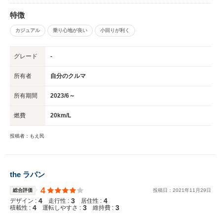
特徴
カジュアル
乗り心地が良い
小回りが利く
グレード
-
所有者
自分のクルマ
所有期間
2023/6～
燃費
20km/L
投稿者：もえ民
the ラパン
4
総合評価
投稿日：
2021
年
11
月
29
日
4
3
4
デザイン :
走行性 :
居住性 :
4
3
3
積載性 :
運転しやすさ :
維持費 :