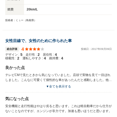
燃費
20km/L
投稿者：くぅー（島根県）
女性目線で、女性のために作られた車
4
総合評価
投稿日：
2017
年
09
月
09
日
5
2
4
デザイン :
走行性 :
居住性 :
2
4
4
積載性 :
運転しやすさ :
維持費 :
良かった点
テレビCMで見たときから気になっていました。店頭で実物を見て一目ぼれ
しました。こんなに可愛くて個性的な車があったんだと感動しました。他と
はちがう四角くコンパクトなフォルムが魅力的です。カラーバリエーション
▼全てを表示する
もいろいろあって、自分の好きな色が選べます。ツートンカラーになってい
るのもおしゃれだと思います。内装も凝りに凝っていて、女の子が喜ぶデザ
気になった点
インになっています。ハンドルが細目に作られており、にぎりやすいです。
女性の私にも運転しやすい車です。室内は充分に広く大人四人が余裕で乗れ
安全機能と走行性能はやはり劣ると思います。これは軽自動車だから仕方が
ます。荷物室は狭いですが、一人で乗る時はリアシートが使えれるので充分
ないことなのですが、エンジンが非力です。加速も悪いほうだと思います。
だと思います。 回転半径も小さく、小回りが利くので運転しやすいです。