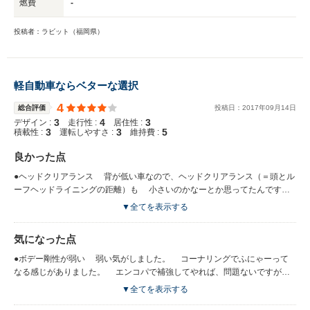
燃費
-
投稿者：ラビット（福岡県）
軽自動車ならベターな選択
4
総合評価
投稿日：
2017
年
09
月
14
日
3
4
3
デザイン :
走行性 :
居住性 :
3
3
5
積載性 :
運転しやすさ :
維持費 :
良かった点
●ヘッドクリアランス 背が低い車なので、ヘッドクリアランス（＝頭とル
ーフヘッドライニングの距離）も 小さいのかなーとか思ってたんです
が、 十分確保してあって、圧迫感はなかったです。 私は小さいほうだ
▼全てを表示する
けど、私より大きな人が乗っても、 十分な大きさがありました。 ヘッ
ドクリアランスだけなら、 普通車にも劣ってないと思います。 横方向
気になった点
の余裕は小さいけど。 ●内外装意匠 デザインの好き嫌いは個人によって
ぜんぜん違うことは承知してますが、 わたしはこのクルマの意匠は好
●ボデー剛性が弱い 弱い気がしました。 コーナリングでふにゃーって
きです。 最近はウインドスクリーンガラスを 寝かせてきているクルマ
なる感じがありました。 エンコパで補強してやれば、問題ないですが、
が多いけど、 垂直に近くて、 全体的にはダックスフントなイメージで
もっと剛性がつよい設計をしてほしいです。 普通に乗るなら、気にな
▼全てを表示する
す。 専用の部品もたくさんあるみたいで、 個性的です。 ●後部座席の
らないレベルかもだけど。 ●乗り心地が悪い ぜったい良いとは言えませ
足元 乗り心地は悪いけど、後部座席の足元に余裕があって、 窮屈感が