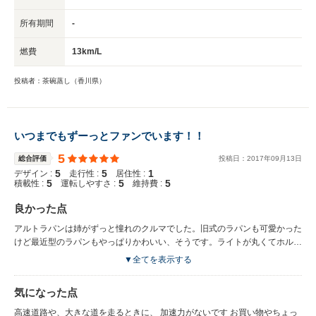
所有期間
-
燃費
13km/L
投稿者：茶碗蒸し（香川県）
いつまでもずーっとファンでいます！！
5
総合評価
投稿日：
2017
年
09
月
13
日
5
5
1
デザイン :
走行性 :
居住性 :
5
5
5
積載性 :
運転しやすさ :
維持費 :
良かった点
アルトラパンは姉がずっと憧れのクルマでした。旧式のラパンも可愛かった
けど最近型のラパンもやっぱりかわいい、そうです。ライトが丸くてホルム
もかわいいし、そして、内装も木目調のデザインを取り入れ、居心地のいい
▼全てを表示する
空間になっています。購入する際に多彩なカラーデザインから選べて楽しか
ったそうですよ♡︎( ´ ` ) 前乗ってたクルマよりとても燃費が良いそうです。
気になった点
目で燃費の良さがみえてわかりやすいです。 運転席の目の前にはウサギの
イラストがあり、アイドリングストップ中も、とてもかわいい、そうです。
高速道路や、大きな道を走るときに、 加速力がないです お買い物やちょっ