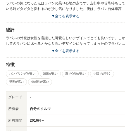
ラパンの気になった点はラパンの乗り心地の点です。走行中や信号待ちして
いる時ガタガタと揺れるのが少し気になりました。後は、ラパン自体車高が
低いので身長が高い方や男性の方は窮屈に感じると思います。コストパフォ
▼全てを表示する
ーマンスはちょっと高めだったので、もう少し安く買えたら嬉しかったで
す。
総評
ラパンの外観は女性を意識した可愛らしいデザインでとても良いです。しか
し昔のラパンに比べるとかなり丸いデザインになってしまったのでラパンら
しさがなくなったのは少し残念ですが、新しいデザインも好きなので大変満
▼全てを表示する
足しております。総合的な評価ではハンドリングが良いので運転しやすくて
購入して良かったです。車のカラーのバリエーションも豊富なので好きなカ
特徴
ラーを購入できました。ラパンを購入して1年以上経ちましたが大きな故障
もなくて、信頼性の高い車です。
ハンドリングが良い
加速が良い
乗り心地が良い
小回りが利く
視界が広い
信頼性が高い
グレード
-
所有者
自分のクルマ
所有期間
2016/4～