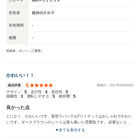
グレード
660 Fリミテッド
ドアが何度閉めても半ドアになってしまいます。 力一杯閉める癖が付いた
のか最近は一度で閉まる様になりましたが、友人が乗った祭は毎回半ドアで
所有者
自分のクルマ
締め直ししています（笑）
所有期間
-
燃費
-
投稿者：ボンベ（三重県）
かわいい！！
5
総合評価
投稿日：
2017
年
09
月
09
日
5
4
5
デザイン :
走行性 :
居住性 :
3
5
5
積載性 :
運転しやすさ :
維持費 :
良かった点
とにかく、かわいいです。新型ラパンでもFリミテッドはおしゃれでかわい
いです。ダークブラウンのシートは落ち着いた雰囲気です。 必要ないと思
っていたうさちゃんが話かけてくるのも、うさちゃんのモニター表示もとっ
▼全てを表示する
ても癒されます。 季節毎にモニター表示も変化します。 エンジンを切ると
エコ運転かどうかの採点もしてくれます。