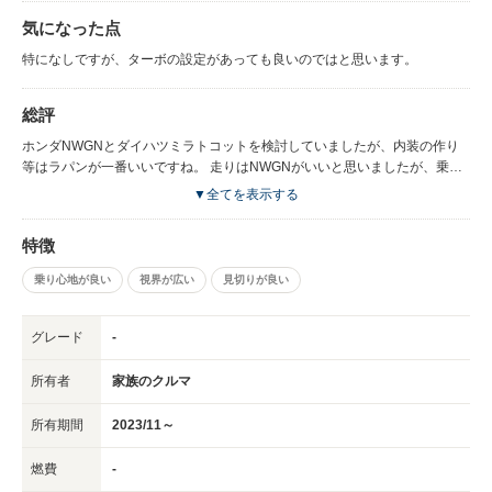
気になった点
特になしですが、ターボの設定があっても良いのではと思います。
総評
ホンダNWGNとダイハツミラトコットを検討していましたが、内装の作り
等はラパンが一番いいですね。 走りはNWGNがいいと思いましたが、乗る
人の意見を重要視してラパンにしました。
▼全てを表示する
特徴
乗り心地が良い
視界が広い
見切りが良い
グレード
-
所有者
家族のクルマ
所有期間
2023/11～
燃費
-