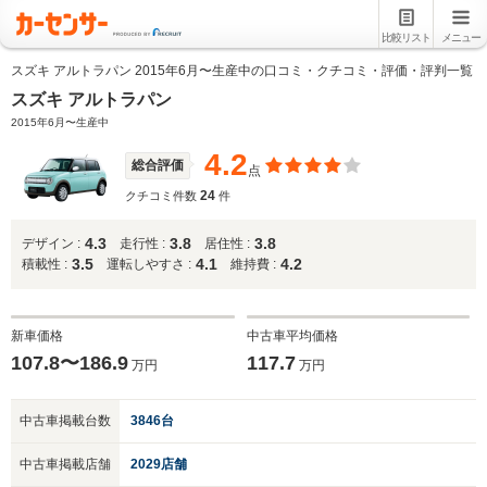
比較リスト
メニュー
スズキ アルトラパン 2015年6月〜生産中の口コミ・クチコミ・評価・評判一覧
スズキ アルトラパン
2015年6月〜生産中
4.2
総合評価
点
24
クチコミ件数
件
4.3
3.8
3.8
デザイン :
走行性 :
居住性 :
3.5
4.1
4.2
積載性 :
運転しやすさ :
維持費 :
新車価格
中古車平均価格
107.8〜186.9
117.7
万円
万円
中古車掲載台数
3846台
中古車掲載店舗
2029店舗