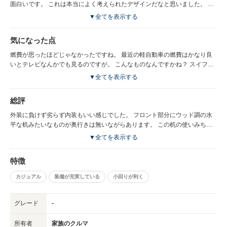
面白いです。 これは本当によく考えられたデザインだなと思いました。 フ
ロントのエンブレムはよく見るとうさぎのデザインになっていて、スズキに
▼全てを表示する
よくある「S」マークじゃないのがいい感じです。 フロントエンブレムとか
からも、デザインにこだわり抜いているのがよくわかります。
気になった点
燃費が思ったほどじゃなかったですね。 最近の軽自動車の燃費はかなり良
いとテレビなんかでも見るのですが。 こんなものなんですかね？ スイフト
ハイブリッドよりも全然悪い燃費だったのはちょっとマイナスポイントです
▼全てを表示する
ね。 まあ近場メインなのでガソリン代が掛かるってことはないのですが。
総評
外装に負けず劣らず内装もいい感じでした。 フロント部分にウッド調の水
平な机みたいなものが奥行きは無いながらあります。 この机の使いみちと
してはあまり無いなとは思いましたが、こういう車らしくないインテリアは
▼全てを表示する
「運転してる感」を軽減させてくれて良いですね。 運転していてもあまり
疲れませんした。メーターの位置が正面にあって、ギアの位置とかも前に寄
特徴
っているので、運転席周辺の足回りが広々としているのが効いているのかも
しれません。
カジュアル
装備が充実している
小回りが利く
グレード
-
所有者
家族のクルマ