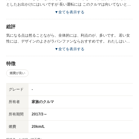
前乗ってたクルマは燃費が悪くはなかったけど断然いいそうで、 貧乏な人
としたお出かけにはいいですが 長い運転には このクルマは向いてないとお
におすすめです。 シートの座り心地、乗り心地も、 とってもいいそうで気
もいます。 加速力と、パワーが物足りないですね。
▼全てを表示する
に入ってます
総評
気になる点は然ることながら、全体的には、利点のが、多いです。 若い女
性には、デザインのよさがラパンファンならおすすめです。 わたしはいつ
までもラパンファンです！！！ とてもおすすめ！！
▼全てを表示する
特徴
燃費が良い
グレード
-
所有者
家族のクルマ
所有期間
2017/3～
燃費
20km/L