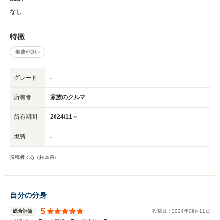
なし
特徴
燃費が良い
グレード
-
所有者
家族のクルマ
所有期間
2024/11～
燃費
-
投稿者：あ（兵庫県）
自分の分身
5
総合評価
投稿日：
2024
年
08
月
11
日