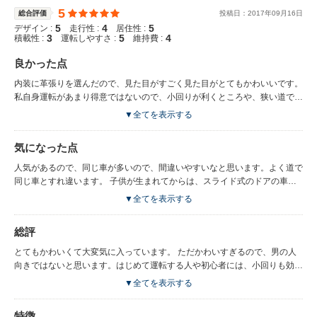
5
総合評価
投稿日：
2017
年
09
月
16
日
5
4
5
デザイン :
走行性 :
居住性 :
3
5
4
積載性 :
運転しやすさ :
維持費 :
良かった点
内装に革張りを選んだので、見た目がすごく見た目がとてもかわいいです。
私自身運転があまり得意ではないので、小回りが利くところや、狭い道でも
運転しやすいところが大変嬉しいです。 うさぎのマークがところどころあ
▼全てを表示する
り、女の子の車って感じがします。 運転のエコ点数がでたり、うさぎの液
晶がでたりで、みていておもしろいです。 燃費がよく大変助かっていま
気になった点
す。
人気があるので、同じ車が多いので、間違いやすいなと思います。よく道で
同じ車とすれ違います。 子供が生まれてからは、スライド式のドアの車が
よかったなと思います。 車のリコールの連絡の書面が多いです。販売店が
▼全てを表示する
遠いので修理に持っていくのが面倒だなと思いながら、行っています。いま
までで二回ありました。 きちんと修理をしていただけるので、そこはあり
総評
がたいとは思っています。
とてもかわいくて大変気に入っています。 ただかわいすぎるので、男の人
向きではないと思います。はじめて運転する人や初心者には、小回りも効く
ので運転しやすいのではないかと思います。 女の人は車を選ぶ際の決め手
▼全てを表示する
がなかなかないとおもいます。私も機能の説明をされてもピンとこなかった
ので、ただ見た目で選んでしまいました、でも愛着がわきやすく、そんな感
特徴