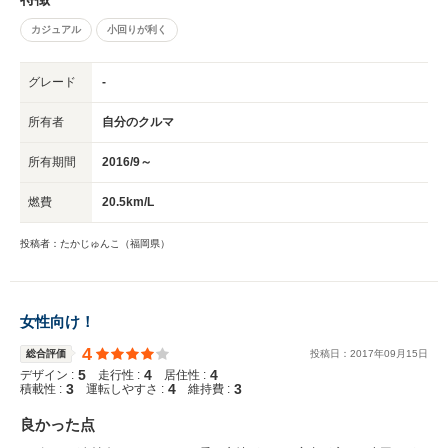
じで選ぶのもありではないかと思います。 本当におすすめできる車です。
カジュアル
小回りが利く
グレード
-
所有者
自分のクルマ
所有期間
2016/9～
燃費
20.5km/L
投稿者：たかじゅんこ（福岡県）
女性向け！
4
総合評価
投稿日：
2017
年
09
月
15
日
5
4
4
デザイン :
走行性 :
居住性 :
3
4
3
積載性 :
運転しやすさ :
維持費 :
良かった点