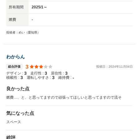
所有期間
2025/1～
燃費
-
投稿者：めい（愛知県）
わからん
3
総合評価
投稿日：
2024
年
11
月
04
日
3
3
3
デザイン :
走行性 :
居住性 :
3
3
-
積載性 :
運転しやすさ :
維持費 :
良かった点
燃費…、と、と思ってますので頑張ってほしいと思ってますので流そ
気になった点
スペース
総評