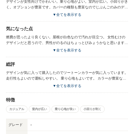
デザインが女性向けでかわいい。乗り心地がよい。室内が広い。小回りがき
く。オプションが豊富です。カバーの種類も豊富なのでじぶんごのみのデザ
インの車にできると思います。
▼全てを表示する
気になった点
燃費が思ったより良くない。屋根が白色なので汚れが目立つ。 女性むけの
デザインだと思うので、男性がのるのはちょっとびみょうかなと思います。
外側のカラーが青色や白、ベージュとかだと男性でも大丈夫かなと思いま
▼全てを表示する
す。 あとは好みの問題かなと思います。
総評
デザインが気に入って購入したのでツートーンカラーが気に入っています。
走行性もよいので運転しやすい。 乗り心地もよいです。 カラーが豊富なの
で単色でもよいし、ツートーンカラーも、 好きな組み合わせにできるので
▼全てを表示する
嬉しいです。 荷物をつむスペースがもっと広いと かいものをしたあとなど
べんりかなと思います。 カギがちかづくと自動であけられるのはべんりか
特徴
なと思います。 冬はヒーターなど自動でいれられたり、夏はクーラーを事
前にいれられるエンジンスターターは装備としてつけておいたほうがのちの
カジュアル
室内が広い
乗り心地が良い
小回りが利く
ちいいと思います。 カーナビゲーションもあったほうがいいです。 オーデ
ィオはいろいろこだわりがあるひとは別売りがいいかなと思います。 わた
しは標準のタイプをつけましたが、そんなに不便はしていないです。
グレード
-