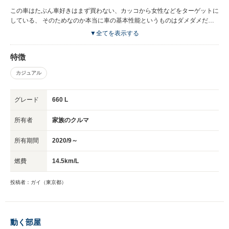
この車はたぶん車好きはまず買わない、カッコから女性などをターゲットに
している、 そのためなのか本当に車の基本性能というものはダメダメだと
思う 適度のかわいくお洒落ぽい内外装、 お金を掛けないでいいところは掛
▼全てを表示する
けないで済ます、 そんなメーカー戦略が見えてくるような車です
特徴
カジュアル
グレード
660 L
所有者
家族のクルマ
所有期間
2020/9～
燃費
14.5km/L
投稿者：ガイ（東京都）
動く部屋