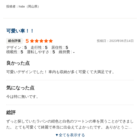
投稿者：hide（岡山県）
可愛い車！！
5
総合評価
投稿日：
2023
年
06
月
14
日
5
5
5
デザイン :
走行性 :
居住性 :
5
5
-
積載性 :
運転しやすさ :
維持費 :
良かった点
可愛いデザインでした！ 車内も収納が多く可愛くて大満足です。
気になった点
今は特に無いです。
総評
ずっと探していたラパンの紺色と白色のツートンの車を買うことができまし
た。 とても可愛くて綺麗で本当に出会えてよかったです。 ありがとうござ
いました！
▼全てを表示する