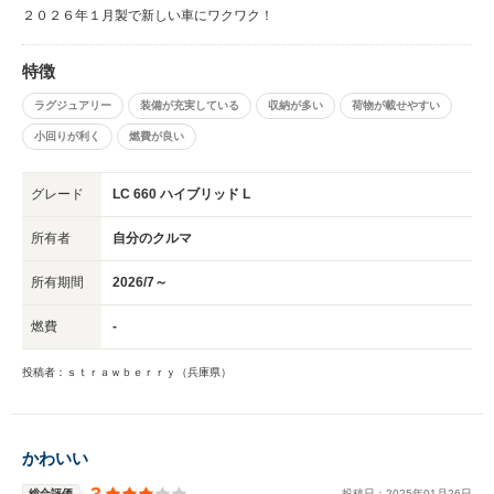
２０２６年１月製で新しい車にワクワク！
特徴
ラグジュアリー
装備が充実している
収納が多い
荷物が載せやすい
小回りが利く
燃費が良い
グレード
LC 660 ハイブリッド L
所有者
自分のクルマ
所有期間
2026/7～
燃費
-
投稿者：ｓｔｒａｗｂｅｒｒｙ（兵庫県）
かわいい
3
総合評価
投稿日：
2025
年
01
月
26
日