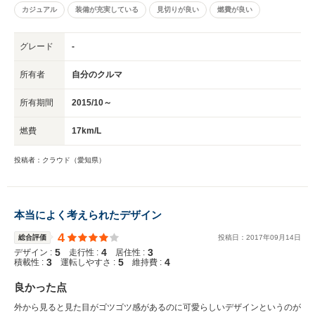
カジュアル
装備が充実している
見切りが良い
燃費が良い
グレード
-
所有者
自分のクルマ
所有期間
2015/10～
燃費
17km/L
投稿者：クラウド（愛知県）
本当によく考えられたデザイン
4
総合評価
投稿日：
2017
年
09
月
14
日
5
4
3
デザイン :
走行性 :
居住性 :
3
5
4
積載性 :
運転しやすさ :
維持費 :
良かった点
外から見ると見た目がゴツゴツ感があるのに可愛らしいデザインというのが