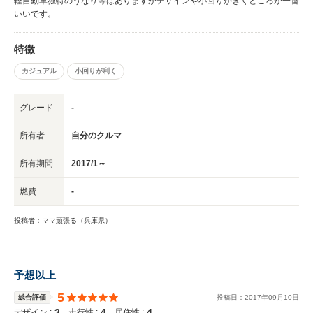
軽自動車独特のうなり等はありますがデザインや小回りがきくところが一番
いいです。
特徴
カジュアル
小回りが利く
グレード
-
所有者
自分のクルマ
所有期間
2017/1～
燃費
-
投稿者：ママ頑張る（兵庫県）
予想以上
5
総合評価
投稿日：
2017
年
09
月
10
日
3
4
4
デザイン :
走行性 :
居住性 :