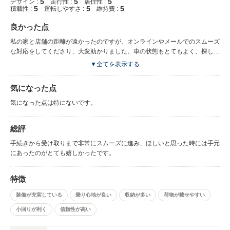
5
5
5
デザイン :
走行性 :
居住性 :
5
5
5
積載性 :
運転しやすさ :
維持費 :
良かった点
私の家と店舗の距離が遠かったのですが、オンラインやメールでのスムーズ
な対応をしてくださり、大変助かりました。車の状態もとてもよく、探し求
めていたものと巡り会えてとても嬉しいです。ご丁寧な対応をしてくださり
▼全てを表示する
ありがとうございました。
気になった点
気になった点は特にないです。
総評
手続きから受け取りまで非常にスムーズに進み、ほしいと思った時には手元
にあったのがとても嬉しかったです。
特徴
装備が充実している
乗り心地が良い
収納が多い
荷物が載せやすい
小回りが利く
信頼性が高い