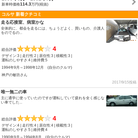
114.3
新車時価格
万円(税抜)
コルサ 新着クチコミ
走る応接室、病室かな
全体的に、都会を走るには、ちょうどよく、買いもの、介護人
をのでるの...
★
★
★
★
★
4
総合評価
デザイン:3 | 走行性:2 | 居住性:3 | 積載性:3 |
運転のしやすさ:4 | 維持費:5
1994年9月～1998年12月 (自分のクルマ)
神戸の敏坊さん
2017/9/15投稿
唯一無二の車
主に通学に使っていたのですが運転していて疲れを全く感じな
い車でした...
★
★
★
★
★
4
総合評価
デザイン:4 | 走行性:4 | 居住性:4 | 積載性:3 |
運転のしやすさ:5 | 維持費:4
1990年9月～1994年8月 (自分のクルマ)