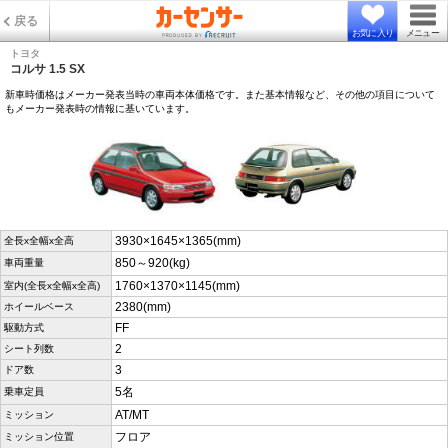
戻る
お気に入り
メニュー
トヨタ
コルサ 1.5 SX
新車時価格はメーカー発表当時の車両本体価格です。また基本情報など、その他の項目について
もメーカー発表時の情報に基いています。
3930×1645×1365(mm)
全長x全幅x全高
850～920(kg)
車両重量
1760×1370×1145(mm)
室内(全長x全幅x全高)
2380(mm)
ホイールベース
FF
駆動方式
2
シート列数
3
ドア数
5名
乗車定員
AT/MT
ミッション
フロア
ミッション位置