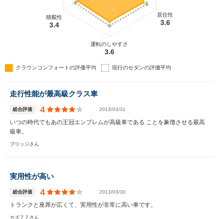
居住性
積載性
3.6
3.4
運転のしやすさ
3.6
クラウンコンフォートの評価平均
現行のセダンの評価平均
走行性能が最高級クラス車
4
総合評価
2013/03/31
いつの時代でもあの王冠エンブレムが高級車である ことを象徴させる最高
級車。
ブリッジさん
実用性が高い
4
総合評価
2013/03/30
トランクと座席が広くて、実用性が非常に高い車です。
カズ７７さん