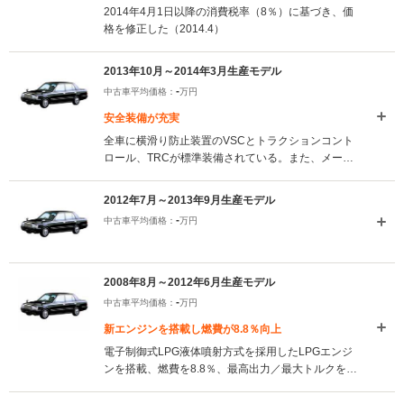
2014年4月1日以降の消費税率（8％）に基づき、価
格を修正した（2014.4）
2013年10月～2014年3月生産モデル
-
中古車平均価格：
万円
安全装備が充実
全車に横滑り防止装置のVSCとトラクションコント
ロール、TRCが標準装備されている。また、メータ
ー照度コントロール機能を追加したスピードメータ
ー＆タコメーターが採用されている（2013.10）
2012年7月～2013年9月生産モデル
-
中古車平均価格：
万円
2008年8月～2012年6月生産モデル
-
中古車平均価格：
万円
新エンジンを搭載し燃費が8.8％向上
電子制御式LPG液体噴射方式を採用したLPGエンジ
ンを搭載、燃費を8.8％、最高出力／最大トルクを
37ps／29Nm向上させた。シフトをNとPにするとエ
ンジンが自動停止するシステムを標準採用した。