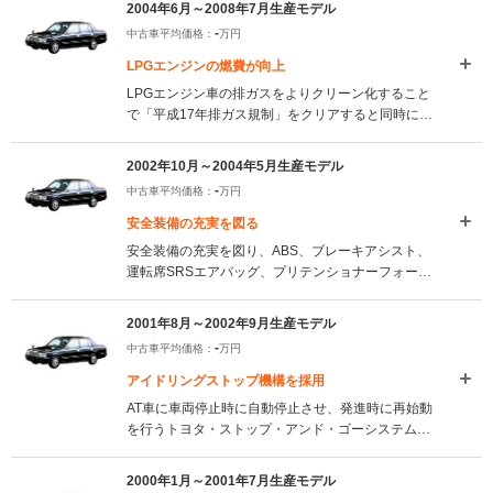
2004年6月～2008年7月生産モデル
（2008.8）
-
中古車平均価格：
万円
LPGエンジンの燃費が向上
LPGエンジン車の排ガスをよりクリーン化すること
で「平成17年排ガス規制」をクリアすると同時に燃
費の向上を図った。また全車にサイドターンラン
プ、ヘッドランプレベリング機構（マニュアル）な
2002年10月～2004年5月生産モデル
どを標準装備している。（2004.6)
-
中古車平均価格：
万円
安全装備の充実を図る
安全装備の充実を図り、ABS、ブレーキアシスト、
運転席SRSエアバッグ、プリテンショナーフォース
リミット機構付きシートベルトなど全車標準装備と
した。また、ハンドルの材質や形状も合わせて変更
2001年8月～2002年9月生産モデル
された。（2002.10）
-
中古車平均価格：
万円
アイドリングストップ機構を採用
AT車に車両停止時に自動停止させ、発進時に再始動
を行うトヨタ・ストップ・アンド・ゴーシステムを
採用。全車にマニュアルオートエアコンを標準化。
また2LのLPGエンジンの排ガスをクリーン化した。
2000年1月～2001年7月生産モデル
(2001.8)