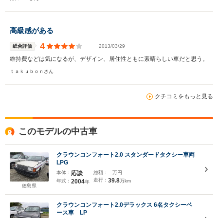
高級感がある
4
総合評価
2013/03/29
維持費などは気になるが、デザイン、居住性ともに素晴らしい車だと思う。
ｔａｋｕｂｏｎさん
クチコミをもっと見る
このモデルの中古車
クラウンコンフォート2.0 スタンダードタクシー車両
LPG
本体：
応談
総額：
---万円
走行：
39.8
年式：
2004
万km
年
徳島県
クラウンコンフォート2.0デラックス 6名タクシーベ
ース車 LP