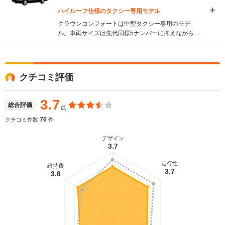
ハイルーフ仕様のタクシー専用モデル
クラウンコンフォートは中型タクシー専用のモデ
ル。車両サイズは先代同様5ナンバーに抑えながら
も、ボディを拡大。ピラー部を立ててルーフを高く
し、タクシー用途に適した広い居住空間を実現し
た。同時に全長と全幅も延長し、容量431Lという広
いトランクスペースを確保。エンジンは2Lのの直4
クチコミ評価
と直6ののLPG、2.4L直4ディーゼルの3種類が設定
される。フロントシートは、ドライバーが疲れにく
いようにアップライトなポジションを採用。体格に
3.7
総合評価
点
きめ細かく対応できる２ウェイバーチカルアジャス
ターなどを全車に標準装備した。(1995.12)
76
クチコミ件数
件
デザイン
3.7
走行性
維持費
3.7
3.6