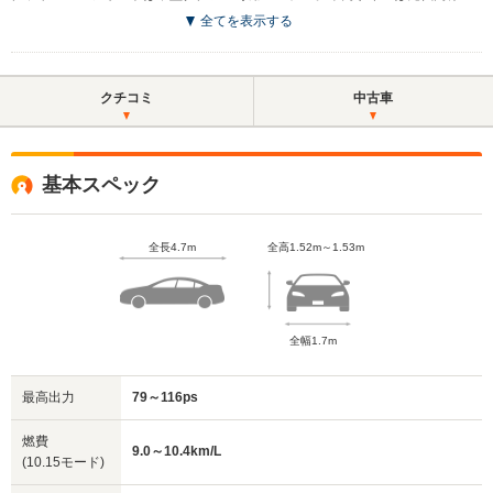
全てを表示する
クチコミ
中古車
基本スペック
全長4.7m
全高1.52m～1.53m
全幅1.7m
最高出力
79～116ps
燃費
9.0～10.4km/L
(10.15モード)