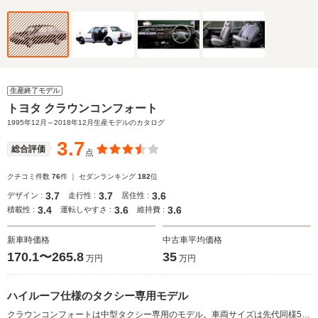
生産終了モデル
トヨタ クラウンコンフォート
1995年12月～2018年12月生産モデルのカタログ
3.7
総合評価
点
クチコミ件数
76
件 ｜ セダンランキング
182
位
3.7
3.7
3.6
デザイン :
走行性 :
居住性 :
3.4
3.6
3.6
積載性 :
運転しやすさ :
維持費 :
新車時価格
中古車平均価格
170.1〜265.8
35
万円
万円
ハイルーフ仕様のタクシー専用モデル
クラウンコンフォートは中型タクシー専用のモデル。車両サイズは先代同様5ナンバーに抑えながらも、ボディを拡大。ピラー部を立ててルーフを高くし、タクシー用途に適した広い居住空間を実現した。同時に全長と全幅も延長し、容量431Lという広いトランクスペースを確保。エンジンは2Lのの直4と直6ののLPG、2.4L直4ディーゼルの3種類が設定される。フロントシートは、ドライバーが疲れにくいようにアップライトなポジションを採用。体格にきめ細かく対応できる２ウェイバーチカルアジャスターなどを全車に標準装備した。(1995.12)