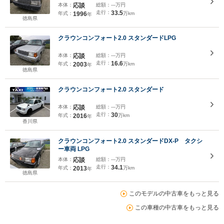
本体：
応談
総額：
---万円
走行：
33.5
年式：
1996
万km
年
徳島県
クラウンコンフォート2.0 スタンダードLPG
本体：
応談
総額：
---万円
走行：
16.6
年式：
2003
万km
年
徳島県
クラウンコンフォート2.0 スタンダード
本体：
応談
総額：
---万円
走行：
30
年式：
2016
万km
年
香川県
クラウンコンフォート2.0 スタンダードDX-P タクシ
ー車両 LPG
本体：
応談
総額：
---万円
走行：
34.1
年式：
2013
万km
年
徳島県
このモデルの中古車をもっと見る
この車種の中古車をもっと見る