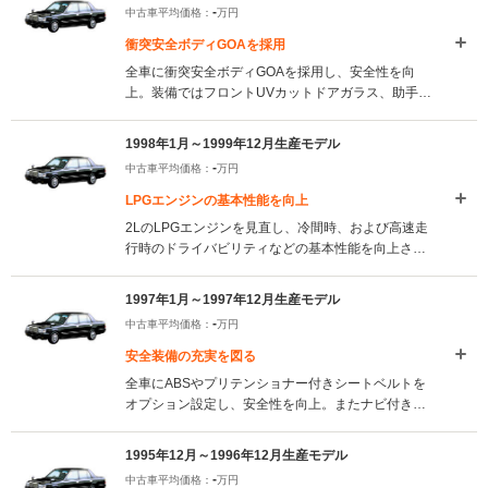
-
中古車平均価格：
万円
衝突安全ボディGOAを採用
全車に衝突安全ボディGOAを採用し、安全性を向
上。装備ではフロントUVカットドアガラス、助手席
アンダートレイ、運転席バニティミラーなどをオプ
ション設定し、女性ドライバーに対応した装備を充
1998年1月～1999年12月生産モデル
実している。(2001.1)
-
中古車平均価格：
万円
LPGエンジンの基本性能を向上
2LのLPGエンジンを見直し、冷間時、および高速走
行時のドライバビリティなどの基本性能を向上させ
た。またレイセンスガーニッシュを大型化し、高級
感を演出。さらに一部車種の後席左側に読書灯を設
1997年1月～1997年12月生産モデル
定した。(1998.1)
-
中古車平均価格：
万円
安全装備の充実を図る
全車にABSやプリテンショナー付きシートベルトを
オプション設定し、安全性を向上。またナビ付きワ
イドマルチAVステーションIIやリアセンターアーム
レストなどを車種・グレードに応じて新設定するな
1995年12月～1996年12月生産モデル
ど、機能性を向上。(1997.1)
-
中古車平均価格：
万円