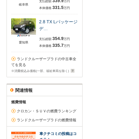
339.9
支払総額
万円
岐阜県
331.5
本体価格
万円
2.8 TX Lパッケージ
デ…
354.9
支払総額
万円
愛知県
335.7
本体価格
万円
ランドクルーザープラドの中古車全
てを見る
※消費税込み価格(一部、福祉車両を除く)
関連情報
燃費情報
クロカン・ＳＵＶの燃費ランキング
ランドクルーザープラドの燃費情報
車クチコミの投稿はコ