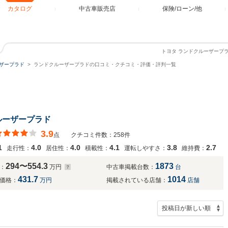
カタログ
中古車販売店
保険/ローン/他
トヨタ ランドクルーザープ
ザープラド
ランドクルーザープラドの口コミ・クチコミ・評価・評判一覧
ルーザープラド
3.9
点
クチコミ件数：258件
1
4.0
4.0
4.1
3.8
2.7
走行性：
居住性：
積載性：
運転しやすさ：
維持費：
294〜554.3
1873
：
万円
中古車掲載台数：
台
431.7
1014
価格：
万円
掲載されている店舗：
店舗