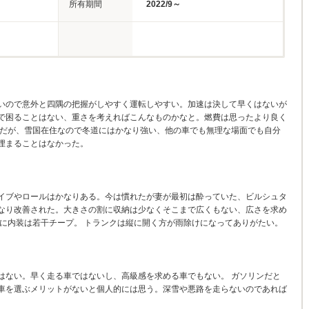
所有期間
2022/9～
いので意外と四隅の把握がしやすく運転しやすい。加速は決して早くはないが
で困ることはない、重さを考えればこんなものかなと。燃費は思ったより良く
のだが、雪国在住なので冬道にはかなり強い、他の車でも無理な場面でも自分
埋まることはなかった。
イブやロールはかなりある。今は慣れたが妻が最初は酔っていた、ビルシュタ
なり改善された。大きさの割に収納は少なくそこまで広くもない、広さを求め
割に内装は若干チープ。 トランクは縦に開く方が雨除けになってありがたい。
はない。早く走る車ではないし、高級感を求める車でもない。 ガソリンだと
車を選ぶメリットがないと個人的には思う。深雪や悪路を走らないのであれば