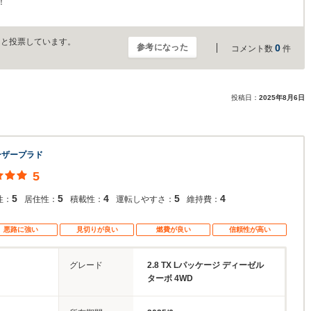
！
」と投票しています。
参考になった
0
コメント数
件
投稿日：
2025年8月6日
ーザープラド
5
5
5
4
5
4
性：
居住性：
積載性：
運転しやすさ：
維持費：
悪路に強い
見切りが良い
燃費が良い
信頼性が高い
グレード
2.8 TX Lパッケージ ディーゼル
ターボ 4WD