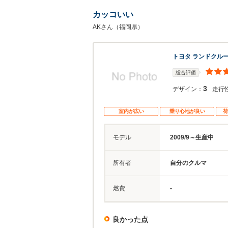
カッコいい
AKさん（福岡県）
トヨタ ランドクル
総合評価
3
デザイン：
走行
室内が広い
乗り心地が良い
荷
モデル
2009/9～生産中
所有者
自分のクルマ
燃費
-
良かった点