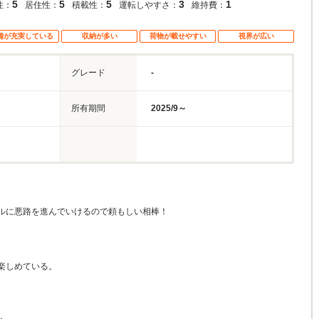
5
5
5
3
1
性：
居住性：
積載性：
運転しやすさ：
維持費：
備が充実している
収納が多い
荷物が載せやすい
視界が広い
グレード
-
所有期間
2025/9～
ルに悪路を進んでいけるので頼もしい相棒！
楽しめている。