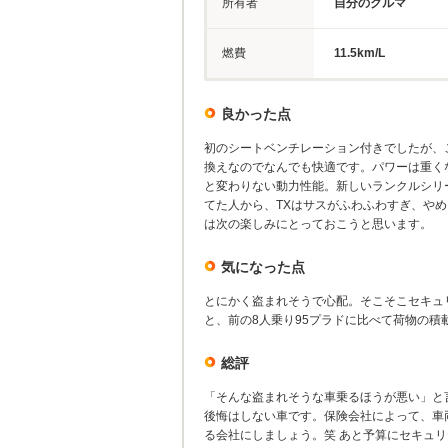
所有者
自分のクルマ
燃費
11.5km/L
良かった点
初のシートベンチレーション付きでしたが、
換えなのでなんでも快適です。パワーは重く
と変わりない動力性能。新しいランクルシリ
てた人から、TXはサスがふわふわすぎ、や
は次の楽しみにとっておこうと思います。
気になった点
とにかく盗まれそうで心配。そこそこセキュ
と、前の8人乗り95プラドに比べて荷物の
総評
「そんな盗まれそうな車乗るほうが悪い」と
後悔はしない車です。保険会社によって、車
る会社にしましょう。笑 あと予算にセキュ