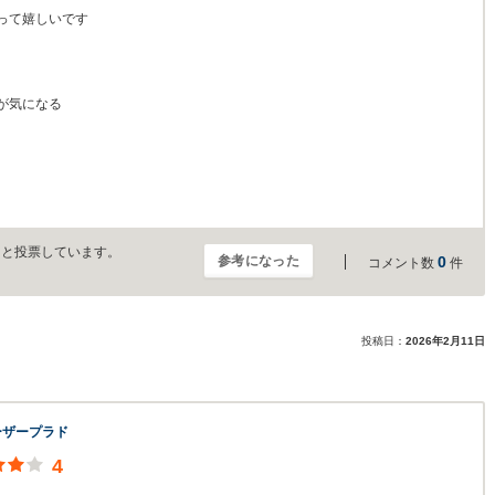
って嬉しいです
が気になる
」と投票しています。
参考になった
0
コメント数
件
投稿日：
2026年2月11日
ーザープラド
4