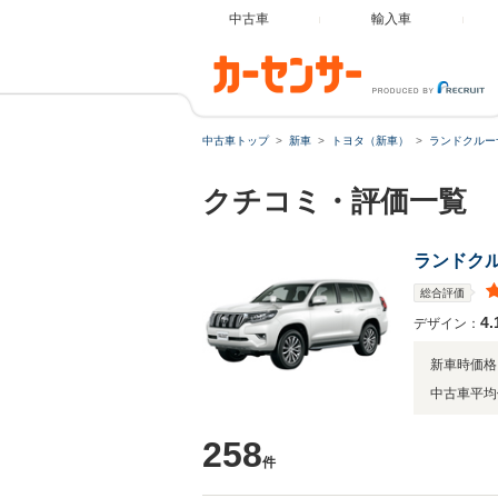
中古車
輸入車
中古車トップ
新車
トヨタ（新車）
ランドクルー
クチコミ・評価一覧
ランドク
総合評価
4.
デザイン：
新車時価格
中古車平均
258
件