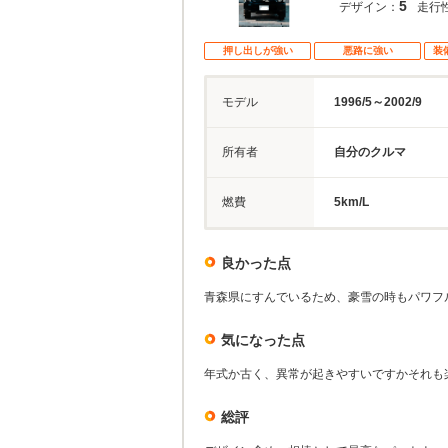
5
デザイン：
走行
押し出しが強い
悪路に強い
装
モデル
1996/5～2002/9
所有者
自分のクルマ
燃費
5km/L
良かった点
青森県にすんでいるため、豪雪の時もパワフ
気になった点
年式か古く、異常が起きやすいですかそれも
総評