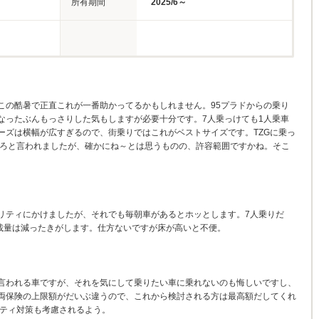
所有期間
2025/6～
この酷暑で正直これが一番助かってるかもしれません。95プラドからの乗り
なったぶんもっさりした気もしますが必要十分です。7人乗っけても1人乗車
ーズは横幅が広すぎるので、街乗りではこれがベストサイズです。TZGに乗っ
めろと言われましたが、確かにね～とは思うものの、許容範囲ですかね。そこ
リティにかけましたが、それでも毎朝車があるとホッとします。7人乗りだ
積載量は減ったきがします。仕方ないですが床が高いと不便。
言われる車ですが、それを気にして乗りたい車に乗れないのも悔しいですし、
両保険の上限額がだいぶ違うので、これから検討される方は最高額だしてくれ
リティ対策も考慮されるよう。