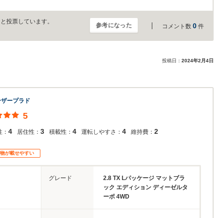
」と投票しています。
参考になった
0
コメント数
件
投稿日：
2024年2月4日
ーザープラド
5
4
3
4
4
2
性：
居住性：
積載性：
運転しやすさ：
維持費：
物が載せやすい
グレード
2.8 TX Lパッケージ マットブラ
ック エディション ディーゼルタ
ーボ 4WD