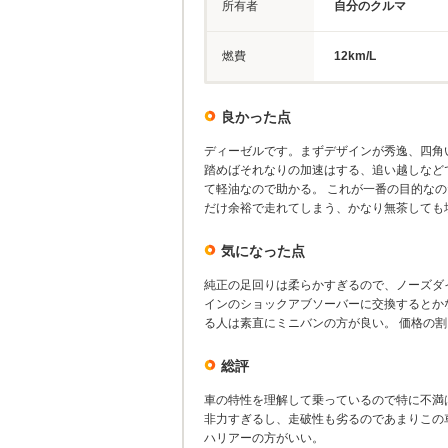
所有者
自分のクルマ
燃費
12km/L
良かった点
ディーゼルです。まずデザインが秀逸、四角
踏めばそれなりの加速はする、追い越しなど
て軽油なので助かる。 これが一番の目的な
だけ余裕で走れてしまう、かなり無茶しても
気になった点
純正の足回りは柔らかすぎるので、ノーズダ
インのショックアブソーバーに交換するとか
る人は素直にミニバンの方が良い。 価格の
総評
車の特性を理解して乗っているので特に不満
非力すぎるし、走破性も劣るのであまりこの
ハリアーの方がいい。