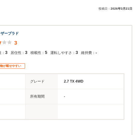
投稿日：
2026年3月21日
ーザープラド
3
3
3
5
3
-
性：
居住性：
積載性：
運転しやすさ：
維持費：
物が載せやすい
グレード
2.7 TX 4WD
所有期間
-