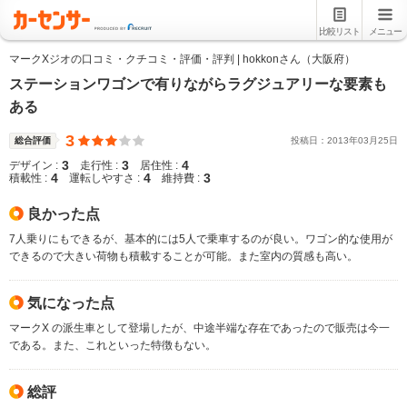
比較リスト
メニュー
マークXジオの口コミ・クチコミ・評価・評判 | hokkonさん（大阪府）
ステーションワゴンで有りながらラグジュアリーな要素も
ある
3
総合評価
投稿日：
2013
年
03
月
25
日
3
3
4
デザイン :
走行性 :
居住性 :
4
4
3
積載性 :
運転しやすさ :
維持費 :
良かった点
7人乗りにもできるが、基本的には5人で乗車するのが良い。ワゴン的な使用が
できるので大きい荷物も積載することが可能。また室内の質感も高い。
気になった点
マークX の派生車として登場したが、中途半端な存在であったので販売は今一
である。また、これといった特徴もない。
総評