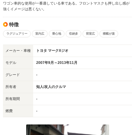
ワゴン車的な使用が一番適している車である。フロントマスクも押し出し感が
強くイメージは悪くない。
特徴
ラグジュアリー
室内広
乗心地
収納多
荷室広
積載が楽
メーカー・車種
トヨタ マークXジオ
モデル
2007年9月～2013年11月
グレード
-
所有者
知人/友人のクルマ
所有期間
-
燃費
-