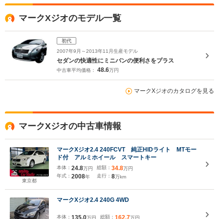
マークXジオのモデル一覧
初代
2007年9月～2013年11月生産モデル
セダンの快適性にミニバンの便利さをプラス
48.6
中古車平均価格：
万円
マークXジオのカタログを見る
マークXジオの中古車情報
マークXジオ2.4 240FCVT 純正HIDライト MTモー
ド付 アルミホイール スマートキー
本体：
24.8
総額：
34.8
万円
万円
年式：
2008
走行：
8
年
万km
東京都
マークXジオ2.4 240G 4WD
本体：
135.0
総額：
162.7
万円
万円