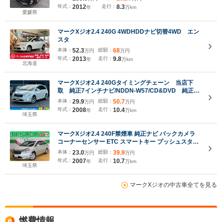
年式：
2012
走行：
8.3
年
万km
愛媛県
マークXジオ2.4 240G 4WDHDDナビ切替4WD エン
スタ
本体：
52.3
総額：
68
万円
万円
年式：
2013
走行：
9.8
年
万km
北海道
マークXジオ2.4 240Gタイミングチェーン 当店下
取 純正7インチナビ/NDDN-W57/CD&DVD 純正18
インチアルミ/PRACTIVA/2025年製夏タイヤ 記録
本体：
29.9
総額：
50.7
万円
万円
簿 保証書 電動シート スペアキー プライバシー
年式：
2008
走行：
10.4
年
万km
ガラス
埼玉県
マークXジオ2.4 240F禁煙車 純正ナビ バックカメラ
コーナーセンサー ETC スマートキー プッシュスター
ト HIDヘッドライト フォグランプ 横滑り防止装置 MT
本体：
23.0
総額：
39.9
万円
万円
モード付AT 革巻ステアリング 純正16インチアルミホ
年式：
2007
走行：
10.7
年
万km
イール DVD再生 CD
埼玉県
マークXジオの中古車全てを見る
燃費情報