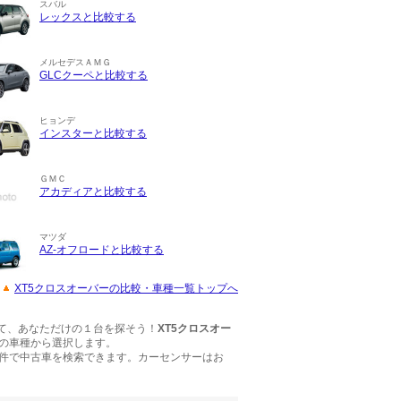
スバル
レックスと比較する
メルセデスＡＭＧ
GLCクーペと比較する
ヒョンデ
インスターと比較する
ＧＭＣ
アカディアと比較する
マツダ
AZ-オフロードと比較する
XT5クロスオーバーの比較・車種一覧トップへ
て、あなただけの１台を探そう！
XT5クロスオー
の車種から選択します。
件で中古車を検索できます。カーセンサーはお