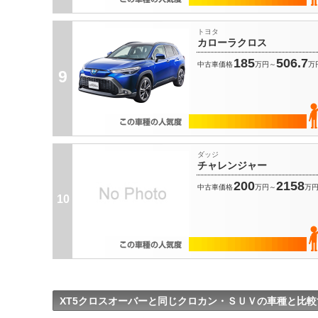
トヨタ
カローラクロス
185
506.7
中古車価格
万円～
万
9
ダッジ
チャレンジャー
200
2158
中古車価格
万円～
万
10
XT5クロスオーバーと同じクロカン・ＳＵＶの車種と比較