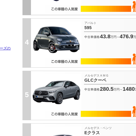
アバルト
595
43.8
476.9
中古車価格
万円～
4
ーズの
メルセデスＡＭＧ
GLCクーペ
280.5
1480
中古車価格
万円～
5
メルセデス・ベンツ
Eクラス