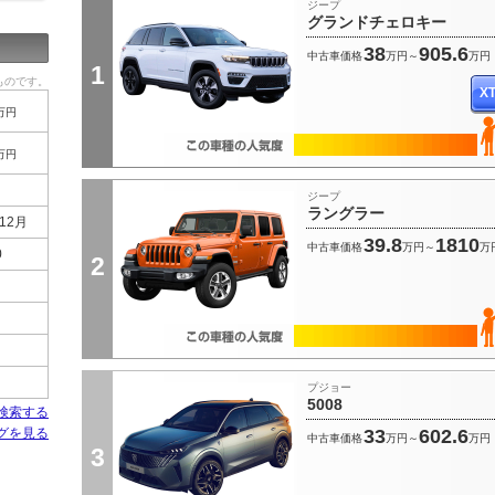
ジープ
グランドチェロキー
38
905.6
中古車価格
万円～
万円
1
ものです。
X
万円
万円
Ｖ
ジープ
ラングラー
12月
39.8
1810
中古車価格
万円～
万
0
2
プジョー
5008
検索する
グを見る
33
602.6
中古車価格
万円～
万円
3