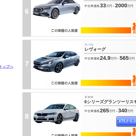
33
2000
中古車価格
万円～
万円
6
スバル
レヴォーグ
24.9
565
中古車価格
万円～
万円
7
トップへ
ＢＭＷ
6シリーズグランツーリス
265
340
中古車価格
万円～
万円
8
XT5クロ