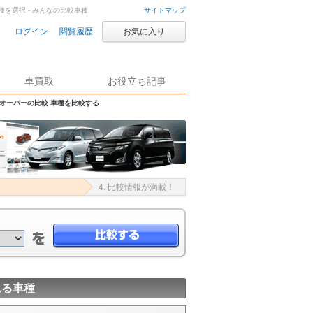
種を選択 - みんなの比較車種
サイトマップ
ログイン
閲覧履歴
お気に入り
車買取
お役立ち記事
スオーバーの比較 車種を比較する
4. 比較情報が満載！
れる車種