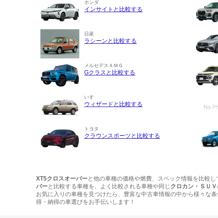
ホンダ
インサイトと比較する
日産
ラシーンと比較する
メルセデスＡＭＧ
Gクラスと比較する
いすゞ
ウィザードと比較する
トヨタ
クラウンスポーツと比較する
XT5クロスオーバー
と他の車種の価格や燃費、スペック情報を比較し
バー
と比較する車種を、よく比較される車種や同じ
クロカン・ＳＵＶ
お気に入りの車種を見つけたら、豊富な中古車情報の中から様々な条
得・納得の車選びをお手伝いします！