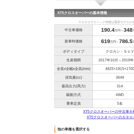
XT5クロスオーバーの基本情報
※カタログスペック情報は最新モデルの
190.4
348
中古車価格
万円～
619
786.5
新車時価格
万円～
ボディタイプ
クロカン・ＳＵ
生産期間
2017年10月～2019年
全長x全幅x全高(mm)
4825×1915×170
排気量(cc)
3649
最高出力(馬力)
314
駆動方式
4WD
乗車定員
5名
XT5クロスオーバーの中古車を
XT5クロスオーバーのカタロ
他の車種を選択する