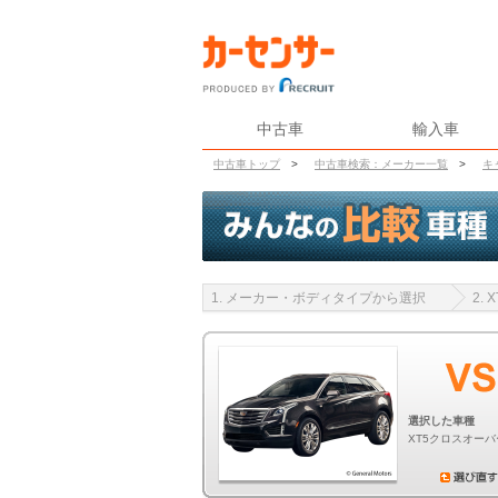
中古車
輸入車
中古車トップ
>
中古車検索：メーカー一覧
>
キ
1. メーカー・ボディタイプから選択
2.
選択した車種
XT5クロスオーバ