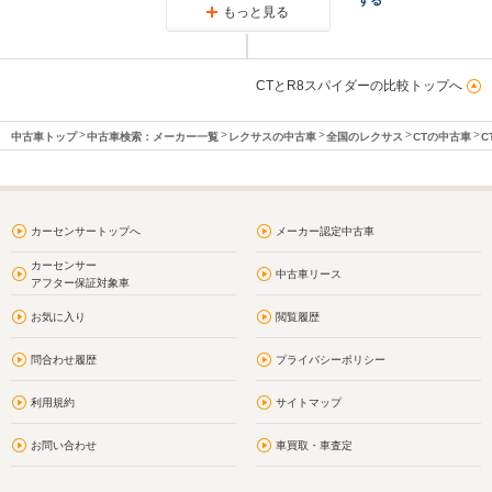
もっと見る
CTとR8スパイダーの比較トップへ
中古車トップ
中古車検索：メーカー一覧
レクサスの中古車
全国のレクサス
CTの中古車
C
カーセンサートップへ
メーカー認定中古車
カーセンサー
中古車リース
アフター保証対象車
お気に入り
閲覧履歴
問合わせ履歴
プライバシーポリシー
利用規約
サイトマップ
お問い合わせ
車買取・車査定