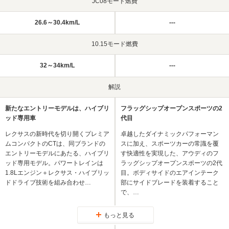
JC08モード燃費
26.6～30.4km/L
---
10.15モード燃費
32～34km/L
---
解説
新たなエントリーモデルは、ハイブリ
フラッグシップオープンスポーツの2
ッド専用車
代目
レクサスの新時代を切り開くプレミア
卓越したダイナミックパフォーマン
ムコンパクトのCTは、同ブランドの
スに加え、スポーツカーの常識を覆
エントリーモデルにあたる、ハイブリ
す快適性を実現した、アウディのフ
ッド専用モデル。パワートレインは
ラッグシップオープンスポーツの2代
1.8Lエンジン＋レクサス・ハイブリッ
目。ボディサイドのエアインテーク
ドドライブ技術を組み合わせ…
部にサイドブレードを装着すること
で、…
もっと見る