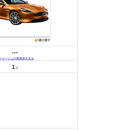
---
ィラージュの相場表を見る
1
台