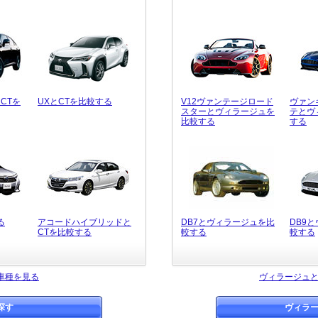
CTを
UXとCTを比較する
V12ヴァンテージロード
ヴァン
スターとヴィラージュを
テとヴ
比較する
する
る
アコードハイブリッドと
DB7とヴィラージュを比
DB9
CTを比較する
較する
較する
車種を見る
ヴィラージュ
探す
ヴィラ