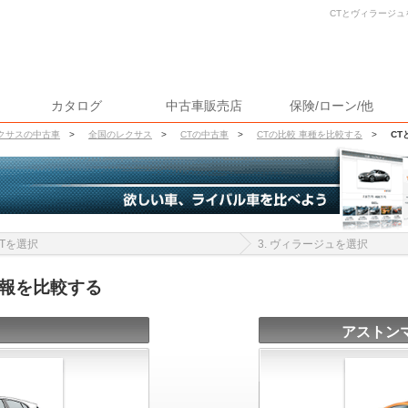
CTとヴィラージュ
カタログ
中古車販売店
保険/ローン/他
クサスの中古車
>
全国のレクサス
>
CTの中古車
>
CTの比較 車種を比較する
>
CT
 CTを選択
3. ヴィラージュを選択
情報を比較する
アストン