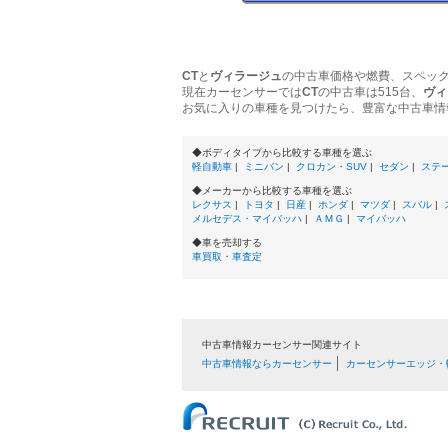
CT
と
ヴィラージュ
の中古車価格や燃費、スペッ
現在カーセンサーでは
CT
の中古車は515台、
ヴィ
お気に入りの車種を見つけたら、豊富な中古車情
◆ボディタイプから比較する車種を選ぶ
軽自動車
|
ミニバン
|
クロカン・SUV
|
セダン
|
ステ
◆メーカーから比較する車種を選ぶ
レクサス
|
トヨタ
|
日産
|
ホンダ
|
マツダ
|
スバル
|
メルセデス・マイバッハ
|
ＡＭＧ
|
マイバッハ
◆車を売却する
車買取・車査定
中古車情報カーセンサー関連サイト
中古車情報ならカーセンサー
カーセンサーエッジ・