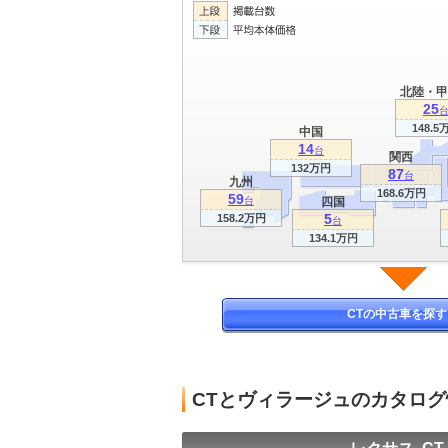
北陸・甲
25
148.5
中国
14
台
関西
132万円
87
台
九州
168.6万円
59
台
四国
5
158.2万円
台
134.1万円
CTの中古車を探す
CTとヴィラージュのカタロ