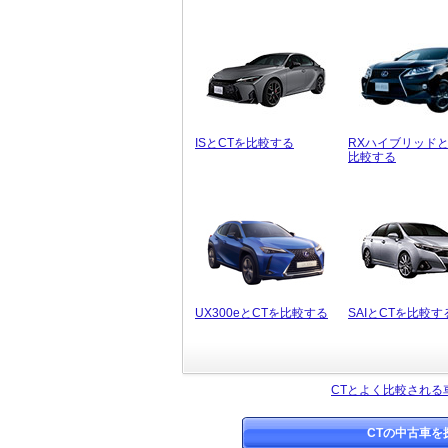
ISとCTを比較する
RXハイブリッドと
比較する
UX300eとCTを比較する
SAIとCTを比較す
CTとよく比較される
CTの中古車を