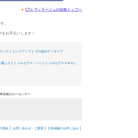
CTとヴィラージュの比較トップへ
です。
びをお手伝いします！
ラック
|
ピックアップ
|
その他ボディタイプ
三菱ふそう
|
メルセデス・ベンツ
|
メルセデスＡＭＧ
|
古車情報のカーセンサー
の理由
お問い合わせ・ご要望
広告掲載のお申し込み