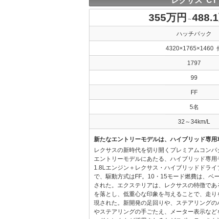
レクサス CT
355万円
488.
～
ハッチバック
4320×1765×1460 
1797
99
FF
5名
32～34km/L
新たなエントリーモデルは、ハイブリッド専用
レクサスの新時代を切り開くプレミアムコンパ
エントリーモデルにあたる、ハイブリッド専用
1.8Lエンジン＋レクサス・ハイブリッドドラ
で、駆動方式はFF。10・15モード燃費は、ベース
された。エクステリアは、レクサスの特徴であ
を落とし、低重心な印象を与えることで、走り
現された。新開発の足回りや、ステアリングの
やステアリングの手ごたえ、メーター表示など