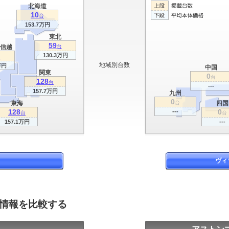
北海道
10
台
153.7万円
東北
59
信越
台
130.3万円
台
地域別台数
万円
中国
関東
0
台
128
台
---
157.7万円
九州
0
東海
台
四国
128
0
---
台
台
157.1万円
---
ヴィ
グ情報を比較する