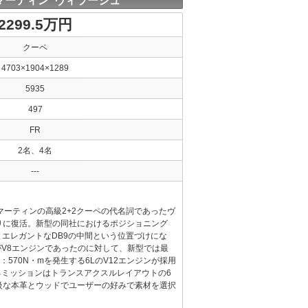
マーティン ヴィラージュ
2299.5万円
クーペ
4703×1904×1289
5935
497
FR
2名、4名
---
ンマーティンの高級2+2クーペの代名詞であったヴ
りに復活。新型の同社におけるポジショニング
とエレガントなDB9の中間という位置づけにな
V8エンジンであったのに対して、新型では最
：570N・mを発生する6LのV12エンジンが採用
るミッションはトランスアクスルレイアウトの6
級な本革とウッドでユーザーの好みで素材を選択