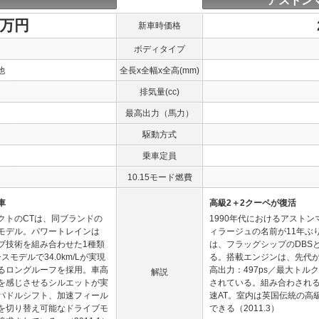
アストン
1万円
新車時価格
ボディタイプ
他
全長x全幅x全高(mm)
排気量(cc)
最高出力（馬力）
駆動方式
乗車定員
10.15モード燃費
車
高級2＋2クーペが復活
クトのCTは、同ブランドの
1990年代におけるアスト
モデル。パワートレインは
ィラージュの名前が11年ぶ
イブ技術を組み合わせた1種類
は、フラッグシップのDBS
モデルで34.0km/Lが実現
る。搭載エンジンは、先代が
るロングルーフを採用。車高
高出力：497ps／最大トルク
解説
を感じさせるシルエットが実
されている。組み合わされ
パドルシフト、加速フィール
速AT。室内は英国伝統の高
を切り替え可能なドライブモ
できる（2011.3）