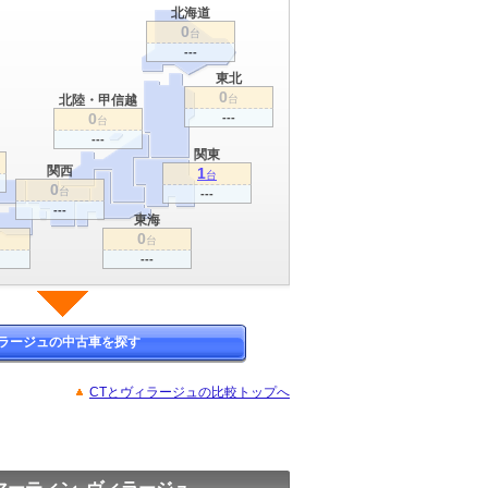
北海道
0
台
---
東北
0
北陸・甲信越
台
0
---
台
---
関東
関西
1
台
0
台
---
---
東海
0
台
---
ラージュの中古車を探す
CTとヴィラージュの比較トップへ