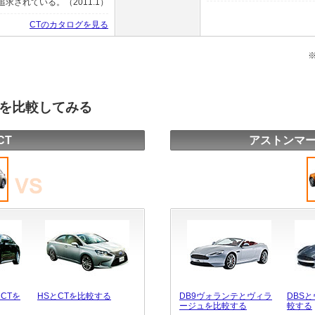
されている。（2011.1）
CTのカタログを見る
種を比較してみる
CT
アストンマー
CTを
HSとCTを比較する
DB9ヴォランテとヴィラ
DBS
ージュを比較する
較する