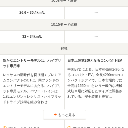
JC08モード燃費
26.6～30.4km/L
---
10.15モード燃費
32～34km/L
---
解説
新たなエントリーモデルは、ハイブリ
日本上陸第2弾となるコンパクトEV
ッド専用車
中国BYDによる、日本発売第2弾とな
レクサスの新時代を切り開くプレミア
るコンパクトEV。全長4290mmのコ
ムコンパクトのCTは、同ブランドの
ンパクトボディで、日本市場向けに
エントリーモデルにあたる、ハイブリ
全高は1550mmという一般的な機械
ッド専用モデル。パワートレインは
式駐車場に対応したサイズに調整さ
1.8Lエンジン＋レクサス・ハイブリッ
れている。安全装備も充実…
ドドライブ技術を組み合わせ…
もっと見る