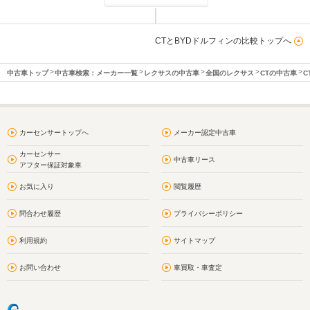
CTとBYDドルフィンの比較トップへ
中古車トップ
中古車検索：メーカー一覧
レクサスの中古車
全国のレクサス
CTの中古車
C
カーセンサートップへ
メーカー認定中古車
カーセンサー
中古車リース
アフター保証対象車
お気に入り
閲覧履歴
問合わせ履歴
プライバシーポリシー
利用規約
サイトマップ
お問い合わせ
車買取・車査定