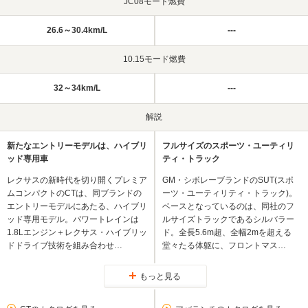
JC08モード燃費
26.6～30.4km/L
---
10.15モード燃費
32～34km/L
---
解説
新たなエントリーモデルは、ハイブリ
フルサイズのスポーツ・ユーティリ
ッド専用車
ティ・トラック
レクサスの新時代を切り開くプレミア
GM・シボレーブランドのSUT(スポ
ムコンパクトのCTは、同ブランドの
ーツ・ユーティリティ・トラック)。
エントリーモデルにあたる、ハイブリ
ベースとなっているのは、同社のフ
ッド専用モデル。パワートレインは
ルサイズトラックであるシルバラー
1.8Lエンジン＋レクサス・ハイブリッ
ド。全長5.6m超、全幅2mを超える
ドドライブ技術を組み合わせ…
堂々たる体躯に、フロントマス…
もっと見る