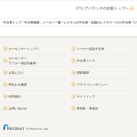
CTとアバランチの比較トップへ
中古車トップ
中古車検索：メーカー一覧
レクサスの中古車
全国のレクサス
CTの中古車
C
カーセンサートップへ
メーカー認定中古車
カーセンサー
中古車リース
アフター保証対象車
お気に入り
閲覧履歴
問合わせ履歴
プライバシーポリシー
利用規約
サイトマップ
お問い合わせ
車買取・車査定