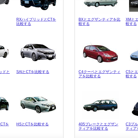
RXハイブリッドとCTを
BXとエグザンティアを比
XMと
比較する
較する
較する
ッドと
SAIとCTを比較する
C4クーペとエグザンティ
C5と
アを比較する
較する
CTを
HSとCTを比較する
405ブレークとエグザン
C3プ
ティアを比較する
ティア