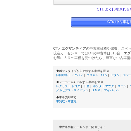
CTとよく比較される
CTの中古車を
CT
と
エグザンティア
の中古車価格や燃費、スペ
現在カーセンサーでは
CT
の中古車は515台、
エグ
お気に入りの車種を見つけたら、豊富な中古車情
◆ボディタイプから比較する車種を選ぶ
軽自動車
|
ミニバン
|
クロカン・SUV
|
セダン
|
ステ
◆メーカーから比較する車種を選ぶ
レクサス
|
トヨタ
|
日産
|
ホンダ
|
マツダ
|
スバル
|
メルセデス・マイバッハ
|
ＡＭＧ
|
マイバッハ
◆車を売却する
車買取・車査定
中古車情報カーセンサー関連サイト