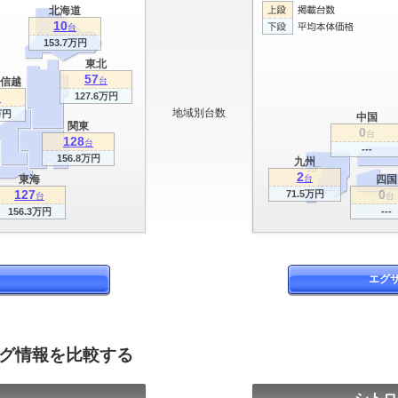
北海道
10
台
153.7万円
東北
57
信越
台
127.6万円
台
地域別台数
万円
中国
関東
0
台
128
台
---
156.8万円
九州
2
東海
台
四国
127
0
71.5万円
台
台
156.3万円
---
エグ
ログ情報を比較する