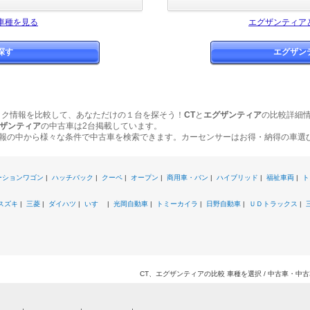
車種を見る
エグザンティア
探す
エグザン
ック情報を比較して、あなただけの１台を探そう！
CT
と
エグザンティア
の比較詳細
ザンティア
の中古車は2台掲載しています。
報の中から様々な条件で中古車を検索できます。カーセンサーはお得・納得の車選
ーションワゴン
|
ハッチバック
|
クーペ
|
オープン
|
商用車・バン
|
ハイブリッド
|
福祉車両
|
ト
スズキ
|
三菱
|
ダイハツ
|
いすゞ
|
光岡自動車
|
トミーカイラ
|
日野自動車
|
ＵＤトラックス
|
CT、エグザンティアの比較 車種を選択 / 中古車・中