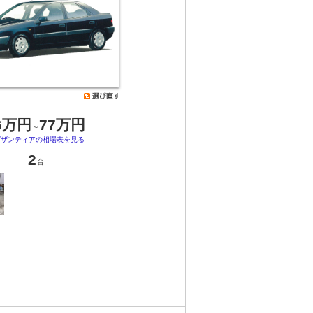
6万円
77万円
～
グザンティアの相場表を見る
2
台