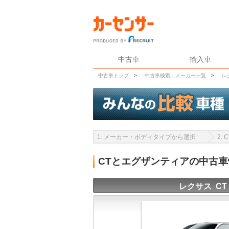
中古車
輸入車
中古車トップ
>
中古車検索：メーカー一覧
>
レ
1. メーカー・ボディタイプから選択
2.
CTとエグザンティアの中古
レクサス CT