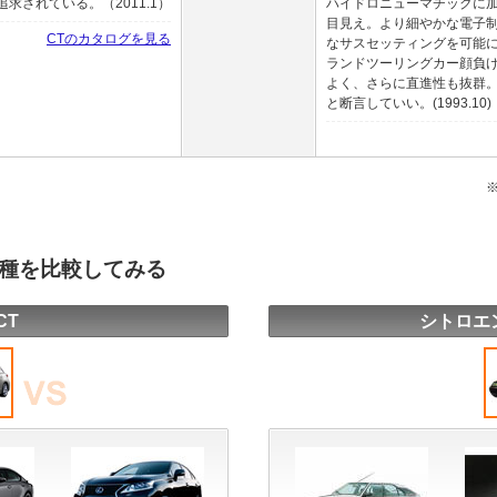
されている。（2011.1）
ハイドロニューマチックに
目見え。より細やかな電子
CTのカタログを見る
なサスセッティングを可能
ランドツーリングカー顔負
よく、さらに直進性も抜群
と断言していい。(1993.10)
車種を比較してみる
CT
シトロエ