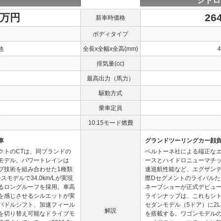
シトロ
1万円
26
新車時価格
ボディタイプ
他
全長x全幅x全高(mm)
排気量(cc)
最高出力（馬力）
駆動方式
乗車定員
10.15モード燃費
車
グランドツーリングカー顔
クトのCTは、同ブランドの
ベルトーネ社による端正な
モデル。パワートレインは
ースとハイドロニューマチ
イブ技術を組み合わせた1種類
速巡航性能など、エグザン
モデルで34.0km/Lが実現
際Dセグメントのライバルた
るロングルーフを採用。車高
ネーブショーが正式デビュー
を感じさせるシルエットが実
ラインナップは、これもシ
パドルシフト、加速フィール
セダンモデル（5ドア）に2L
解説
を切り替え可能なドライブモ
を搭載する。ワゴンモデル