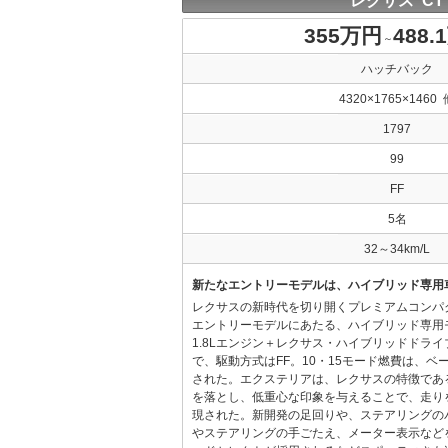
レクサス CT
355万円
488.
～
ハッチバック
4320×1765×1460 
1797
99
FF
5名
32～34km/L
新たなエントリーモデルは、ハイブリッド専用
レクサスの新時代を切り開くプレミアムコンパ
エントリーモデルにあたる、ハイブリッド専用
1.8Lエンジン＋レクサス・ハイブリッドドラ
で、駆動方式はFF。10・15モード燃費は、ベース
された。エクステリアは、レクサスの特徴であ
を落とし、低重心な印象を与えることで、走り
現された。新開発の足回りや、ステアリングの
やステアリングの手ごたえ、メーター表示など