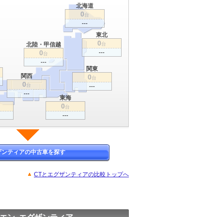
北海道
0
台
---
東北
0
北陸・甲信越
台
0
---
台
---
関東
関西
0
台
0
台
---
---
東海
0
台
---
ザンティアの中古車を探す
CTとエグザンティアの比較トップへ