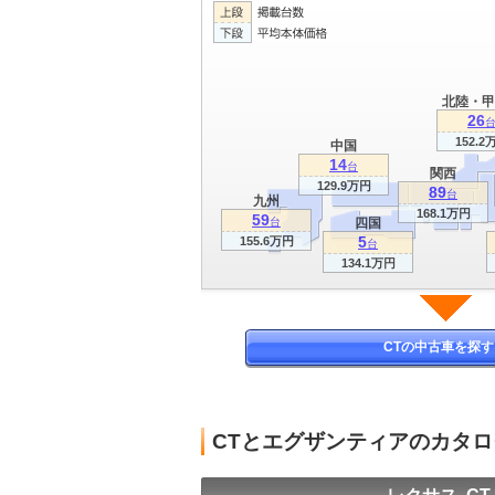
北陸・甲
26
152.2
中国
14
台
関西
129.9万円
89
台
九州
168.1万円
59
台
四国
5
155.6万円
台
134.1万円
CTの中古車を探す
CTとエグザンティアのカタ