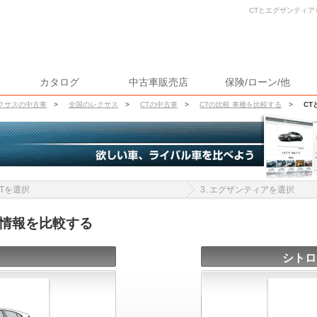
CTとエグザンティア
カタログ
中古車販売店
保険/ローン/他
クサスの中古車
>
全国のレクサス
>
CTの中古車
>
CTの比較 車種を比較する
>
CT
 CTを選択
3. エグザンティアを選択
車情報を比較する
シトロ