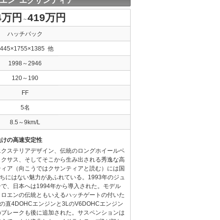
エン エグザンティア
4万円
419万円
～
ハッチバック
4445×1755×1385 他
1998～2946
120～190
FF
5名
8.5～9km/L
負けの高速安定性
エクステリアデザイン、伝統のロングホイールベ
ックサス、そしてそこから生み出される秀逸な高
ティア（向こうではクサンティアと読む）には国
ちにはない魅力があふれている。1993年のジュ
で、日本へは1994年から導入された。モデル
トロエンの伝統ともいえるハッチゲートの付いた
の直4DOHCエンジンと3LのV6DOHCエンジン
のブレークも後に追加された。サスペンションは