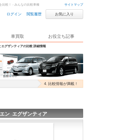
を比較！ - みんなの比較車種
サイトマップ
ログイン
閲覧履歴
お気に入り
車買取
お役立ち記事
とエグザンティアの比較 詳細情報
4. 比較情報が満載！
エン エグザンティア