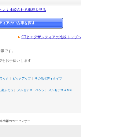
とよく比較される車種を見る
ティアの中古車を探す
CTとエグザンティアの比較トップへ
情報です。
びをお手伝いします！
ラック
|
ピックアップ
|
その他ボディタイプ
三菱ふそう
|
メルセデス・ベンツ
|
メルセデスＡＭＧ
|
古車情報のカーセンサー