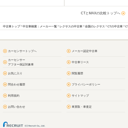
CTとMAXの比較トップへ
中古車トップ
中古車検索：メーカー一覧
レクサスの中古車
全国のレクサス
CTの中古車
C
カーセンサートップへ
メーカー認定中古車
カーセンサー
中古車リース
アフター保証対象車
お気に入り
閲覧履歴
問合わせ履歴
プライバシーポリシー
利用規約
サイトマップ
お問い合わせ
車買取・車査定