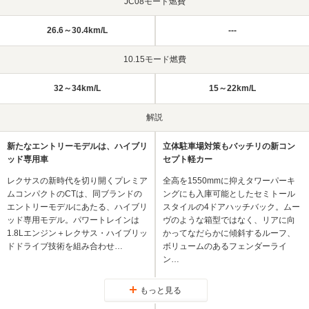
JC08モード燃費
26.6～30.4km/L
---
10.15モード燃費
32～34km/L
15～22km/L
解説
新たなエントリーモデルは、ハイブリ
立体駐車場対策もバッチリの新コン
ッド専用車
セプト軽カー
レクサスの新時代を切り開くプレミア
全高を1550mmに抑えタワーパーキ
ムコンパクトのCTは、同ブランドの
ングにも入庫可能としたセミトール
エントリーモデルにあたる、ハイブリ
スタイルの4ドアハッチバック。ムー
ッド専用モデル。パワートレインは
ヴのような箱型ではなく、リアに向
1.8Lエンジン＋レクサス・ハイブリッ
かってなだらかに傾斜するルーフ、
ドドライブ技術を組み合わせ…
ボリュームのあるフェンダーライ
ン…
もっと見る