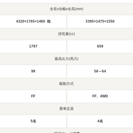
全長x全幅x全高(mm)
4320×1765×1460 他
3395×1475×1550
排気量(cc)
1797
659
最高出力(馬力)
99
58～64
駆動方式
FF
FF、4WD
乗車定員
5名
4名