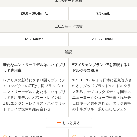
JC08モード燃費
26.6～30.4km/L
7.3km/L
10.15モード燃費
32～34km/L
7.1～7.3km/L
解説
新たなエントリーモデルは、ハイブリ
“アメリカンブランド”を表現するミ
ッド専用車
ドルクラスSUV
レクサスの新時代を切り開くプレミア
’07（H19）年より日本に正規導入さ
ムコンパクトのCTは、同ブランドの
れる、ダッジブランドのミドルクラ
エントリーモデルにあたる、ハイブリ
スSUV。モノコックボディは同年の
ッド専用モデル。パワートレインは
ニューヨークショーで発表されたチ
1.8Lエンジン＋レクサス・ハイブリッ
ェロキーと共有される。ダッジ独特
ドドライブ技術を組み合わせ…
の十字グリル、張り出したフェン…
もっと見る