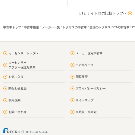
CTとナイトロの比較トップへ
中古車トップ
中古車検索：メーカー一覧
レクサスの中古車
全国のレクサス
CTの中古車
C
カーセンサートップへ
メーカー認定中古車
カーセンサー
中古車リース
アフター保証対象車
お気に入り
閲覧履歴
問合わせ履歴
プライバシーポリシー
利用規約
サイトマップ
お問い合わせ
車買取・車査定