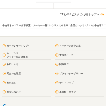
CTと488ピスタの比較トップへ
中古車トップ
中古車検索：メーカー一覧
レクサスの中古車
全国のレクサス
CTの中古車
C
カーセンサートップへ
メーカー認定中古車
カーセンサー
中古車リース
アフター保証対象車
お気に入り
閲覧履歴
問合わせ履歴
プライバシーポリシー
利用規約
サイトマップ
お問い合わせ
車買取・車査定