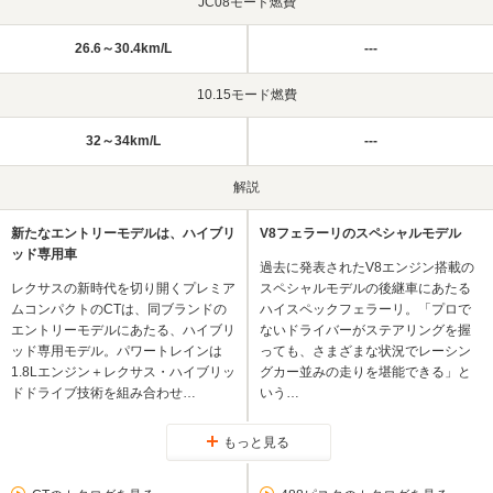
JC08モード燃費
26.6～30.4km/L
---
10.15モード燃費
32～34km/L
---
解説
新たなエントリーモデルは、ハイブリ
V8フェラーリのスペシャルモデル
ッド専用車
過去に発表されたV8エンジン搭載の
レクサスの新時代を切り開くプレミア
スペシャルモデルの後継車にあたる
ムコンパクトのCTは、同ブランドの
ハイスペックフェラーリ。「プロで
エントリーモデルにあたる、ハイブリ
ないドライバーがステアリングを握
ッド専用モデル。パワートレインは
っても、さまざまな状況でレーシン
1.8Lエンジン＋レクサス・ハイブリッ
グカー並みの走りを堪能できる」と
ドドライブ技術を組み合わせ…
いう…
もっと見る