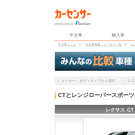
中古車
輸入車
中古車トップ
>
中古車検索：メーカー一覧
>
レ
1. メーカー・ボディタイプから選択
2.
CTとレンジローバースポー
レクサス CT