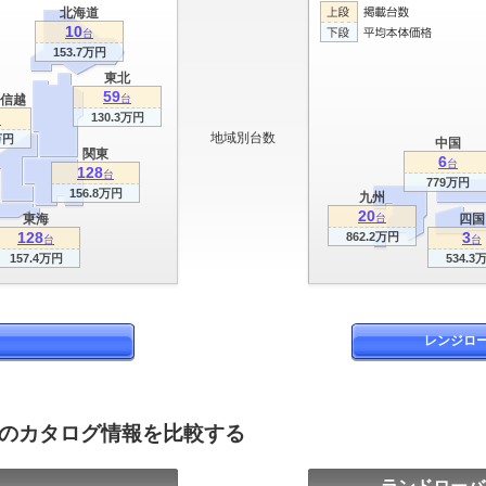
北海道
10
台
153.7万円
東北
59
信越
台
130.3万円
台
地域別台数
万円
中国
関東
6
台
128
台
779万円
156.8万円
九州
20
東海
台
四国
128
3
862.2万円
台
台
157.4万円
534.3
レンジロ
ツのカタログ情報を比較する