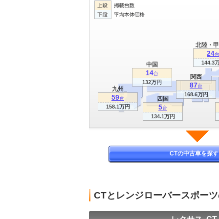
北陸・甲
24
144.3
中国
14
台
関西
132万円
87
台
九州
168.6万円
59
台
四国
5
158.1万円
台
134.1万円
CTの中古車を探す
CTとレンジローバースポー