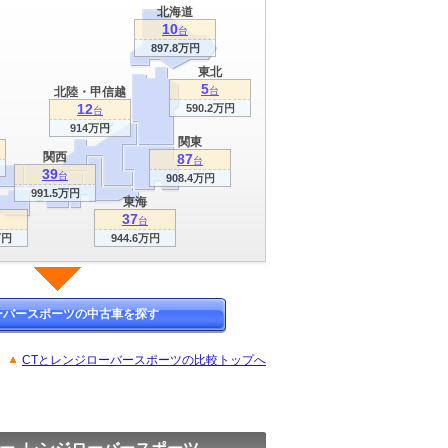
北海道
10
台
897.8万円
東北
5
北陸・甲信越
台
12
590.2万円
台
914万円
関東
関西
87
台
39
台
908.4万円
991.5万円
東海
37
台
万円
944.6万円
ーバースポーツの中古車を探す
CTとレンジローバースポーツの比較トップへ