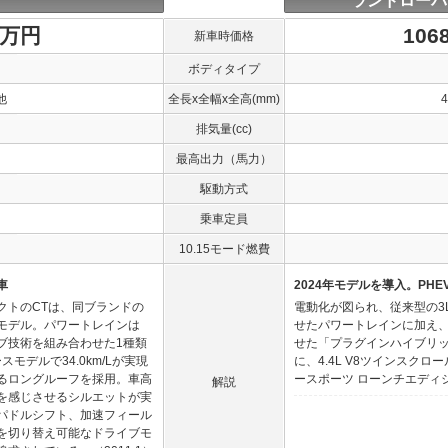
ランドローバ
1万円
106
新車時価格
ボディタイプ
他
全長x全幅x全高(mm)
排気量(cc)
最高出力（馬力）
駆動方式
乗車定員
10.15モード燃費
車
2024年モデルを導入。PH
クトのCTは、同ブランドの
電動化が図られ、従来型の3
モデル。パワートレインは
せたパワートレインに加え、
イブ技術を組み合わせた1種類
せた「プラグインハイブリ
モデルで34.0km/Lが実現
に、4.4L V8ツインスク
るロングルーフを採用。車高
ースポーツ ローンチエディシ
解説
を感じさせるシルエットが実
パドルシフト、加速フィール
を切り替え可能なドライブモ