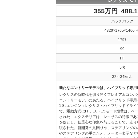
レクサス CT
355万円
488.
～
ハッチバック
4320×1765×1460 
1797
99
FF
5名
32～34km/L
新たなエントリーモデルは、ハイブリッド専用
レクサスの新時代を切り開くプレミアムコンパ
エントリーモデルにあたる、ハイブリッド専用
1.8Lエンジン＋レクサス・ハイブリッドドラ
で、駆動方式はFF。10・15モード燃費は、ベース
された。エクステリアは、レクサスの特徴であ
を落とし、低重心な印象を与えることで、走り
現された。新開発の足回りや、ステアリングの
やステアリングの手ごたえ、メーター表示など