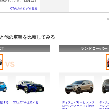
されている。（2011.1）
CTのカタログを見る
ツと他の車種を比較してみる
CT
ランドローバー
比較する
GSとCTを比較する
ディスカバリーとレンジ
ディス
ローバースポーツを比較
とレン