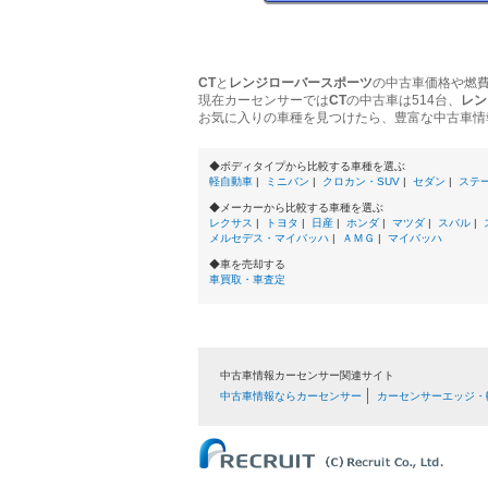
CT
と
レンジローバースポーツ
の中古車価格や燃
現在カーセンサーでは
CT
の中古車は514台、
レン
お気に入りの車種を見つけたら、豊富な中古車情
◆ボディタイプから比較する車種を選ぶ
軽自動車
|
ミニバン
|
クロカン・SUV
|
セダン
|
ステ
◆メーカーから比較する車種を選ぶ
レクサス
|
トヨタ
|
日産
|
ホンダ
|
マツダ
|
スバル
|
メルセデス・マイバッハ
|
ＡＭＧ
|
マイバッハ
◆車を売却する
車買取・車査定
中古車情報カーセンサー関連サイト
中古車情報ならカーセンサー
カーセンサーエッジ・