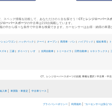
費、スペック情報を比較して、あなただけの１台を探そう！
CT
と
レンジローバース
ジローバースポーツ
の中古車は219台掲載しています。
報の中から様々な条件で中古車を検索できます。カーセンサーはお得・納得の車選
ーションワゴン
|
ハッチバック
|
クーペ
|
オープン
|
商用車・バン
|
ハイブリッド
|
福祉車両
|
ト
スズキ
|
三菱
|
ダイハツ
|
いすゞ
|
光岡自動車
|
トミーカイラ
|
日野自動車
|
ＵＤトラックス
|
CT、レンジローバースポーツの比較 車種を選択 / 中古車・中
輸入車
車買取・車査定
中古車リース
プライバシーポリシー
利用規約
“カーセンサーは安心”そ