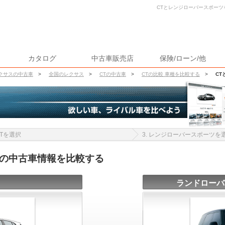
CTとレンジローバースポーツを
カタログ
中古車販売店
保険/ローン/他
クサスの中古車
>
全国のレクサス
>
CTの中古車
>
CTの比較 車種を比較する
>
CT
 CTを選択
3. レンジローバースポーツを
ツの中古車情報を比較する
ランドローバ