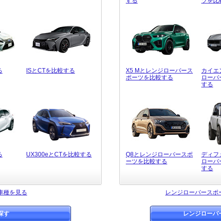
する
ツを比
る
ISとCTを比較する
X5 Mとレンジローバース
カイエ
ポーツを比較する
ローバ
する
る
UX300eとCTを比較する
Q8とレンジローバースポ
ディフ
ーツを比較する
ローバ
する
車種を見る
レンジローバースポ
探す
レンジローバ