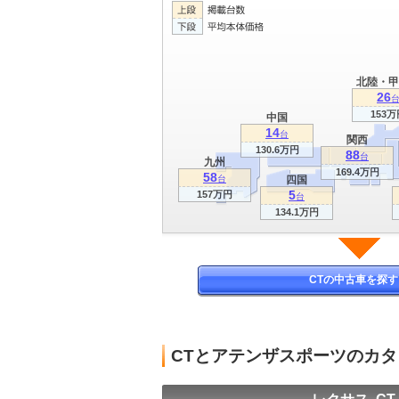
北陸・甲
26
153万
中国
14
台
関西
130.6万円
88
台
九州
169.4万円
58
台
四国
5
157万円
台
134.1万円
CTの中古車を探す
CTとアテンザスポーツのカ