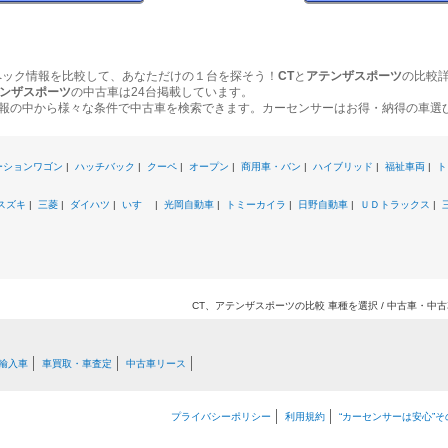
ペック情報を比較して、あなただけの１台を探そう！
CT
と
アテンザスポーツ
の比較
ンザスポーツ
の中古車は24台掲載しています。
報の中から様々な条件で中古車を検索できます。カーセンサーはお得・納得の車選
ーションワゴン
|
ハッチバック
|
クーペ
|
オープン
|
商用車・バン
|
ハイブリッド
|
福祉車両
|
ト
スズキ
|
三菱
|
ダイハツ
|
いすゞ
|
光岡自動車
|
トミーカイラ
|
日野自動車
|
ＵＤトラックス
|
CT、アテンザスポーツの比較 車種を選択 / 中古車・中
輸入車
車買取・車査定
中古車リース
プライバシーポリシー
利用規約
“カーセンサーは安心”そ