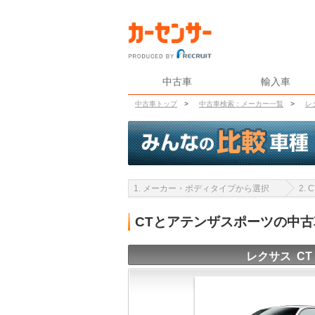
中古車
輸入車
中古車トップ
>
中古車検索：メーカー一覧
>
レ
1. メーカー・ボディタイプから選択
2.
CTとアテンザスポーツの中
レクサス CT