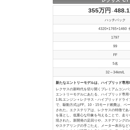
レクサス CT
355万円
488.
～
ハッチバック
4320×1765×1460 
1797
99
FF
5名
32～34km/L
新たなエントリーモデルは、ハイブリッド専用
レクサスの新時代を切り開くプレミアムコンパ
エントリーモデルにあたる、ハイブリッド専用
1.8Lエンジン＋レクサス・ハイブリッドドラ
で、駆動方式はFF。10・15モード燃費は、ベース
された。エクステリアは、レクサスの特徴であ
を落とし、低重心な印象を与えることで、走り
現された。新開発の足回りや、ステアリングの
やステアリングの手ごたえ、メーター表示など