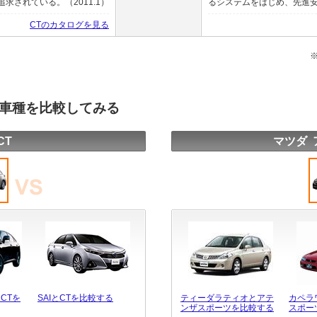
されている。（2011.1）
るシステムをはじめ、先進安全
CTのカタログを見る
の車種を比較してみる
CT
マツダ 
CTを
SAIとCTを比較する
ティーダラティオとアテ
カペラ
ンザスポーツを比較する
スポー