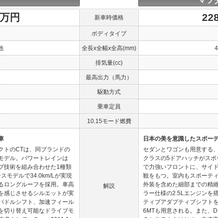
マツ
1万円
22
新車時価格
ボディタイプ
他
全長x全幅x全高(mm)
排気量(cc)
最高出力（馬力）
駆動方式
乗車定員
10.15モード燃費
車
日本の美を意識したスポーテ
クトのCTは、同ブランドの
セダンとワゴンも用意する
モデル。パワートレインは
クラスの5ドアハッチがス
イブ技術を組み合わせた1種類
で力強いフロントに、サイ
モデルで34.0km/Lが実現
観をもつ。室内もスポーテ
るロングルーフを採用。車高
外装を含めた細部までの精緻
解説
を感じさせるシルエットが実
ラー仕様の2.5Lエンジン
パドルシフト、加速フィール
ティブアダプティブシフトを装
を切り替え可能なドライブモ
6MTも用意される。また、