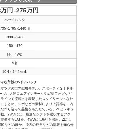
ダ アテンザスポーツ
8万円
275万円
～
ハッチバック
4735×1795×1440 他
1998～2488
150～170
FF、4WD
5名
10.4～14.2km/L
ィな外観の5ドアハッチ
、マツダの世界戦略モデル。スポーティなミドル
ポーツ。大開口エアインテークや縦型フォグなど
ドラインで流麗さを表現したスタイリッシュな外
ィにまとめ、シボなどの素材により上質感を、内
な作り込みで品格をもたせている。2Lとレギュ
を搭載。2WDには、最適なシフトを選択するアク
備する5ATを、4WDには6ATを採用。Zには
DSCなどのほか、後方の死角などの情報を知らせ