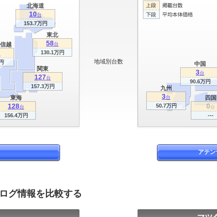
北海道
10
台
153.7万円
東北
58
信越
台
130.1万円
台
地域別台数
円
中国
関東
3
台
127
台
90.6万円
157.3万円
九州
3
東海
台
四国
128
0
50.7万円
台
台
156.4万円
---
アテン
タログ情報を比較する