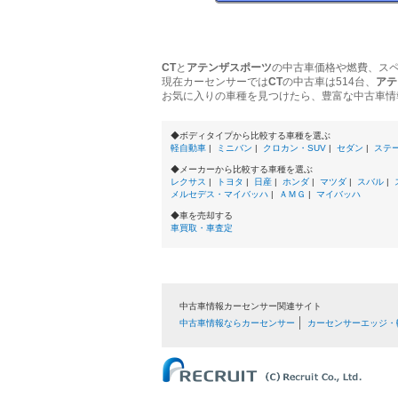
CT
と
アテンザスポーツ
の中古車価格や燃費、ス
現在カーセンサーでは
CT
の中古車は514台、
アテ
お気に入りの車種を見つけたら、豊富な中古車情
◆ボディタイプから比較する車種を選ぶ
軽自動車
|
ミニバン
|
クロカン・SUV
|
セダン
|
ステ
◆メーカーから比較する車種を選ぶ
レクサス
|
トヨタ
|
日産
|
ホンダ
|
マツダ
|
スバル
|
メルセデス・マイバッハ
|
ＡＭＧ
|
マイバッハ
◆車を売却する
車買取・車査定
中古車情報カーセンサー関連サイト
中古車情報ならカーセンサー
カーセンサーエッジ・