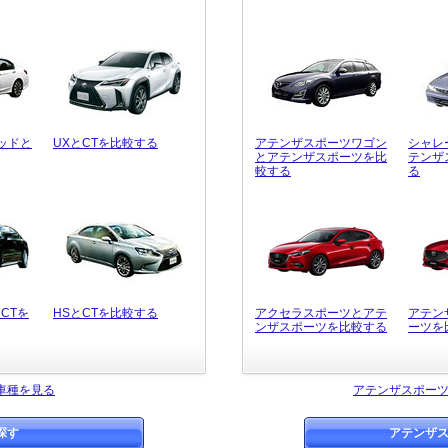
ッドと
UXとCTを比較する
アテンザスポーツワゴン
シャレ
とアテンザスポーツを比
テンザ
較する
る
CTを
HSとCTを比較する
アクセラスポーツとアテ
アテン
ンザスポーツを比較する
ーツを
車種を見る
アテンザスポー
探す
アテンザ