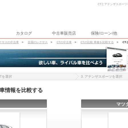
CTとアテンザスポーツ
カタログ
中古車販売店
保険/ローン/他
クサスの中古車
>
全国のレクサス
>
CTの中古車
>
CTの比較 車種を比較する
>
CT
 CTを選択
3. アテンザスポーツを選択
古車情報を比較する
マツ