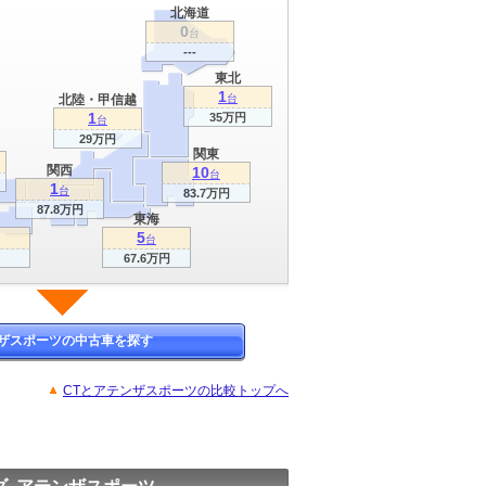
北海道
0
台
---
東北
1
北陸・甲信越
台
1
35万円
台
29万円
関東
関西
10
台
1
台
83.7万円
87.8万円
東海
5
台
67.6万円
ザスポーツの中古車を探す
CTとアテンザスポーツの比較トップへ