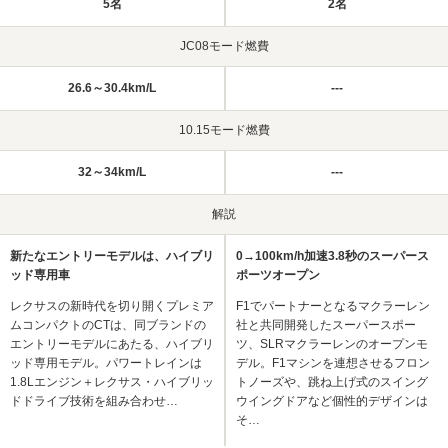
5名
2名
JC08モード燃費
26.6～30.4km/L
---
10.15モード燃費
32～34km/L
---
解説
新たなエントリーモデルは、ハイブリ
0→100km/h加速3.8秒のスーパース
ッド専用車
ポーツオープン
レクサスの新時代を切り開くプレミア
F1でパートナーとなるマクラーレン
ムコンパクトのCTは、同ブランドの
社と共同開発したスーパースポー
エントリーモデルにあたる、ハイブリ
ツ、SLRマクラーレンのオープンモ
ッド専用モデル。パワートレインは
デル。F1マシンを連想させるフロン
1.8Lエンジン＋レクサス・ハイブリッ
トノーズや、跳ね上げ式のスイング
ドドライブ技術を組み合わせ…
ウイングドアなど個性的デザインは
そ…