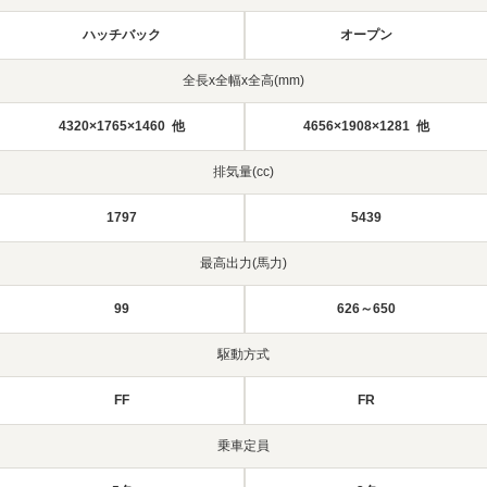
ハッチバック
オープン
全長x全幅x全高(mm)
4320×1765×1460 他
4656×1908×1281 他
排気量(cc)
1797
5439
最高出力(馬力)
99
626～650
駆動方式
FF
FR
乗車定員