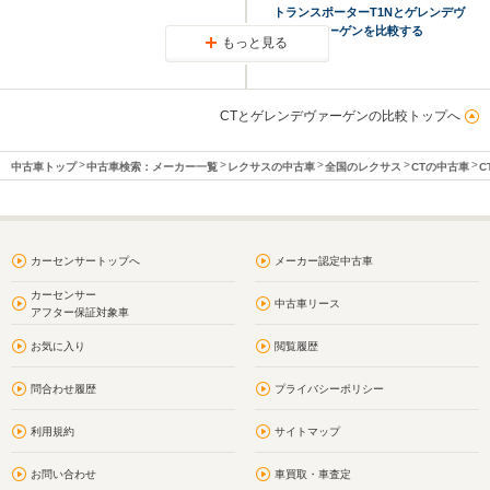
トランスポーターT1Nとゲレンデヴ
ァーゲンを比較する
もっと見る
CTとゲレンデヴァーゲンの比較トップへ
中古車トップ
中古車検索：メーカー一覧
レクサスの中古車
全国のレクサス
CTの中古車
C
カーセンサートップへ
メーカー認定中古車
カーセンサー
中古車リース
アフター保証対象車
お気に入り
閲覧履歴
問合わせ履歴
プライバシーポリシー
利用規約
サイトマップ
お問い合わせ
車買取・車査定