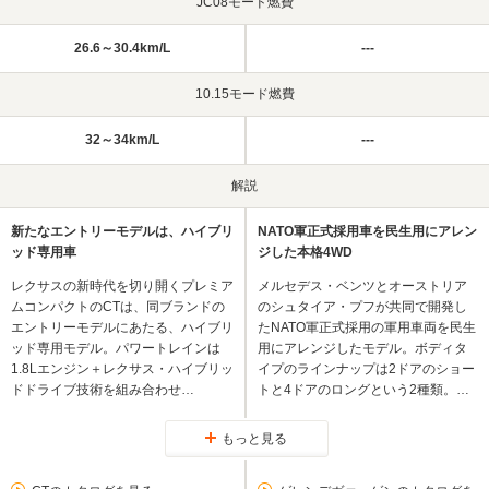
JC08モード燃費
26.6～30.4km/L
---
10.15モード燃費
32～34km/L
---
解説
新たなエントリーモデルは、ハイブリ
NATO軍正式採用車を民生用にアレン
ッド専用車
ジした本格4WD
レクサスの新時代を切り開くプレミア
メルセデス・ベンツとオーストリア
ムコンパクトのCTは、同ブランドの
のシュタイア・プフが共同で開発し
エントリーモデルにあたる、ハイブリ
たNATO軍正式採用の軍用車両を民生
ッド専用モデル。パワートレインは
用にアレンジしたモデル。ボディタ
1.8Lエンジン＋レクサス・ハイブリッ
イプのラインナップは2ドアのショー
ドドライブ技術を組み合わせ…
トと4ドアのロングという2種類。…
もっと見る