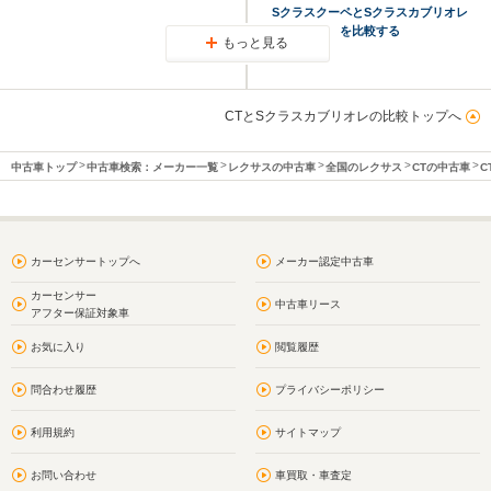
SクラスクーペとSクラスカブリオレ
を比較する
もっと見る
CTとSクラスカブリオレの比較トップへ
中古車トップ
中古車検索：メーカー一覧
レクサスの中古車
全国のレクサス
CTの中古車
C
カーセンサートップへ
メーカー認定中古車
カーセンサー
中古車リース
アフター保証対象車
お気に入り
閲覧履歴
問合わせ履歴
プライバシーポリシー
利用規約
サイトマップ
お問い合わせ
車買取・車査定