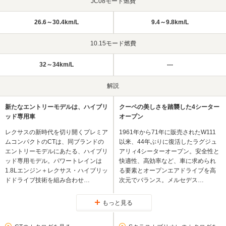
JC08モード燃費
26.6～30.4km/L
9.4～9.8km/L
10.15モード燃費
32～34km/L
---
解説
新たなエントリーモデルは、ハイブリ
クーペの美しさを踏襲した4シーター
ッド専用車
オープン
レクサスの新時代を切り開くプレミア
1961年から71年に販売されたW111
ムコンパクトのCTは、同ブランドの
以来、44年ぶりに復活したラグジュ
エントリーモデルにあたる、ハイブリ
アリィ4シーターオープン。安全性と
ッド専用モデル。パワートレインは
快適性、高効率など、車に求められ
1.8Lエンジン＋レクサス・ハイブリッ
る要素とオープンエアドライブを高
ドドライブ技術を組み合わせ…
次元でバランス。メルセデス…
もっと見る